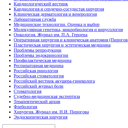
Кардиологический вестник
Кардиология и сердечно-сосудистая хирургия
Клиническая дерматология и венерология
Лабораторная служба
Медицинские технологии. Оценка и выбор
Молекулярная генетика, микробиология и вирусология
Онкология. Журнал им. П.А. Герцена
Оперативная хирургия и клиническая анатомия (Пирого
Пластическая хирургия и эстетическая медицина
Проблемы репродукции
Проблемы эндокринологии
Профилактическая медицина
Респираторная медицина
Российская ринология
Российская стоматология
Российский вестник акушера-гинеколога
Российский журнал боли
Стоматология
Судебно-медицинская экспертиза
Терапевтический архив
Флебология
Хирургия. Журнал им. Н.И. Пирогова
Эндоскопическая хирургия