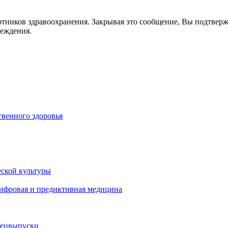
отников здравоохранения. Закрывая это сообщение, Вы подтвер
реждения.
венного здоровья
ской культуры
цифровая и предиктивная медицина
пецвыпуски