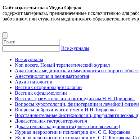
Сайт издательства «Медиа Сфера»
содержит материалы, предназначенные исключительно для раб
работником или студентом медицинского образовательного уч
Все журналы
Все журналы
Non nocere. Новый терапевтический журнал
Адаптивная медицинская иммунология и вопросы общест
Анестезиология и реаниматология
Архив патологии
Вестник оториноларингологии
Вестник офтальмологии
Вестник травматологии и ортопедии им Н.Н. Приорова
Вопросы курортологии, физиотерапии и лечебной физиче
Вопросы нейрохирургии имени Н.Н. Бурденко
Восстановительные биотехнологии, профилактическая, 
Доказательная гастроэнтерология
Доказательная кардиология (электронная версия)
Журнал неврологии и психиатрии им. С.С. Корсакова
Журнал неврологии и психиатрии им. С.С. Корсакова. С