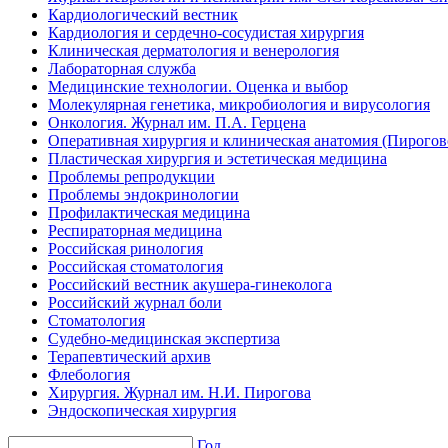
Кардиологический вестник
Кардиология и сердечно-сосудистая хирургия
Клиническая дерматология и венерология
Лабораторная служба
Медицинские технологии. Оценка и выбор
Молекулярная генетика, микробиология и вирусология
Онкология. Журнал им. П.А. Герцена
Оперативная хирургия и клиническая анатомия (Пирого
Пластическая хирургия и эстетическая медицина
Проблемы репродукции
Проблемы эндокринологии
Профилактическая медицина
Респираторная медицина
Российская ринология
Российская стоматология
Российский вестник акушера-гинеколога
Российский журнал боли
Стоматология
Судебно-медицинская экспертиза
Терапевтический архив
Флебология
Хирургия. Журнал им. Н.И. Пирогова
Эндоскопическая хирургия
Год