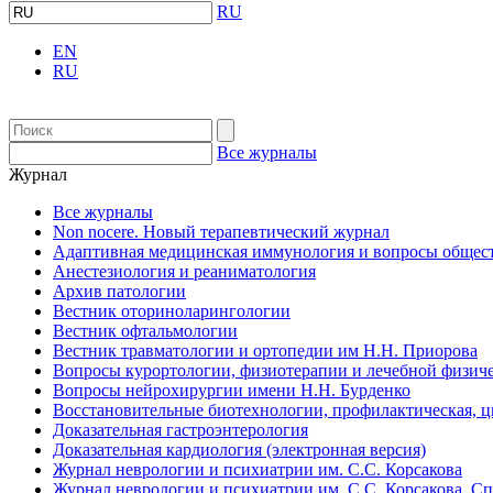
RU
EN
RU
Все журналы
Журнал
Все журналы
Non nocere. Новый терапевтический журнал
Адаптивная медицинская иммунология и вопросы общест
Анестезиология и реаниматология
Архив патологии
Вестник оториноларингологии
Вестник офтальмологии
Вестник травматологии и ортопедии им Н.Н. Приорова
Вопросы курортологии, физиотерапии и лечебной физиче
Вопросы нейрохирургии имени Н.Н. Бурденко
Восстановительные биотехнологии, профилактическая, 
Доказательная гастроэнтерология
Доказательная кардиология (электронная версия)
Журнал неврологии и психиатрии им. С.С. Корсакова
Журнал неврологии и психиатрии им. С.С. Корсакова. С