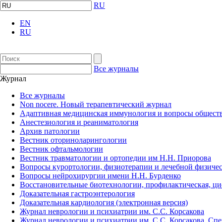
RU
EN
RU
Все журналы
Журнал
Все журналы
Non nocere. Новый терапевтический журнал
Адаптивная медицинская иммунология и вопросы обществ
Анестезиология и реаниматология
Архив патологии
Вестник оториноларингологии
Вестник офтальмологии
Вестник травматологии и ортопедии им Н.Н. Приорова
Вопросы курортологии, физиотерапии и лечебной физичес
Вопросы нейрохирургии имени Н.Н. Бурденко
Восстановительные биотехнологии, профилактическая, ц
Доказательная гастроэнтерология
Доказательная кардиология (электронная версия)
Журнал неврологии и психиатрии им. С.С. Корсакова
Журнал неврологии и психиатрии им. С.С. Корсакова. Сп