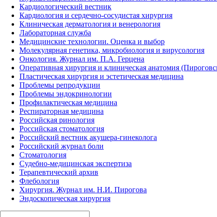
Кардиологический вестник
Кардиология и сердечно-сосудистая хирургия
Клиническая дерматология и венерология
Лабораторная служба
Медицинские технологии. Оценка и выбор
Молекулярная генетика, микробиология и вирусология
Онкология. Журнал им. П.А. Герцена
Оперативная хирургия и клиническая анатомия (Пирогов
Пластическая хирургия и эстетическая медицина
Проблемы репродукции
Проблемы эндокринологии
Профилактическая медицина
Респираторная медицина
Российская ринология
Российская стоматология
Российский вестник акушера-гинеколога
Российский журнал боли
Стоматология
Судебно-медицинская экспертиза
Терапевтический архив
Флебология
Хирургия. Журнал им. Н.И. Пирогова
Эндоскопическая хирургия