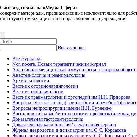
Сайт издательства «Медиа Сфера»
содержит материалы, предназначенные исключительно для рабо
или студентом медицинского образовательного учреждения.
Все журналы
Все журналы
Non nocere. Новый терапевтический журнал
Адаптивная медицинская иммунология и вопросы обществ
Анестезиология и реаниматология
Архив патологии
Вестник оториноларингологии
Вестник офтальмологии
Вестник травматологии и ортопедии им Н.Н. Приорова
Вопросы курортологии, физиотерапии и лечебной физичес
Вопросы нейрохирургии имени Н.Н. Бурденко
Восстановительные биотехнологии, профилактическая, ц
Доказательная гастроэнтерология
Доказательная кардиология (электронная версия)
Журнал неврологии и психиатрии им. С.С. Корсакова
Журнал неврологии и психиатрии им. С.С. Корсакова. Сп