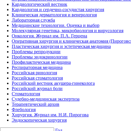
Кардиологический вестник
Кардиология и сердечно-сосудистая хирургия
Клиническая дерматология и венерология
Лабораторная служба
Медицинские технологии. Оценка и выбор
Молекулярная генетика, микробиология и вирусология
Онкология. Журнал им. П.А. Герцена
Оперативная хирургия и клиническая анатомия (Пирогов
Пластическая хирургия и эстетическая медицина
Проблемы репродукции
Проблемы эндокринологии
Профилактическая медицина
Респираторная медицина
Российская ринология
Российская стоматология
Российский вестник акушера-гинеколога
Российский журнал боли
Стоматология
Судебно-медицинская экспертиза
Терапевтический архив
Флебология
Хирургия. Журнал им. Н.И. Пирогова
Эндоскопическая хирургия
Год