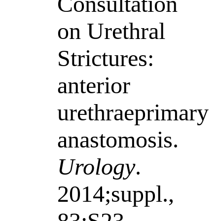
Consultation
on Urethral
Strictures:
anterior
urethraeprimary
anastomosis.
Urology
.
2014;suppl.,
83:S23.