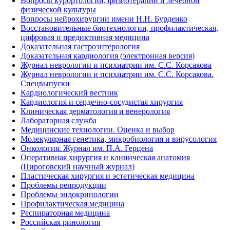
Вопросы курортологии, физиотерапии и лечебной
физической культуры
Вопросы нейрохирургии имени Н.Н. Бурденко
Восстановительные биотехнологии, профилактическая,
цифровая и предиктивная медицина
Доказательная гастроэнтерология
Доказательная кардиология (электронная версия)
Журнал неврологии и психиатрии им. С.С. Корсакова
Журнал неврологии и психиатрии им. С.С. Корсакова.
Спецвыпуски
Кардиологический вестник
Кардиология и сердечно-сосудистая хирургия
Клиническая дерматология и венерология
Лабораторная служба
Медицинские технологии. Оценка и выбор
Молекулярная генетика, микробиология и вирусология
Онкология. Журнал им. П.А. Герцена
Оперативная хирургия и клиническая анатомия
(Пироговский научный журнал)
Пластическая хирургия и эстетическая медицина
Проблемы репродукции
Проблемы эндокринологии
Профилактическая медицина
Респираторная медицина
Российская ринология