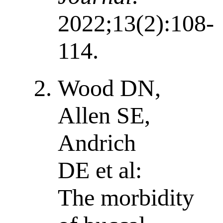
2022;13(2):108-
114.
Wood DN,
Allen SE,
Andrich
DE et al:
The morbidity