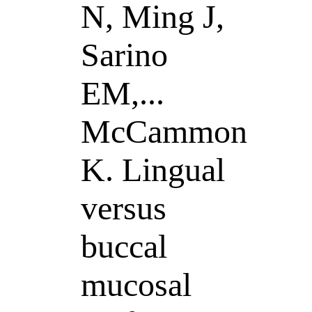
N, Ming J,
Sarino
EM,...
McCammon
K. Lingual
versus
buccal
mucosal