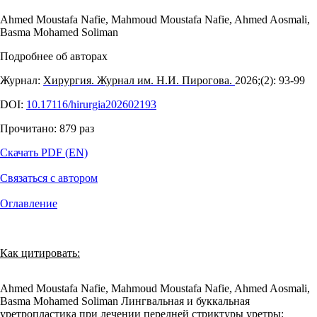
Ahmed Moustafa Nafie
,
Mahmoud Moustafa Nafie
,
Ahmed Aosmali
,
Basma Mohamed Soliman
Подробнее об авторах
Журнал:
Хирургия. Журнал им. Н.И. Пирогова.
2026;(2): 93‑99
DOI:
10.17116/hirurgia202602193
Прочитано:
879
раз
Скачать PDF (EN)
Связаться с автором
Оглавление
Как цитировать:
Ahmed Moustafa Nafie, Mahmoud Moustafa Nafie, Ahmed Aosmali,
Basma Mohamed Soliman Лингвальная и буккальная
уретропластика при лечении передней стриктуры уретры: