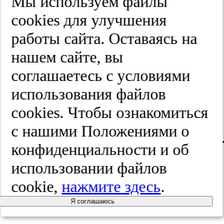
outcome
Мы используем файлы
cооkies для улучшения
and donor
работы сайта. Оставаясь на
site
нашем сайте, вы
соглашаетесь с условиями
morbidity.
использования файлов
J Urol
.
cооkies. Чтобы ознакомиться
с нашими Положениями о
2016;195(1):112
конфиденциальности и об
117.
использовании файлов
cookie,
нажмите здесь
.
Pal DK,
Я соглашаюсь