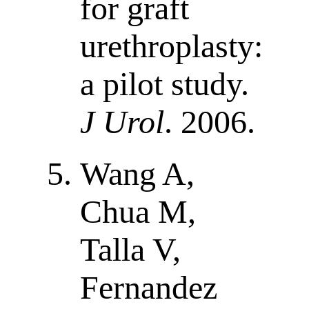
for graft
urethroplasty:
a pilot study.
J Urol
. 2006.
Wang A,
Chua M,
Talla V,
Fernandez