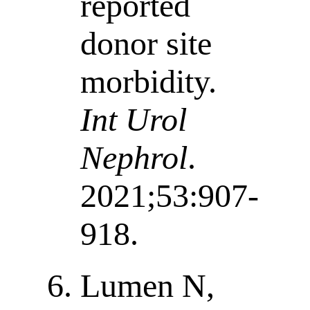
reported
donor site
morbidity.
Int Urol
Nephrol
.
2021;53:907-
918.
Lumen N,