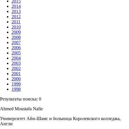
2015
2014
2013
2012
2011
2010
2009
2008
2007
2006
2005
2004
2003
2002
2001
2000
1999
1998
Результаты поиска:
0
Ahmed Moustafa Nafie
Университет Айн-Шамс и больница Королевского колледжа,
Англи