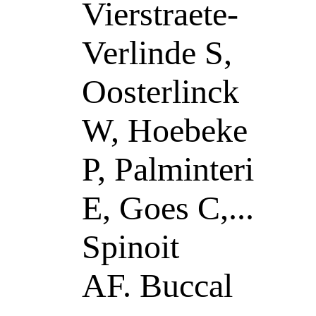
Vierstraete-
Verlinde S,
Oosterlinck
W, Hoebeke
P, Palminteri
E, Goes C,...
Spinoit
AF. Buccal