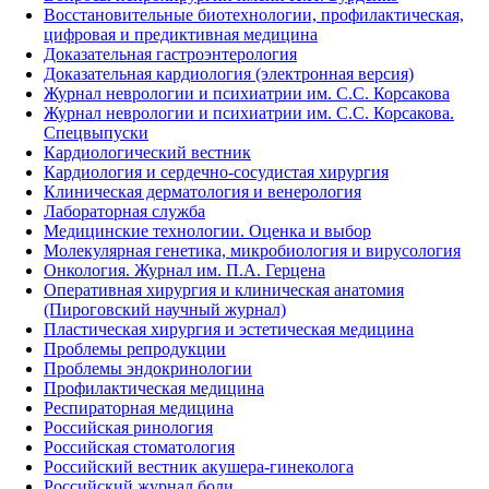
Восстановительные биотехнологии, профилактическая,
цифровая и предиктивная медицина
Доказательная гастроэнтерология
Доказательная кардиология (электронная версия)
Журнал неврологии и психиатрии им. С.С. Корсакова
Журнал неврологии и психиатрии им. С.С. Корсакова.
Спецвыпуски
Кардиологический вестник
Кардиология и сердечно-сосудистая хирургия
Клиническая дерматология и венерология
Лабораторная служба
Медицинские технологии. Оценка и выбор
Молекулярная генетика, микробиология и вирусология
Онкология. Журнал им. П.А. Герцена
Оперативная хирургия и клиническая анатомия
(Пироговский научный журнал)
Пластическая хирургия и эстетическая медицина
Проблемы репродукции
Проблемы эндокринологии
Профилактическая медицина
Респираторная медицина
Российская ринология
Российская стоматология
Российский вестник акушера-гинеколога
Российский журнал боли