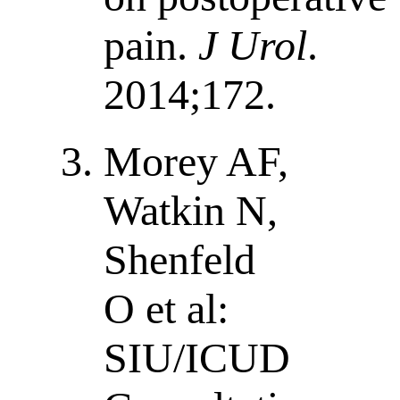
pain.
J Urol
.
2014;172.
Morey AF,
Watkin N,
Shenfeld
O et al:
SIU/ICUD