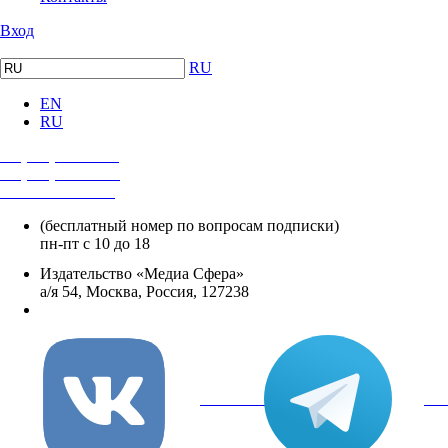
Вход
RU
EN
RU
+7 (495) 482-4118
+7 (495) 482-4329
+8 800 250-18-12
(бесплатный номер по вопросам подписки)
пн-пт с 10 до 18
Издательство «Медиа Сфера»
а/я 54, Москва, Россия, 127238
info@mediasphera.ru
вКонтакте
Tel