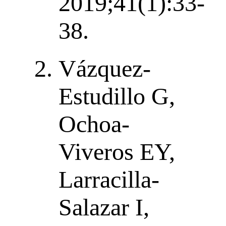
2019;41(1):33-
38.
Vázquez-
Estudillo G,
Ochoa-
Viveros EY,
Larracilla-
Salazar I,