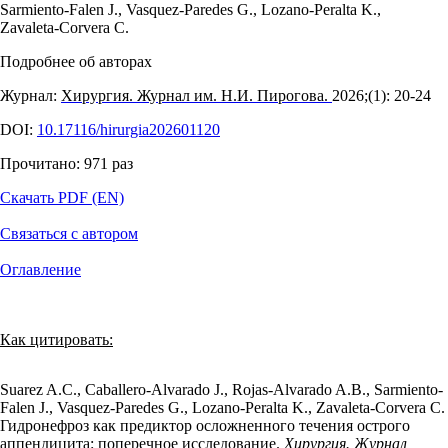
Sarmiento-Falen J.
,
Vasquez-Paredes G.
,
Lozano-Peralta K.
,
Zavaleta-Corvera C.
Подробнее об авторах
Журнал:
Хирургия. Журнал им. Н.И. Пирогова.
2026;(1): 20‑24
DOI:
10.17116/hirurgia202601120
Прочитано:
971
раз
Скачать PDF (EN)
Связаться с автором
Оглавление
Как цитировать:
Suarez A.C., Caballero-Alvarado J., Rojas-Alvarado A.B., Sarmiento-
Falen J., Vasquez-Paredes G., Lozano-Peralta K., Zavaleta-Corvera C.
Гидронефроз как предиктор осложненного течения острого
аппендицита: поперечное исследование.
Хирургия. Журнал