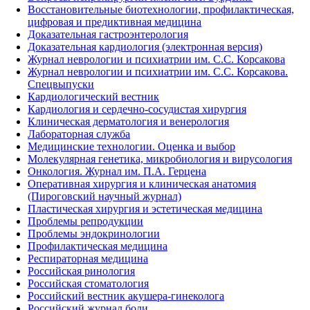
Восстановительные биотехнологии, профилактическая,
цифровая и предиктивная медицина
Доказательная гастроэнтерология
Доказательная кардиология (электронная версия)
Журнал неврологии и психиатрии им. С.С. Корсакова
Журнал неврологии и психиатрии им. С.С. Корсакова.
Спецвыпуски
Кардиологический вестник
Кардиология и сердечно-сосудистая хирургия
Клиническая дерматология и венерология
Лабораторная служба
Медицинские технологии. Оценка и выбор
Молекулярная генетика, микробиология и вирусология
Онкология. Журнал им. П.А. Герцена
Оперативная хирургия и клиническая анатомия
(Пироговский научный журнал)
Пластическая хирургия и эстетическая медицина
Проблемы репродукции
Проблемы эндокринологии
Профилактическая медицина
Респираторная медицина
Российская ринология
Российская стоматология
Российский вестник акушера-гинеколога
Российский журнал боли