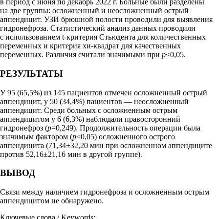
в период с июня по декабрь 2022 г. Больные были разделены
на две группы: осложненный и неосложненный острый
аппендицит. УЗИ брюшной полости проводили для выявления
гидронефроза. Статистический анализ данных проводили
с использованием t-критерия Стьюдента для количественных
переменных и критерия хи-квадрат для качественных
переменных. Различия считали значимыми при
p
<0,05.
РЕЗУЛЬТАТЫ
У 95 (65,5%) из 145 пациентов отмечен осложненный острый
аппендицит, у 50 (34,4%) пациентов — неосложненный
аппендицит. Среди больных с осложненным острым
аппендицитом у 6 (6,3%) наблюдали правосторонний
гидронефроз (
p
=0,249). Продолжительность операции была
значимым фактором (
p
<0,05) осложненного острого
аппендицита (71,34±32,20 мин при осложненном аппендиците
против 52,16±21,16 мин в другой группе).
ВЫВОД
Связи между наличием гидронефроза и осложненным острым
аппендицитом не обнаружено.
Ключевые слова / Keywords: