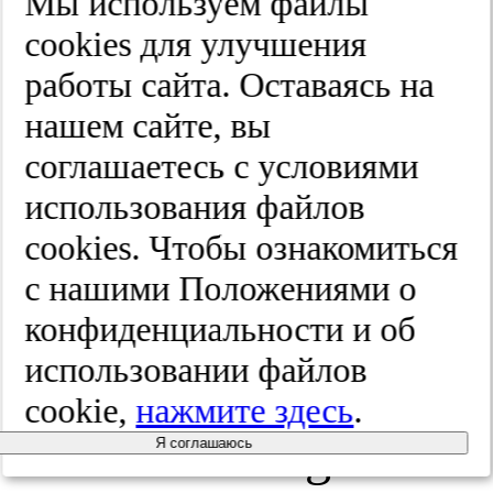
9.
Мы используем файлы
cооkies для улучшения
Avanesov M,
работы сайта. Оставаясь на
нашем сайте, вы
Wiese NJ,
соглашаетесь с условиями
Karul M,
использования файлов
cооkies. Чтобы ознакомиться
Guerreiro H,
с нашими Положениями о
Keller S,
конфиденциальности и об
использовании файлов
Busch P,
cookie,
нажмите здесь
.
et al.Diagnostic
Я соглашаюсь