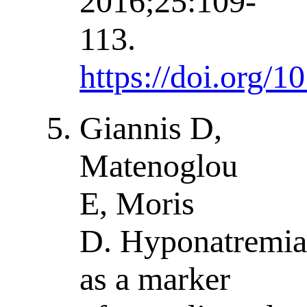
2016;25:109-
113.
https://doi.org/1
Giannis D,
Matenoglou
E, Moris
D. Hyponatremi
as a marker