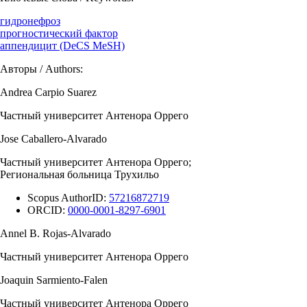
гидронефроз
прогностический фактор
аппендицит (DeCS MeSH)
Авторы / Authors:
Andrea Carpio Suarez
Частный университет Антенора Оррего
Jose Caballero-Alvarado
Частный университет Антенора Оррего;
Региональная больница Трухильо
Scopus AuthorID:
57216872719
ORCID:
0000-0001-8297-6901
Annel B. Rojas-Alvarado
Частный университет Антенора Оррего
Joaquin Sarmiento-Falen
Частный университет Антенора Оррего