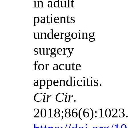
in adult
patients
undergoing
surgery
for acute
appendicitis.
Cir Cir
.
2018;86(6):1023