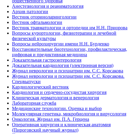
общественного здоровья
Анестезиология и реаниматология
Архив патологии
Вестник оториноларингологии
Вестник офтальмологии
Вестник травматологии и ортопедии им Н.Н. Приорова
Вопросы курортологии, физиотерапии и лечебной
физической культуры
Вопросы нейрохирургии имени Н.Н. Бурденко
Восстановительные биотехнологии, профилактическая,
цифровая и предиктивная медицина
Доказательная гастроэнтерология
Доказательная кардиология (электронная версия)
Журнал неврологии и психиатрии им. С.С. Корсакова
Журнал неврологии и психиатрии им. С.С. Корсакова.
Спецвыпуски
Кардиологический вестник
Кардиология и сердечно-сосудистая хирургия
Клиническая дерматология и венерология
Лабораторная служба
Медицинские технологии. Оценка и выбор
Молекулярная генетика, микробиология и вирусология
Онкология. Журнал им. П.А. Герцена
Оперативная хирургия и клиническая анатомия
(Пироговский научный журнал)