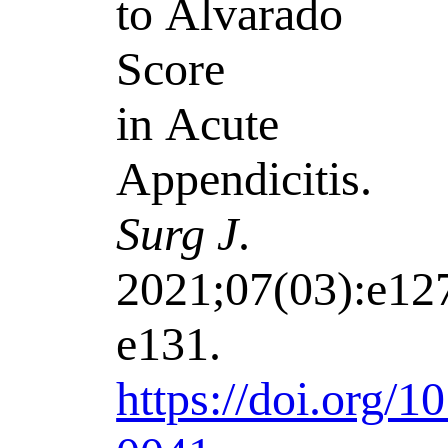
to Alvarado
Score
in Acute
Appendicitis.
Surg J
.
2021;07(03):e12
e131.
https://doi.org/1