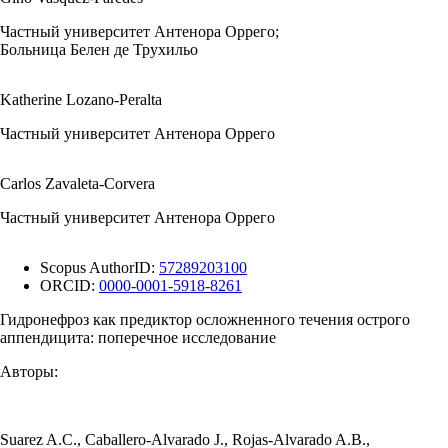
Частный университет Антенора Оррего;
Больница Белен де Трухильо
Katherine Lozano-Peralta
Частный университет Антенора Оррего
Carlos Zavaleta-Corvera
Частный университет Антенора Оррего
Scopus AuthorID:
57289203100
ORCID:
0000-0001-5918-8261
Гидронефроз как предиктор осложненного течения острого
аппендицита: поперечное исследование
Авторы:
Suarez A.C.
,
Caballero-Alvarado J.
,
Rojas-Alvarado A.B.
,