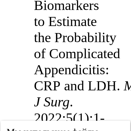
Biomarkers
to Estimate
the Probability
of Complicated
Appendicitis:
CRP and LDH.
M
J Surg
.
2022;5(1):1-