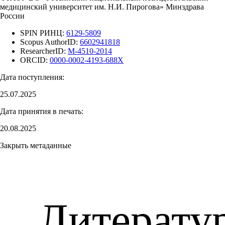
медицинский университет им. Н.И. Пирогова» Минздрава
России
SPIN РИНЦ:
6129-5809
Scopus AuthorID:
6602941818
ResearcherID:
M-4510-2014
ORCID:
0000-0002-4193-688X
Дата поступления:
25.07.2025
Дата принятия в печать:
20.08.2025
Закрыть метаданные
Литерату