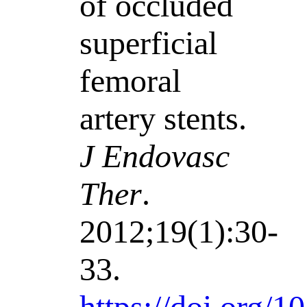
of occluded
superficial
femoral
artery stents.
J Endovasc
Ther
.
2012;19(1):30-
33.
https://doi.org/1