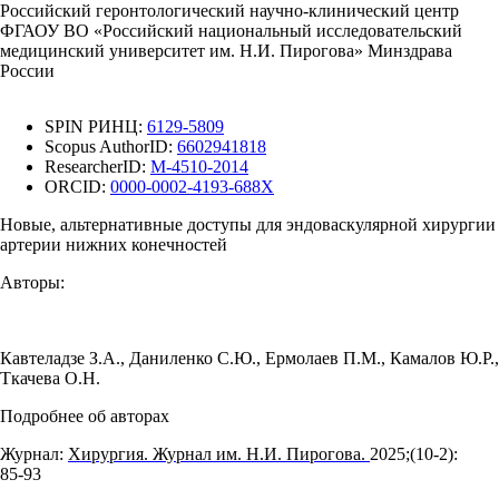
Российский геронтологический научно-клинический центр
ФГАОУ ВО «Российский национальный исследовательский
медицинский университет им. Н.И. Пирогова» Минздрава
России
SPIN РИНЦ:
6129-5809
Scopus AuthorID:
6602941818
ResearcherID:
M-4510-2014
ORCID:
0000-0002-4193-688X
Новые, альтернативные доступы для эндоваскулярной хирургии
артерии нижних конечностей
Авторы:
Кавтеладзе З.А.
,
Даниленко С.Ю.
,
Ермолаев П.М.
,
Камалов Ю.Р.
,
Ткачева О.Н.
Подробнее об авторах
Журнал:
Хирургия. Журнал им. Н.И. Пирогова.
2025;(10‑2):
85‑93