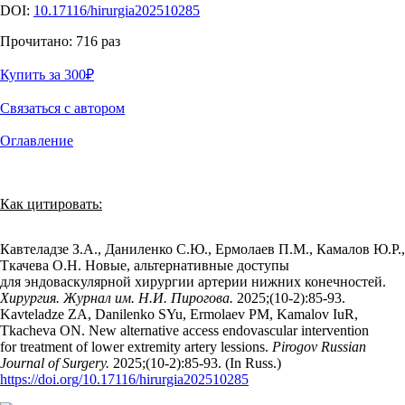
DOI:
10.17116/hirurgia202510285
Прочитано:
716
раз
Купить за 300
₽
Связаться с автором
Оглавление
Как цитировать:
Кавтеладзе З.А., Даниленко С.Ю., Ермолаев П.М., Камалов Ю.Р.,
Ткачева О.Н. Новые, альтернативные доступы
для эндоваскулярной хирургии артерии нижних конечностей.
Хирургия. Журнал им. Н.И. Пирогова.
2025;(10‑2):85‑93.
Kavteladze ZA, Danilenko SYu, Ermolaev PM, Kamalov IuR,
Tkacheva ON. New alternative access endovascular intervention
for treatment of lower extremity artery lessions.
Pirogov Russian
Journal of Surgery.
2025;(10‑2):85‑93. (In Russ.)
https://doi.org/10.17116/hirurgia202510285