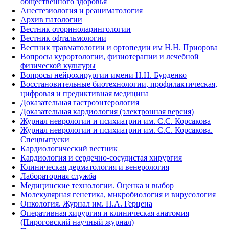
общественного здоровья
Анестезиология и реаниматология
Архив патологии
Вестник оториноларингологии
Вестник офтальмологии
Вестник травматологии и ортопедии им Н.Н. Приорова
Вопросы курортологии, физиотерапии и лечебной
физической культуры
Вопросы нейрохирургии имени Н.Н. Бурденко
Восстановительные биотехнологии, профилактическая,
цифровая и предиктивная медицина
Доказательная гастроэнтерология
Доказательная кардиология (электронная версия)
Журнал неврологии и психиатрии им. С.С. Корсакова
Журнал неврологии и психиатрии им. С.С. Корсакова.
Спецвыпуски
Кардиологический вестник
Кардиология и сердечно-сосудистая хирургия
Клиническая дерматология и венерология
Лабораторная служба
Медицинские технологии. Оценка и выбор
Молекулярная генетика, микробиология и вирусология
Онкология. Журнал им. П.А. Герцена
Оперативная хирургия и клиническая анатомия
(Пироговский научный журнал)