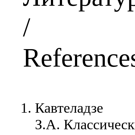
/
Reference
Кавтеладзе
З.А. Классичес