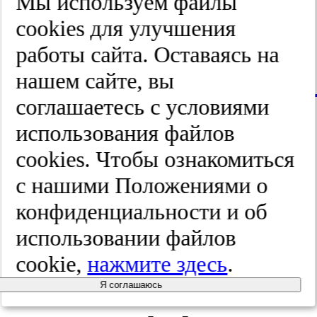
2012;19(3):461-
Мы используем файлы
cооkies для улучшения
462.
работы сайта. Оставаясь на
https://doi.org/1
нашем сайте, вы
соглашаетесь с условиями
3854L12-
использования файлов
3867L12-
cооkies. Чтобы ознакомиться
с нашими Положениями о
3867L.461
конфиденциальности и об
использовании файлов
Rashid M,
cookie,
нажмите здесь
.
Kwok CS,
Я соглашаюсь