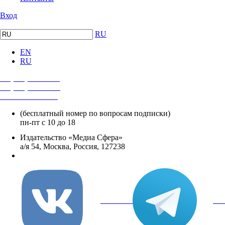
Вход
RU
EN
RU
+7 (495) 482-4118
+7 (495) 482-4329
+8 800 250-18-12
(бесплатный номер по вопросам подписки)
пн-пт с 10 до 18
Издательство «Медиа Сфера»
а/я 54, Москва, Россия, 127238
info@mediasphera.ru
вКонтакте
Tel