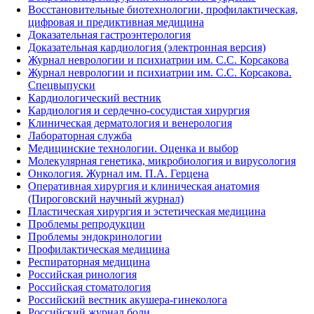
Восстановительные биотехнологии, профилактическая,
цифровая и предиктивная медицина
Доказательная гастроэнтерология
Доказательная кардиология (электронная версия)
Журнал неврологии и психиатрии им. С.С. Корсакова
Журнал неврологии и психиатрии им. С.С. Корсакова.
Спецвыпуски
Кардиологический вестник
Кардиология и сердечно-сосудистая хирургия
Клиническая дерматология и венерология
Лабораторная служба
Медицинские технологии. Оценка и выбор
Молекулярная генетика, микробиология и вирусология
Онкология. Журнал им. П.А. Герцена
Оперативная хирургия и клиническая анатомия
(Пироговский научный журнал)
Пластическая хирургия и эстетическая медицина
Проблемы репродукции
Проблемы эндокринологии
Профилактическая медицина
Респираторная медицина
Российская ринология
Российская стоматология
Российский вестник акушера-гинеколога
Российский журнал боли