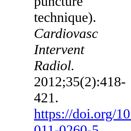
puncture
technique).
Cardiovasc
Intervent
Radiol.
2012;35(2):418-
421.
https://doi.org/1
011-0260-5