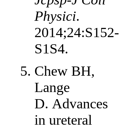
Physici
.
2014;24:S152-
S1S4.
Chew BH,
Lange
D. Advances
in ureteral