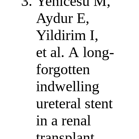
Yenicesu M,
Aydur E,
Yildirim I,
et al. A long-
forgotten
indwelling
ureteral stent
in a renal
transplant