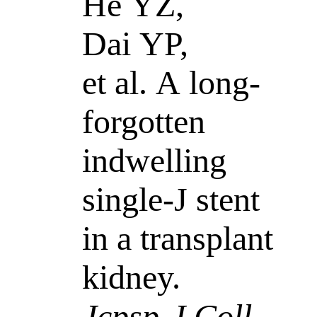
He YZ,
Dai YP,
et al. A long-
forgotten
indwelling
single-J stent
in a transplant
kidney.
Jcpsp-J Coll