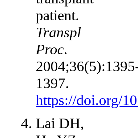
patient.
Transpl
Proc
.
2004;36(5):1395
1397.
https://doi.org/1
Lai DH,