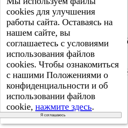
Мы используем файлы
Т.Г.,
cооkies для улучшения
Никитин
работы сайта. Оставаясь на
нашем сайте, вы
С.С. Современн
соглашаетесь с условиями
диагностика,
использования файлов
cооkies. Чтобы ознакомиться
восстановитель
с нашими Положениями о
лечение
конфиденциальности и об
использовании файлов
и реабилитация
cookie,
нажмите здесь
.
больных
Я соглашаюсь