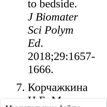
to bedside.
J Biomater
Sci Polym
Ed
.
2018;29:1657-
1666.
Корчажкина
Н.Б. Маркосян