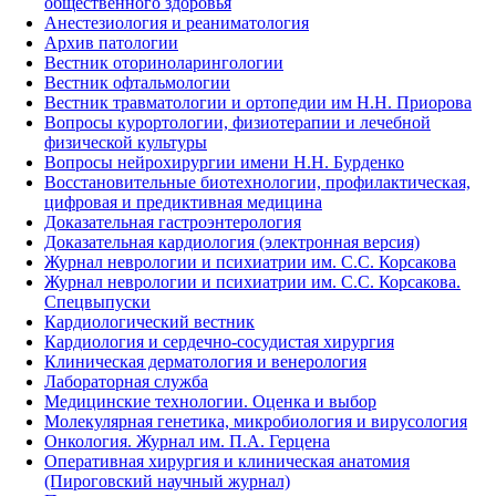
общественного здоровья
Анестезиология и реаниматология
Архив патологии
Вестник оториноларингологии
Вестник офтальмологии
Вестник травматологии и ортопедии им Н.Н. Приорова
Вопросы курортологии, физиотерапии и лечебной
физической культуры
Вопросы нейрохирургии имени Н.Н. Бурденко
Восстановительные биотехнологии, профилактическая,
цифровая и предиктивная медицина
Доказательная гастроэнтерология
Доказательная кардиология (электронная версия)
Журнал неврологии и психиатрии им. С.С. Корсакова
Журнал неврологии и психиатрии им. С.С. Корсакова.
Спецвыпуски
Кардиологический вестник
Кардиология и сердечно-сосудистая хирургия
Клиническая дерматология и венерология
Лабораторная служба
Медицинские технологии. Оценка и выбор
Молекулярная генетика, микробиология и вирусология
Онкология. Журнал им. П.А. Герцена
Оперативная хирургия и клиническая анатомия
(Пироговский научный журнал)