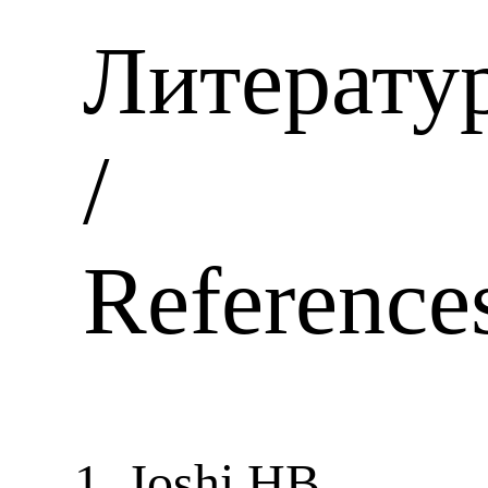
Литерату
/
Reference
Joshi HB,