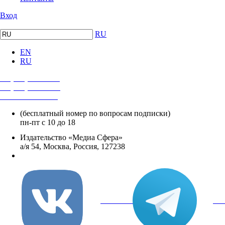
Вход
RU
EN
RU
+7 (495) 482-4118
+7 (495) 482-4329
+8 800 250-18-12
(бесплатный номер по вопросам подписки)
пн-пт с 10 до 18
Издательство «Медиа Сфера»
а/я 54, Москва, Россия, 127238
info@mediasphera.ru
вКонтакте
Tel