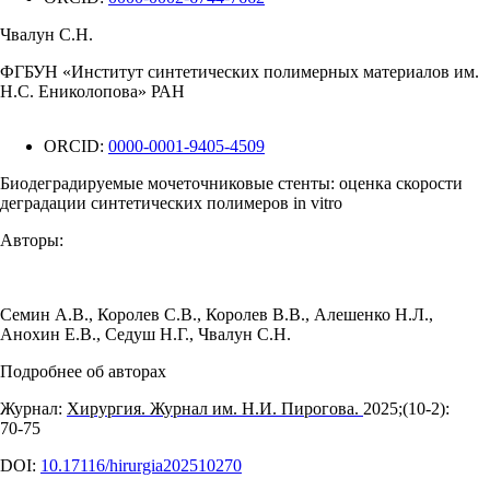
Чвалун С.Н.
ФГБУН «Институт синтетических полимерных материалов им.
Н.С. Ениколопова» РАН
ORCID:
0000-0001-9405-4509
Биодеградируемые мочеточниковые стенты: оценка скорости
деградации синтетических полимеров in vitro
Авторы:
Семин А.В.
,
Королев С.В.
,
Королев В.В.
,
Алешенко Н.Л.
,
Анохин Е.В.
,
Седуш Н.Г.
,
Чвалун С.Н.
Подробнее об авторах
Журнал:
Хирургия. Журнал им. Н.И. Пирогова.
2025;(10‑2):
70‑75
DOI:
10.17116/hirurgia202510270