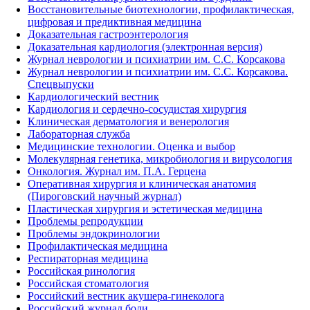
Восстановительные биотехнологии, профилактическая,
цифровая и предиктивная медицина
Доказательная гастроэнтерология
Доказательная кардиология (электронная версия)
Журнал неврологии и психиатрии им. С.С. Корсакова
Журнал неврологии и психиатрии им. С.С. Корсакова.
Спецвыпуски
Кардиологический вестник
Кардиология и сердечно-сосудистая хирургия
Клиническая дерматология и венерология
Лабораторная служба
Медицинские технологии. Оценка и выбор
Молекулярная генетика, микробиология и вирусология
Онкология. Журнал им. П.А. Герцена
Оперативная хирургия и клиническая анатомия
(Пироговский научный журнал)
Пластическая хирургия и эстетическая медицина
Проблемы репродукции
Проблемы эндокринологии
Профилактическая медицина
Респираторная медицина
Российская ринология
Российская стоматология
Российский вестник акушера-гинеколога
Российский журнал боли