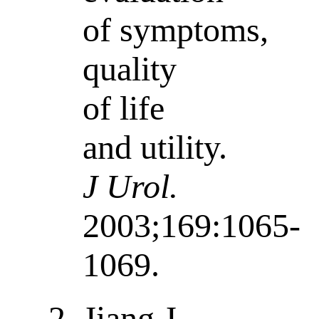
of symptoms,
quality
of life
and utility.
J Urol.
2003;169:1065-
1069.
Jiang J,