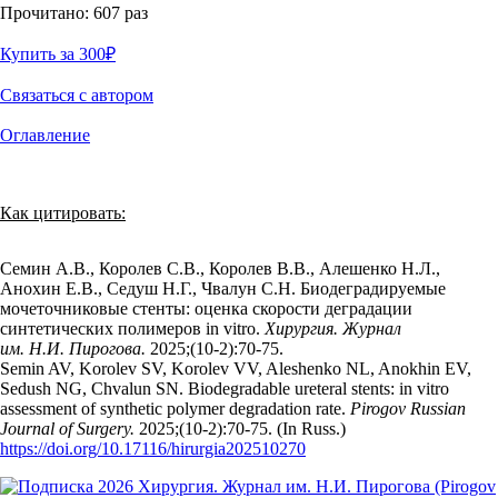
Прочитано:
607
раз
Купить за 300
₽
Связаться с автором
Оглавление
Как цитировать:
Семин А.В., Королев С.В., Королев В.В., Алешенко Н.Л.,
Анохин Е.В., Седуш Н.Г., Чвалун С.Н. Биодеградируемые
мочеточниковые стенты: оценка скорости деградации
синтетических полимеров in vitro.
Хирургия. Журнал
им. Н.И. Пирогова.
2025;(10‑2):70‑75.
Semin AV, Korolev SV, Korolev VV, Aleshenko NL, Anokhin EV,
Sedush NG, Chvalun SN. Biodegradable ureteral stents: in vitro
assessment of synthetic polymer degradation rate.
Pirogov Russian
Journal of Surgery.
2025;(10‑2):70‑75. (In Russ.)
https://doi.org/10.17116/hirurgia202510270