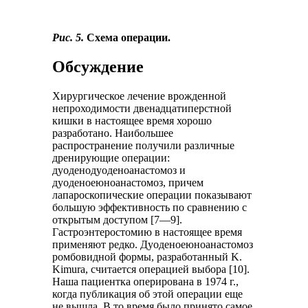
Рис. 5.
Схема операции.
Обсуждение
Хирургическое лечение врожденной
непроходимости двенадцатиперстной
кишки в настоящее время хорошо
разработано. Наибольшее
распространение получили различные
дренирующие операции:
дуоденодуоденоанастомоз и
дуоденоеюноанастомоз, причем
лапароскопические операции показывают
большую эффективность по сравнению с
открытым доступом [7—9].
Гастроэнтеростомию в настоящее время
применяют редко. Дуоденоеюноанастомоз
ромбовидной формы, разработанный K.
Kimura, считается операцией выбора [10].
Наша пациентка оперирована в 1974 г.,
когда публикация об этой операции еще
не вышла. В то время было принято самое