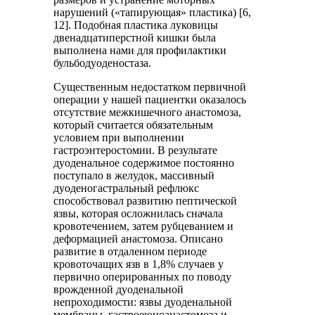
нарушений («тапирующая» пластика) [6,
12]. Подобная пластика луковицы
двенадцатиперстной кишки была
выполнена нами для профилактики
бульбодуоденостаза.
Существенным недостатком первичной
операции у нашей пациентки оказалось
отсутствие межкишечного анастомоза,
который считается обязательным
условием при выполнении
гастроэнтеростомии. В результате
дуоденальное содержимое постоянно
поступало в желудок, массивный
дуоденогастральный рефлюкс
способствовал развитию пептической
язвы, которая осложнилась сначала
кровотечением, затем рубцеванием и
деформацией анастомоза. Описано
развитие в отдаленном периоде
кровоточащих язв в 1,8% случаев у
первично оперированных по поводу
врожденной дуоденальной
непроходимости: язвы дуоденальной
мембраны, гастроеюноанастомоза и