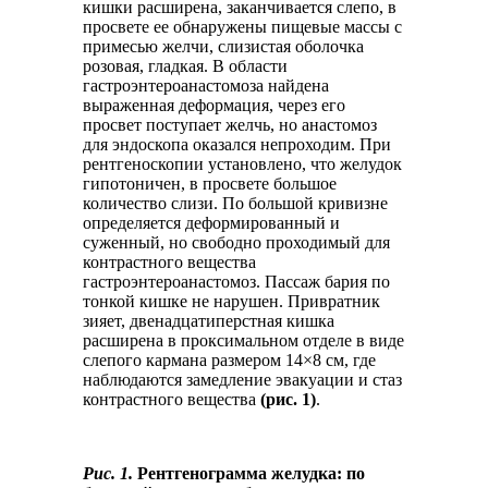
кишки расширена, заканчивается слепо, в
просвете ее обнаружены пищевые массы с
примесью желчи, слизистая оболочка
розовая, гладкая. В области
гастроэнтероанастомоза найдена
выраженная деформация, через его
просвет поступает желчь, но анастомоз
для эндоскопа оказался непроходим. При
рентгеноскопии установлено, что желудок
гипотоничен, в просвете большое
количество слизи. По большой кривизне
определяется деформированный и
суженный, но свободно проходимый для
контрастного вещества
гастроэнтероанастомоз. Пассаж бария по
тонкой кишке не нарушен. Привратник
зияет, двенадцатиперстная кишка
расширена в проксимальном отделе в виде
слепого кармана размером 14×8 см, где
наблюдаются замедление эвакуации и стаз
контрастного вещества
(рис. 1)
.
Рис. 1.
Рентгенограмма желудка: по