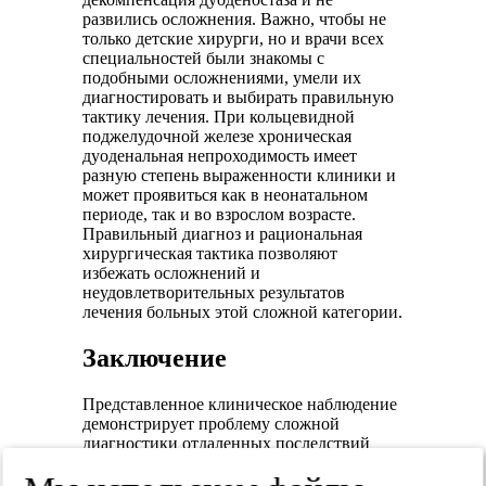
развились осложнения. Важно, чтобы не
только детские хирурги, но и врачи всех
специальностей были знакомы с
подобными осложнениями, умели их
диагностировать и выбирать правильную
тактику лечения. При кольцевидной
поджелудочной железе хроническая
дуоденальная непроходимость имеет
разную степень выраженности клиники и
может проявиться как в неонатальном
периоде, так и во взрослом возрасте.
Правильный диагноз и рациональная
хирургическая тактика позволяют
избежать осложнений и
неудовлетворительных результатов
лечения больных этой сложной категории.
Заключение
Представленное клиническое наблюдение
демонстрирует проблему сложной
диагностики отдаленных последствий
лечения врожденного заболевания.
Несовершенство первичной операции