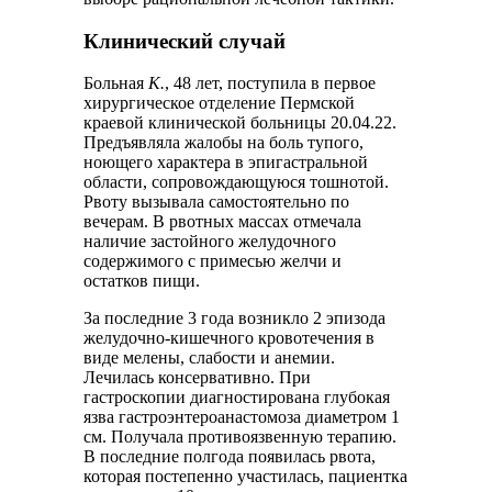
Клинический случай
Больная
К.
, 48 лет, поступила в первое
хирургическое отделение Пермской
краевой клинической больницы 20.04.22.
Предъявляла жалобы на боль тупого,
ноющего характера в эпигастральной
области, сопровождающуюся тошнотой.
Рвоту вызывала самостоятельно по
вечерам. В рвотных массах отмечала
наличие застойного желудочного
содержимого с примесью желчи и
остатков пищи.
За последние 3 года возникло 2 эпизода
желудочно-кишечного кровотечения в
виде мелены, слабости и анемии.
Лечилась консервативно. При
гастроскопии диагностирована глубокая
язва гастроэнтероанастомоза диаметром 1
см. Получала противоязвенную терапию.
В последние полгода появилась рвота,
которая постепенно участилась, пациентка