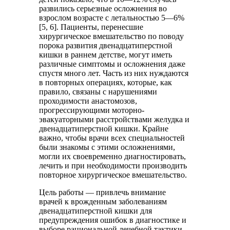
развились серьезные осложнения во
взрослом возрасте с летальностью 5—6%
[5, 6]. Пациенты, перенесшие
хирургическое вмешательство по поводу
порока развития двенадцатиперстной
кишки в раннем детстве, могут иметь
различные симптомы и осложнения даже
спустя много лет. Часть из них нуждаются
в повторных операциях, которые, как
правило, связаны с нарушениями
проходимости анастомозов,
прогрессирующими моторно-
эвакуаторными расстройствами желудка и
двенадцатиперстной кишки. Крайне
важно, чтобы врачи всех специальностей
были знакомы с этими осложнениями,
могли их своевременно диагностировать,
лечить и при необходимости производить
повторное хирургическое вмешательство.
Цель работы — привлечь внимание
врачей к врожденным заболеваниям
двенадцатиперстной кишки для
предупреждения ошибок в диагностике и
выборе рациональной лечебной тактики.