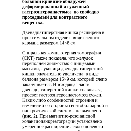
большой кривизне обнаружен
деформированный и суженный
гастроэнтероанастомоз, но свободно
проходимый для контрастного
вещества.
Двенадцатиперстная кишка расширена в
проксимальном отделе в виде слепого
кармана размером 14×8 см.
Спиральная компьютерная томография
(СКТ) также показала, что желудок
переполнен жидкостью с пищевыми
массами, луковица двенадцатиперстной
кишки значительно увеличена, в виде
баллона размером 15×9 см, который слепо
заканчивается. Нисходящая часть
двенадцатиперстной кишки спавшаяся,
просвет гастроэнтероанастомоза сужен.
Каких-либо особенностей строения и
изменений со стороны гепатобилиарной и
панкреатической системы не выявлено
(рис. 2)
. При магнитно-резонансной
холангиопанкреатографии установлено
умеренное расширение левого долевого