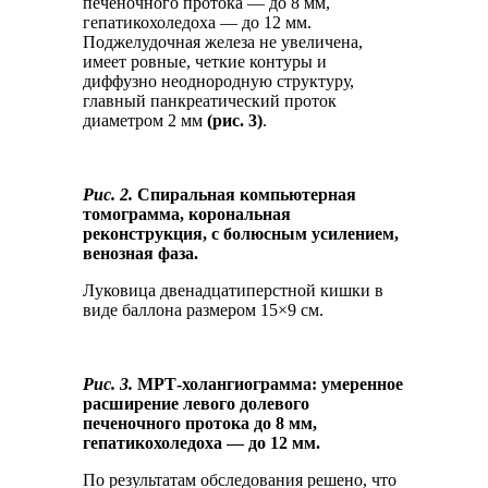
печеночного протока — до 8 мм,
гепатикохоледоха — до 12 мм.
Поджелудочная железа не увеличена,
имеет ровные, четкие контуры и
диффузно неоднородную структуру,
главный панкреатический проток
диаметром 2 мм
(рис. 3)
.
Рис.
2.
Спиральная компьютерная
томограмма, корональная
реконструкция, с болюсным усилением,
венозная фаза.
Луковица двенадцатиперстной кишки в
виде баллона размером 15×9 см.
Рис. 3.
МРТ-холангиограмма: умеренное
расширение левого долевого
печеночного протока до 8 мм,
гепатикохоледоха — до 12 мм.
По результатам обследования решено, что