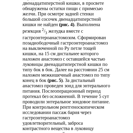
двенадцатиперстной кишки, в просвете
обнаружены остатки пищи с примесью
желчи. При осмотре задней стенки
большой сосочек двенадцатиперстной
кишки не найден
(рис. 4)
. Выполнена
2
резекция
/
желудка вместе с
3
гастроэнтероанастомозом. Сформирован
позадиободочный гастроэнтероанастомоз
на выключенной по Ру петле тощей
кишки, на 15 см дистальнее которого
наложен анастомоз с оставшейся частью
луковицы двенадцатиперстной кишки по
типу бок в бок. Далее на расстоянии 25 см
наложен межкишечный анастомоз по типу
конец в бок
(рис. 5)
. За дистальный
анастомоз проведен зонд для энтерального
питания. Послеоперационный период
протекал без осложнений. В течение 5 сут
проводили энтеральное зондовое питание.
При контрольном рентгеноскопическом
исследовании пассаж бария через
гастроэнтероанастомоз
удовлетворительный, заброса
контрастного вещества в луковицу