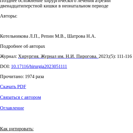
Позднее осложнение хирургического лечения атрезии
двенадцатиперстной кишки в неонатальном периоде
Авторы:
Котельникова Л.П.
,
Репин М.В.
,
Шатрова Н.А.
Подробнее об авторах
Журнал:
Хирургия. Журнал им. Н.И. Пирогова.
2023;(5): 111‑116
DOI:
10.17116/hirurgia2023051111
Прочитано:
1974
раза
Скачать PDF
Связаться с автором
Оглавление
Как цитировать: