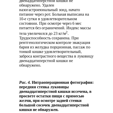
двенадцатиперстной кишки не
обнаружено. Удален
назогастроеюнальный зонд, начато
питание через рот. Больная выписана на
10-е сутки в удовлетворительном
состоянии. При осмотре через 6 мес
питается без ограничений. Индекс массы
2
тела увеличился до 23 кг/м
.
Трудоспособность сохранена. При
рентгенологическом контроле эвакуация
бария из желудка порционная, пассаж по
тонкой кишке удовлетворительный,
заброса контрастного вещества в луковицу
двенадцатиперстной кишки не
обнаружено.
Рис. 4.
Интраоперационная фотография:
передняя стенка луковицы
двенадцатиперстной кишки иссечена, в
просвете остатки пищи с примесью
желчи, при осмотре задней стенки
большой сосочек двенадцатиперстной
кишки не обнаружен.