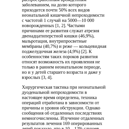
заболеванием, на долю которого
приходится почти 50% всех видов
неонатальной кишечной непроходимости
с частотой 1 случай на 5000—10 000
новорожденных [1, 2]. Частыми
причинами ее развития служат атрезия
двенадцатиперстной кишки (46,9%),
мальротация, внутрипросветные
мембраны (40,7%) и реже — кольцевидная
поджелудочная железа (4,9%) [2]. К
особенностям таких пороков развития
относят возможность их проявления не
только в раннем неонатальном периоде,
но и у детей старшего возраста и даже у
взрослых [3, 4].
Хирургическая тактика при неонатальной
дуоденальной непроходимости в
настоящее время определена, техника
операций отработана в зависимости от
причины и уровня обструкции. Однако
сообщения об отдаленных последствиях
немногочисленны. Изучение отдаленных
результатов лечения 169 оперированных
детей показало, что в 10—12% случаев