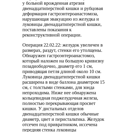
у больной врожденная атрезия
двенадцатиперстной кишки и рубцовая
деформация гастроэнтероанастомоза,
нарушающая эвакуацию из желудка и
луковицы двенадцатиперстной кишки,
поставлены показания к
реконструктивной операции.
Операция 22.02.22: желудок увеличен в
размерах, раздут, стенки его утолщены.
Обнаружен гастроэнтероанастомоз,
который наложен на большую кривизну
позадиободочно, диаметр его 1 см,
приводящая петля длиной около 10 см.
Луковица двенадцатиперстной кишки
расширена в виде баллона диаметром 15
см, с толстыми стенками, для зонда
непроходима. Ниже нее обнаружена
кольцевидная поджелудочная железа,
полностью перекрывающая просвет
кишки. У дистальных отделов
двенадцатиперстной кишки обычные
диаметр, цвет и перистальтика. Желудок
отсечен под привратником, иссечена
передняя стенка луковицы