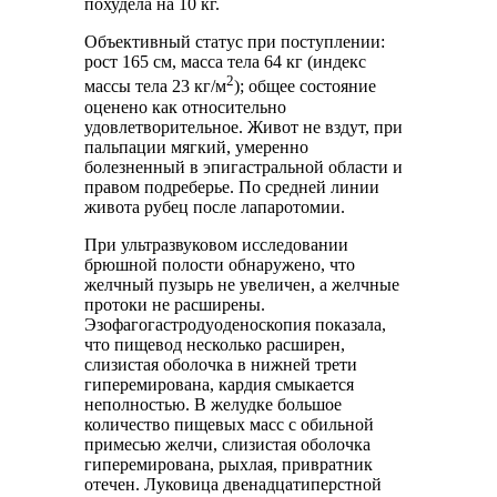
похудела на 10 кг.
Объективный статус при поступлении:
рост 165 см, масса тела 64 кг (индекс
2
массы тела 23 кг/м
); общее состояние
оценено как относительно
удовлетворительное. Живот не вздут, при
пальпации мягкий, умеренно
болезненный в эпигастральной области и
правом подреберье. По средней линии
живота рубец после лапаротомии.
При ультразвуковом исследовании
брюшной полости обнаружено, что
желчный пузырь не увеличен, а желчные
протоки не расширены.
Эзофагогастродуоденоскопия показала,
что пищевод несколько расширен,
слизистая оболочка в нижней трети
гиперемирована, кардия смыкается
неполностью. В желудке большое
количество пищевых масс с обильной
примесью желчи, слизистая оболочка
гиперемирована, рыхлая, привратник
отечен. Луковица двенадцатиперстной