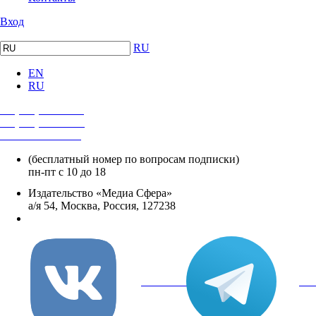
Вход
RU
EN
RU
+7 (495) 482-4118
+7 (495) 482-4329
+8 800 250-18-12
(бесплатный номер по вопросам подписки)
пн-пт с 10 до 18
Издательство «Медиа Сфера»
а/я 54, Москва, Россия, 127238
info@mediasphera.ru
вКонтакте
Tel