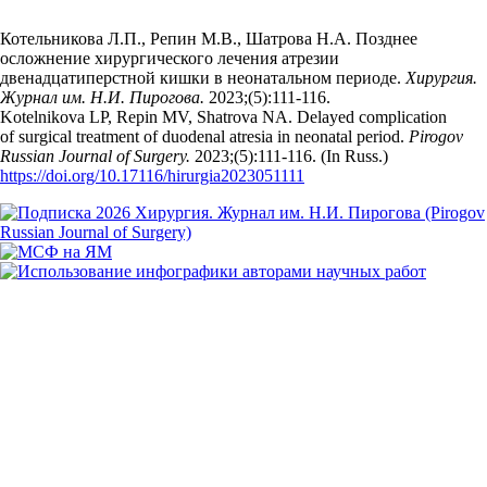
Котельникова Л.П., Репин М.В., Шатрова Н.А. Позднее
осложнение хирургического лечения атрезии
двенадцатиперстной кишки в неонатальном периоде.
Хирургия.
Журнал им. Н.И. Пирогова.
2023;(5):111‑116.
Kotelnikova LP, Repin MV, Shatrova NA. Delayed complication
of surgical treatment of duodenal atresia in neonatal period.
Pirogov
Russian Journal of Surgery.
2023;(5):111‑116. (In Russ.)
https://doi.org/10.17116/hirurgia2023051111