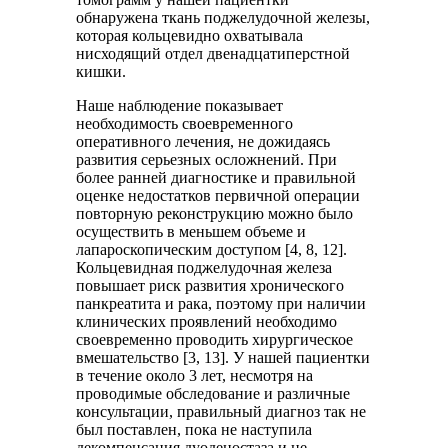
обнаружена ткань поджелудочной железы,
которая кольцевидно охватывала
нисходящий отдел двенадцатиперстной
кишки.
Наше наблюдение показывает
необходимость своевременного
оперативного лечения, не дожидаясь
развития серьезных осложнений. При
более ранней диагностике и правильной
оценке недостатков первичной операции
повторную реконструкцию можно было
осуществить в меньшем объеме и
лапароскопическим доступом [4, 8, 12].
Кольцевидная поджелудочная железа
повышает риск развития хронического
панкреатита и рака, поэтому при наличии
клинических проявлений необходимо
своевременно проводить хирургическое
вмешательство [3, 13]. У нашей пациентки
в течение около 3 лет, несмотря на
проводимые обследование и различные
консультации, правильный диагноз так не
был поставлен, пока не наступила
декомпенсация дуоденостаза и не