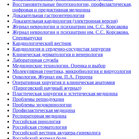
Восстановительные биотехнологии, профилактическая,
цифровая и предиктивная медицина
Доказательная гастроэнтерология
Доказательная кардиология (электронная версия)
Журнал неврологии и психиатрии им. С.С. Корсакова
Журнал неврологии и психиатрии им. С.С. Корсакова.
Спецвыпуски
Кардиологический вестник
Кардиология и сердечно-сосудистая хирургия
Клиническая дерматология и венерология
Лабораторная служба
Медицинские технологии. Оценка и выбор
Молекулярная генетика, микробиология и вирусология
Онкология. Журнал им. П.А. Герцена
Оперативная хирургия и клиническая анатомия
(Пироговский научный журнал)
Пластическая хирургия и эстетическая медицина
Проблемы репродукции
Проблемы эндокринологии
Профилактическая медицина
Респираторная медицина
Российская ринология
Российская стоматология
Российский вестник акушера-гинеколога
Российский журнал боли