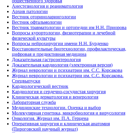
общественного здоровья
Анестезиология и реаниматология
Архив патологии
Вестник оториноларингологии
Вестник офтальмологии
Вестник травматологии и ортопедии им Н.Н. Приорова
Вопросы курортологии, физиотерапии и лечебной
физической культуры
Вопросы нейрохирургии имени Н.Н. Бурденко
Восстановительные биотехнологии, профилактическая,
цифровая и предиктивная медицина
Доказательная гастроэнтерология
Доказательная кардиология (электронная версия)
Журнал неврологии и психиатрии им. С.С. Корсакова
Журнал неврологии и психиатрии им. С.С. Корсакова.
Спецвыпуски
Кардиологический вестник
Кардиология и сердечно-сосудистая хирургия
Клиническая дерматология и венерология
Лабораторная служба
Медицинские технологии. Оценка и выбор
Молекулярная генетика, микробиология и вирусология
Онкология. Журнал им. П.А. Герцена
Оперативная хирургия и клиническая анатомия
(Пироговский научный журнал)