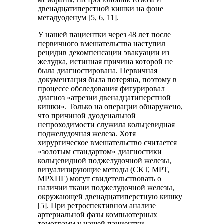
двенадцатиперстной кишки на фоне
мегадуоденум [5, 6, 11].
У нашей пациентки через 48 лет после
первичного вмешательства наступил
рецидив декомпенсации эвакуации из
желудка, истинная причина которой не
была диагностирована. Первичная
документация была потеряна, поэтому в
процессе обследования фигурировал
диагноз «атрезии двенадцатиперстной
кишки». Только на операции обнаружено,
что причиной дуоденальной
непроходимости служила кольцевидная
поджелудочная железа. Хотя
хирургическое вмешательство считается
«золотым стандартом» диагностики
кольцевидной поджелудочной железы,
визуализирующие методы (СКТ, МРТ,
МРХПГ) могут свидетельствовать о
наличии ткани поджелудочной железы,
окружающей двенадцатиперстную кишку
[5]. При ретроспективном анализе
артериальной фазы компьютерных
томограмм у нашей пациентки