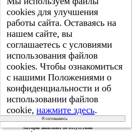
Мы используем файлы
привело к развитию новых изменений,
cооkies для улучшения
которые постепенно прогрессировали и
приобрели осложненный характер.
работы сайта. Оставаясь на
Взрослые пациенты с ранее выявленной
врожденной дуоденальной
нашем сайте, вы
непроходимостью по-прежнему требуют
диспансерного наблюдения.
соглашаетесь с условиями
Участие авторов:
использования файлов
Концепция и дизайн, выполнение
оперативного вмешательства —
cооkies. Чтобы ознакомиться
Котельникова Л.П.
с нашими Положениями о
Обследование и послеоперационное
ведение пациентки — Шатрова Н.А.
конфиденциальности и об
Обследование пациентки в отдаленном
использовании файлов
периоде — Репин М.В.
cookie,
нажмите здесь
.
Написание статьи — Репин М.В.
Редактирование — Котельникова Л.П.
Я соглашаюсь
Авторы заявляют об отсутствии