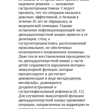
надежное решение — наложение
гастроэнтероанастомоза. Следует
признать, что эта операция оказалась
довольно эффективной, и больная в
течение 45 лет не обращалась за
медицинской помощью. Однако
оставление
нефункционирующей части
двенадцатиперстной кишки привело к ее
дилатации, стазу, а
гастроэнтероанастомоз, расположенный
проксимальнее, не обеспечивал
полноценного опорожнения луковицы.
Даже после восстановления проходимости
по двенадцатиперстной кишке у части
детей сохраняются нарушения моторно-
эвакуаторной функции, которые
прогрессируют и достигают
декомпенсации в виде мегадуоденум,
мегабульбус, развиваются
дуоденогастральный и
гастроэзофагеальный рефлюксы [6, 11].
Для улучшения эвакуаторной функции
двенадцатиперстной кишки применяют
операции, направленные на коррекцию ее
размеров и устранение моторных