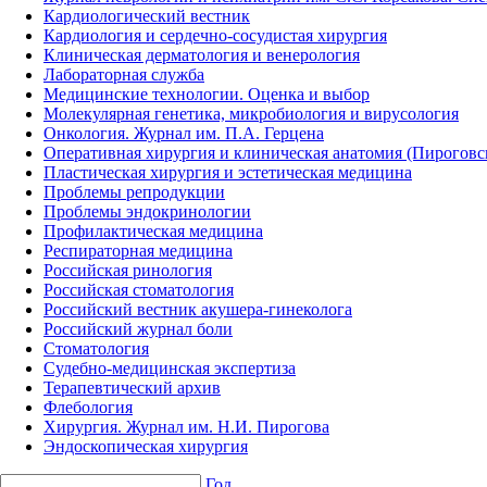
Кардиологический вестник
Кардиология и сердечно-сосудистая хирургия
Клиническая дерматология и венерология
Лабораторная служба
Медицинские технологии. Оценка и выбор
Молекулярная генетика, микробиология и вирусология
Онкология. Журнал им. П.А. Герцена
Оперативная хирургия и клиническая анатомия (Пирогов
Пластическая хирургия и эстетическая медицина
Проблемы репродукции
Проблемы эндокринологии
Профилактическая медицина
Респираторная медицина
Российская ринология
Российская стоматология
Российский вестник акушера-гинеколога
Российский журнал боли
Стоматология
Судебно-медицинская экспертиза
Терапевтический архив
Флебология
Хирургия. Журнал им. Н.И. Пирогова
Эндоскопическая хирургия
Год