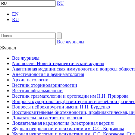
RU
EN
RU
Все журналы
Журнал
Все журналы
Non nocere. Новый терапевтический журнал
Адаптивная медицинская иммунология и вопросы обществ
Анестезиология и реаниматология
Архив патологии
Вестник оториноларингологии
Вестник офтальмологии
Вестник травматологии и ортопедии им Н.Н. Приорова
Вопросы курортологии, физиотерапии и лечебной физичес
Вопросы нейрохирургии имени Н.Н. Бурденко
Восстановительные биотехнологии, профилактическая, ц
Доказательная гастроэнтерология
Доказательная кардиология (электронная версия)
Журнал неврологии и психиатрии им. С.С. Корсакова
Журнал неврологии и психиатрии им. С.С. Корсакова. Сп