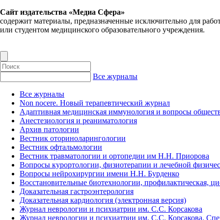
Сайт издательства «Медиа Сфера»
содержит материалы, предназначенные исключительно для рабо
или студентом медицинского образовательного учреждения.
Все журналы
Все журналы
Non nocere. Новый терапевтический журнал
Адаптивная медицинская иммунология и вопросы обществ
Анестезиология и реаниматология
Архив патологии
Вестник оториноларингологии
Вестник офтальмологии
Вестник травматологии и ортопедии им Н.Н. Приорова
Вопросы курортологии, физиотерапии и лечебной физичес
Вопросы нейрохирургии имени Н.Н. Бурденко
Восстановительные биотехнологии, профилактическая, ц
Доказательная гастроэнтерология
Доказательная кардиология (электронная версия)
Журнал неврологии и психиатрии им. С.С. Корсакова
Журнал неврологии и психиатрии им. С.С. Корсакова. Сп