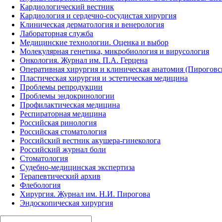
Кардиологический вестник
Кардиология и сердечно-сосудистая хирургия
Клиническая дерматология и венерология
Лабораторная служба
Медицинские технологии. Оценка и выбор
Молекулярная генетика, микробиология и вирусология
Онкология. Журнал им. П.А. Герцена
Оперативная хирургия и клиническая анатомия (Пирогов
Пластическая хирургия и эстетическая медицина
Проблемы репродукции
Проблемы эндокринологии
Профилактическая медицина
Респираторная медицина
Российская ринология
Российская стоматология
Российский вестник акушера-гинеколога
Российский журнал боли
Стоматология
Судебно-медицинская экспертиза
Терапевтический архив
Флебология
Хирургия. Журнал им. Н.И. Пирогова
Эндоскопическая хирургия