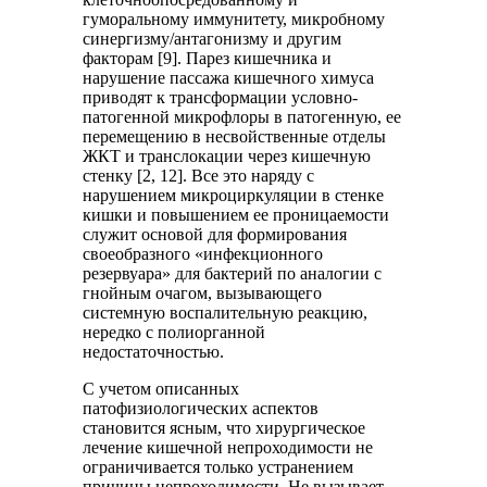
гуморальному иммунитету, микробному
синергизму/антагонизму и другим
факторам [9]. Парез кишечника и
нарушение пассажа кишечного химуса
приводят к трансформации условно-
патогенной микрофлоры в патогенную, ее
перемещению в несвойственные отделы
ЖКТ и транслокации через кишечную
стенку [2, 12]. Все это наряду с
нарушением микроциркуляции в стенке
кишки и повышением ее проницаемости
служит основой для формирования
своеобразного «инфекционного
резервуара» для бактерий по аналогии с
гнойным очагом, вызывающего
системную воспалительную реакцию,
нередко с полиорганной
недостаточностью.
С учетом описанных
патофизиологических аспектов
становится ясным, что хирургическое
лечение кишечной непроходимости не
ограничивается только устранением
причины непроходимости. Не вызывает