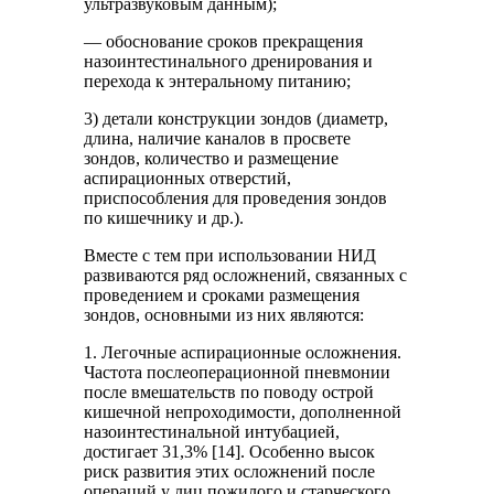
ультразвуковым данным);
— обоснование сроков прекращения
назоинтестинального дренирования и
перехода к энтеральному питанию;
3) детали конструкции зондов (диаметр,
длина, наличие каналов в просвете
зондов, количество и размещение
аспирационных отверстий,
приспособления для проведения зондов
по кишечнику и др.).
Вместе с тем при использовании НИД
развиваются ряд осложнений, связанных с
проведением и сроками размещения
зондов, основными из них являются:
1. Легочные аспирационные осложнения.
Частота послеоперационной пневмонии
после вмешательств по поводу острой
кишечной непроходимости, дополненной
назоинтестинальной интубацией,
достигает 31,3% [14]. Особенно высок
риск развития этих осложнений после
операций у лиц пожилого и старческого