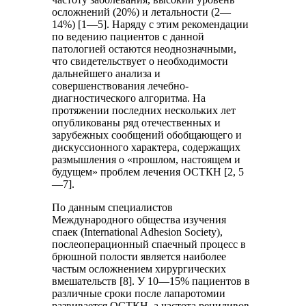
осложнений (20%) и летальности (2—
14%) [1—5]. Наряду с этим рекомендации
по ведению пациентов с данной
патологией остаются неоднозначными,
что свидетельствует о необходимости
дальнейшего анализа и
совершенствования лечебно-
диагностического алгоритма. На
протяжении последних нескольких лет
опубликованы ряд отечественных и
зарубежных сообщений обобщающего и
дискуссионного характера, содержащих
размышления о «прошлом, настоящем и
будущем» проблем лечения ОСТКН [2, 5
—7].
По данным специалистов
Международного общества изучения
спаек (International Adhesion Society),
послеоперационный спаечный процесс в
брюшной полости является наиболее
частым осложнением хирургических
вмешательств [8]. У 10—15% пациентов в
различные сроки после лапаротомии
развивается ОСТКН, а частота рецидивов