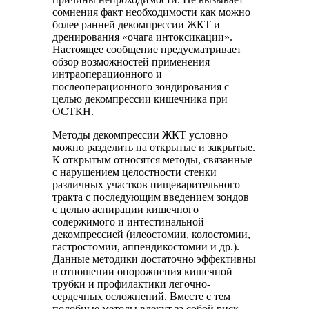
сомнения факт необходимости как можно
более ранней декомпрессии ЖКТ и
дренирования «очага интоксикации».
Настоящее сообщение предусматривает
обзор возможностей применения
интраоперационного и
послеоперационного зондирования с
целью декомпрессии кишечника при
ОСТКН.
Методы декомпрессии ЖКТ условно
можно разделить на открытые и закрытые.
К открытым относятся методы, связанные
с нарушением целостности стенки
различных участков пищеварительного
тракта с последующим введением зондов
с целью аспирации кишечного
содержимого и интестинальной
декомпрессией (илеостомии, колостомии,
гастростомии, аппендикостомии и др.).
Данные методики достаточно эффективны
в отношении опорожнения кишечной
трубки и профилактики легочно-
сердечных осложнений. Вместе с тем
подобные методы влекут за собой риск