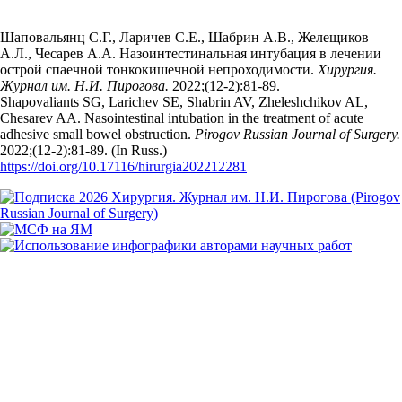
Шаповальянц С.Г., Ларичев С.Е., Шабрин А.В., Желещиков
А.Л., Чесарев А.А. Назоинтестинальная интубация в лечении
острой спаечной тонкокишечной непроходимости.
Хирургия.
Журнал им. Н.И. Пирогова.
2022;(12‑2):81‑89.
Shapovaliants SG, Larichev SE, Shabrin AV, Zheleshchikov AL,
Chesarev AA. Nasointestinal intubation in the treatment of acute
adhesive small bowel obstruction.
Pirogov Russian Journal of Surgery.
2022;(12‑2):81‑89. (In Russ.)
https://doi.org/10.17116/hirurgia202212281