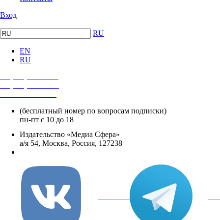
Вход
RU
EN
RU
+7 (495) 482-4118
+7 (495) 482-4329
+8 800 250-18-12
(бесплатный номер по вопросам подписки)
пн-пт с 10 до 18
Издательство «Медиа Сфера»
а/я 54, Москва, Россия, 127238
info@mediasphera.ru
вКонтакте
Tel