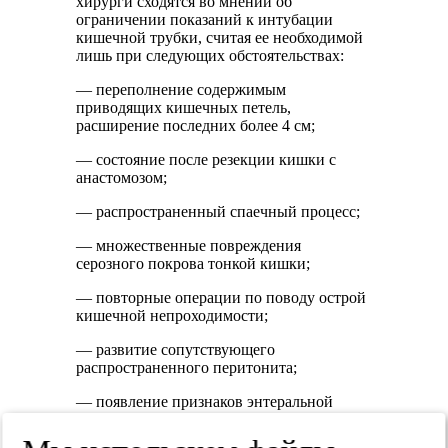
хирурги сходятся во мнении об
ограничении показаний к интубации
кишечной трубки, считая ее необходимой
лишь при следующих обстоятельствах:
— переполнение содержимым
приводящих кишечных петель,
расширение последних более 4 см;
— состояние после резекции кишки с
анастомозом;
— распространенный спаечный процесс;
— множественные повреждения
серозного покрова тонкой кишки;
— повторные операции по поводу острой
кишечной непроходимости;
— развитие сопутствующего
распространенного перитонита;
— появление признаков энтеральной
недостаточности [19—24].