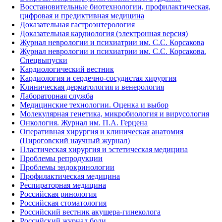
Восстановительные биотехнологии, профилактическая,
цифровая и предиктивная медицина
Доказательная гастроэнтерология
Доказательная кардиология (электронная версия)
Журнал неврологии и психиатрии им. С.С. Корсакова
Журнал неврологии и психиатрии им. С.С. Корсакова.
Спецвыпуски
Кардиологический вестник
Кардиология и сердечно-сосудистая хирургия
Клиническая дерматология и венерология
Лабораторная служба
Медицинские технологии. Оценка и выбор
Молекулярная генетика, микробиология и вирусология
Онкология. Журнал им. П.А. Герцена
Оперативная хирургия и клиническая анатомия
(Пироговский научный журнал)
Пластическая хирургия и эстетическая медицина
Проблемы репродукции
Проблемы эндокринологии
Профилактическая медицина
Респираторная медицина
Российская ринология
Российская стоматология
Российский вестник акушера-гинеколога
Российский журнал боли