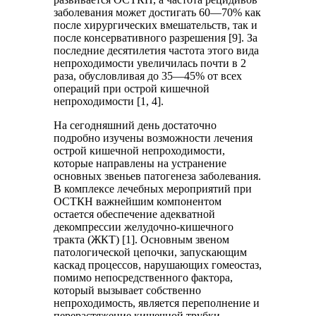
заболевания может достигать 60—70% как
после хирургических вмешательств, так и
после консервативного разрешения [9]. За
последние десятилетия частота этого вида
непроходимости увеличилась почти в 2
раза, обусловливая до 35—45% от всех
операций при острой кишечной
непроходимости [1, 4].
На сегодняшний день достаточно
подробно изучены возможности лечения
острой кишечной непроходимости,
которые направлены на устранение
основных звеньев патогенеза заболевания.
В комплексе лечебных мероприятий при
ОСТКН важнейшим компонентом
остается обеспечение адекватной
декомпрессии желудочно-кишечного
тракта (ЖКТ) [1]. Основным звеном
патологической цепочки, запускающим
каскад процессов, нарушающих гомеостаз,
помимо непосредственного фактора,
который вызывает собственно
непроходимость, является переполнение и
перерастяжение кишечной трубки