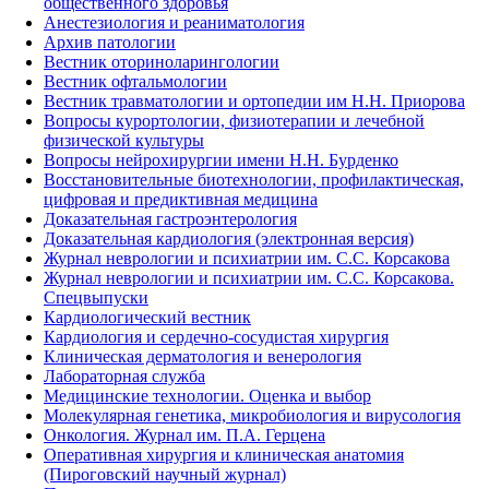
общественного здоровья
Анестезиология и реаниматология
Архив патологии
Вестник оториноларингологии
Вестник офтальмологии
Вестник травматологии и ортопедии им Н.Н. Приорова
Вопросы курортологии, физиотерапии и лечебной
физической культуры
Вопросы нейрохирургии имени Н.Н. Бурденко
Восстановительные биотехнологии, профилактическая,
цифровая и предиктивная медицина
Доказательная гастроэнтерология
Доказательная кардиология (электронная версия)
Журнал неврологии и психиатрии им. С.С. Корсакова
Журнал неврологии и психиатрии им. С.С. Корсакова.
Спецвыпуски
Кардиологический вестник
Кардиология и сердечно-сосудистая хирургия
Клиническая дерматология и венерология
Лабораторная служба
Медицинские технологии. Оценка и выбор
Молекулярная генетика, микробиология и вирусология
Онкология. Журнал им. П.А. Герцена
Оперативная хирургия и клиническая анатомия
(Пироговский научный журнал)