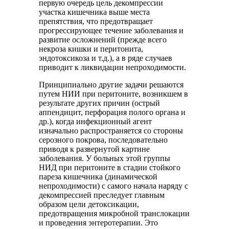
первую очередь цель декомпрессии
участка кишечника выше места
препятствия, что предотвращает
прогрессирующее течение заболевания и
развитие осложнений (прежде всего
некроза кишки и перитонита,
эндотоксикоза и т.д.), а в ряде случаев
приводит к ликвидации непроходимости.
Принципиально другие задачи решаются
путем НИИ при перитоните, возникшем в
результате других причин (острый
аппендицит, перфорация полого органа и
др.), когда инфекционный агент
изначально распространяется со стороны
серозного покрова, последовательно
приводя к развернутой картине
заболевания. У больных этой группы
НИД при перитоните в стадии стойкого
пареза кишечника (динамической
непроходимости) с самого начала наряду с
декомпрессией преследует главным
образом цели детоксикации,
предотвращения микробной транслокации
и проведения энтеротерапии. Это