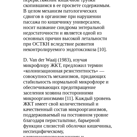
скопившимся в ее просвете содержимым.
В целом механизм патологических
сдвигов в организме при нарушении
пассажа по кишечнику универсален,
носит название синдрома энтеральной
недостаточности и является одной из
основных причин высокой летальности
при ОСТКН вследствие развития
неконтролируемого эндотоксикоза [10].
D. Van der Waaij (1983), изучая
микрофлору ЖКТ, предложил термин
«колонизационная резистентность» —
совокупность механизмов, придающих
стабильность нормальной микрофлоре и
обеспечивающих предотвращение
заселения хозяина посторонними
микроорганизмами [11]. Каждый уровень
ЖКТ имеет свой количественный и
качественный состав микроорганизмов,
поддерживаемый на постоянном уровне
благодаря перистальтике, барьерной
функции слизистой оболочки кишечника,
неспецифическому,
клеточноопосредованному и