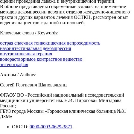
оценки проведения лаважа и внутрикишечной терапии.
В обзоре представлены современные взгляды на применение
методов декомпрессии верхних отделов желудочно-кишечного
тракта и других вариантов лечения ОСТКН, рассмотрен опыт
ведения пациентов с данной патологией.
Ключевые слова / Keywords:
острая спаечная тонкокишечная непроходимость
назоинтестинальная декомпрессия
внутрикишечная терапия
водорастворимое контрастное вещество
энтерография
Авторы / Authors:
Сергей Гергиевич Шаповальянц
ФГАОУ ВО «Российский национальный исследовательский
медицинский университет им. Н.И. Пирогова» Минздрава
России;
ГБУЗ города Москвы «Городская клиническая больница №31
ДЗМ»
ORCID:
0000-0003-0629-3871