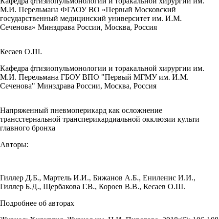
Кафедра фтизиопульмонологии и торакальной хирургии им.
М.И. Перельмана ФГАОУ ВО «Первый Московский
государственный медицинский университет им. И.М.
Сеченова» Минздрава России, Москва, Россия
Кесаев О.Ш.
Кафедра фтизиопульмонологии и торакальной хирургии им.
М.И. Перельмана ГБОУ ВПО "Первый МГМУ им. И.М.
Сеченова" Минздрава России, Москва, Россия
Напряженный пневмоперикард как осложнение
трансстернальной трансперикардиальной окклюзии культи
главного бронха
Авторы:
Гиллер Д.Б.
,
Мартель И.И.
,
Бижанов А.Б.
,
Ениленис И.И.
,
Гиллер Б.Д.
,
Щербакова Г.В.
,
Короев В.В.
,
Кесаев О.Ш.
Подробнее об авторах