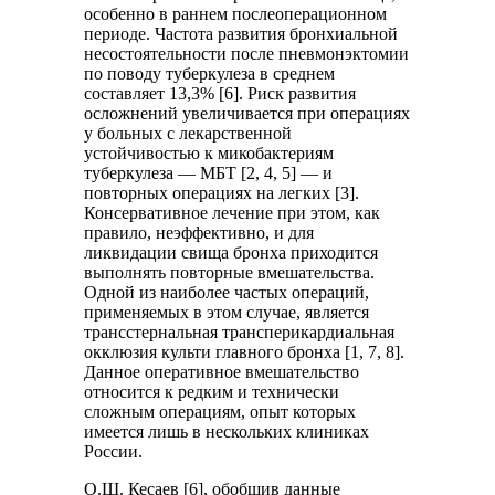
особенно в раннем послеоперационном
периоде. Частота развития бронхиальной
несостоятельности после пневмонэктомии
по поводу туберкулеза в среднем
составляет 13,3% [6]. Риск развития
осложнений увеличивается при операциях
у больных с лекарственной
устойчивостью к микобактериям
туберкулеза ― МБТ [2, 4, 5] ― и
повторных операциях на легких [3].
Консервативное лечение при этом, как
правило, неэффективно, и для
ликвидации свища бронха приходится
выполнять повторные вмешательства.
Одной из наиболее частых операций,
применяемых в этом случае, является
трансстернальная трансперикардиальная
окклюзия культи главного бронха [1, 7, 8].
Данное оперативное вмешательство
относится к редким и технически
сложным операциям, опыт которых
имеется лишь в нескольких клиниках
России.
О.Ш. Кесаев [6], обобщив данные