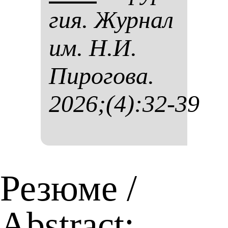
гия. Жур­нал
им. Н.И.
Пи­ро­го­ва.
2026;(4):32-39
Резюме /
Abstract: