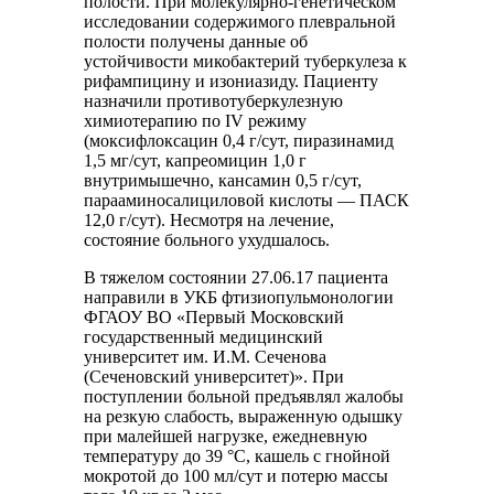
полости. При молекулярно-генетическом
исследовании содержимого плевральной
полости получены данные об
устойчивости микобактерий туберкулеза к
рифампицину и изониазиду. Пациенту
назначили противотуберкулезную
химиотерапию по IV режиму
(моксифлоксацин 0,4 г/сут, пиразинамид
1,5 мг/сут, капреомицин 1,0 г
внутримышечно, кансамин 0,5 г/сут,
парааминосалициловой кислоты ― ПАСК
12,0 г/сут). Несмотря на лечение,
состояние больного ухудшалось.
В тяжелом состоянии 27.06.17 пациента
направили в УКБ фтизиопульмонологии
ФГАОУ ВО «Первый Московский
государственный медицинский
университет им. И.М. Сеченова
(Сеченовский университет)». При
поступлении больной предъявлял жалобы
на резкую слабость, выраженную одышку
при малейшей нагрузке, ежедневную
температуру до 39 °C, кашель с гнойной
мокротой до 100 мл/сут и потерю массы