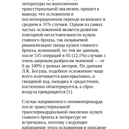
литературы по выполнению
трансстернальной окклюзии, пришел к
выводу, что осложнения в
послеоперационном периоде возникают в
среднем в 31% случаев. Одним из самых
частых осложнений является развитие
повторной несостоятельности культи
главного бронха, так называемой
реканализации свища культи главного
бронха, возникшей, по тем же данным,
после 535 операций в 65 (12,1%) случаях с
очень широким разбросом значений ― от
0 до 100% у разных авторов. По данным
Л.К. Богуша, подобное осложнение чаще
всего излечивается консервативно, и
свищевой ход, находясь в средостении,
постепенно облитерируется, а сброс
воздуха прекращается [1].
Случаи напряженного пневмоперикарда
после трансстернальной
трансперикардиальной окклюзии культи
главного бронха в литературе не
встречались, поэтому следующее
наблюдение этого осложнения и описание