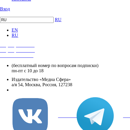
Вход
RU
EN
RU
+7 (495) 482-4118
+7 (495) 482-4329
+8 800 250-18-12
(бесплатный номер по вопросам подписки)
пн-пт с 10 до 18
Издательство «Медиа Сфера»
а/я 54, Москва, Россия, 127238
info@mediasphera.ru
вКонтакте
Tel