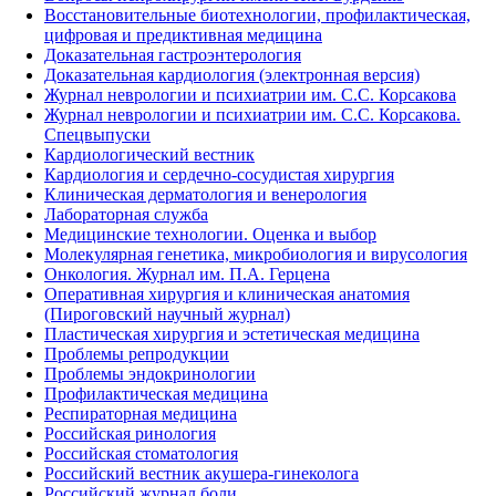
Восстановительные биотехнологии, профилактическая,
цифровая и предиктивная медицина
Доказательная гастроэнтерология
Доказательная кардиология (электронная версия)
Журнал неврологии и психиатрии им. С.С. Корсакова
Журнал неврологии и психиатрии им. С.С. Корсакова.
Спецвыпуски
Кардиологический вестник
Кардиология и сердечно-сосудистая хирургия
Клиническая дерматология и венерология
Лабораторная служба
Медицинские технологии. Оценка и выбор
Молекулярная генетика, микробиология и вирусология
Онкология. Журнал им. П.А. Герцена
Оперативная хирургия и клиническая анатомия
(Пироговский научный журнал)
Пластическая хирургия и эстетическая медицина
Проблемы репродукции
Проблемы эндокринологии
Профилактическая медицина
Респираторная медицина
Российская ринология
Российская стоматология
Российский вестник акушера-гинеколога
Российский журнал боли