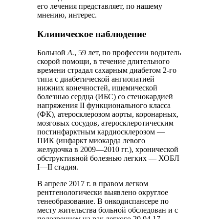
его лечения представляет, по нашему
мнению, интерес.
Клиническое наблюдение
Больной
А.
, 59 лет, по профессии водитель
скорой помощи, в течение длительного
времени страдал сахарным диабетом 2-го
типа с диабетической ангиопатией
нижних конечностей, ишемической
болезнью сердца (ИБС) со стенокардией
напряжения II функционального класса
(ФК), атеросклерозом аорты, коронарных,
мозговых сосудов, атеросклеротическим
постинфарктным кардиосклерозом ―
ПИК (инфаркт миокарда левого
желудочка в 2009―2010 гг.), хронической
обструктивной болезнью легких ― ХОБЛ
I―II стадия.
В апреле 2017 г. в правом легком
рентгенологически выявлено округлое
тенеобразование. В онкодиспансере по
месту жительства больной обследован и с
подозрением на рак легкого 20.04.17