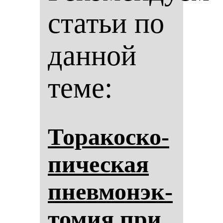
статьи по
данной
теме:
То­ра­кос­ко­
пи­чес­кая
пнев­мо­нэк­
то­мия при