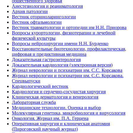
общественного здоровья
Анестезиология и реаниматология
Архив патологии
Вестник оториноларингологии
Вестник офтальмологии
Вестник травматологии и ортопедии им Н.Н. Приорова
Вопросы курортологии, физиотерапии и лечебной
физической культуры
Вопросы нейрохирургии имени Н.Н. Бурденко
Восстановительные биотехнологии, профилактическая,
цифровая и предиктивная медицина
Доказательная гастроэнтерология
Доказательная кардиология (электронная версия)
Журнал неврологии и психиатрии им. С.С. Корсакова
Журнал неврологии и психиатрии им. С.С. Корсакова.
Спецвыпуски
Кардиологический вестник
Кардиология и сердечно-сосудистая хирургия
Клиническая дерматология и венерология
Лабораторная служба
Медицинские технологии. Оценка и выбор
Молекулярная генетика, микробиология и вирусология
Онкология. Журнал им. П.А. Герцена
Оперативная хирургия и клиническая анатомия
(Пироговский научный журнал)