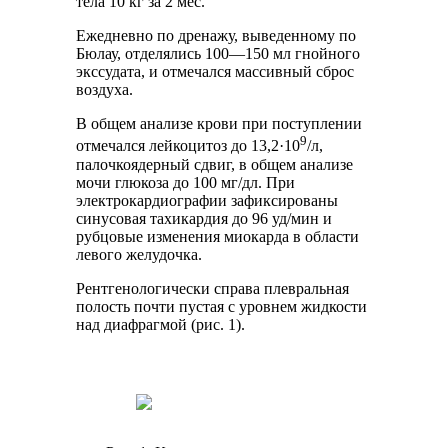
тела 10 кг за 2 мес.
Ежедневно по дренажу, выведенному по
Бюлау, отделялись 100―150 мл гнойного
экссудата, и отмечался массивный сброс
воздуха.
В общем анализе крови при поступлении
9
отмечался лейкоцитоз до 13,2·10
/л,
палочкоядерный сдвиг, в общем анализе
мочи глюкоза до 100 мг/дл. При
электрокардиографии зафиксированы
синусовая тахикардия до 96 уд/мин и
рубцовые изменения миокарда в области
левого желудочка.
Рентгенологически справа плевральная
полость почти пустая с уровнем жидкости
над диафрагмой (рис. 1).