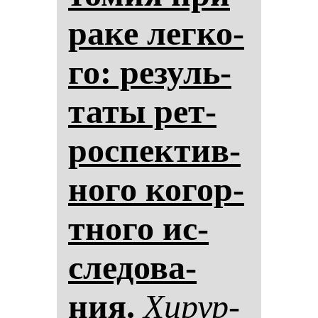
ра­ке лег­ко­
го: ре­зуль­
та­ты рет­
рос­пек­тив­
но­го ко­гор­
тно­го ис­
сле­до­ва­
ния.
Хи­рур­