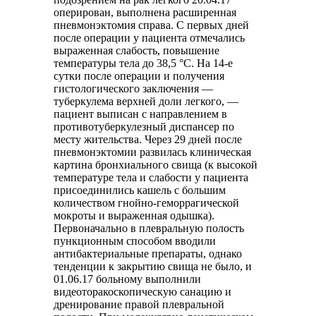
оперирован, выполнена расширенная
пневмонэктомия справа. С первых дней
после операции у пациента отмечались
выраженная слабость, повышение
температуры тела до 38,5 °С. На 14-е
сутки после операции и получения
гистологического заключения ―
туберкулема верхней доли легкого, ―
пациент выписан с направлением в
противотуберкулезный диспансер по
месту жительства. Через 29 дней после
пневмонэктомии развилась клиническая
картина бронхиального свища (к высокой
температуре тела и слабости у пациента
присоединились кашель с большим
количеством гнойно-геморрагической
мокроты и выраженная одышка).
Первоначально в плевральную полость
пункционным способом вводили
антибактериальные препараты, однако
тенденции к закрытию свища не было, и
01.06.17 больному выполнили
видеоторакоскопическую санацию и
дренирование правой плевральной