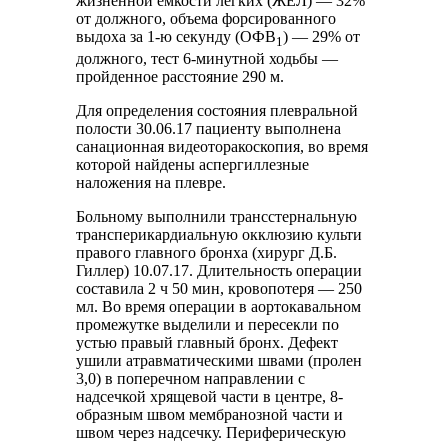
жизненной емкости легких (ЖЕЛ) ― 32%
от должного, объема форсированного
выдоха за 1-ю секунду (ОФВ
) ― 29% от
1
должного, тест 6-минутной ходьбы ―
пройденное расстояние 290 м.
Для определения состояния плевральной
полости 30.06.17 пациенту выполнена
санационная видеоторакоскопия, во время
которой найдены аспергиллезные
наложения на плевре.
Больному выполнили трансстернальную
трансперикардиальную окклюзию культи
правого главного бронха (хирург Д.Б.
Гиллер) 10.07.17. Длительность операции
составила 2 ч 50 мин, кровопотеря ― 250
мл. Во время операции в аортокавальном
промежутке выделили и пересекли по
устью правый главный бронх. Дефект
ушили атравматическими швами (пролен
3,0) в поперечном направлении с
надсечкой хрящевой части в центре, 8-
образным швом мембранозной части и
швом через надсечку. Периферическую