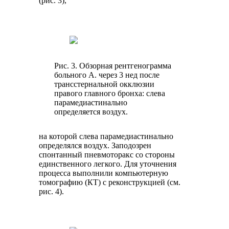
(рис. 3),
Рис. 3. Обзорная рентгенограмма
больного А. через 3 нед после
трансстернальной окклюзии
правого главного бронха: слева
парамедиастинально
определяется воздух.
на которой слева парамедиастинально
определялся воздух. Заподозрен
спонтанный пневмоторакс со стороны
единственного легкого. Для уточнения
процесса выполнили компьютерную
томографию (КТ) с реконструкцией (см.
рис. 4).