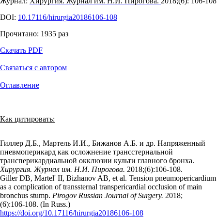
Журнал:
Хирургия. Журнал им. Н.И. Пирогова.
2018;(6): 106‑108
DOI:
10.17116/hirurgia20186106-108
Прочитано:
1935
раз
Скачать PDF
Связаться с автором
Оглавление
Как цитировать:
Гиллер Д.Б., Мартель И.И., Бижанов А.Б. и др. Напряженный
пневмоперикард как осложнение трансстернальной
трансперикардиальной окклюзии культи главного бронха.
Хирургия. Журнал им. Н.И. Пирогова.
2018;(6):106‑108.
Giller DB, Martel' II, Bizhanov AB, et al. Tension pneumopericardium
as a complication of transsternal transpericardial occlusion of main
bronchus stump.
Pirogov Russian Journal of Surgery.
2018;
(6):106‑108. (In Russ.)
https://doi.org/10.17116/hirurgia20186106-108