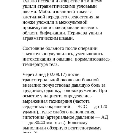
культю иссекли и отверстие в эмпиему
ушили атравматическими узловыми
швами. Мобилизованный тимус с
клетчаткой переднего средостения на
ножке уложили в межкультевой
промежуток и фиксировали швами к
области бифуркации. Перикард ушили
атравматическим швами.
Состояние больного после операции
значительно улучшилось, уменьшились
интоксикация и одышка, нормализовалась
температура тела.
Через 3 нед (02.08.17) после
трансстернальной окклюзии больной
внезапно почувствовал давящую боль за
грудиной, одышку, головокружение. При
осмотре у пациента определялись
выраженная тахикардия (частота
сердечных сокращений ― ЧСС ― до 120
уд/мин), пульс слабого наполнения,
гипотония (артериальное давление ― АД
― до 80/40 мм рт.ст.). Больному
выполнили обзорную рентгенограмму