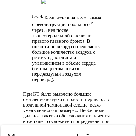
Рис. 4.
Компьютерная томограмма
А.
с реконструкцией больного
через 3 нед после
трансстернальной окклюзии
правого главного бронха. В
полости перикарда определяется
большое количество воздуха с
резким сдавлением и
уменьшением в объеме сердца
(синим цветом показан
перераздутый воздухом
перикард).
При КТ было выявлено большое
скопление воздуха в полости перикарда с
воздушной тампонадой сердца, резко
уменьшенного в размерах. Необычный
диагноз, тактика обследования и лечения
возникшего осложнения определены при
использовании видеоконференции с
отсутствующим в это время в России