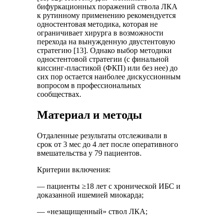
бифуркационных поражений ствола ЛКА
к рутинному применению рекомендуется
одностентовая методика, которая не
ограничивает хирурга в возможности
перехода на вынужденную двустентовую
стратегию [13]. Однако выбор методики
одностентовой стратегии (с финальной
киссинг-пластикой (ФКП) или без нее) до
сих пор остается наиболее дискуссионным
вопросом в профессиональных
сообществах.
Материал и методы
Отдаленные результаты отслеживали в
срок от 3 мес до 4 лет после оперативного
вмешательства у 79 пациентов.
Критерии включения:
— пациенты ≥18 лет с хронической ИБС и
доказанной ишемией миокарда;
— «незащищенный» ствол ЛКА;