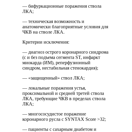
— бифуркационные поражения ствола
ЛКА;
— техническая возможность и
анатомически благоприятные условия для
ЧКВ на стволе ЛКА.
Критерии исключения:
— диагноз острого коронарного синдрома
(с и без подъема сегмента ST, инфаркт
миокарда (ИМ), реперфузионный
синдром, нестабильная стенокардия);
— «защищенный» ствол ЛКА;
— локальные поражения устья,
проксимальной и средней третей ствола
ЛКА, требующие ЧКВ в пределах ствола
ЛКА;
— многососудистое поражение
коронарного русла с SYNTAX Score >32;
— пациенты с сахарным диабетом и