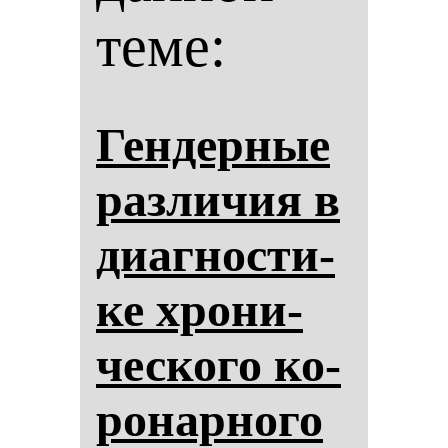
теме:
Ген­дер­ные
раз­ли­чия в
ди­аг­нос­ти­
ке хро­ни­
чес­ко­го ко­
ро­нар­но­го