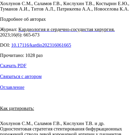
Хохлунов С.М.
,
Саламов Г.В.
,
Кислухин Т.В.
,
Костырин Е.Ю.
,
Туманов А.И.
,
Титов А.Л.
,
Патрикеева А.А.
,
Новоселова К.А.
Подробнее об авторах
Журнал:
Кардиология и сердечно-сосудистая хирургия.
2023;16(6): 665‑673
DOI:
10.17116/kardio202316061665
Прочитано:
1028
раз
Скачать PDF
Связаться с автором
Оглавление
Как цитировать:
Хохлунов С.М., Саламов Г.В., Кислухин Т.В. и др.
Одностентовая стратегия стентирования бифуркационных
поражений ствола левой коронарной артерии у пациентов