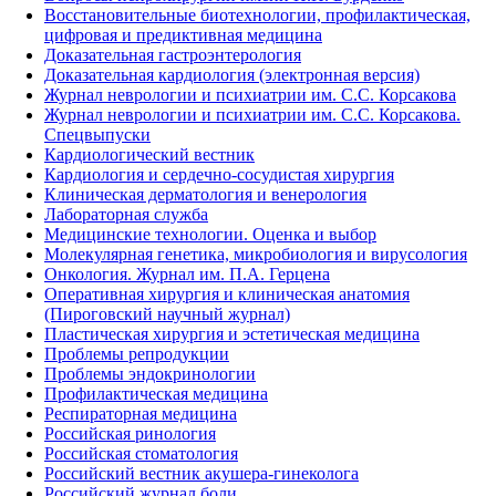
Восстановительные биотехнологии, профилактическая,
цифровая и предиктивная медицина
Доказательная гастроэнтерология
Доказательная кардиология (электронная версия)
Журнал неврологии и психиатрии им. С.С. Корсакова
Журнал неврологии и психиатрии им. С.С. Корсакова.
Спецвыпуски
Кардиологический вестник
Кардиология и сердечно-сосудистая хирургия
Клиническая дерматология и венерология
Лабораторная служба
Медицинские технологии. Оценка и выбор
Молекулярная генетика, микробиология и вирусология
Онкология. Журнал им. П.А. Герцена
Оперативная хирургия и клиническая анатомия
(Пироговский научный журнал)
Пластическая хирургия и эстетическая медицина
Проблемы репродукции
Проблемы эндокринологии
Профилактическая медицина
Респираторная медицина
Российская ринология
Российская стоматология
Российский вестник акушера-гинеколога
Российский журнал боли