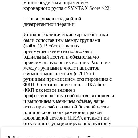
многососудистым поражением
коронарного русла с SYNTAX Score >22;
— невозможность двойной
дезагрегантной терапии.
Исходные клинические характеристики
были сопоставимы между группами
(табл. 1)
. В обеих группах
преимущественно использовали
радиальный доступ и обязательную
проксимальную оптимизацию. Различие
между группами в числе пациентов
связано с многолетним (с 2015 г.)
рутинным применением стентирования с
ФКП. Стентирование ствола ЛКА без
ФКП как новое веяние в
профессиональном сообществе выполняли
и выполняем в меньшем объеме, чаще
всего при слабо развитой боковой ветви
или при хорошо выраженной правой
коронарной артерии (ПКА), а также при
отсутствии функционирующих шунтов у
пациентов после АКШ или с
противопоказанием к АКШ.