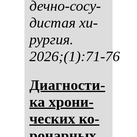
деч­но-со­су­
дис­тая хи­
рур­гия.
2026;(1):71-76
Диаг­нос­ти­
ка хро­ни­
чес­ких ко­
ро­нар­ных