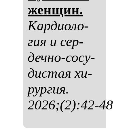
жен­щин.
Кар­ди­оло­
гия и сер­
деч­но-со­су­
дис­тая хи­
рур­гия.
2026;(2):42-48