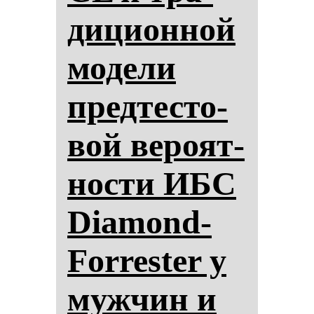
ди­ци­он­ной
мо­де­ли
пред­тес­то­
вой ве­ро­ят­
нос­ти ИБС
Diamond-
Forrester у
муж­чин и