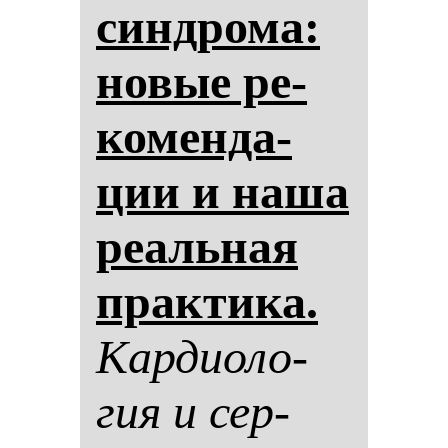
син­дро­ма:
но­вые ре­
ко­мен­да­
ции и на­ша
ре­аль­ная
прак­ти­ка.
Кар­ди­оло­
гия и сер­