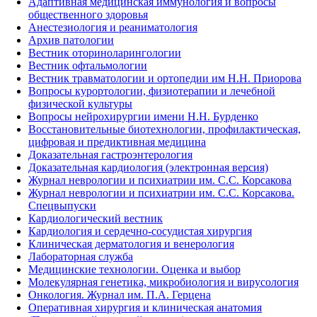
Адаптивная медицинская иммунология и вопросы
общественного здоровья
Анестезиология и реаниматология
Архив патологии
Вестник оториноларингологии
Вестник офтальмологии
Вестник травматологии и ортопедии им Н.Н. Приорова
Вопросы курортологии, физиотерапии и лечебной
физической культуры
Вопросы нейрохирургии имени Н.Н. Бурденко
Восстановительные биотехнологии, профилактическая,
цифровая и предиктивная медицина
Доказательная гастроэнтерология
Доказательная кардиология (электронная версия)
Журнал неврологии и психиатрии им. С.С. Корсакова
Журнал неврологии и психиатрии им. С.С. Корсакова.
Спецвыпуски
Кардиологический вестник
Кардиология и сердечно-сосудистая хирургия
Клиническая дерматология и венерология
Лабораторная служба
Медицинские технологии. Оценка и выбор
Молекулярная генетика, микробиология и вирусология
Онкология. Журнал им. П.А. Герцена
Оперативная хирургия и клиническая анатомия