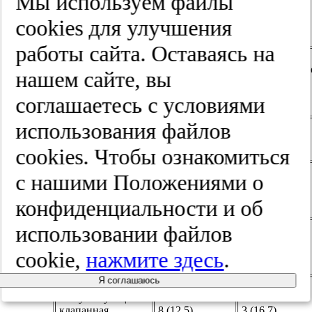
Мы используем файлы
Таблица 1.
Клинико-анатомические
cооkies для улучшения
характеристики пациентов
работы сайта. Оставаясь на
Стентировани
нашем сайте, вы
Стентирование
Параметр
без ФКП
с ФКП (
n
=64)
(
n
=18)
соглашаетесь с условиями
использования файлов
Возраст, годы
58 [55,3; 60,1]
65 [60,1; 68,9]
cооkies. Чтобы ознакомиться
с нашими Положениями о
Гипертоническая
56 (87,5)
16 (88,9)
болезнь,
n
(%)
конфиденциальности и об
использовании файлов
ИМ в анамнезе,
n
39 (60,9)
4 (22,2)
(%)
cookie,
нажмите здесь
.
Я соглашаюсь
Сопутствующая
клапанная
8 (12,5)
3 (16,7)