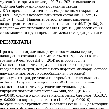
мужчин), которым в период с 2017 по 2021 г. выполнено
ЧКВ при бифуркационном поражении ствола
ЛКА с применением стентов с лекарственным покрытием
(100%). Медиана возраста пациентов составила 60 лет (95%
ДИ 57,1—61,3). Пациенты ретроспективно разделены
на две группы: 1-я группа — стентирование с ФКП (
n
=64), 2-
я группа — стентирование без ФКП (
n
=18). Для обеспечения
сопоставимости групп применяли метод псевдорандомизации.
РЕЗУЛЬТАТЫ
При изучении отдаленных результатов медиана периода
наблюдения составила 21,5 мес (95% ДИ 19,7—27,1) в первой
группе и 9 мес (95% ДИ 8—20,4) во второй группе.
Статистически значимых различий в отношении риска
кардиальной смерти, нефатального инфаркта миокарда, острого
нарушения мозгового кровообращения, повторной
реваскуляризации, рестеноза или тромбоза стента выявлено
не было. В группе стентирования с ФКП зафиксировано
статистически значимое увеличение медианы времени
хирургического вмешательства (44 мин, 95% ДИ 43,6—55,5,
p
=0,048), среднего количества используемых баллонов (3,5±0,7,
p
=0,00001) и коронарных стентов (1,4±0,7,
p
=0,00019)
по сравнению с группой стентирования без ФКП. Две методики
показали эффективность и безопасность в лечении пациентов