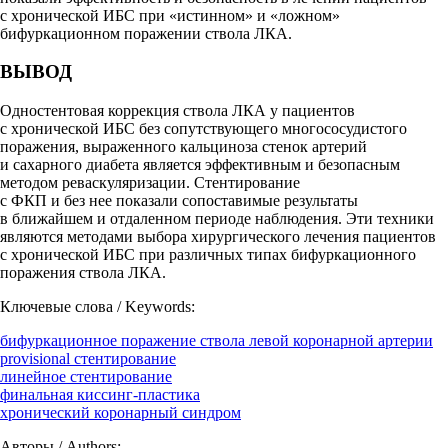
с хронической ИБС при «истинном» и «ложном»
бифуркационном поражении ствола ЛКА.
ВЫВОД
Одностентовая коррекция ствола ЛКА у пациентов
с хронической ИБС без сопутствующего многососудистого
поражения, выраженного кальциноза стенок артерий
и сахарного диабета является эффективным и безопасным
методом реваскуляризации. Стентирование
с ФКП и без нее показали сопоставимые результаты
в ближайшем и отдаленном периоде наблюдения. Эти техники
являются методами выбора хирургического лечения пациентов
с хронической ИБС при различных типах бифуркационного
поражения ствола ЛКА.
Ключевые слова / Keywords:
бифуркационное поражение ствола левой коронарной артерии
provisional стентирование
линейное стентирование
финальная киссинг-пластика
хронический коронарный синдром
Авторы / Authors: