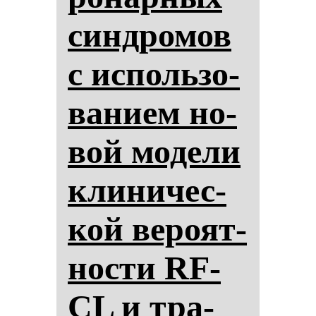
син­дро­мов
с ис­поль­зо­
ва­ни­ем но­
вой мо­де­ли
кли­ни­чес­
кой ве­ро­ят­
нос­ти RF-
CL и тра­