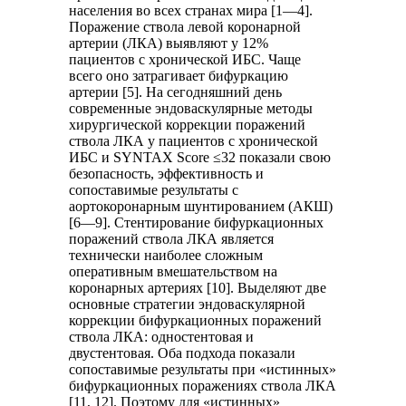
населения во всех странах мира [1—4].
Поражение ствола левой коронарной
артерии (ЛКА) выявляют у 12%
пациентов с хронической ИБС. Чаще
всего оно затрагивает бифуркацию
артерии [5]. На сегодняшний день
современные эндоваскулярные методы
хирургической коррекции поражений
ствола ЛКА у пациентов с хронической
ИБС и SYNTAX Score ≤32 показали свою
безопасность, эффективность и
сопоставимые результаты с
аортокоронарным шунтированием (АКШ)
[6—9]. Стентирование бифуркационных
поражений ствола ЛКА является
технически наиболее сложным
оперативным вмешательством на
коронарных артериях [10]. Выделяют две
основные стратегии эндоваскулярной
коррекции бифуркационных поражений
ствола ЛКА: одностентовая и
двустентовая. Оба подхода показали
сопоставимые результаты при «истинных»
бифуркационных поражениях ствола ЛКА
[11, 12]. Поэтому для «истинных»