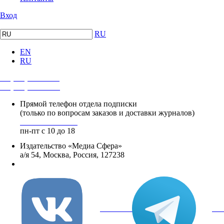
Вход
RU
EN
RU
+7 (495) 482-4118
+7 (495) 482-4329
Прямой телефон отдела подписки
(только по вопросам заказов и доставки журналов)
+8 800 250-18-12
пн-пт с 10 до 18
Издательство «Медиа Сфера»
а/я 54, Москва, Россия, 127238
info@mediasphera.ru
вКонтакте
Tel