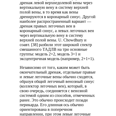
дренаж левой верхнедолевой вены через
вертикальную вену в систему верхней
полой вены, в то время как вены
дренируются в коронарный синус. Другой
наиболее распространенный вариант —
дренаж правых легочных вен в
коронарный синус, а левых легочных вен
через вертикальную вену в систему
верхней полой вены. U. Chowdhury и
соавт. [38] разбили этот широкий спектр
смешанного ТАДЛВ на три основные
группы: модель 2+2, модель 3+1 и
эксцентричная модель (например, 2+1+1).
Независимо от того, каким может быть
окончательный дренаж, отдельные правые
и левые легочные вены обычно сходятся,
образуя общий легочный венозный синус
(коллектор легочных вен), который, в
свою очередь, соединяется с венозной
системой одним из способов, отмеченных
ранее. Это обычно происходит позади
перикарда. Его длинная ось обычно
ориентирована в поперечном
направлении, при этом левые легочные