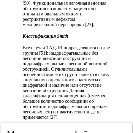
[50]. Функциональная легочная венозная
обструкция возникает у пациентов с
открытым овальным окном и
рестриктивным дефектом
межпредсердной перегородки [23].
Классификация Smith
Все случаи ТАДЛВ подразделяются на две
группы [51]: наддиафрагмальные без
легочной венозной обструкции и
поддиафрагмальные с легочной венозной
обструкцией. Отличительными
особенностями этих групп являются связь
аномального дренажного анастомоза с
диафрагмой и наличие или отсутствие
венозной обструкции. Данная
классификация неполноценная (имеется
большое количество сообщений об
обструкции наддиафрагмального дренажа
легочных вен) и практически нигде не
применяется [27].
Классификация Herlong