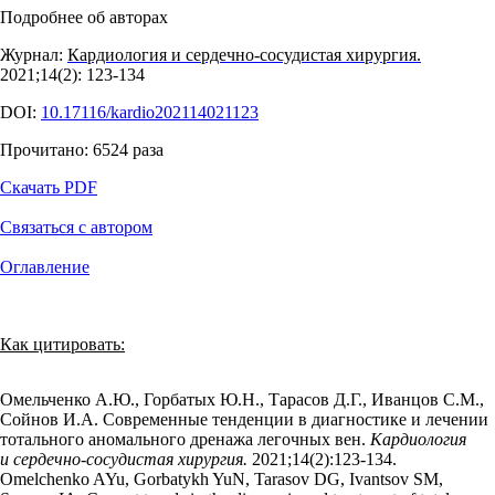
Подробнее об авторах
Журнал:
Кардиология и сердечно-сосудистая хирургия.
2021;14(2): 123‑134
DOI:
10.17116/kardio202114021123
Прочитано:
6524
раза
Скачать PDF
Связаться с автором
Оглавление
Как цитировать:
Омельченко А.Ю., Горбатых Ю.Н., Тарасов Д.Г., Иванцов С.М.,
Сойнов И.А. Современные тенденции в диагностике и лечении
тотального аномального дренажа легочных вен.
Кардиология
и сердечно-сосудистая хирургия.
2021;14(2):123‑134.
Omelchenko AYu, Gorbatykh YuN, Tarasov DG, Ivantsov SM,