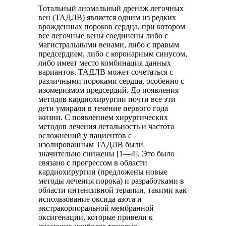
Тотальный аномальный дренаж легочных
вен (ТАДЛВ) является одним из редких
врожденных пороков сердца, при котором
все легочные вены соединены либо с
магистральными венами, либо с правым
предсердием, либо с коронарным синусом,
либо имеет место комбинация данных
вариантов. ТАДЛВ может сочетаться с
различными пороками сердца, особенно с
изомеризмом предсердий. До появления
методов кардиохирургии почти все эти
дети умирали в течение первого года
жизни. С появлением хирургических
методов лечения летальность и частота
осложнений у пациентов с
изолированным ТАДЛВ были
значительно снижены [1—4]. Это было
связано с прогрессом в области
кардиохирургии (предложены новые
методы лечения порока) и разработками в
области интенсивной терапии, такими как
использование оксида азота и
экстракорпоральной мембранной
оксигенации, которые привели к