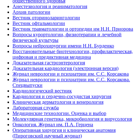
общественного здоровья
Анестезиология и реаниматология
Архив патологии
Вестник оториноларингологии
Вестник офтальмологии
Вестник травматологии и ортопедии им Н.Н. Приорова
Вопросы курортологии, физиотерапии и лечебной
физической культуры
Вопросы нейрохирургии имени Н.Н. Бурденко
Восстановительные биотехнологии, профилактическая,
цифровая и предиктивная медицина
Доказательная гастроэнтерология
Доказательная кардиология (электронная версия)
Журнал неврологии и психиатрии им. С.С. Корсакова
Журнал неврологии и психиатрии им. С.С. Корсакова.
Спецвыпуски
Кардиологический вестник
Кардиология и сердечно-сосудистая хирургия
Клиническая дерматология и венерология
Лабораторная служба
Медицинские технологии. Оценка и выбор
Молекулярная генетика, микробиология и вирусология
Онкология. Журнал им. П.А. Герцена
Оперативная хирургия и клиническая анатомия
(Пироговский научный журнал)