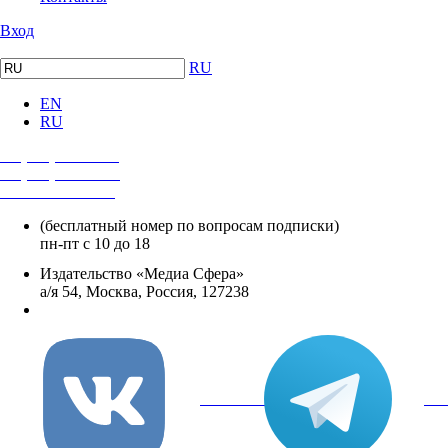
Вход
RU
EN
RU
+7 (495) 482-4118
+7 (495) 482-4329
+8 800 250-18-12
(бесплатный номер по вопросам подписки)
пн-пт с 10 до 18
Издательство «Медиа Сфера»
а/я 54, Москва, Россия, 127238
info@mediasphera.ru
вКонтакте
Tel