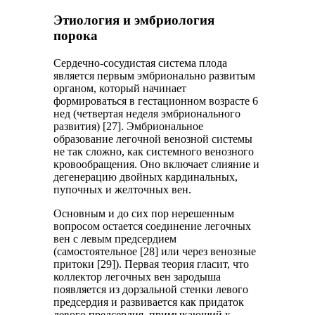
Этиология и эмбриология
порока
Сердечно-сосудистая система плода
является первым эмбрионально развитым
органом, который начинает
формироваться в гестационном возрасте 6
нед (четвертая неделя эмбрионального
развития) [27]. Эмбриональное
образование легочной венозной системы
не так сложно, как системного венозного
кровообращения. Оно включает слияние и
дегенерацию двойных кардинальных,
пупочных и желточных вен.
Основным и до сих пор нерешенным
вопросом остается соединение легочных
вен с левым предсердием
(самостоятельное [28] или через венозные
притоки [29]). Первая теория гласит, что
коллектор легочных вен зародыша
появляется из дорзальной стенки левого
предсердия и развивается как придаток
левого предсердия, примыкающий к