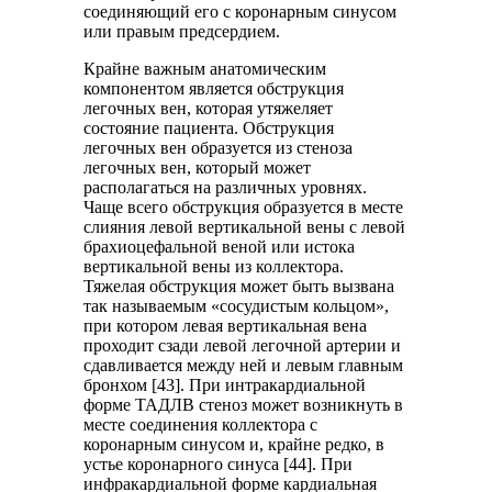
соединяющий его с коронарным синусом
или правым предсердием.
Крайне важным анатомическим
компонентом является обструкция
легочных вен, которая утяжеляет
состояние пациента. Обструкция
легочных вен образуется из стеноза
легочных вен, который может
располагаться на различных уровнях.
Чаще всего обструкция образуется в месте
слияния левой вертикальной вены с левой
брахиоцефальной веной или истока
вертикальной вены из коллектора.
Тяжелая обструкция может быть вызвана
так называемым «сосудистым кольцом»,
при котором левая вертикальная вена
проходит сзади левой легочной артерии и
сдавливается между ней и левым главным
бронхом [43]. При интракардиальной
форме ТАДЛВ стеноз может возникнуть в
месте соединения коллектора с
коронарным синусом и, крайне редко, в
устье коронарного синуса [44]. При
инфракардиальной форме кардиальная