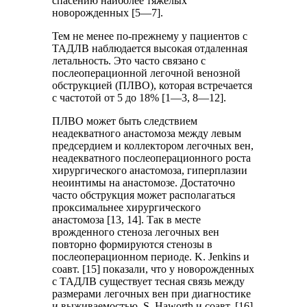
спасению наиболее тяжелых
новорожденных [5—7].
Тем не менее по-прежнему у пациентов с
ТАДЛВ наблюдается высокая отдаленная
летальность. Это часто связано с
послеоперационной легочной венозной
обструкцией (ПЛВО), которая встречается
с частотой от 5 до 18% [1—3, 8—12].
ПЛВО может быть следствием
неадекватного анастомоза между левым
предсердием и коллектором легочных вен,
неадекватного послеоперационного роста
хирургического анастомоза, гиперплазии
неоинтимы на анастомозе. Достаточно
часто обструкция может располагаться
проксимальнее хирургического
анастомоза [13, 14]. Так в месте
врожденного стеноза легочных вен
повторно формируются стенозы в
послеоперационном периоде. K. Jenkins и
соавт. [15] показали, что у новорожденных
с ТАДЛВ существует тесная связь между
размерами легочных вен при диагностике
и выживаемостью. S. Haworth и соавт. [16]