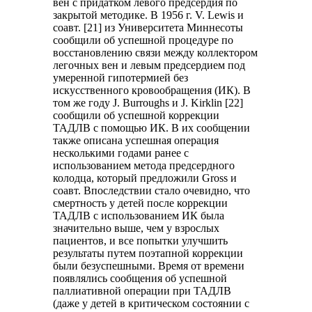
вен с придатком левого предсердия по
закрытой методике. В 1956 г. V. Lewis и
соавт. [21] из Университета Миннесоты
сообщили об успешной процедуре по
восстановлению связи между коллектором
легочных вен и левым предсердием под
умеренной гипотермией без
искусственного кровообращения (ИК). В
том же году J. Burroughs и J. Kirklin [22]
сообщили об успешной коррекции
ТАДЛВ с помощью ИК. В их сообщении
также описана успешная операция
несколькими годами ранее с
использованием метода предсердного
колодца, который предложили Gross и
соавт. Впоследствии стало очевидно, что
смертность у детей после коррекции
ТАДЛВ с использованием ИК была
значительно выше, чем у взрослых
пациентов, и все попытки улучшить
результаты путем поэтапной коррекции
были безуспешными. Время от времени
появлялись сообщения об успешной
паллиативной операции при ТАДЛВ
(даже у детей в критическом состоянии с