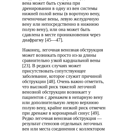
вена может быть сужена при
дренировании в одну из вен системы
нижней полой вены (в воротную вену,
печеночные вены, левую желудочную
вену или непосредственно в нижнюю
полую вену), или она может быть
сдавлена в месте проникновения через
диафрагму [45—47].
Наконец, легочная венозная обструкция
может возникать просто из-за длины
сравнительно узкой кардиальной вены
[23]. В редких случаях может
присутствовать сопутствующее
заболевание, которое служит причиной
обструкции [48]. Очень важно отметить,
что высокий риск тяжелой легочной
венозной обструкции возникает у
пациентов с дренажем в непарную вену
или дополнительную левую верхнюю
полую вену, крайне низкий риск отмечен
при дренаже в коронарный синус [49].
Редко легочная венозная обструкция —
результат стенозов отдельных легочных
вен или места соединения с коллектором