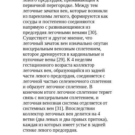
первичной перегородке. Между тем
легочные зачатки вен, которые возникли
из паренхимы легкого, формируются как
сосуды и постепенно соединяются
напрямую с развивающимися из
предсердия легочными венами [30].
Существует и другое мнение, что
легочный зачаток вен изначально опутан
висцеральным венозным сплетением,
которое дренируется в кардинальные и
пупочные вены [29]. К 4 неделям
гестационного возраста коллектор
легочных вен, образующийся из задней
части левого предсердия, соединяется с
легочной частью селезеночного сплетения
и образует легочное сплетение. В
конечном итоге легочное сплетение теряет
связь с висцеральным сплетением, и
легочная венозная система отделяется от
системных вен [31]. Впоследствии
коллектор легочных вен делится на 4
ветви (два левых и два правых притока),
каждая из которых имеет устье в задней
стенке левого предсердия.