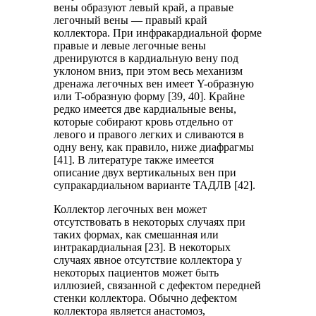
вены образуют левый край, а правые
легочный вены — правый край
коллектора. При инфракардиальной форме
правые и левые легочные вены
дренируются в кардиальную вену под
уклоном вниз, при этом весь механизм
дренажа легочных вен имеет Y-образную
или T-образную форму [39, 40]. Крайне
редко имеется две кардиальные вены,
которые собирают кровь отдельно от
левого и правого легких и сливаются в
одну вену, как правило, ниже диафрагмы
[41]. В литературе также имеется
описание двух вертикальных вен при
супракардиальном варианте ТАДЛВ [42].
Коллектор легочных вен может
отсутствовать в некоторых случаях при
таких формах, как смешанная или
интракардиальная [23]. В некоторых
случаях явное отсутствие коллектора у
некоторых пациентов может быть
иллюзией, связанной с дефектом передней
стенки коллектора. Обычно дефектом
коллектора является анастомоз,