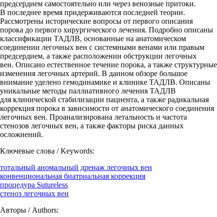
предсердием самостоятельно или через венозные притоки.
В последнее время придерживаются последней теории.
Рассмотрены исторические вопросы от первого описания
порока до первого хирургического лечения. Подробно описаны
классификации ТАДЛВ, основанные на анатомическом
соединении легочных вен с системными венами или правым
предсердием, а также расположении обструкции легочных
вен. Описано естественное течение порока, а также структурные
изменения легочных артерий. В данном обзоре большое
внимание уделено гемодинамике и клинике ТАДЛВ. Описаны
уникальные методы паллиативного лечения ТАДЛВ
для клинической стабилизации пациента, а также радикальная
коррекция порока в зависимости от анатомического соединения
легочных вен. Проанализирована летальность и частота
стенозов легочных вен, а также факторы риска данных
осложнений.
Ключевые слова / Keywords:
тотальный аномальный дренаж легочных вен
конвенциональная биатриальная коррекция
процедура Sutureless
стеноз легочных вен
Авторы / Authors: