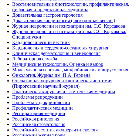
Восстановительные биотехнологии, профилактическая,
цифровая и предиктивная медицина
Доказательная гастроэнтерология
Доказательная кардиология (электронная версия)
Журнал неврологии и психиатрии им. С.С. Корсакова
Журнал неврологии и психиатрии им. С.С. Корсакова.
Спецвыпуски
Кардиологический вестник
Кардиология и сердечно-сосудистая хирургия
Клиническая дерматология и венерология
Лабораторная служба
Медицинские технологии. Оценка и выбор
Молекулярная генетика, микробиология и вирусология
Онкология. Журнал им. П.А. Герцена
Оперативная хирургия и клиническая анатомия
(Пироговский научный журнал)
Пластическая хирургия и эстетическая медицина
Проблемы репродукции
Проблемы эндокринологии
Профилактическая медицина
Респираторная медицина
Российская ринология
Российская стоматология
Российский вестник акушера-гинеколога
Российский журнал боли