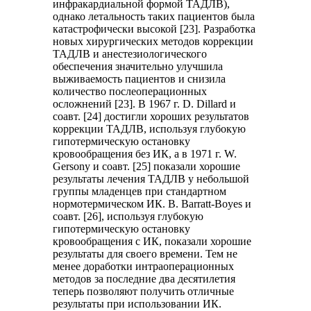
инфракардиальной формой ТАДЛВ),
однако летальность таких пациентов была
катастрофически высокой [23]. Разработка
новых хирургических методов коррекции
ТАДЛВ и анестезиологического
обеспечения значительно улучшила
выживаемость пациентов и снизила
количество послеоперационных
осложнений [23]. В 1967 г. D. Dillard и
соавт. [24] достигли хороших результатов
коррекции ТАДЛВ, используя глубокую
гипотермическую остановку
кровообращения без ИК, а в 1971 г. W.
Gersony и соавт. [25] показали хорошие
результаты лечения ТАДЛВ у небольшой
группы младенцев при стандартном
нормотермическом ИК. B. Barratt-Boyes и
соавт. [26], используя глубокую
гипотермическую остановку
кровообращения с ИК, показали хорошие
результаты для своего времени. Тем не
менее доработки интраоперационных
методов за последние два десятилетия
теперь позволяют получить отличные
результаты при использовании ИК.