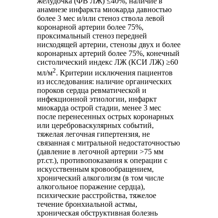
желудочка (ФВ ЛЖ) ≤40%, наличие в
анамнезе инфаркта миокарда давностью
более 3 мес и/или стеноз ствола левой
коронарной артерии более 75%,
проксимальный стеноз передней
нисходящей артерии, стенозы двух и более
коронарных артерий более 75%, конечный
систолический индекс ЛЖ (КСИ ЛЖ) ≥60
2
мл/м
. Критерии исключения пациентов
из исследования: наличие органических
пороков сердца ревматической и
инфекционной этиологии, инфаркт
миокарда острой стадии, менее 3 мес
после перенесенных острых коронарных
или цереброваскулярных событий,
тяжелая легочная гипертензия, не
связанная с митральной недостаточностью
(давление в легочной артерии >75 мм
рт.ст.), противопоказания к операции с
искусственным кровообращением,
хронический алкоголизм (в том числе
алкогольное поражение сердца),
психические расстройства, тяжелое
течение бронхиальной астмы,
хроническая обструктивная болезнь