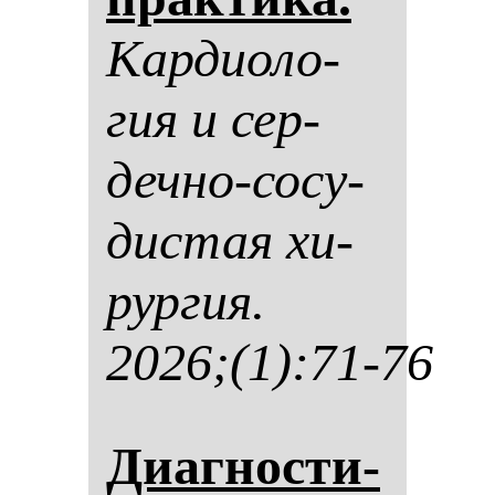
Кар­ди­оло­
гия и сер­
деч­но-со­су­
дис­тая хи­
рур­гия.
2026;(1):71-76
Диаг­нос­ти­