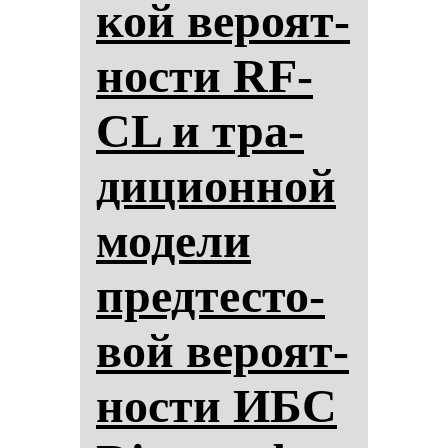
кой ве­ро­ят­
нос­ти RF-
CL и тра­
ди­ци­он­ной
мо­де­ли
пред­тес­то­
вой ве­ро­ят­
нос­ти ИБС