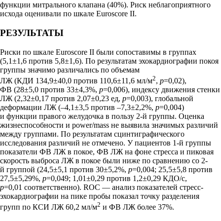
функции митрального клапана (40%). Риск неблагоприятного
исхода оценивали по шкале Euroscore II.
РЕЗУЛЬТАТЫ
Риски по шкале Euroscore II были сопоставимы в группах
(5,1±1,6 против 5,8±1,6). По результатам эхокардиографии покоя
группы значимо различались по объемам
2
ЛЖ (КДИ 134,9±40,0 против 110,6±11,6 мл/м
,
p
=0,02),
ФВ (28±5,0 против 33±4,3%,
p
=0,006), индексу движения стенки
ЛЖ (2,32±0,17 против 2,07±0,23 ед,
p
=0,003), глобальной
деформации ЛЖ (–4,1±3,5 против –7,3±2,2%,
p
=0,004)
и функции правого желудочка в пользу 2-й группы. Оценка
жизнеспособности и power/mass не выявила значимых различий
между группами. По результатам сцинтиграфического
исследования различий не отмечено. У пациентов 1-й группы
показатели ФВ ЛЖ в покое, ФВ ЛЖ на фоне стресса и пиковая
скорость выброса ЛЖ в покое были ниже по сравнению со 2-
й группой (24,5±5,1 против 30±5,2%,
p
=0,004; 25,5±5,8 против
27,5±5,29%,
p
=0,049; 1,01±0,29 против 1,2±0,29 КДО/с,
p
=0,01 соответственно). ROC — анализ показателей стресс-
эхокардиографии на пике пробы показал точку разделения
2
групп по КСИ ЛЖ 60,2 мл/м
и ФВ ЛЖ более 37%.