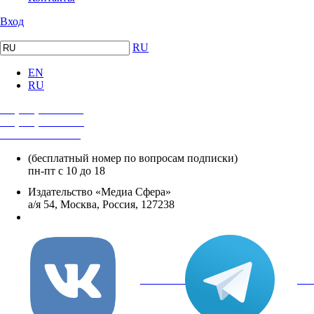
Вход
RU
EN
RU
+7 (495) 482-4118
+7 (495) 482-4329
+8 800 250-18-12
(бесплатный номер по вопросам подписки)
пн-пт с 10 до 18
Издательство «Медиа Сфера»
а/я 54, Москва, Россия, 127238
info@mediasphera.ru
вКонтакте
Tel