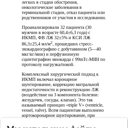
легких в стадии обострения,
онкологические заболевания в
терминальной стадии, отказ пациента или
родственников от участия в исследовании.
Проанализировали 32 пациента (30
мужчин в возрасте 60,4±6,3 года) с
ИКМП, ФВ ЛЖ 32±5% и КСИ ЛЖ
2
86,3±25,4 мл/м
, прошедших стресс-
эхокардиографию с добутамином (5—40
мкг/кг/мин) и перфузионную
сцинтиграфию миокарда с 99mTc-MIBI по
протоколу нагрузка/покой.
Комплексный хирургический подход к
ИКМП включал коронарное
шунтирование, коррекцию митральной
недостаточности и реконструкцию ЛЖ
(воздействие на 3 компонента болезни:
желудочек, сосуды, клапан). Это так
называемый принцип «triple V» (ventricle,
vessel, valve). Всем пациентам выполнено
аортокоронарное шунтирование, при
наличии показаний дополненное
реконструкцией ЛЖ (34%) и