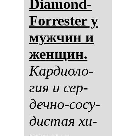
Diamond-
Forrester у
муж­чин и
жен­щин.
Кар­ди­оло­
гия и сер­
деч­но-со­су­
дис­тая хи­