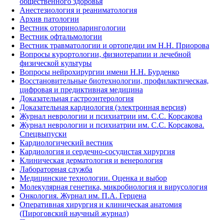
общественного здоровья
Анестезиология и реаниматология
Архив патологии
Вестник оториноларингологии
Вестник офтальмологии
Вестник травматологии и ортопедии им Н.Н. Приорова
Вопросы курортологии, физиотерапии и лечебной
физической культуры
Вопросы нейрохирургии имени Н.Н. Бурденко
Восстановительные биотехнологии, профилактическая,
цифровая и предиктивная медицина
Доказательная гастроэнтерология
Доказательная кардиология (электронная версия)
Журнал неврологии и психиатрии им. С.С. Корсакова
Журнал неврологии и психиатрии им. С.С. Корсакова.
Спецвыпуски
Кардиологический вестник
Кардиология и сердечно-сосудистая хирургия
Клиническая дерматология и венерология
Лабораторная служба
Медицинские технологии. Оценка и выбор
Молекулярная генетика, микробиология и вирусология
Онкология. Журнал им. П.А. Герцена
Оперативная хирургия и клиническая анатомия
(Пироговский научный журнал)