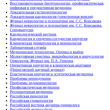
Восстановительные биотехнологии, профилактическая,
цифровая и предиктивная медицина
Доказательная гастроэнтерология
Доказательная кардиология (электронная версия)
Журнал неврологии и психиатрии им. С.С. Корсакова
Журнал неврологии и психиатрии им. С.С. Корсакова.
Спецвыпуски
Кардиологический вестник
Кардиология и сердечно-сосудистая хирургия
Клиническая дерматология и венерология
Лабораторная служба
Медицинские технологии. Оценка и выбор
Молекулярная генетика, микробиология и вирусология
Онкология. Журнал им. П.А. Герцена
Оперативная хирургия и клиническая анатомия
(Пироговский научный журнал)
Пластическая хирургия и эстетическая медицина
Проблемы репродукции
Проблемы эндокринологии
Профилактическая медицина
Респираторная медицина
Российская ринология
Российская стоматология
Российский вестник акушера-гинеколога
Российский журнал боли