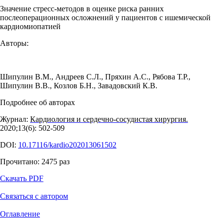
Значение стресс-методов в оценке риска ранних
послеоперационных осложнений у пациентов с ишемической
кардиомиопатией
Авторы:
Шипулин В.М.
,
Андреев С.Л.
,
Пряхин А.С.
,
Рябова Т.Р.
,
Шипулин В.В.
,
Козлов Б.Н.
,
Завадовский К.В.
Подробнее об авторах
Журнал:
Кардиология и сердечно-сосудистая хирургия.
2020;13(6): 502‑509
DOI:
10.17116/kardio202013061502
Прочитано:
2475
раз
Скачать PDF
Связаться с автором
Оглавление