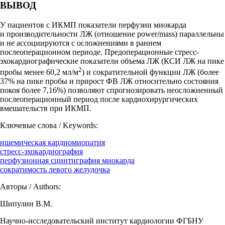
ВЫВОД
У пациентов с ИКМП показатели перфузии миокарда
и производительности ЛЖ (отношение power/mass) параллельны
и не ассоциируются с осложнениями в раннем
послеоперационном периоде. Предоперационные стресс-
эхокардиографические показатели объема ЛЖ (КСИ ЛЖ на пике
2
пробы менее 60,2 мл/м
) и сократительной функции ЛЖ (более
37% на пике пробы и прирост ФВ ЛЖ относительно состояния
покоя более 7,16%) позволяют спрогнозировать неосложненный
послеоперационный период после кардиохирургических
вмешательств при ИКМП.
Ключевые слова / Keywords:
ишемическая кардиомиопатия
стресс-эхокардиография
перфузионная сцинтиграфия миокарда
сократимость левого желудочка
Авторы / Authors:
Шипулин В.М.
Научно-исследовательский институт кардиологии ФГБНУ