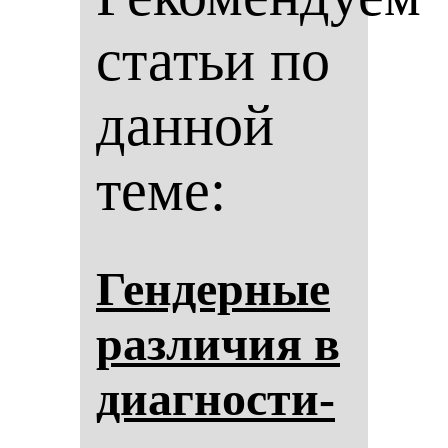
статьи по
данной
теме:
Ген­дер­ные
раз­ли­чия в
ди­аг­нос­ти­