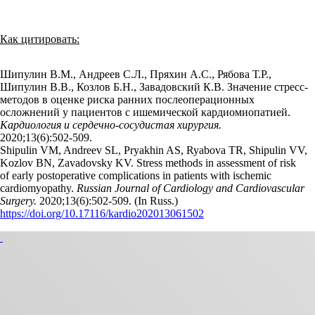
Как цитировать:
Шипулин В.М., Андреев С.Л., Пряхин А.С., Рябова Т.Р.,
Шипулин В.В., Козлов Б.Н., Завадовский К.В. Значение стресс-
методов в оценке риска ранних послеоперационных
осложнений у пациентов с ишемической кардиомиопатией.
Кардиология и сердечно-сосудистая хирургия.
2020;13(6):502‑509.
Shipulin VM, Andreev SL, Pryakhin AS, Ryabova TR, Shipulin VV,
Kozlov BN, Zavadovsky KV. Stress methods in assessment of risk
of early postoperative complications in patients with ischemic
cardiomyopathy.
Russian Journal of Cardiology and Cardiovascular
Surgery.
2020;13(6):502‑509. (In Russ.)
https://doi.org/10.17116/kardio202013061502