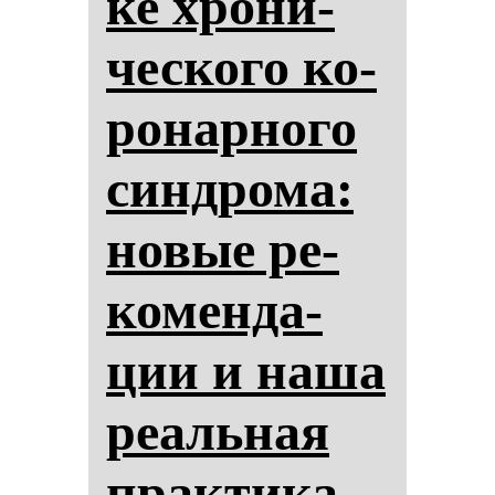
ке хро­ни­
чес­ко­го ко­
ро­нар­но­го
син­дро­ма:
но­вые ре­
ко­мен­да­
ции и на­ша
ре­аль­ная
прак­ти­ка.