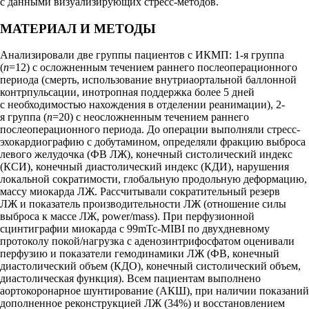
с данными визуализирующих стресс-методов.
МАТЕРИАЛ И МЕТОДЫ
Анализировали две группы пациентов с ИКМП: 1-я группа
(
n
=12) с осложненным течением раннего послеоперационного
периода (смерть, использование внутриаортальной баллонной
контрпульсации, инотропная поддержка более 5 дней
с необходимостью нахождения в отделении реанимации), 2-
я группа (
n
=20) с неосложненным течением раннего
послеоперационного периода. До операции выполняли стресс-
эхокардиографию с добутамином, определяли фракцию выброса
левого желудочка (ФВ ЛЖ), конечный систолический индекс
(КСИ), конечный диастолический индекс (КДИ), нарушения
локальной сократимости, глобальную продольную деформацию,
массу миокарда ЛЖ. Рассчитывали сократительный резерв
ЛЖ и показатель производительности ЛЖ (отношение силы
выброса к массе ЛЖ, power/mass). При перфузионной
сцинтиграфии миокарда с 99mTc-MIBI по двухдневному
протоколу покой/нагрузка с аденозинтрифосфатом оценивали
перфузию и показатели гемодинамики ЛЖ (ФВ, конечный
диастолический объем (КДО), конечный систолический объем,
диастолическая функция). Всем пациентам выполнено
аортокоронарное шунтирование (АКШ), при наличии показаний
дополненное реконструкцией ЛЖ (34%) и восстановлением