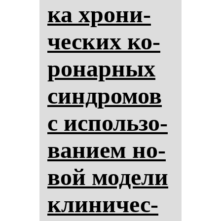
ка хро­ни­
чес­ких ко­
ро­нар­ных
син­дро­мов
с ис­поль­зо­
ва­ни­ем но­
вой мо­де­ли
кли­ни­чес­