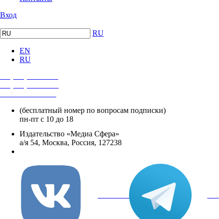
Вход
RU
EN
RU
+7 (495) 482-4118
+7 (495) 482-4329
+8 800 250-18-12
(бесплатный номер по вопросам подписки)
пн-пт с 10 до 18
Издательство «Медиа Сфера»
а/я 54, Москва, Россия, 127238
info@mediasphera.ru
вКонтакте
Tel