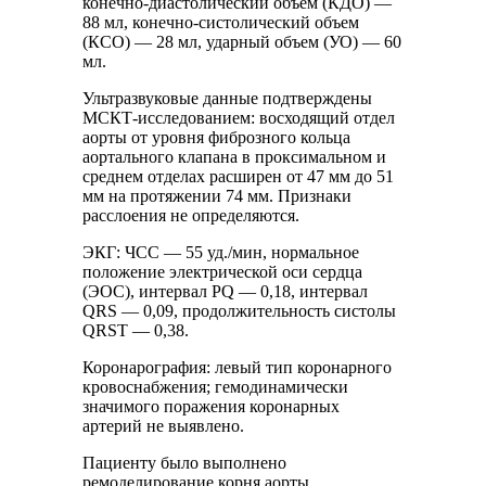
конечно-диастолический объем (КДО) —
88 мл, конечно-систолический объем
(КСО) — 28 мл, ударный объем (УО) — 60
мл.
Ультразвуковые данные подтверждены
МСКТ-исследованием: восходящий отдел
аорты от уровня фиброзного кольца
аортального клапана в проксимальном и
среднем отделах расширен от 47 мм до 51
мм на протяжении 74 мм. Признаки
расслоения не определяются.
ЭКГ: ЧСС — 55 уд./мин, нормальное
положение электрической оси сердца
(ЭОС), интервал PQ — 0,18, интервал
QRS — 0,09, продолжительность систолы
QRST — 0,38.
Коронарография: левый тип коронарного
кровоснабжения; гемодинамически
значимого поражения коронарных
артерий не выявлено.
Пациенту было выполнено
ремоделирование корня аорты,