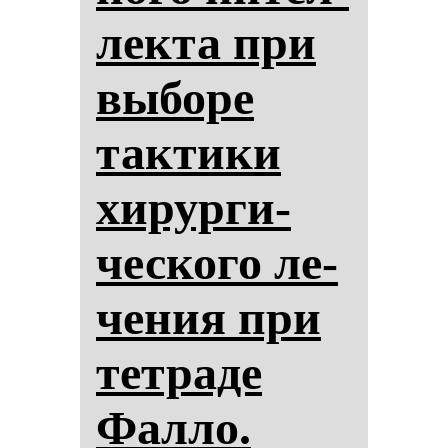
лек­та при
вы­бо­ре
так­ти­ки
хи­рур­ги­
чес­ко­го ле­
че­ния при
тет­ра­де
Фал­ло.