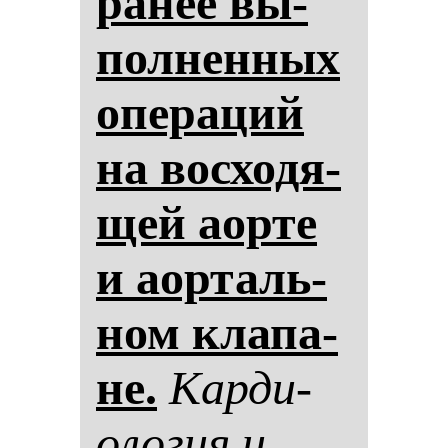
ра­нее вы­
пол­нен­ных
опе­ра­ций
на вос­хо­дя­
щей аор­те
и аор­таль­
ном кла­па­
не.
Кар­ди­
оло­гия и