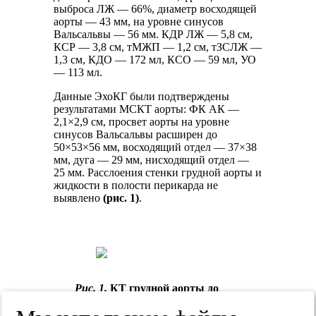
выброса ЛЖ — 66%, диаметр восходящей
аорты — 43 мм, на уровне синусов
Вальсальвы — 56 мм. КДР ЛЖ — 5,8 см,
КСР — 3,8 см, тМЖП — 1,2 см, тЗСЛЖ —
1,3 см, КДО — 172 мл, КСО — 59 мл, УО
— 113 мл.
Данные ЭхоКГ были подтверждены
результатами МСКТ аорты: ФК АК —
2,1×2,9 см, просвет аорты на уровне
синусов Вальсальвы расширен до
50×53×56 мм, восходящий отдел — 37×38
мм, дуга — 29 мм, нисходящий отдел —
25 мм. Расслоения стенки грудной аорты и
жидкости в полости перикарда не
выявлено
(рис. 1)
.
Рис. 1.
КТ грудной аорты до
операции.