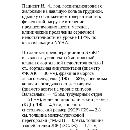
Пациент
И
., 41 год, госпитализирован с
жалобами на давящую боль за грудиной,
одышку со снижением толерантности к
физической нагрузке в течение
предшествующих шести месяцев,
клинические проявления сердечной
недостаточности на уровне III ФК по
классификации NYHA.
По данным предоперационной ЭхоКГ
выявлен двустворчатый аортальный
клапан с аортальной недостаточностью I
ст., аортальная аннулоэктазия (диаметр
ФК АК — 30 мм), фракция выброса
левого желудочка (ЛЖ) — 68%, аневризма
корня и восходящего отдела аорты
(диаметр аорты на уровне синусов
Вальсальвы — 45 мм, тубулярный отдел
— 51 мм), конечно-диастолический размер
(КДР) ЛЖ — 4,5 см, конечно-
систолический размер (КСР) ЛЖ — 2,8
см, толщина межжелудочковой
перегородки (тМЖП) — 0,9 см, толщина
задней стенки ЛЖ (тЗСЛЖ) — 1,1 см,