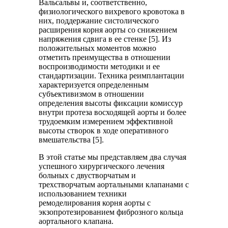
Вальсальвы и, соответственно,
физиологического вихревого кровотока в
них, поддержание систолического
расширения корня аорты со снижением
напряжения сдвига в ее стенке [5]. Из
положительных моментов можно
отметить преимущества в отношении
воспроизводимости методики и ее
стандартизации. Техника реимплантации
характеризуется определенным
субъективизмом в отношении
определения высоты фиксации комиссур
внутри протеза восходящей аорты и более
трудоемким измерением эффективной
высоты створок в ходе оперативного
вмешательства [5].
В этой статье мы представляем два случая
успешного хирургического лечения
больных с двустворчатым и
трехстворчатым аортальными клапанами с
использованием техники
ремоделирования корня аорты с
экзопротезированием фиброзного кольца
аортального клапана.