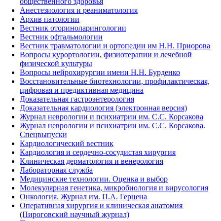
общественного здоровья
Анестезиология и реаниматология
Архив патологии
Вестник оториноларингологии
Вестник офтальмологии
Вестник травматологии и ортопедии им Н.Н. Приорова
Вопросы курортологии, физиотерапии и лечебной
физической культуры
Вопросы нейрохирургии имени Н.Н. Бурденко
Восстановительные биотехнологии, профилактическая,
цифровая и предиктивная медицина
Доказательная гастроэнтерология
Доказательная кардиология (электронная версия)
Журнал неврологии и психиатрии им. С.С. Корсакова
Журнал неврологии и психиатрии им. С.С. Корсакова.
Спецвыпуски
Кардиологический вестник
Кардиология и сердечно-сосудистая хирургия
Клиническая дерматология и венерология
Лабораторная служба
Медицинские технологии. Оценка и выбор
Молекулярная генетика, микробиология и вирусология
Онкология. Журнал им. П.А. Герцена
Оперативная хирургия и клиническая анатомия
(Пироговский научный журнал)