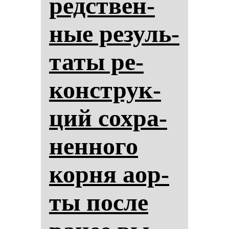
редствен­
ные ре­зуль­
та­ты ре­
конструк­
ций сох­ра­
нен­но­го
кор­ня аор­
ты пос­ле