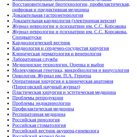
Восстановительные биотехнологии, профилактическая,
цифровая и предиктивная медицина
Доказательная гастроэнтерология
Доказательная кардиология (электронная версия)
Журнал неврологии и психиатрии им. С.С. Корсакова
Журнал неврологии и психиатрии им. С.С. Корсакова.
Спецвыпуски
Кардиологический вестник
Кардиология и сердечно-сосудистая хирургия
Клиническая дерматология и венерология
Лабораторная служба
Медицинские технологии. Оценка и выбор
Молекулярная генетика, микробиология и вирусология
Онкология. Журнал им. П.А. Герцена
Оперативная хирургия и клиническая анатомия
(Пироговский научный журнал)
Пластическая хирургия и эстетическая медицина
Проблемы репродукции
Проблемы эндокринологии
Профилактическая медицина
Респираторная медицина
Российская ринология
Российская стоматология
Российский вестник акушера-гинеколога
Российский журнал боли