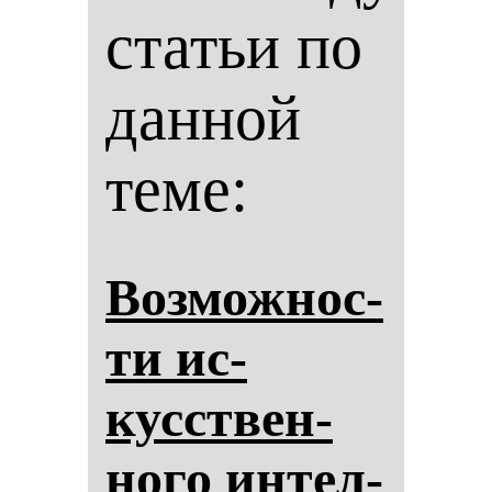
статьи по
данной
теме:
Воз­мож­нос­
ти ис­
кусствен­
но­го ин­тел­