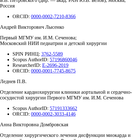
Б.В. Петровского (дир. — акад. РАН Ю.В. Белов), Москва,
Россия
ORCID:
0000-0002-7210-8366
Андрей Викторович Лысенко
Первый МГМУ им. И.М. Сеченова;
Московский НИИ педиатрии и детской хирургии
SPIN РИНЦ:
3762-5589
Scopus AuthorID:
57196860046
ResearcherID:
E-2696-2019
ORCID:
0000-0001-7745-8675
Леднев П.В.
Отделение кардиохирургии клиники аортальной и сердечно-
сосудистой хирургии Первого МГМУ им. И.М. Сеченова
Scopus AuthorID:
57191333662
ORCID:
0000-0002-3033-4146
Анна Викторовна Домбровская
Отделение хирургического лечения дисфункции миокарда и