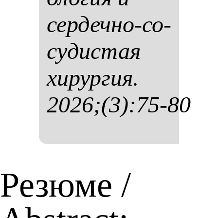
сер­деч­но-со­
су­дис­тая
хи­рур­гия.
2026;(3):75-80
Резюме /