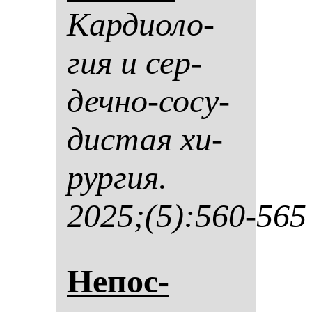
Кар­ди­оло­
гия и сер­
деч­но-со­су­
дис­тая хи­
рур­гия.
2025;(5):560-565
Не­пос­