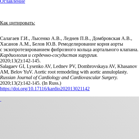
Оглавление
Как цитировать:
Салагаев Г.И., Лысенко А.В., Леднев П.В., Домбровская А.В.,
Хасанов А.М., Белов Ю.В. Ремоделирование корня аорты
с экзопротезированием фиброзного кольца аортального клапана.
Кардиология и сердечно-сосудистая хирургия.
2020;13(2):142‑145.
Salagaev GI, Lysenko AV, Lednev PV, Dombrovskaya AV, Khasanov
AM, Belov YuV. Aortic root remodeling with aortic annuloplasty.
Russian Journal of Cardiology and Cardiovascular Surgery.
2020;13(2):142‑145. (In Russ.)
https://doi.org/10.17116/kardio202013021142