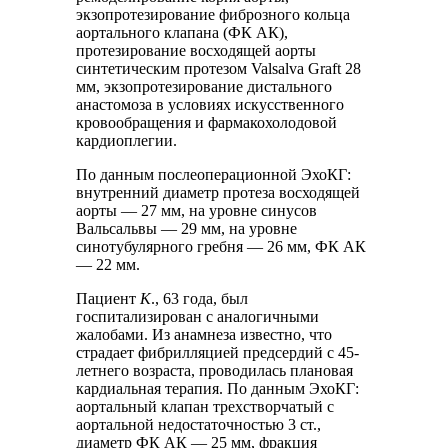
экзопротезирование фиброзного кольца
аортального клапана (ФК АК),
протезирование восходящей аорты
синтетическим протезом Valsalva Graft 28
мм, экзопротезирование дистального
анастомоза в условиях искусственного
кровообращения и фармакохолодовой
кардиоплегии.
По данным послеоперационной ЭхоКГ:
внутренний диаметр протеза восходящей
аорты — 27 мм, на уровне синусов
Вальсальвы — 29 мм, на уровне
синотубулярного гребня — 26 мм, ФК АК
— 22 мм.
Пациент
К
., 63 года, был
госпитализирован с аналогичными
жалобами. Из анамнеза известно, что
страдает фибрилляцией предсердий с 45-
летнего возраста, проводилась плановая
кардиальная терапия. По данным ЭхоКГ:
аортальный клапан трехстворчатый с
аортальной недостаточностью 3 ст.,
диаметр ФК АК — 25 мм, фракция