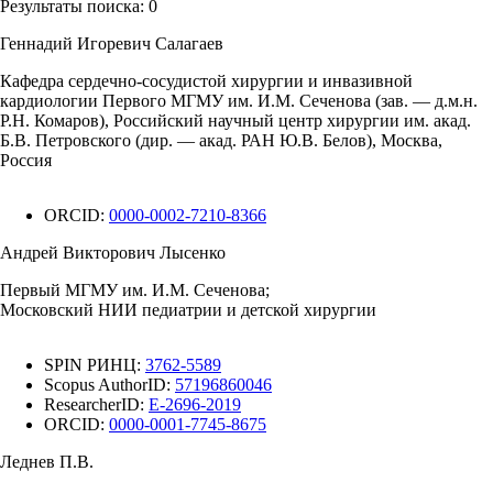
Результаты поиска:
0
Геннадий Игоревич Салагаев
Кафедра сердечно-сосудистой хирургии и инвазивной
кардиологии Первого МГМУ им. И.М. Сеченова (зав. — д.м.н.
Р.Н. Комаров), Российский научный центр хирургии им. акад.
Б.В. Петровского (дир. — акад. РАН Ю.В. Белов), Москва,
Россия
ORCID:
0000-0002-7210-8366
Андрей Викторович Лысенко
Первый МГМУ им. И.М. Сеченова;
Московский НИИ педиатрии и детской хирургии
SPIN РИНЦ:
3762-5589
Scopus AuthorID:
57196860046
ResearcherID:
E-2696-2019
ORCID:
0000-0001-7745-8675
Леднев П.В.