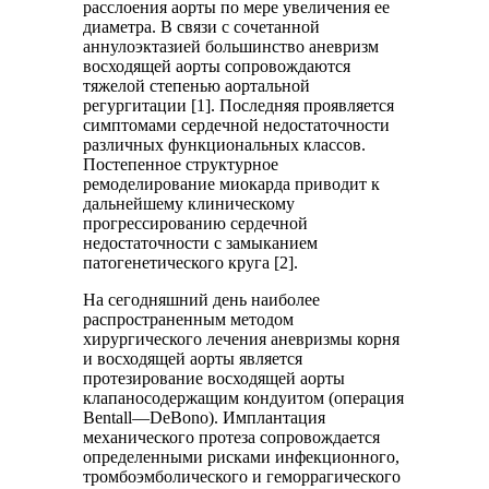
расслоения аорты по мере увеличения ее
диаметра. В связи с сочетанной
аннулоэктазией большинство аневризм
восходящей аорты сопровождаются
тяжелой степенью аортальной
регургитации [1]. Последняя проявляется
симптомами сердечной недостаточности
различных функциональных классов.
Постепенное структурное
ремоделирование миокарда приводит к
дальнейшему клиническому
прогрессированию сердечной
недостаточности с замыканием
патогенетического круга [2].
На сегодняшний день наиболее
распространенным методом
хирургического лечения аневризмы корня
и восходящей аорты является
протезирование восходящей аорты
клапаносодержащим кондуитом (операция
Bentall—DeBono). Имплантация
механического протеза сопровождается
определенными рисками инфекционного,
тромбоэмболического и геморрагического