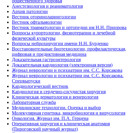
общественного здоровья
Анестезиология и реаниматология
Архив патологии
Вестник оториноларингологии
Вестник офтальмологии
Вестник травматологии и ортопедии им Н.Н. Приорова
Вопросы курортологии, физиотерапии и лечебной
физической культуры
Вопросы нейрохирургии имени Н.Н. Бурденко
Восстановительные биотехнологии, профилактическая,
цифровая и предиктивная медицина
Доказательная гастроэнтерология
Доказательная кардиология (электронная версия)
Журнал неврологии и психиатрии им. С.С. Корсакова
Журнал неврологии и психиатрии им. С.С. Корсакова.
Спецвыпуски
Кардиологический вестник
Кардиология и сердечно-сосудистая хирургия
Клиническая дерматология и венерология
Лабораторная служба
Медицинские технологии. Оценка и выбор
Молекулярная генетика, микробиология и вирусология
Онкология. Журнал им. П.А. Герцена
Оперативная хирургия и клиническая анатомия
(Пироговский научный журнал)