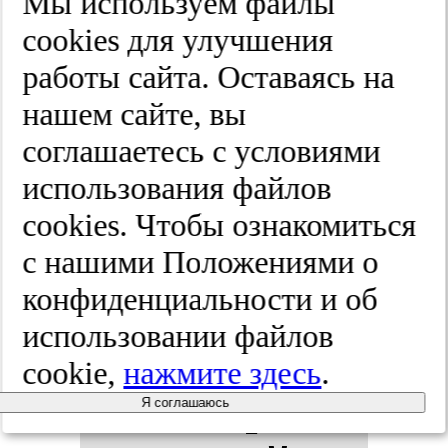
Мы используем файлы
ра­пии па­
cооkies для улучшения
ци­ен­тов
работы сайта. Оставаясь на
нашем сайте, вы
кар­ди­оло­
соглашаетесь с условиями
ги­чес­ко­го
использования файлов
cооkies. Чтобы ознакомиться
про­фи­ля,
с нашими Положениями о
гос­пи­та­ли­
конфиденциальности и об
использовании файлов
зи­ро­ван­
cookie,
нажмите здесь
.
ных в фе­де­
Я соглашаюсь