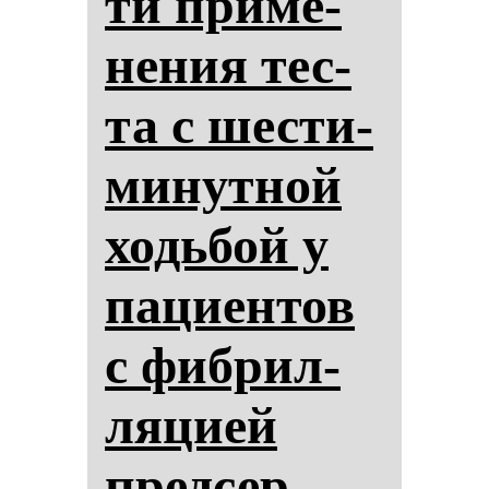
ти при­ме­
не­ния тес­
та с шес­ти­
ми­нут­ной
ходь­бой у
па­ци­ен­тов
с фиб­рил­
ля­ци­ей
пред­сер­