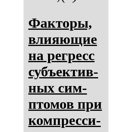
Фак­то­ры,
влияющие
на рег­ресс
субъек­тив­
ных сим­
пто­мов при
ком­прес­си­