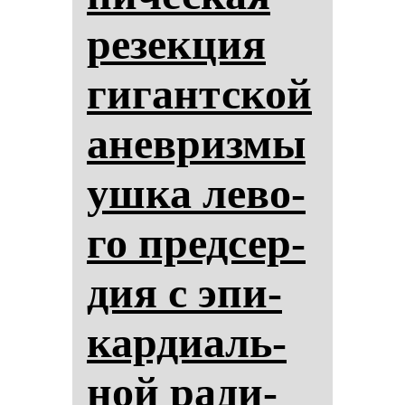
ре­зек­ция
ги­гантской
анев­риз­мы
уш­ка ле­во­
го пред­сер­
дия с эпи­
кар­ди­аль­
ной ра­ди­