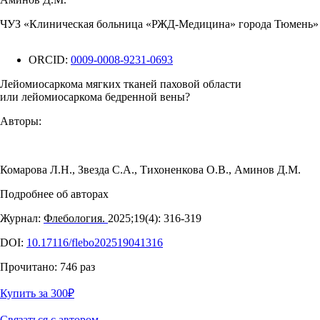
ЧУЗ «Клиническая больница «РЖД-Медицина» города Тюмень»
ORCID:
0009-0008-9231-0693
Лейомиосаркома мягких тканей паховой области
или лейомиосаркома бедренной вены?
Авторы:
Комарова Л.Н.
,
Звезда С.А.
,
Тихоненкова О.В.
,
Аминов Д.М.
Подробнее об авторах
Журнал:
Флебология.
2025;19(4): 316‑319
DOI:
10.17116/flebo202519041316
Прочитано:
746
раз
Купить за 300
₽
Связаться с автором