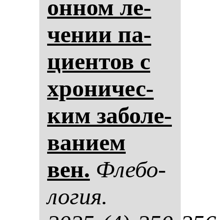
он­ном ле­
че­нии па­
ци­ен­тов с
хро­ни­чес­
ким за­бо­ле­
ва­ни­ем
вен.
Фле­бо­
ло­гия.