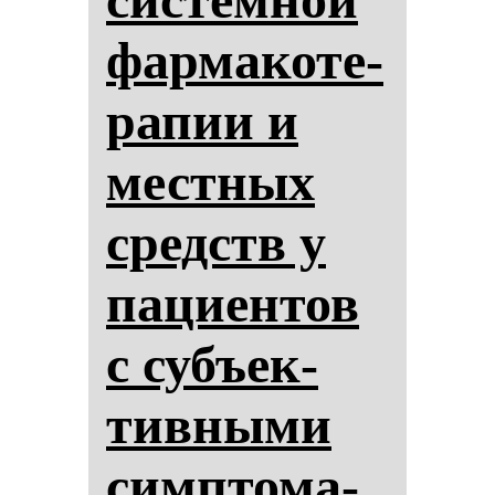
фар­ма­ко­те­
ра­пии и
мес­тных
средств у
па­ци­ен­тов
с субъек­
тив­ны­ми
сим­пто­ма­