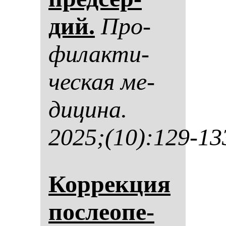
дий.
Про­
фи­лак­ти­
чес­кая ме­
ди­ци­на.
2025;(10):129-13
Кор­рек­ция
пос­ле­опе­