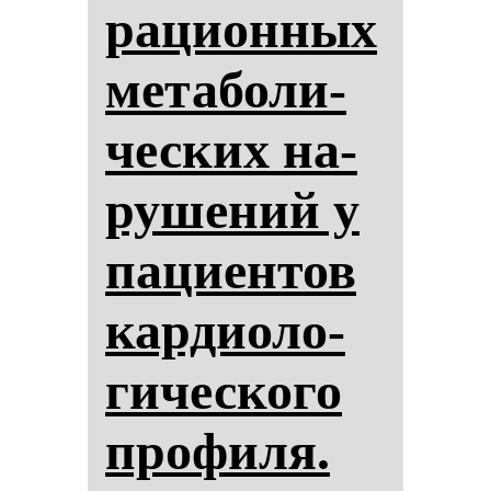
ра­ци­он­ных
ме­та­бо­ли­
чес­ких на­
ру­ше­ний у
па­ци­ен­тов
кар­ди­оло­
ги­чес­ко­го
про­фи­ля.