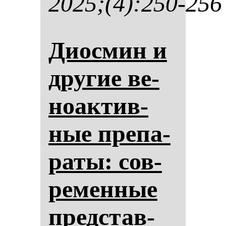
2025;(4):250-256
Диос­мин и
дру­гие ве­
но­ак­тив­
ные пре­па­
ра­ты: сов­
ре­мен­ные
пред­став­