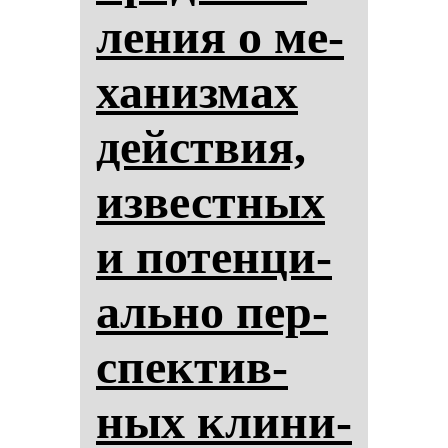
ле­ния о ме­
ха­низ­мах
действия,
из­вес­тных
и по­тен­ци­
аль­но пер­
спек­тив­
ных кли­ни­