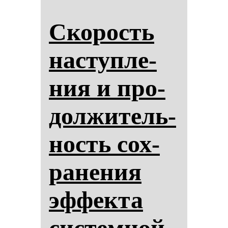
Ско­рость
нас­туп­ле­
ния и про­
дол­жи­тель­
ность сох­
ра­не­ния
эф­фек­та
сис­тем­ной