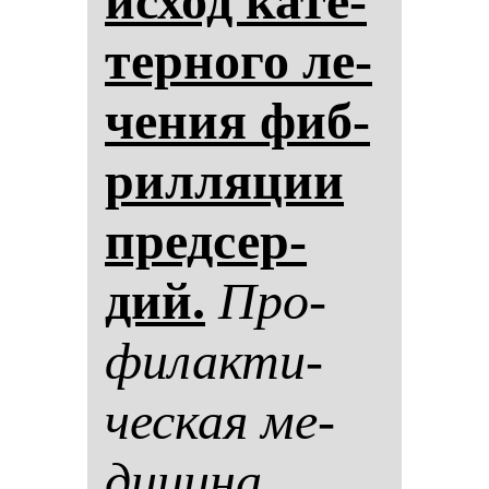
ис­ход ка­те­
тер­но­го ле­
че­ния фиб­
рил­ля­ции
пред­сер­
дий.
Про­
фи­лак­ти­
чес­кая ме­
ди­ци­на.