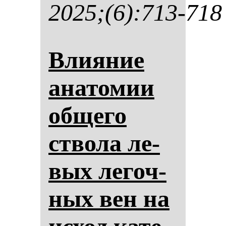
2025;(6):713-718
Вли­яние
ана­то­мии
об­ще­го
ство­ла ле­
вых ле­гоч­
ных вен на