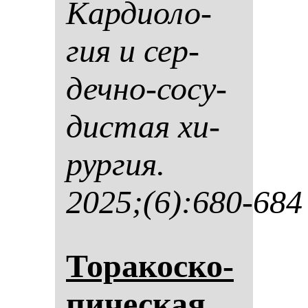
Кар­ди­оло­
гия и сер­
деч­но-со­су­
дис­тая хи­
рур­гия.
2025;(6):680-684
То­ра­кос­ко­
пи­чес­кая