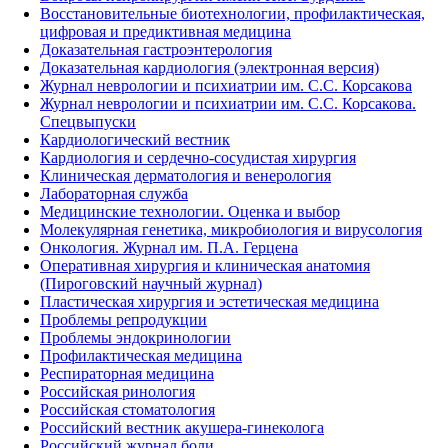
Восстановительные биотехнологии, профилактическая,
цифровая и предиктивная медицина
Доказательная гастроэнтерология
Доказательная кардиология (электронная версия)
Журнал неврологии и психиатрии им. С.С. Корсакова
Журнал неврологии и психиатрии им. С.С. Корсакова.
Спецвыпуски
Кардиологический вестник
Кардиология и сердечно-сосудистая хирургия
Клиническая дерматология и венерология
Лабораторная служба
Медицинские технологии. Оценка и выбор
Молекулярная генетика, микробиология и вирусология
Онкология. Журнал им. П.А. Герцена
Оперативная хирургия и клиническая анатомия
(Пироговский научный журнал)
Пластическая хирургия и эстетическая медицина
Проблемы репродукции
Проблемы эндокринологии
Профилактическая медицина
Респираторная медицина
Российская ринология
Российская стоматология
Российский вестник акушера-гинеколога
Российский журнал боли