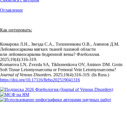
Оглавление
Как цитировать:
Комарова Л.Н., Звезда С.А., Тихоненкова О.В., Аминов Д.М.
Лейомиосаркома мягких тканей паховой области
или лейомиосаркома бедренной вены?
Флебология.
2025;19(4):316‑319.
Komarova LN, Zvezda SA, Tikhonenkova OV, Aminov DM. Groin
Soft Tissue Leiomyosarcoma or Femoral Vein Leiomyosarcoma?
Journal of Venous Disorders.
2025;19(4):316‑319. (In Russ.)
https://doi.org/10.17116/flebo202519041316