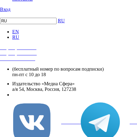
Вход
RU
EN
RU
+7 (495) 482-4118
+7 (495) 482-4329
+8 800 250-18-12
(бесплатный номер по вопросам подписки)
пн-пт с 10 до 18
Издательство «Медиа Сфера»
а/я 54, Москва, Россия, 127238
info@mediasphera.ru
вКонтакте
Tel