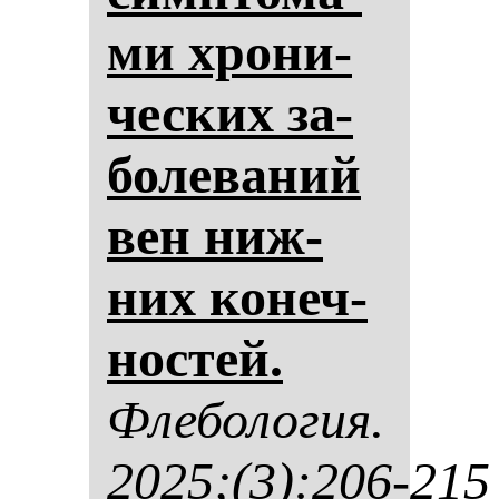
ми хро­ни­
чес­ких за­
бо­ле­ва­ний
вен ниж­
них ко­неч­
нос­тей.
Фле­бо­ло­гия.
2025;(3):206-215