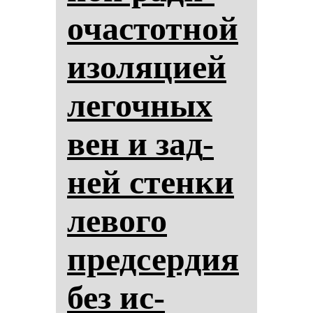
очас­тот­ной
изо­ля­ци­ей
ле­гоч­ных
вен и зад­
ней стен­ки
ле­во­го
пред­сер­дия
без ис­