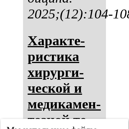
2025;(12):104-10
Ха­рак­те­
рис­ти­ка
хи­рур­ги­
чес­кой и
ме­ди­ка­мен­
тоз­ной те­