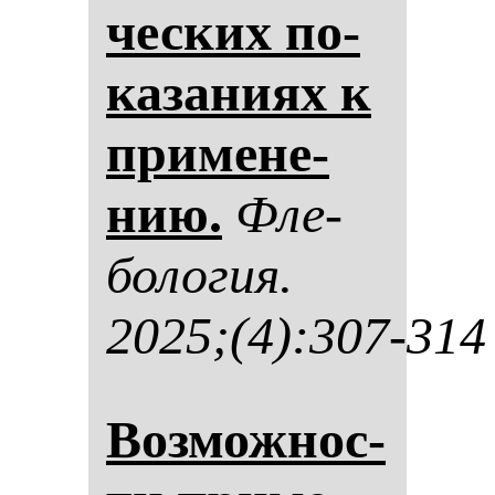
чес­ких по­
ка­за­ни­ях к
при­ме­не­
нию.
Фле­
бо­ло­гия.
2025;(4):307-314
Воз­мож­нос­