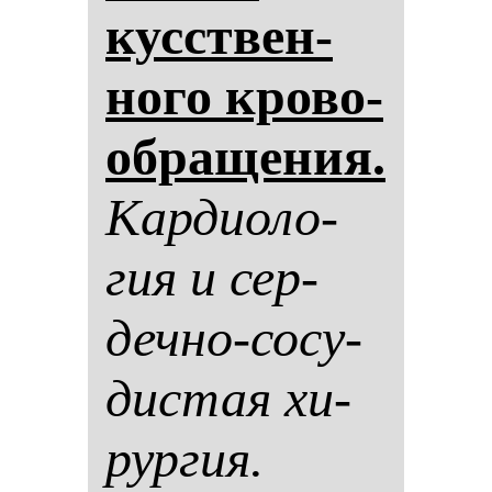
кусствен­
но­го кро­во­
об­ра­ще­ния.
Кар­ди­оло­
гия и сер­
деч­но-со­су­
дис­тая хи­
рур­гия.