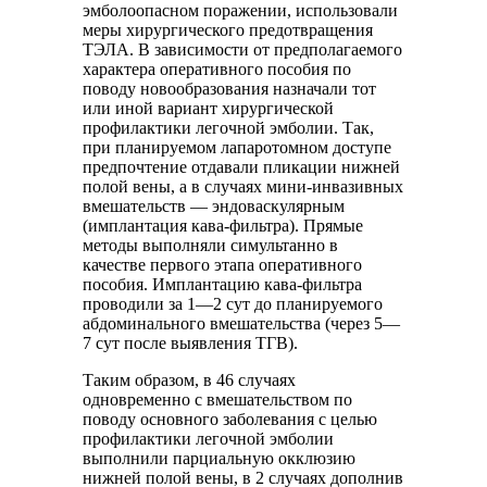
эмболоопасном поражении, использовали
меры хирургического предотвращения
ТЭЛА. В зависимости от предполагаемого
характера оперативного пособия по
поводу новообразования назначали тот
или иной вариант хирургической
профилактики легочной эмболии. Так,
при планируемом лапаротомном доступе
предпочтение отдавали пликации нижней
полой вены, а в случаях мини-инвазивных
вмешательств — эндоваскулярным
(имплантация кава-фильтра). Прямые
методы выполняли симультанно в
качестве первого этапа оперативного
пособия. Имплантацию кава-фильтра
проводили за 1—2 сут до планируемого
абдоминального вмешательства (через 5—
7 сут после выявления ТГВ).
Таким образом, в 46 случаях
одновременно с вмешательством по
поводу основного заболевания с целью
профилактики легочной эмболии
выполнили парциальную окклюзию
нижней полой вены, в 2 случаях дополнив