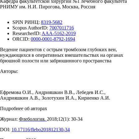
Кафедра факультетской хирургии №1 лечебного факультета
РНИМУ им. Н.И. Пирогова, Москва, Россия
SPIN РИНЦ:
8319-5682
Scopus AuthorID:
7007011716
ResearcherID:
AAA-5162-2019
ORCID:
0000-0001-8792-1694
Ведение пациентов с острым тромбозом глубоких вен,
нуждающихся в оперативных вмешательствах на органах
брюшной полости или забрюшинного пространства
Авторы:
Ефремова О.И.
,
Андрияшкин В.В.
,
Лебедев И.С.
,
Андрияшкин А.В.
,
Золотухин И.А.
,
Кириенко А.И.
Подробнее об авторах
Журнал:
Флебология.
2018;12(1): 30‑34
DOI:
10.17116/flebo201812130-34