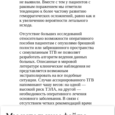
не выявили. Вместе с тем у пациентов с
раковым поражением мы отметили
тенденцию к более частому развитию
геморрагических осложнений, равно как и
к увеличению вероятности летального
исхода.
Отсутствие больших исследований
относительно возможности оперативного
пособия пациентам с опухолями брюшной
полости или забрюшинного пространства
с симультанным ТГВ не позволяет
разработать алгоритм ведения данных
больных. Описанные в мировой
литературе клинические наблюдения не
представляется возможным
экстраполировать на все подобные
ситуации. Случаи ассоциированного ТГВ
напоминают чашу весов: на одной —
высокий риск ТЭЛА, на другой —
необходимость оперативного лечения
основного заболевания. В связи с
отсутствием четких рекомендаций врачи
действуют исключительно исходя из
имеющегося у них опыта.