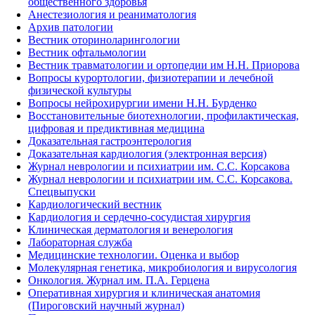
общественного здоровья
Анестезиология и реаниматология
Архив патологии
Вестник оториноларингологии
Вестник офтальмологии
Вестник травматологии и ортопедии им Н.Н. Приорова
Вопросы курортологии, физиотерапии и лечебной
физической культуры
Вопросы нейрохирургии имени Н.Н. Бурденко
Восстановительные биотехнологии, профилактическая,
цифровая и предиктивная медицина
Доказательная гастроэнтерология
Доказательная кардиология (электронная версия)
Журнал неврологии и психиатрии им. С.С. Корсакова
Журнал неврологии и психиатрии им. С.С. Корсакова.
Спецвыпуски
Кардиологический вестник
Кардиология и сердечно-сосудистая хирургия
Клиническая дерматология и венерология
Лабораторная служба
Медицинские технологии. Оценка и выбор
Молекулярная генетика, микробиология и вирусология
Онкология. Журнал им. П.А. Герцена
Оперативная хирургия и клиническая анатомия
(Пироговский научный журнал)