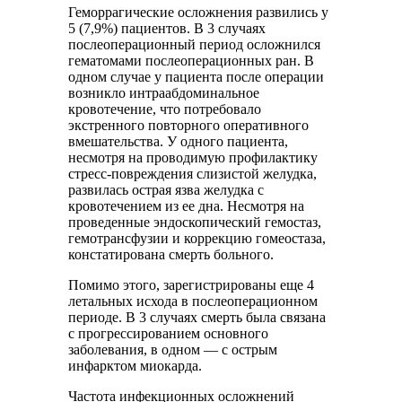
Геморрагические осложнения развились у
5 (7,9%) пациентов. В 3 случаях
послеоперационный период осложнился
гематомами послеоперационных ран. В
одном случае у пациента после операции
возникло интраабдоминальное
кровотечение, что потребовало
экстренного повторного оперативного
вмешательства. У одного пациента,
несмотря на проводимую профилактику
стресс-повреждения слизистой желудка,
развилась острая язва желудка с
кровотечением из ее дна. Несмотря на
проведенные эндоскопический гемостаз,
гемотрансфузии и коррекцию гомеостаза,
констатирована смерть больного.
Помимо этого, зарегистрированы еще 4
летальных исхода в послеоперационном
периоде. В 3 случаях смерть была связана
с прогрессированием основного
заболевания, в одном — с острым
инфарктом миокарда.
Частота инфекционных осложнений