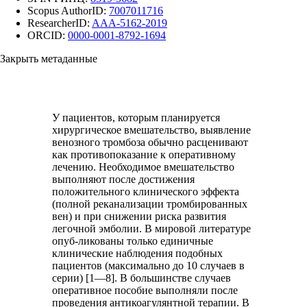
Scopus AuthorID:
7007011716
ResearcherID:
AAA-5162-2019
ORCID:
0000-0001-8792-1694
Закрыть метаданные
У пациентов, которым планируется
хирургическое вмешательство, выявление
венозного тромбоза обычно расценивают
как противопоказание к оперативному
лечению. Необходимое вмешательство
выполняют после достижения
положительного клинического эффекта
(полной реканализации тромбированных
вен) и при снижении риска развития
легочной эмболии. В мировой литературе
опуб-ликованы только единичные
клинические наблюдения подобных
пациентов (максимально до 10 случаев в
серии) [1—8]. В большинстве случаев
оперативное пособие выполняли после
проведения антикоагулянтной терапии. В