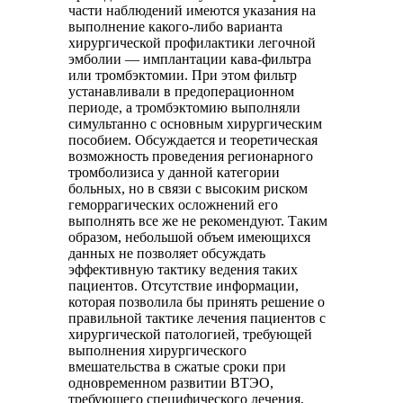
части наблюдений имеются указания на
выполнение какого-либо варианта
хирургической профилактики легочной
эмболии — имплантации кава-фильтра
или тромбэктомии. При этом фильтр
устанавливали в предоперационном
периоде, а тромбэктомию выполняли
симультанно с основным хирургическим
пособием. Обсуждается и теоретическая
возможность проведения регионарного
тромболизиса у данной категории
больных, но в связи с высоким риском
геморрагических осложнений его
выполнять все же не рекомендуют. Таким
образом, небольшой объем имеющихся
данных не позволяет обсуждать
эффективную тактику ведения таких
пациентов. Отсутствие информации,
которая позволила бы принять решение о
правильной тактике лечения пациентов с
хирургической патологией, требующей
выполнения хирургического
вмешательства в сжатые сроки при
одновременном развитии ВТЭО,
требующего специфического лечения,