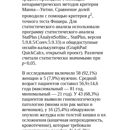
непараметрических методов критерия
Манна—Уитни. Сравнение долей
2
проводили с помощью критерия χ
,
точного теста Фишера. Для
статистического анализа использовали
программу статистического анализа
StatPlus (AnalystSoftInc., StatPlus, версия
5.9.8.5/Corev.5.9.33) и общедоступные
онлайн-калькуляторы (GraphPad
QuickCalcs, открытый проект). Различия
считали статистически значимыми при
p
<0,05.
В исследование включили 58 (92,1%)
женщин и 5 (7,9%) мужчин. Средний
возраст пациентов составил 56,9±14,6
года (максимальный — 81 год,
минимальный — 21 год). У 43 (68,3%)
пациентов выявили гинекологическую
патологию (миома или рак матки и
яичников), у 16 (25,4%) обнаружили
опухоли желудка или толстой кишки и их
осложнения (кишечная непроходимость,
кровотечение), которые требовали