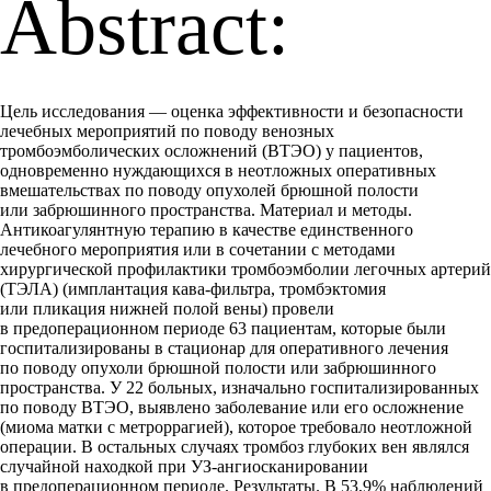
Abstract:
Цель исследования — оценка эффективности и безопасности
лечебных мероприятий по поводу венозных
тромбоэмболических осложнений (ВТЭО) у пациентов,
одновременно нуждающихся в неотложных оперативных
вмешательствах по поводу опухолей брюшной полости
или забрюшинного пространства. Материал и методы.
Антикоагулянтную терапию в качестве единственного
лечебного мероприятия или в сочетании с методами
хирургической профилактики тромбоэмболии легочных артерий
(ТЭЛА) (имплантация кава-фильтра, тромбэктомия
или пликация нижней полой вены) провели
в предоперационном периоде 63 пациентам, которые были
госпитализированы в стационар для оперативного лечения
по поводу опухоли брюшной полости или забрюшинного
пространства. У 22 больных, изначально госпитализированных
по поводу ВТЭО, выявлено заболевание или его осложнение
(миома матки с метроррагией), которое требовало неотложной
операции. В остальных случаях тромбоз глубоких вен являлся
случайной находкой при УЗ-ангиосканировании
в предоперационном периоде. Результаты. В 53,9% наблюдений