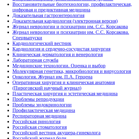
Восстановительные биотехнологии, профилактическая,
цифровая и предиктивная медицина
Доказательная гастроэнтерология
Доказательная кардиология (электронная версия)
Журнал неврологии и психиатрии им. С.С. Корсакова
Журнал неврологии и психиатрии им. С.С. Корсакова.
Спецвыпуски
Кардиологический вестник
Кардиология и сердечно-сосудистая хирургия
Клиническая дерматология и венерология
Лабораторная служба
Медицинские технологии. Оценка и выбор
Молекулярная генетика, микробиология и вирусология
Онкология. Журнал им. П.А. Герцена
Оперативная хирургия и клиническая анатомия
(Пироговский научный журнал)
Пластическая хирургия и эстетическая медицина
Проблемы репродукции
Проблемы эндокринологии
Профилактическая медицина
Респираторная медицина
Российская ринология
Российская стоматология
Российский вестник акушера-гинеколога
Российский журнал боли