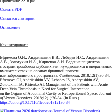
Прочитано:
2218
раз
Скачать PDF
Связаться с автором
Оглавление
Как цитировать:
Ефремова О.И., Андрияшкин В.В., Лебедев И.С., Андрияшкин
А.В., Золотухин И.А., Кириенко А.И. Ведение пациентов
с острым тромбозом глубоких вен, нуждающихся в оперативных
вмешательствах на органах брюшной полости
или забрюшинного пространства.
Флебология.
2018;12(1):30‑34.
Efremova OI, Andriiashkin VV, Lebedev IS, Andryashkin AV,
Zolotukhin IA, Kirienko AI. Management of the Patients with Acute
Deep Vein Thrombosis in Need for Surgical Intervention
on the Organs of Abdominal Cavity or Retroperitoneal Space.
Journal
of Venous Disorders.
2018;12(1):30‑34. (In Russ.)
https://doi.org/10.17116/flebo201812130-34