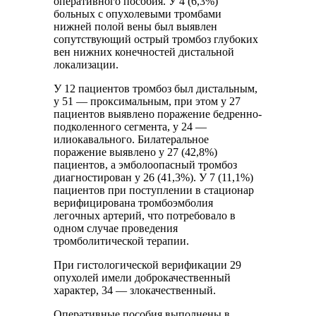
оперативного пособия. У 4 (6,3%)
больных с опухолевыми тромбами
нижней полой вены был выявлен
сопутствующий острый тромбоз глубоких
вен нижних конечностей дистальной
локализации.
У 12 пациентов тромбоз был дистальным,
у 51 — проксимальным, при этом у 27
пациентов выявлено поражение бедренно-
подколенного сегмента, у 24 —
илиокавального. Билатеральное
поражение выявлено у 27 (42,8%)
пациентов, а эмболоопасный тромбоз
диагностирован у 26 (41,3%). У 7 (11,1%)
пациентов при поступлении в стационар
верифицирована тромбоэмболия
легочных артерий, что потребовало в
одном случае проведения
тромболитической терапии.
При гистологической верификации 29
опухолей имели доброкачественный
характер, 34 — злокачественный.
Оперативные пособия выполнены в