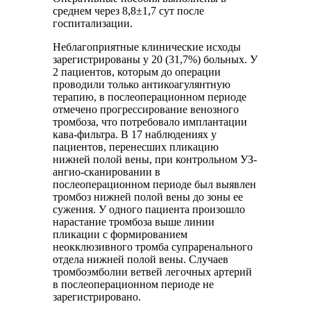
среднем через 8,8±1,7 сут после
госпитализации.
Неблагоприятные клинические исходы
зарегистрированы у 20 (31,7%) больных. У
2 пациентов, которым до операции
проводили только антикоагулянтную
терапию, в послеоперационном периоде
отмечено прогрессирование венозного
тромбоза, что потребовало имплантации
кава-фильтра. В 17 наблюдениях у
пациентов, перенесших пликацию
нижней полой вены, при контрольном УЗ-
ангио-сканировании в
послеоперационном периоде был выявлен
тромбоз нижней полой вены до зоны ее
сужения. У одного пациента произошло
нарастание тромбоза выше линии
пликации с формированием
неокклюзивного тромба супраренального
отдела нижней полой вены. Случаев
тромбоэмболии ветвей легочных артерий
в послеоперационном периоде не
зарегистрировано.