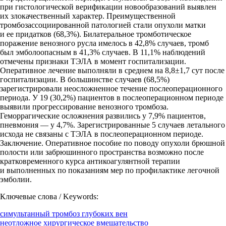
при гистологической верификации новообразований выявлен
их злокачественный характер. Преимущественной
тромбозассоциированной патологией стали опухоли матки
и ее придатков (68,3%). Билатеральное тромботическое
поражение венозного русла имелось в 42,8% случаев, тромб
был эмболоопасным в 41,3% случаев. В 11,1% наблюдений
отмечены признаки ТЭЛА в момент госпитализации.
Оперативное лечение выполняли в среднем на 8,8±1,7 сут после
госпитализации. В большинстве случаев (68,5%)
зарегистрировали неосложненное течение послеоперационного
периода. У 19 (30,2%) пациентов в послеоперационном периоде
выявили прогрессирование венозного тромбоза.
Геморрагические осложнения развились у 7,9% пациентов,
пневмония — у 4,7%. Зарегистрированные 5 случаев летального
исхода не связаны с ТЭЛА в послеоперационном периоде.
Заключение. Оперативное пособие по поводу опухоли брюшной
полости или забрюшинного пространства возможно после
кратковременного курса антикоагулянтной терапии
и выполненных по показаниям мер по профилактике легочной
эмболии.
Ключевые слова / Keywords:
симультанный тромбоз глубоких вен
неотложное хирургическое вмешательство