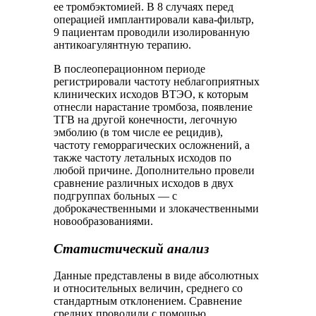
ее тромбэктомией. В 8 случаях перед
операцией имплантировали кава-фильтр,
9 пациентам проводили изолированную
антикоагулянтную терапию.
В послеоперационном периоде
регистрировали частоту неблагоприятных
клинических исходов ВТЭО, к которым
отнесли нарастание тромбоза, появление
ТГВ на другой конечности, легочную
эмболию (в том числе ее рецидив),
частоту геморрагических осложнений, а
также частоту летальных исходов по
любой причине. Дополнительно провели
сравнение различных исходов в двух
подгруппах больных — с
доброкачественными и злокачественными
новообразованиями.
Статистический анализ
Данные представлены в виде абсолютных
и относительных величин, среднего со
стандартным отклонением. Сравнение
средних проводили с помощью