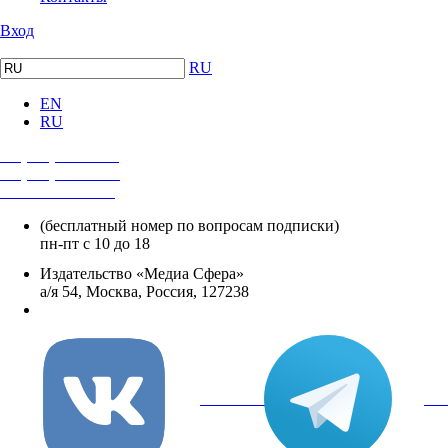
Вход
RU
EN
RU
+7 (495) 482-4118
+7 (495) 482-4329
+8 800 250-18-12
(бесплатный номер по вопросам подписки)
пн-пт с 10 до 18
Издательство «Медиа Сфера»
а/я 54, Москва, Россия, 127238
info@mediasphera.ru
вКонтакте
Tel