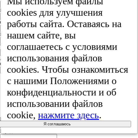
Мы используем файлы
cооkies для улучшения
Имя
работы сайта. Оставаясь на
Отчество
нашем сайте, вы
E-mail
соглашаетесь с условиями
Телефон
использования файлов
Адрес
Страна
cооkies. Чтобы ознакомиться
Россия
с нашими Положениями о
Россия
Белорусь
конфиденциальности и об
Украина
Польша
использовании файлов
Литва
Другая страна
cookie,
нажмите здесь
.
Индекс
Я соглашаюсь
Город