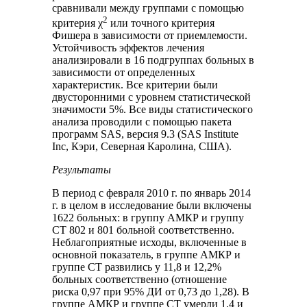
сравнивали между группами с помощью
2
критерия χ
или точного критерия
Фишера в зависимости от приемлемости.
Устойчивость эффектов лечения
анализировали в 16 подгруппах больных в
зависимости от определенных
характеристик. Все критерии были
двусторонними с уровнем статистической
значимости 5%. Все виды статистического
анализа проводили с помощью пакета
программ SAS, версия 9.3 (SAS Institute
Inc, Кэри, Северная Каролина, США).
Результаты
В период с февраля 2010 г. по январь 2014
г. в целом в исследование были включены
1622 больных: в группу АМКР и группу
СТ 802 и 801 больной соответственно.
Неблагоприятные исходы, включенные в
основной показатель, в группе АМКР и
группе СТ развились у 11,8 и 12,2%
больных соответственно (отношение
риска 0,97 при 95% ДИ от 0,73 до 1,28). В
группе АМКР и группе СТ умерли 1,4 и