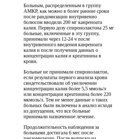
Больным, распределенным в группу
АМКР, как можно в более ранние сроки
после рандомизации внутривенно
болюсом вводили 200 мг канреноата
калия. Первую дозу спиронолактона 25 мг
больные, включенные в эту группу,
принимали через 12-24 ч после
внутривенного введения канреноата
калия и после получения данных о
концентрации калия и креатинина в
крови.
Больные не принимали спиронолактон,
если результаты первого анализа крови
свидетельствовали об увеличении
концентрации калия более 5,5 ммоль/л
или концентрации креатинина более 220
мкмоль/л. Тем не менее данные о таких
больных были включены в анализ исходя
из допущения, что все больные
принимали назначенное лечение.
Продолжительность наблюдения за
больными достигала 6 мес после
рандомизации. После выписки из