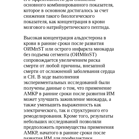
основного комбинированного показателя,
которое в основном достигалось за счет
снижения такого биологического
показателя, как концентрация в крови
мозгового натрийуретического пептида.
Высокая концентрация альдостерона в
крови в ранние сроки после развития
ОИМпST или острого инфаркта миокарда
без подъема сегмента (ОИМбпST)
сопровождается увеличением риска
смерти от любой причины, внезапной
смерти от осложнений заболевания сердца
и СН. В ходе выполнения
экспериментальных исследований были
получены данные о том, что применение
АМКР в ранние сроки после развития ИМ
может улучшить заживление миокарда, а
также уменьшить выраженность как
электрического, так и структурного его
ремоделирования. Кроме того, результаты
небольших исследований позволяли
предположить преимущества применения
АМКР, начатого в ранние сроки после
развития ИМ для профилактики