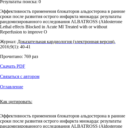
Результаты поиска:
0
Эффективность применения блокаторов альдостерона в ранние
сроки после развития острого инфаркта миокарда: результаты
рандомизированного исследования АLBATROSS (Aldosterone
Lethal effects Blocked in Acute MI Treated with or without
Reperfusion to improve O
Журнал:
Доказательная кардиология (электронная версия).
2016;9(1): 40‑41
Прочитано:
769
раз
Скачать PDF
Связаться с автором
Оглавление
Как цитировать:
Эффективность применения блокаторов альдостерона в ранние
сроки после развития острого инфаркта миокарда: результаты
рандомизированного исследования АLBATROSS (Aldosterone