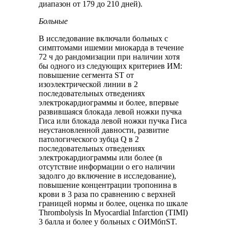
диапазон от 179 до 210 дней).
Больные
В исследование включали больных с
симптомами ишемии миокарда в течение
72 ч до рандомизации при наличии хотя
бы одного из следующих критериев ИМ:
повышение сегмента ST от
изоэлектрической линии в 2
последовательных отведениях
электрокардиограммы и более, впервые
развившаяся блокада левой ножки пучка
Гиса или блокада левой ножки пучка Гиса
неустановленной давности, развитие
патологического зубца Q в 2
последовательных отведениях
электрокардиограммы или более (в
отсутствие информации о его наличии
задолго до включение в исследование),
повышение концентрации тропонина в
крови в 3 раза по сравнению с верхней
границей нормы и более, оценка по шкале
Thrombolysis In Myocardial Infarction (TIMI)
3 балла и более у больных с ОИМбпST.