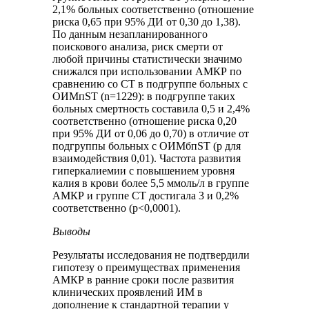
2,1% больных соответственно (отношение
риска 0,65 при 95% ДИ от 0,30 до 1,38).
По данным незапланированного
поискового анализа, риск смерти от
любой причины статистически значимо
снижался при использовании АМКР по
сравнению со СТ в подгруппе больных с
ОИМпST (n=1229): в подгруппе таких
больных смертность составила 0,5 и 2,4%
соответственно (отношение риска 0,20
при 95% ДИ от 0,06 до 0,70) в отличие от
подгруппы больных с ОИМбпST (p для
взаимодействия 0,01). Частота развития
гиперкалиемии с повышением уровня
калия в крови более 5,5 ммоль/л в группе
АМКР и группе СТ достигала 3 и 0,2%
соответственно (p<0,0001).
Выводы
Результаты исследования не подтвердили
гипотезу о преимуществах применения
АМКР в ранние сроки после развития
клинических проявлений ИМ в
дополнение к стандартной терапии у