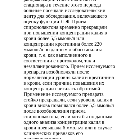
стационара в течение этого периода
больные посещали исследовательский
центр для обследования, включающего
оценку функции Л.Ж. Прием
спиронолактона временно прекращали
при повышении концентрации калия в
крови более 5,5 ммоль/л или
концентрации креатинина более 220
мкмоль/л по данным любого анализа
крови, т. е. как выполненного в
соответствии с протоколом, так и
незапланированного. Прием исследуемого
препарата возобновляли после
нормализации уровня калия и креатинина
в крови, если причина повышения их
концентрации считалась обратимой.
Применение исследуемого препарата
стойко прекращали, если уровень калия в
крови вновь повышался более 5,5 ммоль/л
после возобновления приема
спиронолактона, если хотя бы по данным
одного анализа концентрация калия в
крови превышала 6 ммоль/л или в случае
клинических признаков его
непереносимости.