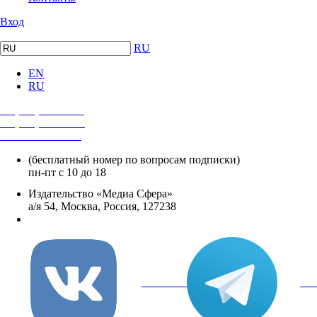
Вход
RU
EN
RU
+7 (495) 482-4118
+7 (495) 482-4329
+8 800 250-18-12
(бесплатный номер по вопросам подписки)
пн-пт с 10 до 18
Издательство «Медиа Сфера»
а/я 54, Москва, Россия, 127238
info@mediasphera.ru
вКонтакте
Tel