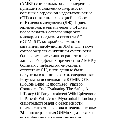
(АМКР) спиронолактона и эплеренона
приводит к снижению смертности
больных с сердечной недостаточностью
(СН) и сниженной фракцией выброса
(ФВ) левого желудочка (ЛЖ). Прием
эплеренона, начатый через 3-14 дней
после развития острого инфаркта
миокарда с подъемом сегмента ST
(ОИМпST), который осложнился
развитием дисфункции ЛЖ и СН, также
сопровождался снижением смертности.
Однако имелись лишь ограниченные
данные об эффектах применения АМКР у
больных с инфарктом миокарда в
отсутствие СН, и эти данные были
получены в клинических исследованиях.
Результаты исследования REMINDER
(Double-Blind, Randomized, Placebo-
Controlled Trial Evaluating The Safety And
Efficacy Of Early Treatment With Eplerenone
In Patients With Acute Myocardial Infarction)
свидетельствовали о безопасности
применения эплеренона в течение первых
24 ч после развития ОИМпST, а также о
его эффективности для снижения