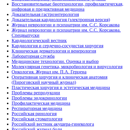
Восстановительные биотехнологии, профилактическая,
цифровая и предиктивная медицина
Доказательная гастроэнтерология
Доказательная кардиология (электронная версия)
Журнал неврологии и психиатрии им. С.С. Корсакова
Журнал неврологии и психиатрии им. С.С. Корсакова.
Спецвыпуски
Кардиологический вестник
Кардиология и сердечно-сосудистая хирургия
Клиническая дерматология и венерология
Лабораторная служба
Медицинские технологии. Оценка и выбор
Молекулярная генетика, микробиология и вирусология
Онкология. Журнал им. П.А. Герцена
Оперативная хирургия и клиническая анатомия
(Пироговский научный журнал)
Пластическая хирургия и эстетическая медицина
Проблемы репродукции
Проблемы эндокринологии
Профилактическая медицина
Респираторная медицина
Российская ринология
Российская стоматология
Российский вестник акушера-гинеколога
Российский журнал боли