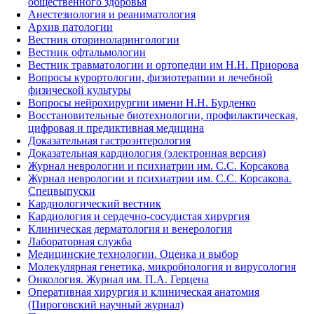
общественного здоровья
Анестезиология и реаниматология
Архив патологии
Вестник оториноларингологии
Вестник офтальмологии
Вестник травматологии и ортопедии им Н.Н. Приорова
Вопросы курортологии, физиотерапии и лечебной
физической культуры
Вопросы нейрохирургии имени Н.Н. Бурденко
Восстановительные биотехнологии, профилактическая,
цифровая и предиктивная медицина
Доказательная гастроэнтерология
Доказательная кардиология (электронная версия)
Журнал неврологии и психиатрии им. С.С. Корсакова
Журнал неврологии и психиатрии им. С.С. Корсакова.
Спецвыпуски
Кардиологический вестник
Кардиология и сердечно-сосудистая хирургия
Клиническая дерматология и венерология
Лабораторная служба
Медицинские технологии. Оценка и выбор
Молекулярная генетика, микробиология и вирусология
Онкология. Журнал им. П.А. Герцена
Оперативная хирургия и клиническая анатомия
(Пироговский научный журнал)