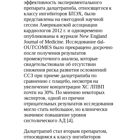
эффективность экспериментального
препарата далцетрапиба, относящегося к
классу ингибиторов БПЭХ, были
представлены на ежегодной научной
сессии Американской ассоциации
кардиологов 2012 г. и одновременно
опубликованы в журнале New England
Journal of Medicine. Исследование dal-
OUTCOMES было прекращено досрочно
после получения результатов
промежуточного анализа, которые
свидетельствовали об отсутствии
снижения риска развития осложнений
ССЗ при приеме далцетрапиба по
сравнению с плацебо, несмотря на
увеличение концентрации ХС ЛПВП
почти на 30%. По мнению некоторых
экспертов, одной из причин
отрицательных результатов исследования
могло стать небольшое, но клинически
значимое повышение уровня
систолического АД [4].
Далцетрапиб стал вторым препаратом,
относящимся к классу ингибиторов