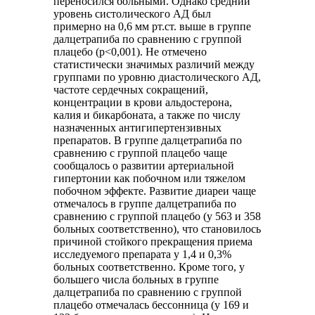
переносился больными. Однако средний
уровень систолического АД был
примерно на 0,6 мм рт.ст. выше в группе
далцетрапиба по сравнению с группой
плацебо (p<0,001). Не отмечено
статистически значимых различий между
группами по уровню диастолического АД,
частоте сердечных сокращений,
концентрации в крови альдостерона,
калия и бикарбоната, а также по числу
назначенных антигипертензивных
препаратов. В группе далцетрапиба по
сравнению с группой плацебо чаще
сообщалось о развитии артериальной
гипертонии как побочном или тяжелом
побочном эффекте. Развитие диареи чаще
отмечалось в группе далцетрапиба по
сравнению с группой плацебо (у 563 и 358
больных соответственно), что становилось
причиной стойкого прекращения приема
исследуемого препарата у 1,4 и 0,3%
больных соответственно. Кроме того, у
большего числа больных в группе
далцетрапиба по сравнению с группой
плацебо отмечалась бессонница (у 169 и