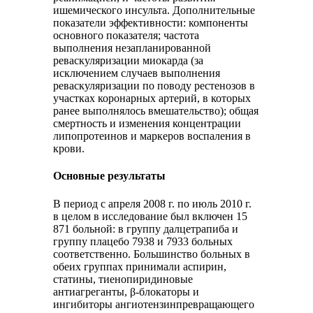
ишемического инсульта. Дополнительные
показатели эффективности: компоненты
основного показателя; частота
выполнения незапланированной
реваскуляризации миокарда (за
исключением случаев выполнения
реваскуляризации по поводу рестенозов в
участках коронарных артерий, в которых
ранее выполнялось вмешательство); общая
смертность и изменения концентрации
липопротеинов и маркеров воспаления в
крови.
Основные результаты
В период с апреля 2008 г. по июль 2010 г.
в целом в исследование был включен 15
871 больной: в группу далцетрапиба и
группу плацебо 7938 и 7933 больных
соответственно. Большинство больных в
обеих группах принимали аспирин,
статины, тиенопиридиновые
антиагреганты, β-блокаторы и
ингибиторы ангиотензинпревращающего