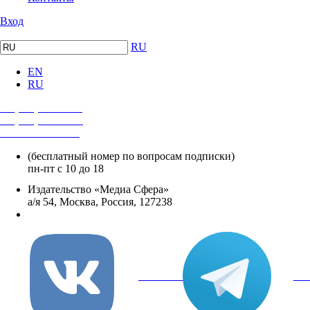
Вход
RU
EN
RU
+7 (495) 482-4118
+7 (495) 482-4329
+8 800 250-18-12
(бесплатный номер по вопросам подписки)
пн-пт с 10 до 18
Издательство «Медиа Сфера»
а/я 54, Москва, Россия, 127238
info@mediasphera.ru
вКонтакте
Tel