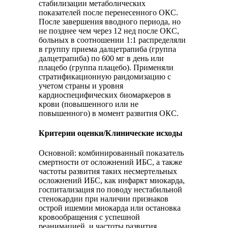
стабилизации метаболических
показателей после перенесенного ОКС.
После завершения вводного периода, но
не позднее чем через 12 нед после ОКС,
больных в соотношении 1:1 распределяли
в группу приема далцетрапиба (группа
далцетрапиба) по 600 мг в день или
плацебо (группа плацебо). Применяли
стратификационную рандомизацию с
учетом страны и уровня
кардиоспецифических биомаркеров в
крови (повышенного или не
повышенного) в момент развития ОКС.
Критерии оценки/Клинические исходы
Основной: комбинированный показатель
смертности от осложнений ИБС, а также
частоты развития таких несмертельных
осложнений ИБС, как инфаркт миокарда,
госпитализация по поводу нестабильной
стенокардии при наличии признаков
острой ишемии миокарда или остановка
кровообращения с успешной
реанимацией, и частоты развития