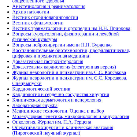
общественного здоровья
Анестезиология и реаниматология
Архив патологии
Вестник оториноларингологии
Вестник офтальмологии
Вестник травматологии и ортопедии им Н.Н. Приорова
Вопросы курортологии, физиотерапии и лечебной
физической культуры
Вопросы нейрохирургии имени Н.Н. Бурденко
Восстановительные биотехнологии, профилактическая,
цифровая и предиктивная медицина
Доказательная гастроэнтерология
Доказательная кардиология (электронная версия)
Журнал неврологии и психиатрии им. С.С. Корсакова
Журнал неврологии и психиатрии им. С.С. Корсакова.
Спецвыпуски
Кардиологический вестник
Кардиология и сердечно-сосудистая хирургия
Клиническая дерматология и венерология
Лабораторная служба
Медицинские технологии. Оценка и выбор
Молекулярная генетика, микробиология и вирусология
Онкология. Журнал им. П.А. Герцена
Оперативная хирургия и клиническая анатомия
(Пироговский научный журнал)