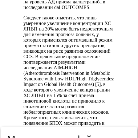
на уровень АД приема далцетрапиба в
исследовании dal-OUTCOMES.
Следует также отметить, что лишь
умеренное увеличение концентрации ХС
ЛПВП на 30% могло быть недостаточным
для изменения прогноза больных, у
которых применялся оптимальный режим
приема статинов и других препаратов,
влияющих на риск развития осложнений
ССЗ. В целом такое предположение
подтверждается результатами
исследования AIM-HIGH
(Atherothrombosis Intervention in Metabolic
Syndrome with Low HDL/High Triglycerides:
Impact on Global Health Outcomes) [5], в
ходе которого увеличение концентрации
ХС ЛПВП на 15% за счет приема
никотиновой кислоты не приводило к
снижению частоты развития
неблагоприятных клинических исходов.
Кроме того, нельзя исключить, что
подавление БПЭХ может приводить к
образованию форм ЛПВП, которые
утрачивают функциональную активность