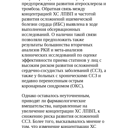
предупреждении развития атеросклероза и
тромбоза. Обратная связь между
концентрацией ХС ЛПВП и частотой
развития осложнений ишемической
болезни сердца (ИБС) выявлена в ходе
выполнения обсервационных
исследований. О наличии такой связи
позволяли предположить также
результаты большинства вторичных
анализов РКИ и мета-анализов
клинических исследований по оценке
эффективности приема статинов у лиц с
высоким риском развития осложнений
сердечно-сосудистых заболеваний (ССЗ), а
также у больных с хроническими ССЗ и
недавно перенесенным острым
коронарным синдромом (ОКС).
Однако оставалось неуточненным,
приводят ли фармакологические
вмешательства, направленные на
увеличение концентрации ХС ЛПВП, к
снижению риска развития осложнений
ССЗ. Более того, высказывалось мнение о
том, что изменение концентрации ХС