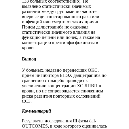
133 больных соответственно). Не
выявлено статистически значимых
различий между группами по частоте
впервые диагностированного рака или
инфекций или смерти от таких причин.
Прием далцетрапиба не оказывал
статистически значимого влияния на
функцию печени или почек, а также на
концентрацию креатинфосфокиназы в
крови.
Вывод
У больных, недавно перенесших ОКС,
прием ингибитора БПЭХ далцетрапиба по
сравнению с плацебо приводит к
увеличению концентрации ХС ЛПВП в
крови, но не сопровождается снижением
риска развития повторных осложнений
ССЗ.
Комментарий
Результаты исследования III фазы dal-
OUTCOMES, в ходе которого оценивалась