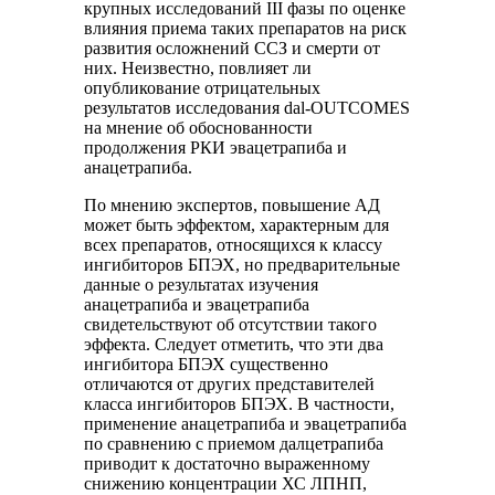
крупных исследований III фазы по оценке
влияния приема таких препаратов на риск
развития осложнений ССЗ и смерти от
них. Неизвестно, повлияет ли
опубликование отрицательных
результатов исследования dal-OUTCOMES
на мнение об обоснованности
продолжения РКИ эвацетрапиба и
анацетрапиба.
По мнению экспертов, повышение АД
может быть эффектом, характерным для
всех препаратов, относящихся к классу
ингибиторов БПЭХ, но предварительные
данные о результатах изучения
анацетрапиба и эвацетрапиба
свидетельствуют об отсутствии такого
эффекта. Следует отметить, что эти два
ингибитора БПЭХ существенно
отличаются от других представителей
класса ингибиторов БПЭХ. В частности,
применение анацетрапиба и эвацетрапиба
по сравнению с приемом далцетрапиба
приводит к достаточно выраженному
снижению концентрации ХС ЛПНП,