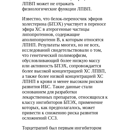
ЛПВП может не отражать
физиологические функции ЛПВП.
Известно, что белок-переносчик эфиров
холестерина (БПЭХ) участвует в переносе
эфира ХС в атерогенные частицы
липопротеинов, содержащие
аполипопротеин В, к которым относятся
ЛПНП. Результаты многих, но не всех,
исследований свидетельствовали о том,
что генетический полиморфизм,
обусловливающий более низкую массу
или активность БПЭХ, сопровождается
более высокой концентрацией ХС ЛПВП,
а также более низкой концентрацией ХС
ЛПНП в крови и менее высоким риском
развития ИБС. Такие данные стали
основанием для разработки
лекарственных препаратов, относящихся к
классу ингибиторов БПЭХ, применение
которых, как предполагалось, может
привести к снижению риска развития
осложнений ССЗ.
Торцетрапиб был первым ингибитором