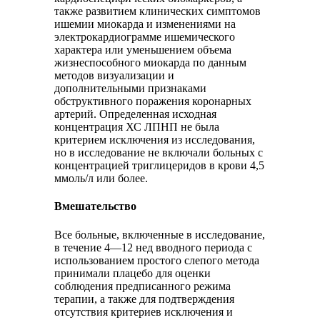
также развитием клинических симптомов
ишемии миокарда и изменениями на
электрокардиограмме ишемического
характера или уменьшением объема
жизнеспособного миокарда по данным
методов визуализации и
дополнительными признаками
обструктивного поражения коронарных
артерий. Определенная исходная
концентрация ХС ЛПНП не была
критерием исключения из исследования,
но в исследование не включали больных с
концентрацией триглицеридов в крови 4,5
ммоль/л или более.
Вмешательство
Все больные, включенные в исследование,
в течение 4—12 нед вводного периода с
использованием простого слепого метода
принимали плацебо для оценки
соблюдения предписанного режима
терапии, а также для подтверждения
отсутствия критериев исключения и