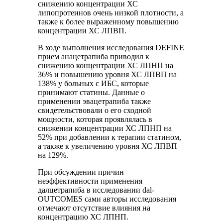
снижению концентрации ХС
липопротеинов очень низкой плотности, а
также к более выраженному повышению
концентрации ХС ЛПВП.
В ходе выполнения исследования DEFINE
прием анацетрапиба приводил к
снижению концентрации ХС ЛПНП на
36% и повышению уровня ХС ЛПВП на
138% у больных с ИБС, которые
принимают статины. Данные о
применении эвацетрапиба также
свидетельствовали о его сходной
мощности, которая проявлялась в
снижении концентрации ХС ЛПНП на
52% при добавлении к терапии статином,
а также к увеличению уровня ХС ЛПВП
на 129%.
При обсуждении причин
неэффективности применения
далцетрапиба в исследовании dal-
OUTCOMES сами авторы исследования
отмечают отсутствие влияния на
концентрацию ХС ЛПНП.