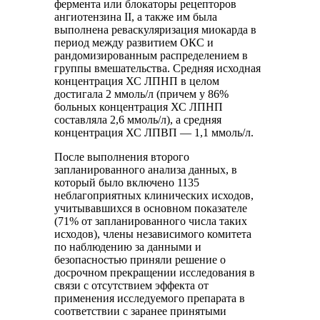
фермента или блокаторы рецепторов
ангиотензина II, а также им была
выполнена реваскуляризация миокарда в
период между развитием ОКС и
рандомизированным распределением в
группы вмешательства. Средняя исходная
концентрация ХС ЛПНП в целом
достигала 2 ммоль/л (причем у 86%
больных концентрация ХС ЛПНП
составляла 2,6 ммоль/л), а средняя
концентрация ХС ЛПВП — 1,1 ммоль/л.
После выполнения второго
запланированного анализа данных, в
который было включено 1135
неблагоприятных клинических исходов,
учитывавшихся в основном показателе
(71% от запланированного числа таких
исходов), члены независимого комитета
по наблюдению за данными и
безопасностью приняли решение о
досрочном прекращении исследования в
связи с отсутствием эффекта от
применения исследуемого препарата в
соответствии с заранее принятыми