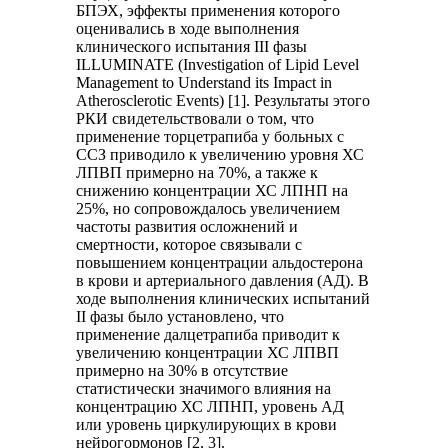
БПЭХ, эффекты применения которого
оценивались в ходе выполнения
клинического испытания III фазы
ILLUMINATE (Investigation of Lipid Level
Management to Understand its Impact in
Atherosclerotic Events) [1]. Результаты этого
РКИ свидетельствовали о том, что
применение торцетрапиба у больных с
ССЗ приводило к увеличению уровня ХС
ЛПВП примерно на 70%, а также к
снижению концентрации ХС ЛПНП на
25%, но сопровождалось увеличением
частоты развития осложнений и
смертности, которое связывали с
повышением концентрации альдостерона
в крови и артериального давления (АД). В
ходе выполнения клинических испытаний
II фазы было установлено, что
применение далцетрапиба приводит к
увеличению концентрации ХС ЛПВП
примерно на 30% в отсутствие
статистически значимого влияния на
концентрацию ХС ЛПНП, уровень АД
или уровень циркулирующих в крови
нейрогормонов [2, 3].