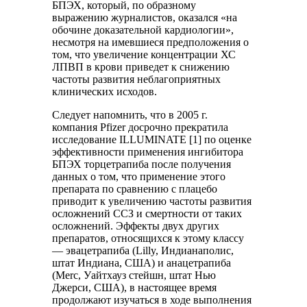
БПЭХ, который, по образному
выражению журналистов, оказался «на
обочине доказательной кардиологии»,
несмотря на имевшиеся предположения о
том, что увеличение концентрации ХС
ЛПВП в крови приведет к снижению
частоты развития неблагоприятных
клинических исходов.
Следует напомнить, что в 2005 г.
компания Pfizer досрочно прекратила
исследование ILLUMINATE [1] по оценке
эффективности применения ингибитора
БПЭХ торцетрапиба после получения
данных о том, что применение этого
препарата по сравнению с плацебо
приводит к увеличению частоты развития
осложнений ССЗ и смертности от таких
осложнений. Эффекты двух других
препаратов, относящихся к этому классу
— эвацетрапиба (Lilly, Индианаполис,
штат Индиана, США) и анацетрапиба
(Merc, Уайтхауз стейшн, штат Нью
Джерси, США), в настоящее время
продолжают изучаться в ходе выполнения