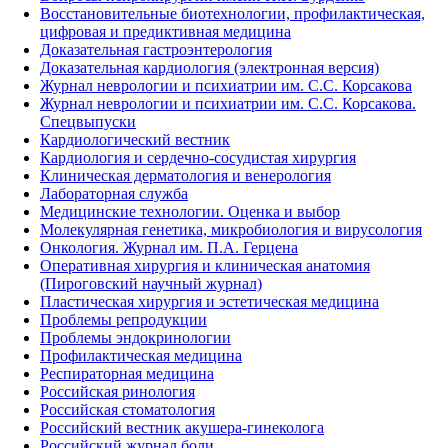
Восстановительные биотехнологии, профилактическая,
цифровая и предиктивная медицина
Доказательная гастроэнтерология
Доказательная кардиология (электронная версия)
Журнал неврологии и психиатрии им. С.С. Корсакова
Журнал неврологии и психиатрии им. С.С. Корсакова.
Спецвыпуски
Кардиологический вестник
Кардиология и сердечно-сосудистая хирургия
Клиническая дерматология и венерология
Лабораторная служба
Медицинские технологии. Оценка и выбор
Молекулярная генетика, микробиология и вирусология
Онкология. Журнал им. П.А. Герцена
Оперативная хирургия и клиническая анатомия
(Пироговский научный журнал)
Пластическая хирургия и эстетическая медицина
Проблемы репродукции
Проблемы эндокринологии
Профилактическая медицина
Респираторная медицина
Российская ринология
Российская стоматология
Российский вестник акушера-гинеколога
Российский журнал боли