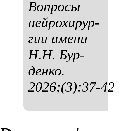
Воп­ро­сы
ней­ро­хи­рур­
гии име­ни
Н.Н. Бур­
ден­ко.
2026;(3):37-42