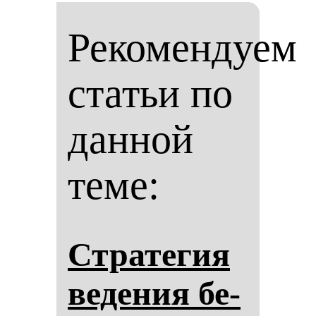
Рекомендуем
статьи по
данной
теме:
Стра­те­гия
ве­де­ния бе­