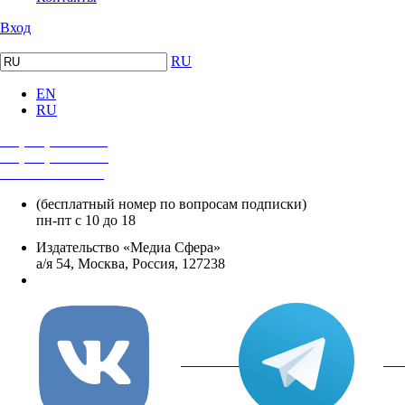
Вход
RU
EN
RU
+7 (495) 482-4118
+7 (495) 482-4329
+8 800 250-18-12
(бесплатный номер по вопросам подписки)
пн-пт с 10 до 18
Издательство «Медиа Сфера»
а/я 54, Москва, Россия, 127238
info@mediasphera.ru
вКонтакте
Tel