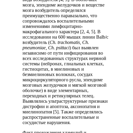
мозга, эпендиме желудочков и веществе
мозга возбудитель определялся
преимущественно паравазально, что
сопровождалось воспалительными
изменениями лимфоцитарно-
макрофагального характера [2, 4, 5]. В
исследовании на 600 мышах линии Balb/c
возбудитель (
Ch. trachomatis, Сh.
рneumoniae, Ch. psittaci
) был выявлен
независимо от пути инфицирования во
всех исследованных структурах нервной
системы (нейронах, глиальных клетках,
гистиоцитах, в миелиновых и
безмиелиновых волокнах, сосудах
микроциркуляторного русла, эпендиме
мозговых желудочков и мягкой мозговой
оболочке) в виде элементарных,
переходных и ретикулярных телец.
Выявлялись ультраструктурные признаки
дистрофии и апоптоза, аксонопатия и
миелинопатия [5]. Также определялись
распространенные воспалительные и
сосудистые нарушения.
Факт прохождения хламидий и