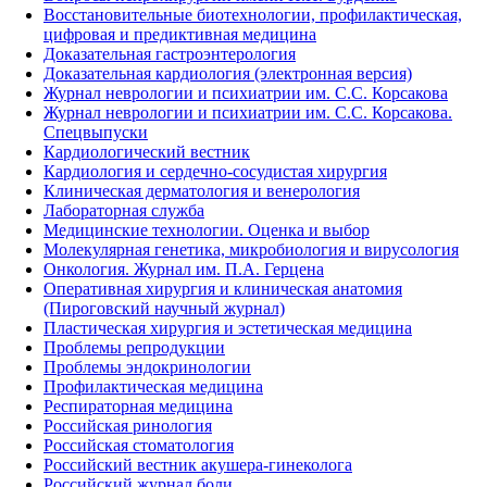
Восстановительные биотехнологии, профилактическая,
цифровая и предиктивная медицина
Доказательная гастроэнтерология
Доказательная кардиология (электронная версия)
Журнал неврологии и психиатрии им. С.С. Корсакова
Журнал неврологии и психиатрии им. С.С. Корсакова.
Спецвыпуски
Кардиологический вестник
Кардиология и сердечно-сосудистая хирургия
Клиническая дерматология и венерология
Лабораторная служба
Медицинские технологии. Оценка и выбор
Молекулярная генетика, микробиология и вирусология
Онкология. Журнал им. П.А. Герцена
Оперативная хирургия и клиническая анатомия
(Пироговский научный журнал)
Пластическая хирургия и эстетическая медицина
Проблемы репродукции
Проблемы эндокринологии
Профилактическая медицина
Респираторная медицина
Российская ринология
Российская стоматология
Российский вестник акушера-гинеколога
Российский журнал боли