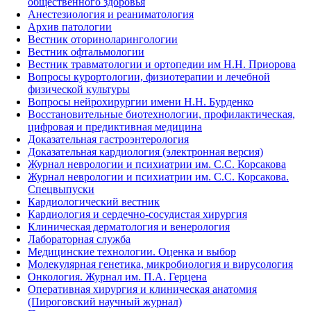
общественного здоровья
Анестезиология и реаниматология
Архив патологии
Вестник оториноларингологии
Вестник офтальмологии
Вестник травматологии и ортопедии им Н.Н. Приорова
Вопросы курортологии, физиотерапии и лечебной
физической культуры
Вопросы нейрохирургии имени Н.Н. Бурденко
Восстановительные биотехнологии, профилактическая,
цифровая и предиктивная медицина
Доказательная гастроэнтерология
Доказательная кардиология (электронная версия)
Журнал неврологии и психиатрии им. С.С. Корсакова
Журнал неврологии и психиатрии им. С.С. Корсакова.
Спецвыпуски
Кардиологический вестник
Кардиология и сердечно-сосудистая хирургия
Клиническая дерматология и венерология
Лабораторная служба
Медицинские технологии. Оценка и выбор
Молекулярная генетика, микробиология и вирусология
Онкология. Журнал им. П.А. Герцена
Оперативная хирургия и клиническая анатомия
(Пироговский научный журнал)