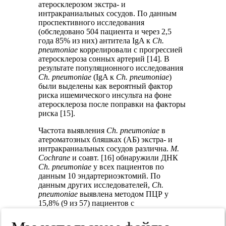
атеросклерозом экстра- и
интракраниальных сосудов. По данным
проспективного исследования
(обследовано 504 пациента и через 2,5
года 85% из них) антитела IgA к
Сh.
рneumoniae
коррелировали с прогрессией
атеросклероза сонных артерий [14]. В
результате популяционного исследования
Сh. рneumoniae
(IgA к
Сh. рneumoniae
)
были выделены как вероятный фактор
риска ишемического инсульта на фоне
атеросклероза после поправки на факторы
риска [15].
Частота выявления
Сh. рneumoniae
в
атероматозных бляшках (АБ) экстра- и
интракраниальных сосудов различна.
М.
Cochrane
и соавт. [16] обнаружили ДНК
Сh. рneumoniae
у всех пациентов по
данным 10 эндартериоэктомий. По
данным других исследователей,
Сh.
рneumoniae
выявлена методом ПЦР у
15,8% (9 из 57) пациентов с
бессимптомным течением
цереброваскулярной патологии и лишь у