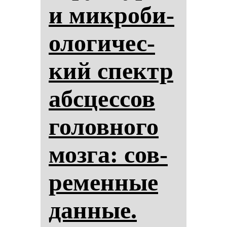
и мик­ро­би­
оло­ги­чес­
кий спектр
аб­сцес­сов
го­лов­но­го
моз­га: сов­
ре­мен­ные
дан­ные.