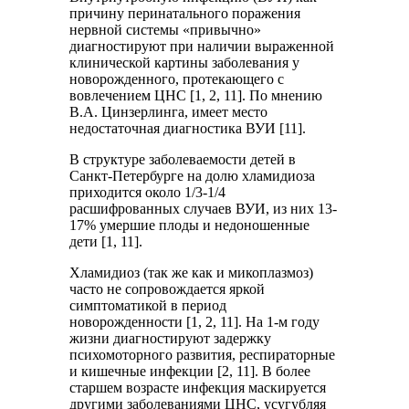
причину перинатального поражения
нервной системы «привычно»
диагностируют при наличии выраженной
клинической картины заболевания у
новорожденного, протекающего с
вовлечением ЦНС [1, 2, 11]. По мнению
В.А. Цинзерлинга, имеет место
недостаточная диагностика ВУИ [11].
В структуре заболеваемости детей в
Санкт-Петербурге на долю хламидиоза
приходится около 1/3-1/4
расшифрованных случаев ВУИ, из них 13-
17% умершие плоды и недоношенные
дети [1, 11].
Хламидиоз (так же как и микоплазмоз)
часто не сопровождается яркой
симптоматикой в период
новорожденности [1, 2, 11]. На 1-м году
жизни диагностируют задержку
психомоторного развития, респираторные
и кишечные инфекции [2, 11]. В более
старшем возрасте инфекция маскируется
другими заболеваниями ЦНС, усугубляя