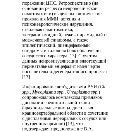
поражении ЦНС. Ретроспективно (на
основании регресса неврологической
симптоматики) выделены клинические
проявления ММИ: астения и
психоневрологические нарушения,
стволовая симптоматика,
экстрапирамидный, реже - пирамидный и
мозжечковый синдромы, а также
эпилептический, диэнцефальный
синдромы и головная боль оболочечно-
сосудистого характера [13]. С учетом
данных нейровизуализации вялотекущий
перинатальный энцефалит имел черты
воспалительно-дегенеративного процесса
[13].
Инфицирование возбудителями ВУИ (
Ch.
spp., Mycoplasma spp., Ureaplasma spp.
)
сопровождалось комплексом признаков
дисплазии соединительной ткани
(арахноидальные кисты, дисплазия
краниовертебральной области в сочетании
с дисплазиями церебральных сосудов или
внутренних органов) [13], что
подтверждает предположение В.А.