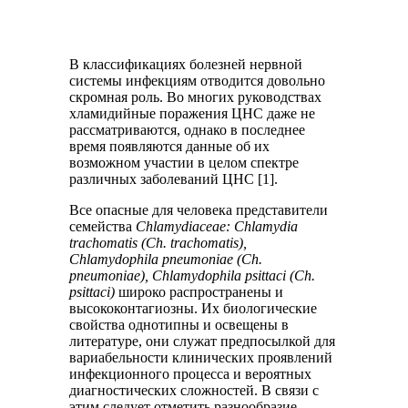
В классификациях болезней нервной
системы инфекциям отводится довольно
скромная роль. Во многих руководствах
хламидийные поражения ЦНС даже не
рассматриваются, однако в последнее
время появляются данные об их
возможном участии в целом спектре
различных заболеваний ЦНС [1].
Все опасные для человека представители
семейства
Chlamуdiaceae: Сhlamydia
trachomatis (Ch. trachomatis),
Сhlamydophila pneumoniae (Сh.
pneumoniae), Сhlamydophila psittaci (Ch.
psittaci)
широко распространены и
высококонтагиозны. Их биологические
свойства однотипны и освещены в
литературе, они служат предпосылкой для
вариабельности клинических проявлений
инфекционного процесса и вероятных
диагностических сложностей. В связи с
этим следует отметить разнообразие