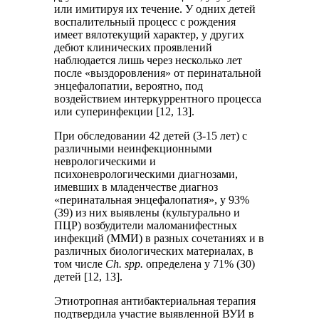
или имитируя их течение. У одних детей
воспалительный процесс с рождения
имеет вялотекущий характер, у других
дебют клинических проявлений
наблюдается лишь через несколько лет
после «выздоровления» от перинатальной
энцефалопатии, вероятно, под
воздействием интеркуррентного процесса
или суперинфекции [12, 13].
При обследовании 42 детей (3-15 лет) с
различными неинфекционными
неврологическими и
психоневрологическими диагнозами,
имевших в младенчестве диагноз
«перинатальная энцефалопатия», у 93%
(39) из них выявлены (культурально и
ПЦР) возбудители маломанифестных
инфекций (ММИ) в разных сочетаниях и в
различных биологических материалах, в
том числе
Ch. spp.
определена у 71% (30)
детей [12, 13].
Этиотропная антибактериальная терапия
подтвердила участие выявленной ВУИ в