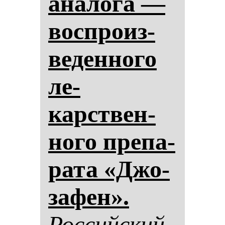
ана­ло­га —
вос­про­из­
ве­ден­но­го
ле­
карствен­
но­го пре­па­
ра­та «Джо­
за­фен».
Рос­сий­ский