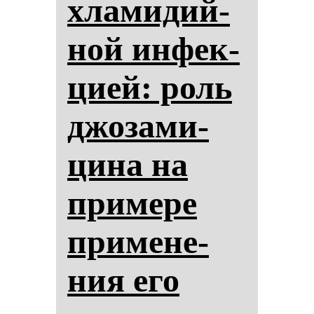
хла­ми­дий­
ной ин­фек­
ци­ей: роль
джо­за­ми­
ци­на на
при­ме­ре
при­ме­не­
ния его