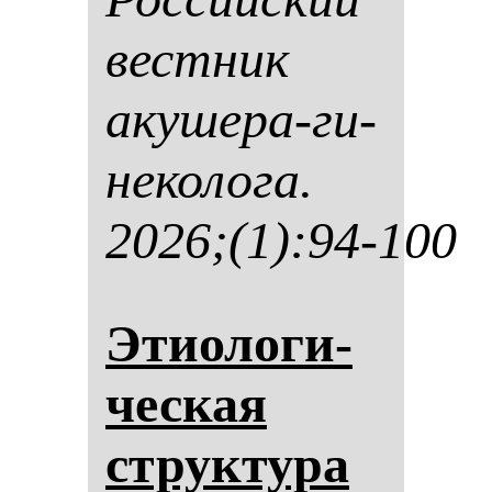
вес­тник
аку­ше­ра-ги­
не­ко­ло­га.
2026;(1):94-100
Эти­оло­ги­
чес­кая
струк­ту­ра