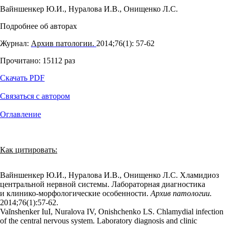
Вайншенкер Ю.И.
,
Нуралова И.В.
,
Онищенко Л.С.
Подробнее об авторах
Журнал:
Архив патологии.
2014;76(1): 57‑62
Прочитано:
15112
раз
Скачать PDF
Связаться с автором
Оглавление
Как цитировать:
Вайншенкер Ю.И., Нуралова И.В., Онищенко Л.С. Хламидиоз
центральной нервной системы. Лабораторная диагностика
и клинико-морфологические особенности.
Архив патологии.
2014;76(1):57‑62.
Vaĭnshenker IuI, Nuralova IV, Onishchenko LS. Chlamydial infection
of the central nervous system. Laboratory diagnosis and clinic