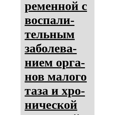
ре­мен­ной с
вос­па­ли­
тель­ным
за­бо­ле­ва­
ни­ем ор­га­
нов ма­ло­го
та­за и хро­
ни­чес­кой