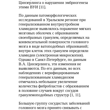
Цинзерлинга о нарушении эмбриогенеза
этими ВУИ [11].
По данным патоморфологических
исследований в Уральском регионе при
генерализованном внутриутробном
хламидиозе выявлялось поражение мягких
мозговых оболочек с образованием
своеобразных гранулем, определяемых на
конвекситальной поверхности головного
мозга в виде ватоподобных образований;
внутри клеток этих гранулем определяли
хламидии (электронная микроскопия).
Однако в Санкт-Петербурге, по данным
В.А. Цинзерлинга, эти изменения не
выявляются. По его данным, во всех
наблюдениях с верифицированным
генерализованным хламидиозом
отмечалось небольшое увеличение
количества фибробластов с образованием
в половине случаев вокруг сосудов
гранулемоподобных структур [1, 11].
Большую группу сосудистых заболеваний
головного мозга принято связывать с