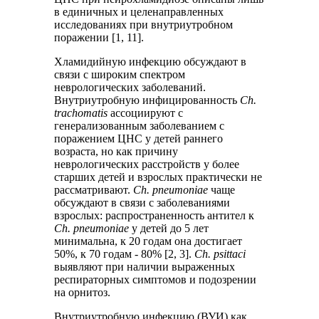
в единичных и целенаправленных
исследованиях при внутриутробном
поражении [1, 11].
Хламидийную инфекцию обсуждают в
связи с широким спектром
неврологических заболеваний.
Внутриутробную инфицированность
Ch.
trachomatis
ассоциируют с
генерализованным заболеванием с
поражением ЦНС у детей раннего
возраста, но как причину
неврологических расстройств у более
старших детей и взрослых практически не
рассматривают.
Сh. рneumoniae
чаще
обсуждают в связи с заболеваниями
взрослых: распространенность антител к
Сh. рneumoniae
у детей до 5 лет
минимальна, к 20 годам она достигает
50%, к 70 годам - 80% [2, 3].
Ch. psittaci
выявляют при наличии выраженных
респираторных симптомов и подозрении
на орнитоз.
Внутриутробную инфекцию (ВУИ) как