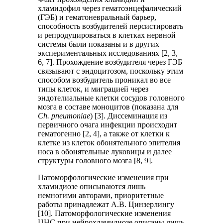
хламидофил через гематоэнцефалический
(ГЭБ) и гематоневральный барьер,
способность возбудителей персистировать
и репродуцироваться в клетках нервной
системы были показаны и в других
экспериментальных исследованиях [2, 3,
6, 7]. Прохождение возбудителя через ГЭБ
связывают с эндоцитозом, поскольку этим
способом возбудитель проникал во все
типы клеток, и миграцией через
эндотелиальные клетки сосудов головного
мозга в составе моноцитов (показана для
Сh. рneumoniae
) [3]. Диссеминация из
первичного очага инфекции происходит
гематогенно [2, 4], а также от клетки к
клетке из клеток обонятельного эпителия
носа в обонятельные луковицы и далее
структуры головного мозга [8, 9].
Патоморфологические изменения при
хламидиозе описываются лишь
немногими авторами, приоритетные
работы принадлежат А.В. Цинзерлингу
[10]. Патоморфологические изменения
ЦНС при нейрохламидиозе описаны лишь