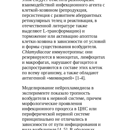
взаимодействий инфекционного агента с
клеткой-хозяином (репродукция,
персистенция с развитием аберрантных
ретикулярных телец и реактивация, в
отечественной литературе также
выделяют L-трансформацию) и
торможение или активацию апоптоза
клетки-хозяина в зависимости от условий
и формы существования возбудителя.
Chlamуdiaceae
иммунотропны: они
резервируются в моноцитах, лимфоцитах
и макрофагах, нарушают фагоцитоз и
распространяются в составе этих клеток
по всему организму, а также обладают
антигенной «мимикрией» [1-4].
Моделирование нейрохламидиоза в
эксперименте показало тропность
возбудителя к нервной системе, причем
морфологические проявления
инфекционного процесса в ЦНС или
периферической нервной системе
принципиально не отличались в
зависимости от пути инфицирования и
вида возбудителя [4, 5]. В оболочках