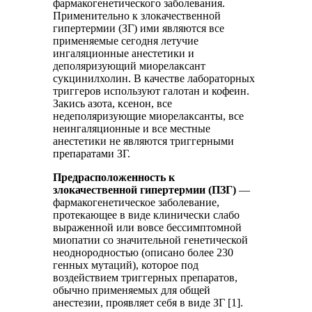
фармакогенетического заболевания.
Применительно к злокачественной
гипертермии (ЗГ) ими являются все
применяемые сегодня летучие
ингаляционные анестетики и
деполяризующий миорелаксант
сукцинилхолин. В качестве лабораторных
триггеров используют галотан и кофеин.
Закись азота, ксенон, все
недеполяризующие миорелаксанты, все
неингаляционные и все местные
анестетики не являются триггерными
препаратами ЗГ.
Предрасположенность к
злокачественной гипертермии (ПЗГ)
—
фармакогенетическое заболевание,
протекающее в виде клинически слабо
выраженной или вовсе бессимптомной
миопатии со значительной генетической
неоднородностью (описано более 230
генных мутаций), которое под
воздействием триггерных препаратов,
обычно применяемых для общей
анестезии, проявляет себя в виде ЗГ [1].