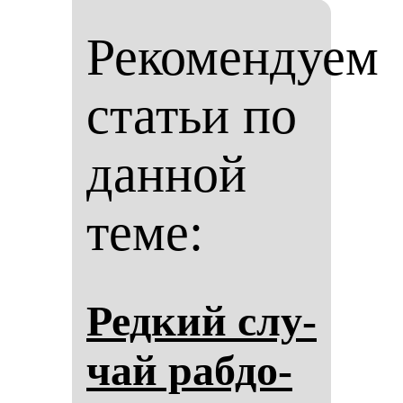
Рекомендуем
статьи по
данной
теме:
Ред­кий слу­
чай раб­до­