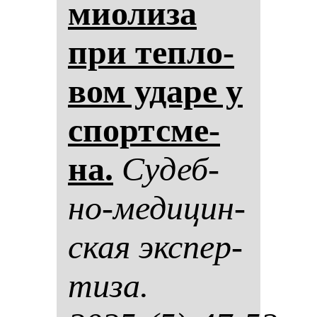
ми­оли­за
при теп­ло­
вом уда­ре у
спортсме­
на.
Су­деб­
но-ме­ди­цин­
ская эк­спер­
ти­за.