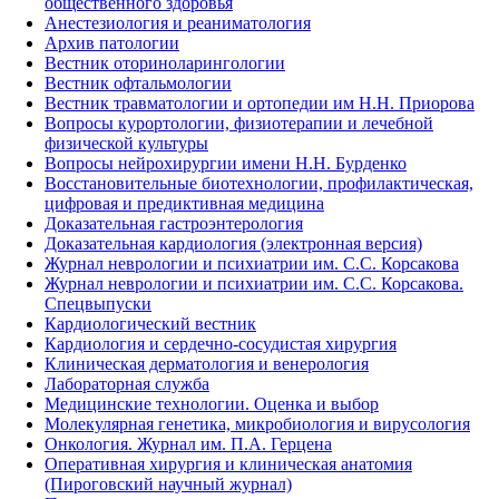
общественного здоровья
Анестезиология и реаниматология
Архив патологии
Вестник оториноларингологии
Вестник офтальмологии
Вестник травматологии и ортопедии им Н.Н. Приорова
Вопросы курортологии, физиотерапии и лечебной
физической культуры
Вопросы нейрохирургии имени Н.Н. Бурденко
Восстановительные биотехнологии, профилактическая,
цифровая и предиктивная медицина
Доказательная гастроэнтерология
Доказательная кардиология (электронная версия)
Журнал неврологии и психиатрии им. С.С. Корсакова
Журнал неврологии и психиатрии им. С.С. Корсакова.
Спецвыпуски
Кардиологический вестник
Кардиология и сердечно-сосудистая хирургия
Клиническая дерматология и венерология
Лабораторная служба
Медицинские технологии. Оценка и выбор
Молекулярная генетика, микробиология и вирусология
Онкология. Журнал им. П.А. Герцена
Оперативная хирургия и клиническая анатомия
(Пироговский научный журнал)