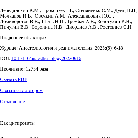
Лебединский К.М.
,
Прокопьев Г.Г.
,
Степаненко С.М.
,
Дунц П.В.
,
Молчанов И.В.
,
Овечкин А.М.
,
Александрович Ю.С.
,
Ломиворотов В.В.
,
Шень Н.П.
,
Трембач А.В.
,
Золотухин К.Н.
,
Пичугин В.В.
,
Боронина И.В.
,
Диордиев А.В.
,
Ростовцев С.И.
Подробнее об авторах
Журнал:
Анестезиология и реаниматология.
2023;(6): 6‑18
DOI:
10.17116/anaesthesiology20230616
Прочитано:
12734
раза
Скачать PDF
Связаться с автором
Оглавление
Как цитировать: