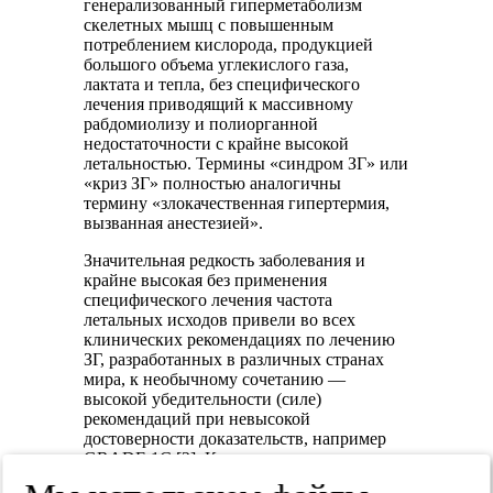
генерализованный гиперметаболизм
скелетных мышц с повышенным
потреблением кислорода, продукцией
большого объема углекислого газа,
лактата и тепла, без специфического
лечения приводящий к массивному
рабдомиолизу и полиорганной
недостаточности с крайне высокой
летальностью. Термины «синдром ЗГ» или
«криз ЗГ» полностью аналогичны
термину «злокачественная гипертермия,
вызванная анестезией».
Значительная редкость заболевания и
крайне высокая без применения
специфического лечения частота
летальных исходов привели во всех
клинических рекомендациях по лечению
ЗГ, разработанных в различных странах
мира, к необычному сочетанию —
высокой убедительности (силе)
рекомендаций при невысокой
достоверности доказательств, например
GRADE 1C [2]. К сожалению, мы не
располагаем возможностью подчеркнуть