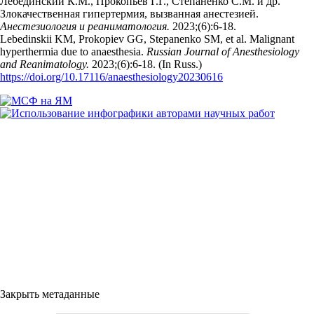
Лебединский К.М., Прокопьев Г.Г., Степаненко С.М. и др.
Злокачественная гипертермия, вызванная анестезией.
Анестезиология и реаниматология.
2023;(6):6‑18.
Lebedinskii KM, Prokopiev GG, Stepanenko SM, et al. Malignant
hyperthermia due to anaesthesia.
Russian Journal of Anesthesiology
and Reanimatology.
2023;(6):6‑18. (In Russ.)
https://doi.org/10.17116/anaesthesiology20230616
Закрыть метаданные