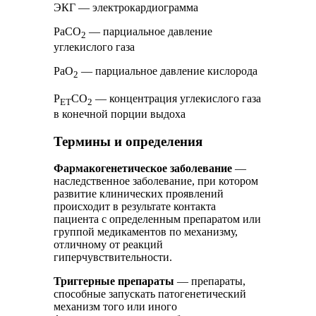
ЭКГ — электрокардиограмма
PaCO
— парциальное давление
2
углекислого газа
РаО
— парциальное давление кислорода
2
P
CO
— концентрация углекислого газа
ET
2
в конечной порции выдоха
Термины и определения
Фармакогенетическое заболевание
—
наследственное заболевание, при котором
развитие клинических проявлений
происходит в результате контакта
пациента с определенным препаратом или
группой медикаментов по механизму,
отличному от реакций
гиперчувствительности.
Триггерные препараты
— препараты,
способные запускать патогенетический
механизм того или иного