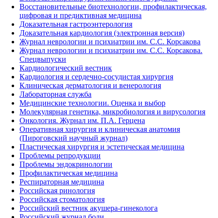
Восстановительные биотехнологии, профилактическая,
цифровая и предиктивная медицина
Доказательная гастроэнтерология
Доказательная кардиология (электронная версия)
Журнал неврологии и психиатрии им. С.С. Корсакова
Журнал неврологии и психиатрии им. С.С. Корсакова.
Спецвыпуски
Кардиологический вестник
Кардиология и сердечно-сосудистая хирургия
Клиническая дерматология и венерология
Лабораторная служба
Медицинские технологии. Оценка и выбор
Молекулярная генетика, микробиология и вирусология
Онкология. Журнал им. П.А. Герцена
Оперативная хирургия и клиническая анатомия
(Пироговский научный журнал)
Пластическая хирургия и эстетическая медицина
Проблемы репродукции
Проблемы эндокринологии
Профилактическая медицина
Респираторная медицина
Российская ринология
Российская стоматология
Российский вестник акушера-гинеколога
Российский журнал боли