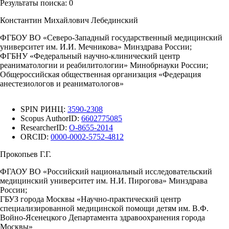
Результаты поиска:
0
Константин Михайлович Лебединский
ФГБОУ ВО «Северо-Западный государственный медицинский
университет им. И.И. Мечникова» Минздрава России;
ФГБНУ «Федеральный научно-клинический центр
реаниматологии и реабилитологии» Минобрнауки России;
Общероссийская общественная организация «Федерация
анестезиологов и реаниматологов»
SPIN РИНЦ:
3590-2308
Scopus AuthorID:
6602775085
ResearcherID:
O-8655-2014
ORCID:
0000-0002-5752-4812
Прокопьев Г.Г.
ФГАОУ ВО «Российский национальный исследовательский
медицинский университет им. Н.И. Пирогова» Минздрава
России;
ГБУЗ города Москвы «Научно-практический центр
специализированной медицинской помощи детям им. В.Ф.
Войно-Ясенецкого Департамента здравоохранения города
Москвы»