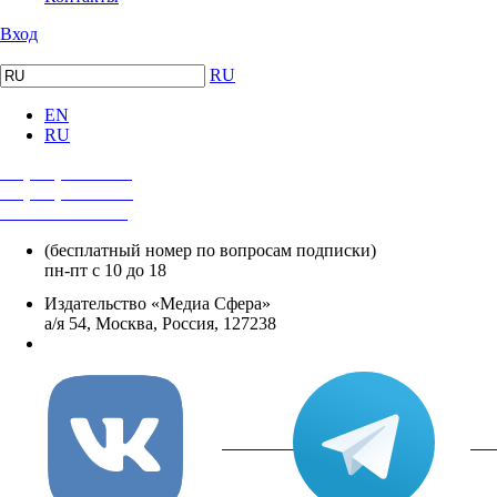
Вход
RU
EN
RU
+7 (495) 482-4118
+7 (495) 482-4329
+8 800 250-18-12
(бесплатный номер по вопросам подписки)
пн-пт с 10 до 18
Издательство «Медиа Сфера»
а/я 54, Москва, Россия, 127238
info@mediasphera.ru
вКонтакте
Tel