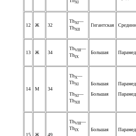
Th
XI
Th
—
XI
12
Ж
32
Гигантская
Срединн
Th
XII
Th
—
VIII
13
Ж
34
Большая
Парамед
Th
IX
Th
—
Х
Th
Большая
Парамед
XI
14
М
34
Большая
Парамед
Th
—
XI
Th
XII
Th
—
VIII
Th
Большая
Парамед
IX
15
Ж
49