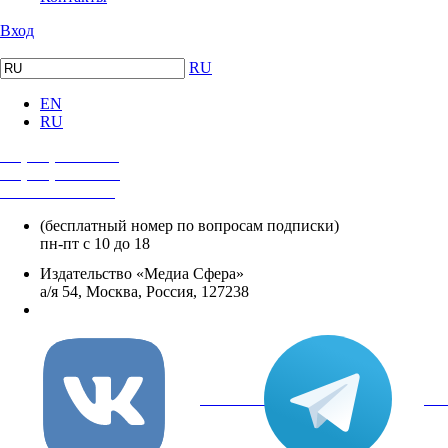
Вход
RU
EN
RU
+7 (495) 482-4118
+7 (495) 482-4329
+8 800 250-18-12
(бесплатный номер по вопросам подписки)
пн-пт с 10 до 18
Издательство «Медиа Сфера»
а/я 54, Москва, Россия, 127238
info@mediasphera.ru
вКонтакте
Tel