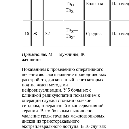
Большая
Парамед
Th
—
IX
Th
Х
Th
—
Х
16
Ж
32
Средняя
Парамед
Th
XI
Примечание.
М — мужчины; Ж —
женщины.
Показанием к проведению оперативного
лечения являлось наличие проводниковых
расстройств, дискогенный генез которых
подтвержден методами
нейровизуализации. У 5 больных с
клиникой радикулопатии показанием к
операции служил стойкий болевой
синдром, толерантный к консервативной
терапии. Всем больным выполнено
удаление грыж грудных межпозвонковых
дисков из трансторакального
экстраплеврального доступа. В 10 случаях