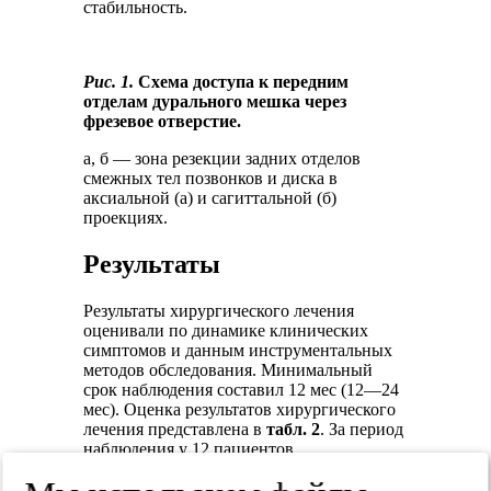
стабильность.
Рис. 1.
Схема доступа к передним
отделам дурального мешка через
фрезевое отверстие.
а, б — зона резекции задних отделов
смежных тел позвонков и диска в
аксиальной (а) и сагиттальной (б)
проекциях.
Результаты
Результаты хирургического лечения
оценивали по динамике клинических
симптомов и данным инструментальных
методов обследования. Минимальный
срок наблюдения составил 12 мес (12—24
мес). Оценка результатов хирургического
лечения представлена в
табл. 2
. За период
наблюдения у 12 пациентов
интенсивность боли по ВАШ снизилась
на 2—6 баллов (в среднем — 3,6), у 4