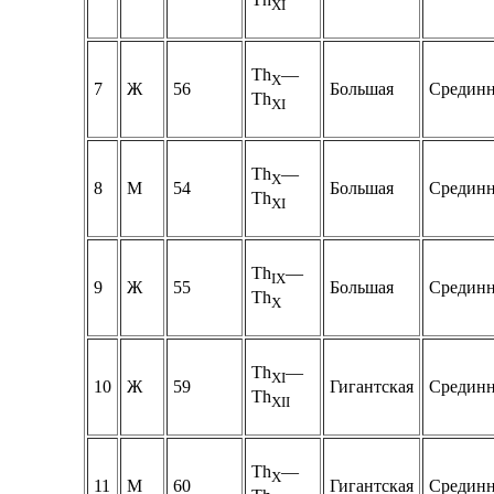
XI
Th
—
Х
7
Ж
56
Большая
Срединн
Th
XI
Th
—
Х
8
М
54
Большая
Срединн
Th
XI
Th
—
IX
9
Ж
55
Большая
Срединн
Th
Х
Th
—
XI
10
Ж
59
Гигантская
Срединн
Th
XII
Th
—
Х
11
М
60
Гигантская
Срединн