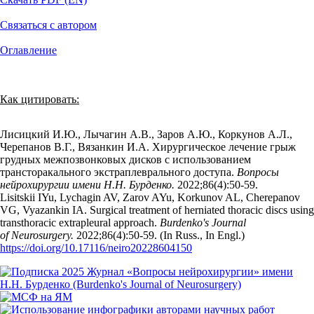
Связаться с автором
Оглавление
Как цитировать:
Лисицкий И.Ю., Лычагин А.В., Заров А.Ю., Коркунов А.Л.,
Черепанов В.Г., Вязанкин И.А. Хирургическое лечение грыж
грудных межпозвонковых дисков с использованием
трансторакального экстраплеврального доступа.
Вопросы
нейрохирургии имени Н.Н. Бурденко.
2022;86(4):50‑59.
Lisitskii IYu, Lychagin AV, Zarov AYu, Korkunov AL, Cherepanov
VG, Vyazankin IA. Surgical treatment of herniated thoracic discs using
transthoracic extrapleural approach.
Burdenko's Journal
of Neurosurgery.
2022;86(4):50‑59. (In Russ., In Engl.)
https://doi.org/10.17116/neiro20228604150