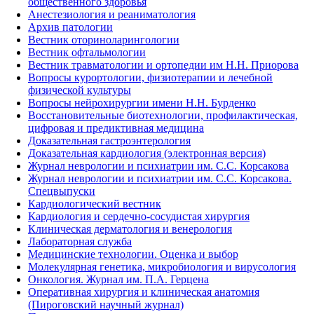
общественного здоровья
Анестезиология и реаниматология
Архив патологии
Вестник оториноларингологии
Вестник офтальмологии
Вестник травматологии и ортопедии им Н.Н. Приорова
Вопросы курортологии, физиотерапии и лечебной
физической культуры
Вопросы нейрохирургии имени Н.Н. Бурденко
Восстановительные биотехнологии, профилактическая,
цифровая и предиктивная медицина
Доказательная гастроэнтерология
Доказательная кардиология (электронная версия)
Журнал неврологии и психиатрии им. С.С. Корсакова
Журнал неврологии и психиатрии им. С.С. Корсакова.
Спецвыпуски
Кардиологический вестник
Кардиология и сердечно-сосудистая хирургия
Клиническая дерматология и венерология
Лабораторная служба
Медицинские технологии. Оценка и выбор
Молекулярная генетика, микробиология и вирусология
Онкология. Журнал им. П.А. Герцена
Оперативная хирургия и клиническая анатомия
(Пироговский научный журнал)