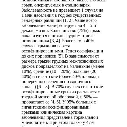
грыж, оперируемых в стационарах.
Заболеваемость не превышает 1 случая на
1 млн населения в год без существенных
гендерных различий [1, 2]. Чаще всего
заболевание манифестирует на 4—5-й
декаде жизни. Большинство (75%) грыж
локализуется в нижнегрудном отделе
позвоночника [3, 4]. Более чем в 40%
случаев грыжи являются
оссифицированными. Генез оссификации
до сих пор неясен [5]. В зависимости от
размера грыжи грудных межпозвонковых
дисков подразделяют на маленькие (менее
10%), средние (10—20%), большие (20—
40%) и гигантские (более 40% площади
поперечного сечения позвоночного
канала) [6—8]. В 70% случаев гигантские
оссифицированные грыжи срастаются с
твердой мозговой оболочкой, в 50% —
прорастают ее [4, 6]. У 95% больных с
гигантскими оссифицированными
грыжами клиническая картина
заболевания представлена торакальной
миелопатией. При этом только у 47%