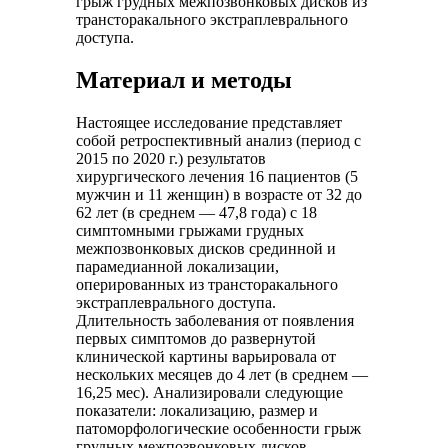
грыж грудных межпозвонковых дисков из
трансторакального экстраплеврального
доступа.
Материал и методы
Настоящее исследование представляет
собой ретроспективный анализ (период с
2015 по 2020 г.) результатов
хирургического лечения 16 пациентов (5
мужчин и 11 женщин) в возрасте от 32 до
62 лет (в среднем — 47,8 года) с 18
симптомными грыжами грудных
межпозвонковых дисков срединной и
парамедианной локализации,
оперированных из трансторакального
экстраплеврального доступа.
Длительность заболевания от появления
первых симптомов до развернутой
клинической картины варьировала от
нескольких месяцев до 4 лет (в среднем —
16,25 мес). Анализировали следующие
показатели: локализацию, размер и
патоморфологические особенности грыж
грудных межпозвонковых дисков,