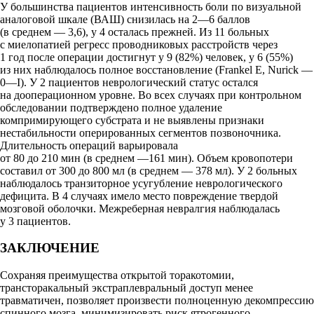
У большинства пациентов интенсивность боли по визуальной
аналоговой шкале (ВАШ) снизилась на 2—6 баллов
(в среднем — 3,6), у 4 осталась прежней. Из 11 больных
с миелопатией регресс проводниковых расстройств через
1 год после операции достигнут у 9 (82%) человек, у 6 (55%)
из них наблюдалось полное восстановление (Frankel E, Nurick —
0—I). У 2 пациентов неврологический статус остался
на дооперационном уровне. Во всех случаях при контрольном
обследовании подтверждено полное удаление
компримирующего субстрата и не выявлены признаки
нестабильности оперированных сегментов позвоночника.
Длительность операций варьировала
от 80 до 210 мин (в среднем —161 мин). Объем кровопотери
составил от 300 до 800 мл (в среднем — 378 мл). У 2 больных
наблюдалось транзиторное усугубление неврологического
дефицита. В 4 случаях имело место повреждение твердой
мозговой оболочки. Межреберная невралгия наблюдалась
у 3 пациентов.
ЗАКЛЮЧЕНИЕ
Сохраняя преимущества открытой торакотомии,
трансторакальный экстраплевральный доступ менее
травматичен, позволяет произвести полноценную декомпрессию
спинного мозга, минимизировать риск ятрогенного