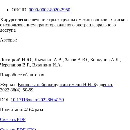
ORCID:
0000-0002-8020-2950
Хирургическое лечение грыж грудных межпозвонковых дисков
с использованием трансторакального экстраплеврального
доступа
Авторы:
Лисицкий И.Ю.
,
Лычагин А.В.
,
Заров А.Ю.
,
Коркунов А.Л.
,
Черепанов В.Г.
,
Вязанкин И.А.
Подробнее об авторах
Журнал:
Вопросы нейрохирургии имени Н.Н. Бурденко.
2022;86(4): 50‑59
DOI:
10.17116/neiro20228604150
Прочитано:
4164
раза
Скачать PDF
Скачать PDF (EN)