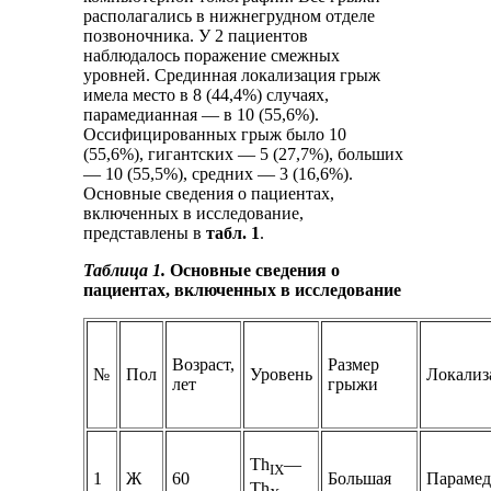
располагались в нижнегрудном отделе
позвоночника. У 2 пациентов
наблюдалось поражение смежных
уровней. Срединная локализация грыж
имела место в 8 (44,4%) случаях,
парамедианная — в 10 (55,6%).
Оссифицированных грыж было 10
(55,6%), гигантских — 5 (27,7%), больших
— 10 (55,5%), средних — 3 (16,6%).
Основные сведения о пациентах,
включенных в исследование,
представлены в
табл. 1
.
Таблица 1.
Основные сведения о
пациентах, включенных в исследование
Возраст,
Размер
№
Пол
Уровень
Локализ
лет
грыжи
Th
—
IX
1
Ж
60
Большая
Парамед
Th