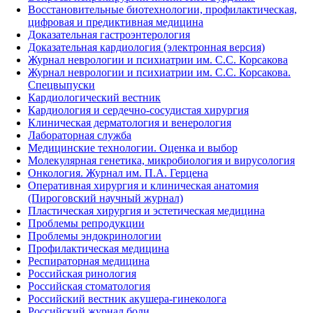
Восстановительные биотехнологии, профилактическая,
цифровая и предиктивная медицина
Доказательная гастроэнтерология
Доказательная кардиология (электронная версия)
Журнал неврологии и психиатрии им. С.С. Корсакова
Журнал неврологии и психиатрии им. С.С. Корсакова.
Спецвыпуски
Кардиологический вестник
Кардиология и сердечно-сосудистая хирургия
Клиническая дерматология и венерология
Лабораторная служба
Медицинские технологии. Оценка и выбор
Молекулярная генетика, микробиология и вирусология
Онкология. Журнал им. П.А. Герцена
Оперативная хирургия и клиническая анатомия
(Пироговский научный журнал)
Пластическая хирургия и эстетическая медицина
Проблемы репродукции
Проблемы эндокринологии
Профилактическая медицина
Респираторная медицина
Российская ринология
Российская стоматология
Российский вестник акушера-гинеколога
Российский журнал боли