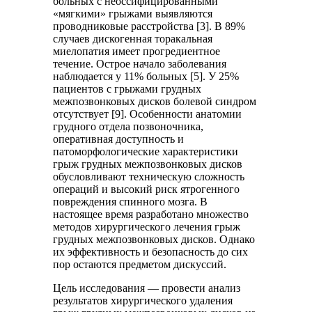
больных с неоссифицированными
«мягкими» грыжами выявляются
проводниковые расстройства [3]. В 89%
случаев дискогенная торакальная
миелопатия имеет прогредиентное
течение. Острое начало заболевания
наблюдается у 11% больных [5]. У 25%
пациентов с грыжами грудных
межпозвонковых дисков болевой синдром
отсутствует [9]. Особенности анатомии
грудного отдела позвоночника,
оперативная доступность и
патоморфологические характеристики
грыж грудных межпозвонковых дисков
обусловливают техническую сложность
операций и высокий риск ятрогенного
повреждения спинного мозга. В
настоящее время разработано множество
методов хирургического лечения грыж
грудных межпозвонковых дисков. Однако
их эффективность и безопасность до сих
пор остаются предметом дискуссий.
Цель исследования — провести
анализ
результатов хирургического удаления