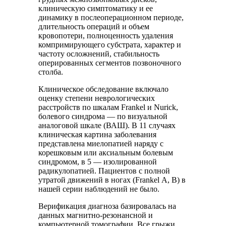
клиническую симптоматику и ее
динамику в послеоперационном периоде,
длительность операций и объем
кровопотери, полноценность удаления
компримирующего субстрата, характер и
частоту осложнений, стабильность
оперированных сегментов позвоночного
столба.
Клиническое обследование включало
оценку степени неврологических
расстройств по шкалам Frankel и Nurick,
болевого синдрома — по визуальной
аналоговой шкале (ВАШ). В 11 случаях
клиническая картина заболевания
представлена миелопатией наряду с
корешковым или аксиальным болевым
синдромом, в 5 — изолированной
радикулопатией. Пациентов с полной
утратой движений в ногах (Frankel А, В) в
нашей серии наблюдений не было.
Верификация диагноза базировалась на
данных магнитно-резонансной и
компьютерной томографии. Все грыжи