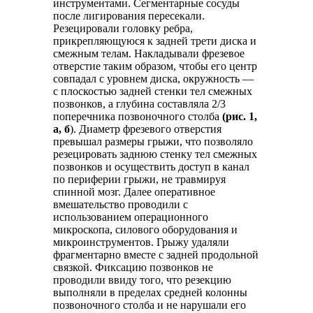
инструментами. Сегментарные сосуды
после лигирования пересекали.
Резецировали головку ребра,
прикрепляющуюся к задней трети диска и
смежным телам. Накладывали фрезевое
отверстие таким образом, чтобы его центр
совпадал с уровнем диска, окружность —
с плоскостью задней стенки тел смежных
позвонков, а глубина составляла 2/3
поперечника позвоночного столба
(рис. 1,
а, б
). Диаметр фрезевого отверстия
превышал размеры грыжи, что позволяло
резецировать заднюю стенку тел смежных
позвонков и осуществить доступ в канал
по периферии грыжи, не травмируя
спинной мозг. Далее оперативное
вмешательство проводили с
использованием операционного
микроскопа, силового оборудования и
микроинструментов. Грыжу удаляли
фрагментарно вместе с задней продольной
связкой. Фиксацию позвонков не
проводили ввиду того, что резекцию
выполняли в пределах средней колонны
позвоночного столба и не нарушали его