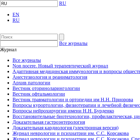
RU
EN
RU
Все журналы
Журнал
Все журналы
Non nocere. Новый терапевтический журнал
Адаптивная медицинская иммунология и вопросы обществ
Анестезиология и реаниматология
Архив патологии
Вестник оториноларингологии
Вестник офтальмологии
Вестник травматологии и ортопедии им Н.Н. Приорова
Вопросы курортологии, физиотерапии и лечебной физичес
Вопросы нейрохирургии имени Н.Н. Бурденко
Восстановительные биотехнологии, профилактическая, ц
Доказательная гастроэнтерология
Доказательная кардиология (электронная версия)
Журнал неврологии и психиатрии им. С.С. Корсакова
Журнал неврологии и психиатрии им. С.С. Корсакова. Сп