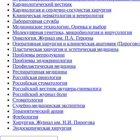
Кардиологический вестник
Кардиология и сердечно-сосудистая хирургия
Клиническая дерматология и венерология
Лабораторная служба
Медицинские технологии. Оценка и выбор
Молекулярная генетика, микробиология и вирусология
Онкология. Журнал им. П.А. Герцена
Оперативная хирургия и клиническая анатомия (Пирогов
Пластическая хирургия и эстетическая медицина
Проблемы репродукции
Проблемы эндокринологии
Профилактическая медицина
Респираторная медицина
Российская ринология
Российская стоматология
Российский вестник акушера-гинеколога
Российский журнал боли
Стоматология
Судебно-медицинская экспертиза
Терапевтический архив
Флебология
Хирургия. Журнал им. Н.И. Пирогова
Эндоскопическая хирургия