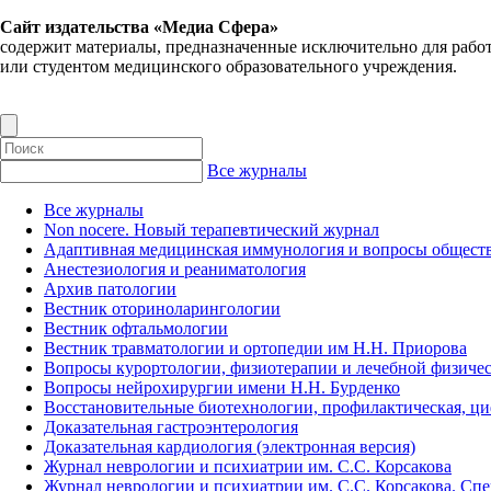
Сайт издательства «Медиа Сфера»
содержит материалы, предназначенные исключительно для рабо
или студентом медицинского образовательного учреждения.
Все журналы
Все журналы
Non nocere. Новый терапевтический журнал
Адаптивная медицинская иммунология и вопросы обществ
Анестезиология и реаниматология
Архив патологии
Вестник оториноларингологии
Вестник офтальмологии
Вестник травматологии и ортопедии им Н.Н. Приорова
Вопросы курортологии, физиотерапии и лечебной физичес
Вопросы нейрохирургии имени Н.Н. Бурденко
Восстановительные биотехнологии, профилактическая, ц
Доказательная гастроэнтерология
Доказательная кардиология (электронная версия)
Журнал неврологии и психиатрии им. С.С. Корсакова
Журнал неврологии и психиатрии им. С.С. Корсакова. Сп