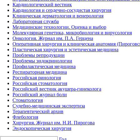
Кардиологический вестник
Кардиология и сердечно-сосудистая хирургия
Клиническая дерматология и венерология
Лабораторная служба
Медицинские технологии. Оценка и выбор
Молекулярная генетика, микробиология и вирусология
Онкология. Журнал им. П.А. Герцена
Оперативная хирургия и клиническая анатомия (Пирогов
Пластическая хирургия и эстетическая медицина
Проблемы репродукции
Проблемы эндокринологии
Профилактическая медицина
Респираторная медицина
Российская ринология
Российская стоматология
Российский вестник акушера-гинеколога
Российский журнал боли
Стоматология
Судебно-медицинская экспертиза
Терапевтический архив
Флебология
Хирургия. Журнал им. Н.И. Пирогова
Эндоскопическая хирургия
Год