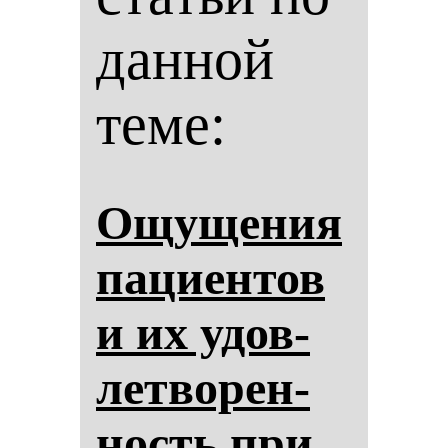
данной
теме:
Ощу­ще­ния
па­ци­ен­тов
и их удов­
лет­во­рен­
ность при