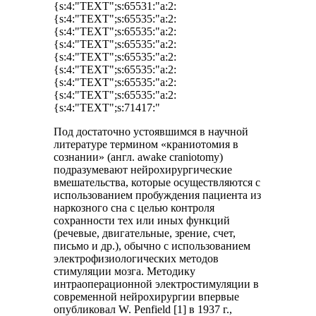
{s:4:"TEXT";s:65531:"a:2:
{s:4:"TEXT";s:65535:"a:2:
{s:4:"TEXT";s:65535:"a:2:
{s:4:"TEXT";s:65535:"a:2:
{s:4:"TEXT";s:65535:"a:2:
{s:4:"TEXT";s:65535:"a:2:
{s:4:"TEXT";s:65535:"a:2:
{s:4:"TEXT";s:65535:"a:2:
{s:4:"TEXT";s:71417:"
Под достаточно устоявшимся в научной
литературе термином «краниотомия в
сознании» (англ. awake craniotomy)
подразумевают нейрохирургические
вмешательства, которые осуществляются с
использованием пробуждения пациента из
наркозного сна с целью контроля
сохранности тех или иных функций
(речевые, двигательные, зрение, счет,
письмо и др.), обычно с использованием
электрофизиологических методов
стимуляции мозга. Методику
интраоперационной электростимуляции в
современной нейрохирургии впервые
опубликовал W. Penfield [1] в 1937 г.,