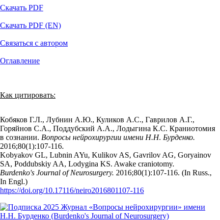
Скачать PDF
Скачать PDF (EN)
Связаться с автором
Оглавление
Как цитировать:
Кобяков Г.Л., Лубнин А.Ю., Куликов А.С., Гаврилов А.Г.,
Горяйнов С.А., Поддубский А.А., Лодыгина К.С. Краниотомия
в сознании.
Вопросы нейрохирургии имени Н.Н. Бурденко.
2016;80(1):107‑116.
Kobyakov GL, Lubnin AYu, Kulikov AS, Gavrilov AG, Goryainov
SA, Poddubskiy AA, Lodygina KS. Awake craniotomy.
Burdenko's Journal of Neurosurgery.
2016;80(1):107‑116. (In Russ.,
In Engl.)
https://doi.org/10.17116/neiro2016801107-116