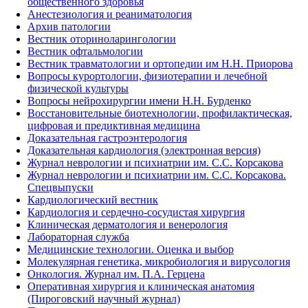
общественного здоровья
Анестезиология и реаниматология
Архив патологии
Вестник оториноларингологии
Вестник офтальмологии
Вестник травматологии и ортопедии им Н.Н. Приорова
Вопросы курортологии, физиотерапии и лечебной
физической культуры
Вопросы нейрохирургии имени Н.Н. Бурденко
Восстановительные биотехнологии, профилактическая,
цифровая и предиктивная медицина
Доказательная гастроэнтерология
Доказательная кардиология (электронная версия)
Журнал неврологии и психиатрии им. С.С. Корсакова
Журнал неврологии и психиатрии им. С.С. Корсакова.
Спецвыпуски
Кардиологический вестник
Кардиология и сердечно-сосудистая хирургия
Клиническая дерматология и венерология
Лабораторная служба
Медицинские технологии. Оценка и выбор
Молекулярная генетика, микробиология и вирусология
Онкология. Журнал им. П.А. Герцена
Оперативная хирургия и клиническая анатомия
(Пироговский научный журнал)