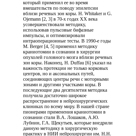
который применил ее во время
вмешательств по поводу эпилепсии
вблизи речевых зон коры. Н. Whitaker и G.
Ojemann [2, 3] в 70-х годах XX века
усовершенствовали методику,
использовав пульсовые бифазные
импульсы, и оптимизировали
интраоперационные тесты. В 1990-е годы
M. Berger [4, 5] применил методику
краниотомии в сознании в хирургии
опухолей головного мозга вблизи речевых
зон коры. Наконец, Н. Duffau [6] указал на
важность протекции не только корковых
центров, но и аксональных путей,
соединяющих центры речи с моторными
зонами и другими участками коры. В
последующие два десятилетия методика
получила достаточно широкое
распространение в нейрохирургических
клиниках по всему миру. В нашей стране
пионерами применения краниотомии в
сознании стали В.А. Лошаков, А.Ю.
Лубнин, Г.А. Щекутьев, которые внедрили
данную методику в хирургическую
практику в НИИ нейрохирургии им. Н.Н.