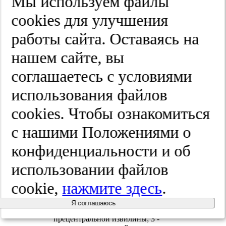
Мы используем файлы
структурах мозга, связанных с речевыми
функциями.
cооkies для улучшения
У большинства людей моторный (Брока) и
работы сайта. Оставаясь на
сенсорный (Вернике) центры речи
локализуются на латеральной
нашем сайте, вы
поверхности коры доминантного
полушария (чаще - левого) вблизи
соглашаетесь с условиями
cильвиевой щели [9, 10]. Важнейшими
анатомическими ориентирами при этом
использования файлов
являются (рис. 1):
cооkies. Чтобы ознакомиться
с нашими Положениями о
конфиденциальности и об
Рис. 1. Анатомические
ориентиры речевых зон
использовании файлов
доминантного полушария. 1 -
нижняя лобная извилина
cookie,
нажмите здесь
.
(треугольная часть); 2 - стык
нижней лобной извилины
Я соглашаюсь
(покрышечная часть) и
прецентральной извилины; 3 -