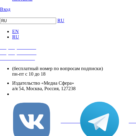
Вход
RU
EN
RU
+7 (495) 482-4118
+7 (495) 482-4329
+8 800 250-18-12
(бесплатный номер по вопросам подписки)
пн-пт с 10 до 18
Издательство «Медиа Сфера»
а/я 54, Москва, Россия, 127238
info@mediasphera.ru
вКонтакте
Tel