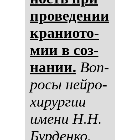
про­ве­де­нии
кра­ни­ото­
мии в соз­
на­нии.
Воп­
ро­сы ней­ро­
хи­рур­гии
име­ни Н.Н.
Бур­ден­ко.