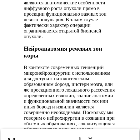
являются анатомические особенности
диффузного роста опухоли прямо в
проекции функционально важных зон
левого полушария. В таком случае
фактически характер операции
ограничивается открытой биопсией
опухоли.
Нейроанатомия речевых зон
коры
В контексте современных тенденций
микронейрохирургии с использованием
для доступа к патологическим
образованиям борозд, цистерн мозга, или
же проекционного локального рассечения
определенных извилин, знание анатомии
и функциональной значимости тех или
иных борозд и извилин является
совершенно необходимым. Поскольку мы
говорим о нейрохирургии в сознании при
объемных образованиях, локализующихся
вблизи центров речи, то коротко
остановимся на типичных анатомических