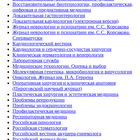
Восстановительные биотехнологии, профилактическая,
цифровая и предиктивная медицина
Доказательная гастроэнтерология
Доказательная кардиология (электронная версия)
Журнал неврологии и психиатрии им. С.С. Корсакова
Журнал неврологии и психиатрии им. С.С. Корсакова.
Спецвыпуски
Кардиологический вестник
Кардиология и сердечно-сосудистая хирургия
Клиническая дерматология и венерология
Лабораторная служба
Медицинские технологии. Оценка и выбор
Молекулярная генетика, микробиология и вирусология
Онкология. Журнал им. П.А. Герцена
Оперативная хирургия и клиническая анатомия
(Пироговский научный журнал)
Пластическая хирургия и эстетическая медицина
Проблемы репродукции
Проблемы эндокринологии
Профилактическая медицина
Респираторная медицина
Российская ринология
Российская стоматология
Российский вестник акушера-гинеколога
Российский журнал боли