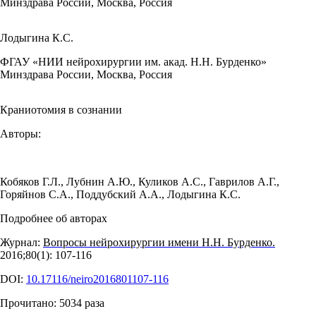
Минздрава России, Москва, Россия
Лодыгина К.С.
ФГАУ «НИИ нейрохирургии им. акад. Н.Н. Бурденко»
Минздрава России, Москва, Россия
Краниотомия в сознании
Авторы:
Кобяков Г.Л.
,
Лубнин А.Ю.
,
Куликов А.С.
,
Гаврилов А.Г.
,
Горяйнов С.А.
,
Поддубский А.А.
,
Лодыгина К.С.
Подробнее об авторах
Журнал:
Вопросы нейрохирургии имени Н.Н. Бурденко.
2016;80(1): 107‑116
DOI:
10.17116/neiro2016801107-116
Прочитано:
5034
раза