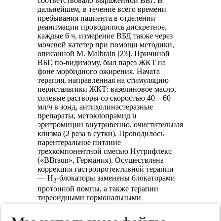
соответствовало выраженной ВБГ. В
дальнейшем, в течение всего времени
пребывания пациента в отделении
реанимации проводилось дискретное,
каждые 6 ч, измерение ВБД также через
мочевой катетер при помощи методики,
описанной M. Malbrain [23]. Причиной
ВБГ, по-видимому, был парез ЖКТ на
фоне морбидного ожирения. Начата
терапия, направленная на стимуляцию
перистальтики ЖКТ: вазелиновое масло,
солевые растворы со скоростью 40—60
мл/ч в зонд, антихолинэстеразные
препараты, метоклопрамид и
эритромицин внутривенно, очистительная
клизма (2 раза в сутки). Проводилось
парентеральное питание
трехкомпонентной смесью Нутрифлекс
(«BBraun», Германия). Осуществлена
коррекция гастропротективной терапии
— H
-блокаторы заменены блокаторами
3
протонной помпы, а также терапии
тиреоидными гормональными
препаратами — к терапии L-тироксином в
дозе 200 мкг/сут был добавлен тиреокомб