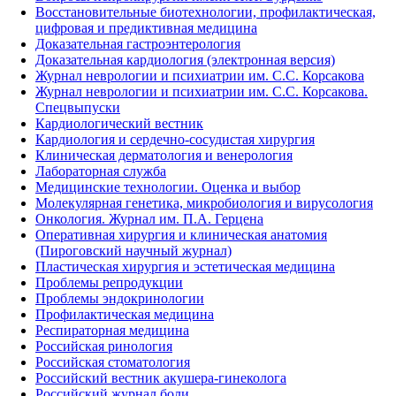
Восстановительные биотехнологии, профилактическая,
цифровая и предиктивная медицина
Доказательная гастроэнтерология
Доказательная кардиология (электронная версия)
Журнал неврологии и психиатрии им. С.С. Корсакова
Журнал неврологии и психиатрии им. С.С. Корсакова.
Спецвыпуски
Кардиологический вестник
Кардиология и сердечно-сосудистая хирургия
Клиническая дерматология и венерология
Лабораторная служба
Медицинские технологии. Оценка и выбор
Молекулярная генетика, микробиология и вирусология
Онкология. Журнал им. П.А. Герцена
Оперативная хирургия и клиническая анатомия
(Пироговский научный журнал)
Пластическая хирургия и эстетическая медицина
Проблемы репродукции
Проблемы эндокринологии
Профилактическая медицина
Респираторная медицина
Российская ринология
Российская стоматология
Российский вестник акушера-гинеколога
Российский журнал боли