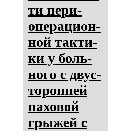
ти пе­ри­
опе­ра­ци­он­
ной так­ти­
ки у боль­
но­го с двус­
то­рон­ней
па­хо­вой
гры­жей с