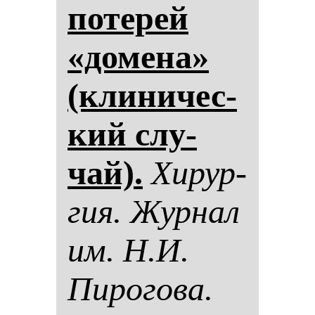
по­те­рей
«до­ме­на»
(кли­ни­чес­
кий слу­
чай).
Хи­рур­
гия. Жур­нал
им. Н.И.
Пи­ро­го­ва.