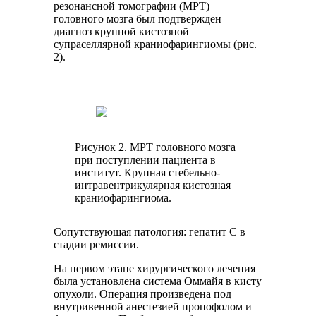
резонансной томографии (МРТ)
головного мозга был подтвержден
диагноз крупной кистозной
супраселлярной краниофарингиомы (рис.
2).
Рисунок 2. МРТ головного мозга
при поступлении пациента в
институт. Крупная стебельно-
интравентрикулярная кистозная
краниофарингиома.
Сопутствующая патология: гепатит С в
стадии ремиссии.
На первом этапе хирургического лечения
была установлена система Оммайя в кисту
опухоли. Операция произведена под
внутривенной анестезией пропофолом и