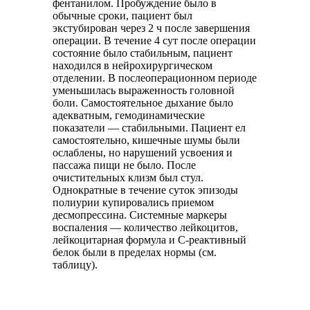
фентанилом. Пробуждение было в
обычные сроки, пациент был
экстубирован через 2 ч после завершения
операции. В течение 4 сут после операции
состояние было стабильным, пациент
находился в нейрохирургическом
отделении. В послеоперационном периоде
уменьшилась выраженность головной
боли. Самостоятельное дыхание было
адекватным, гемодинамические
показатели — стабильными. Пациент ел
самостоятельно, кишечные шумы были
ослаблены, но нарушений усвоения и
пассажа пищи не было. После
очистительных клизм был стул.
Однократные в течение суток эпизоды
полиурии купировались приемом
десмопрессина. Системные маркеры
воспаления — количество лейкоцитов,
лейкоцитарная формула и С-реактивный
белок были в пределах нормы (см.
таблицу).