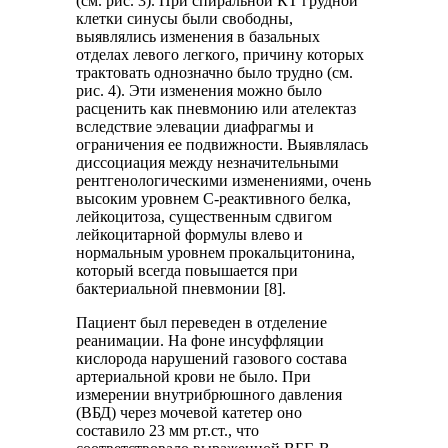
(см. рис. 3). При спиральной КТ грудной
клетки синусы были свободны,
выявлялись изменения в базальных
отделах левого легкого, причину которых
трактовать однозначно было трудно (см.
рис. 4). Эти изменения можно было
расценить как пневмонию или ателектаз
вследствие элевации диафрагмы и
ограничения ее подвижности. Выявлялась
диссоциация между незначительными
рентгенологическими изменениями, очень
высоким уровнем С-реактивного белка,
лейкоцитоза, существенным сдвигом
лейкоцитарной формулы влево и
нормальным уровнем прокальцитонина,
который всегда повышается при
бактериальной пневмонии [8].
Пациент был переведен в отделение
реанимации. На фоне инсуффляции
кислорода нарушений газового состава
артериальной крови не было. При
измерении внутрибрюшного давления
(ВБД) через мочевой катетер оно
составило 23 мм рт.ст., что