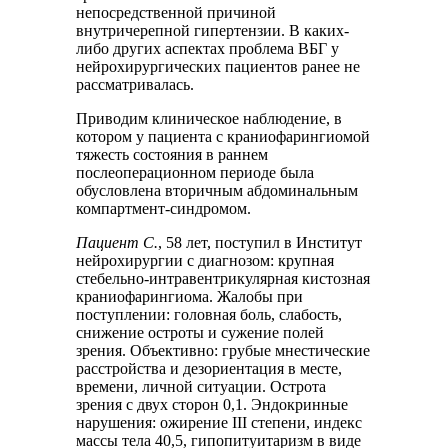
непосредственной причиной
внутричерепной гипертензии. В каких-
либо других аспектах проблема ВБГ у
нейрохирургических пациентов ранее не
рассматривалась.
Приводим клиническое наблюдение, в
котором у пациента с краниофарингиомой
тяжесть состояния в раннем
послеоперационном периоде была
обусловлена вторичным абдоминальным
компартмент-синдромом.
Пациент С.
, 58 лет, поступил в Институт
нейрохирургии с диагнозом: крупная
стебельно-интравентрикулярная кистозная
краниофарингиома. Жалобы при
поступлении: головная боль, слабость,
снижение остроты и сужение полей
зрения. Объективно: грубые мнестические
расстройства и дезориентация в месте,
времени, личной ситуации. Острота
зрения с двух сторон 0,1. Эндокринные
нарушения: ожирение III степени, индекс
массы тела 40,5, гипопитуитаризм в виде