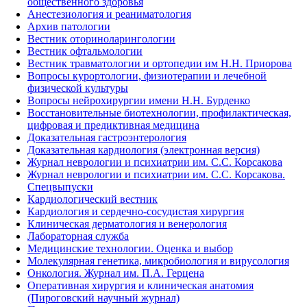
общественного здоровья
Анестезиология и реаниматология
Архив патологии
Вестник оториноларингологии
Вестник офтальмологии
Вестник травматологии и ортопедии им Н.Н. Приорова
Вопросы курортологии, физиотерапии и лечебной
физической культуры
Вопросы нейрохирургии имени Н.Н. Бурденко
Восстановительные биотехнологии, профилактическая,
цифровая и предиктивная медицина
Доказательная гастроэнтерология
Доказательная кардиология (электронная версия)
Журнал неврологии и психиатрии им. С.С. Корсакова
Журнал неврологии и психиатрии им. С.С. Корсакова.
Спецвыпуски
Кардиологический вестник
Кардиология и сердечно-сосудистая хирургия
Клиническая дерматология и венерология
Лабораторная служба
Медицинские технологии. Оценка и выбор
Молекулярная генетика, микробиология и вирусология
Онкология. Журнал им. П.А. Герцена
Оперативная хирургия и клиническая анатомия
(Пироговский научный журнал)