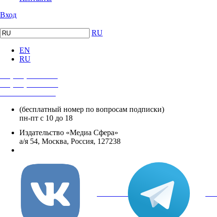
Вход
RU
EN
RU
+7 (495) 482-4118
+7 (495) 482-4329
+8 800 250-18-12
(бесплатный номер по вопросам подписки)
пн-пт с 10 до 18
Издательство «Медиа Сфера»
а/я 54, Москва, Россия, 127238
info@mediasphera.ru
вКонтакте
Tel