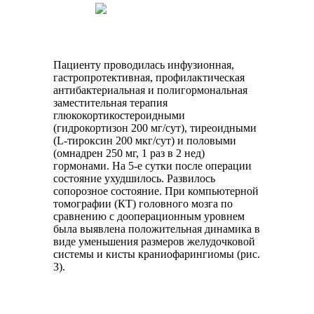
Пациенту проводилась инфузионная,
гастропротективная, профилактическая
антибактериальная и полигормональная
заместительная терапия
глюкокортикостероидными
(гидрокортизон 200 мг/сут), тиреоидными
(L-тироксин 200 мкг/сут) и половыми
(омнадрен 250 мг, 1 раз в 2 нед)
гормонами. На 5-е сутки после операции
состояние ухудшилось. Развилось
сопорозное состояние. При компьютерной
томографии (КТ) головного мозга по
сравнению с дооперационным уровнем
была выявлена положительная динамика в
виде уменьшения размеров желудочковой
системы и кисты краниофарингиомы (рис.
3).