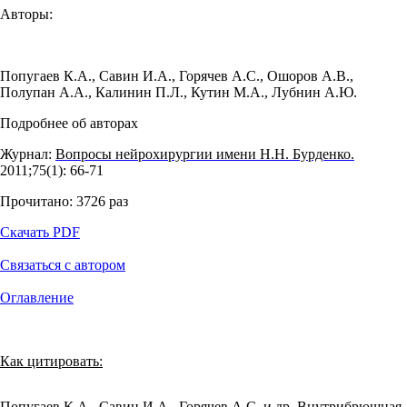
Авторы:
Попугаев К.А.
,
Савин И.А.
,
Горячев А.С.
,
Ошоров А.В.
,
Полупан А.А.
,
Калинин П.Л.
,
Кутин М.А.
,
Лубнин А.Ю.
Подробнее об авторах
Журнал:
Вопросы нейрохирургии имени Н.Н. Бурденко.
2011;75(1): 66‑71
Прочитано:
3726
раз
Скачать PDF
Связаться с автором
Оглавление
Как цитировать:
Попугаев К.А., Савин И.А., Горячев А.С. и др. Внутрибрюшная