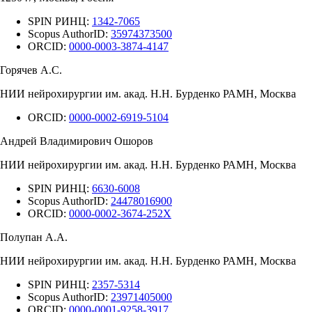
SPIN РИНЦ:
1342-7065
Scopus AuthorID:
35974373500
ORCID:
0000-0003-3874-4147
Горячев А.С.
НИИ нейрохирургии им. акад. Н.Н. Бурденко РАМН, Москва
ORCID:
0000-0002-6919-5104
Андрей Владимирович Ошоров
НИИ нейрохирургии им. акад. Н.Н. Бурденко РАМН, Москва
SPIN РИНЦ:
6630-6008
Scopus AuthorID:
24478016900
ORCID:
0000-0002-3674-252X
Полупан А.А.
НИИ нейрохирургии им. акад. Н.Н. Бурденко РАМН, Москва
SPIN РИНЦ:
2357-5314
Scopus AuthorID:
23971405000
ORCID:
0000-0001-9258-3917