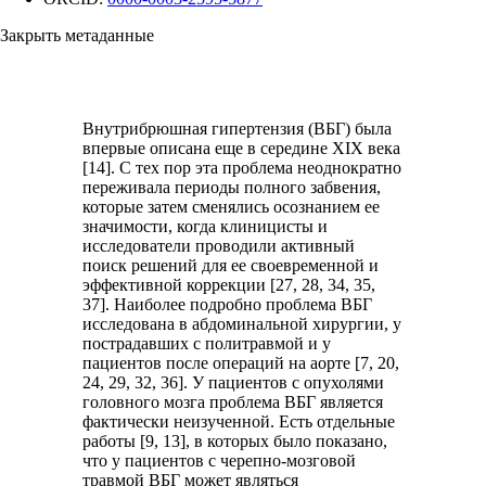
Закрыть метаданные
Внутрибрюшная гипертензия (ВБГ) была
впервые описана еще в середине XIX века
[14]. С тех пор эта проблема неоднократно
переживала периоды полного забвения,
которые затем сменялись осознанием ее
значимости, когда клиницисты и
исследователи проводили активный
поиск решений для ее своевременной и
эффективной коррекции [27, 28, 34, 35,
37]. Наиболее подробно проблема ВБГ
исследована в абдоминальной хирургии, у
пострадавших с политравмой и у
пациентов после операций на аорте [7, 20,
24, 29, 32, 36]. У пациентов с опухолями
головного мозга проблема ВБГ является
фактически неизученной. Есть отдельные
работы [9, 13], в которых было показано,
что у пациентов с черепно-мозговой
травмой ВБГ может являться