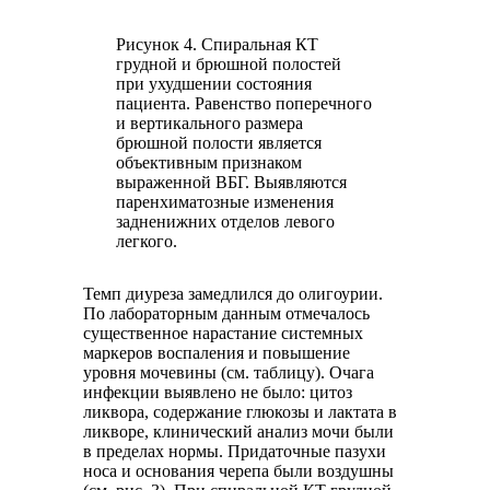
Рисунок 4. Спиральная КТ
грудной и брюшной полостей
при ухудшении состояния
пациента. Равенство поперечного
и вертикального размера
брюшной полости является
объективным признаком
выраженной ВБГ. Выявляются
паренхиматозные изменения
задненижних отделов левого
легкого.
Темп диуреза замедлился до олигоурии.
По лабораторным данным отмечалось
существенное нарастание системных
маркеров воспаления и повышение
уровня мочевины (см. таблицу). Очага
инфекции выявлено не было: цитоз
ликвора, содержание глюкозы и лактата в
ликворе, клинический анализ мочи были
в пределах нормы. Придаточные пазухи
носа и основания черепа были воздушны