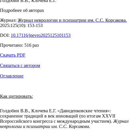
Голдобин В.В.
,
Клочева Е.Г.
Подробнее об авторах
Журнал:
Журнал неврологии и психиатрии им. С.С. Корсакова.
2025;125(10): 153‑153
DOI:
10.17116/jnevro2025125101153
Прочитано:
516
раз
Скачать PDF
Связаться с автором
Оглавление
Как цитировать:
Голдобин В.В., Клочева Е.Г. «Давиденковские чтения»:
сохранение традиций в век инноваций (по итогам XXVII
Всероссийского конгресса с международным участием).
Журнал
неврологии и психиатрии им. С.С. Корсакова.