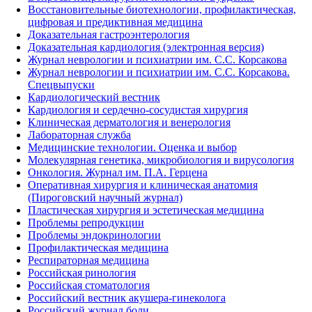
Восстановительные биотехнологии, профилактическая,
цифровая и предиктивная медицина
Доказательная гастроэнтерология
Доказательная кардиология (электронная версия)
Журнал неврологии и психиатрии им. С.С. Корсакова
Журнал неврологии и психиатрии им. С.С. Корсакова.
Спецвыпуски
Кардиологический вестник
Кардиология и сердечно-сосудистая хирургия
Клиническая дерматология и венерология
Лабораторная служба
Медицинские технологии. Оценка и выбор
Молекулярная генетика, микробиология и вирусология
Онкология. Журнал им. П.А. Герцена
Оперативная хирургия и клиническая анатомия
(Пироговский научный журнал)
Пластическая хирургия и эстетическая медицина
Проблемы репродукции
Проблемы эндокринологии
Профилактическая медицина
Респираторная медицина
Российская ринология
Российская стоматология
Российский вестник акушера-гинеколога
Российский журнал боли