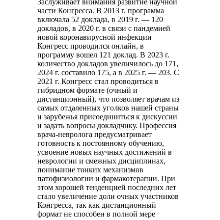
Заслуживает внимания развитие научной
части Конгресса. В 2013 г. программа
включала 52 доклада, в 2019 г. — 120
докладов, в 2020 г. в связи с пандемией
новой коронавирусной инфекции
Конгресс проводился онлайн, в
программу вошел 121 доклад. В 2023 г.
количество докладов увеличилось до 171,
2024 г. составило 175, а в 2025 г. — 203. С
2021 г. Конгресс стал проводиться в
гибридном формате (очный и
дистанционный), что позволяет врачам из
самых отдаленных уголков нашей страны
и зарубежья присоединиться к дискуссии
и задать вопросы докладчику. Профессия
врача-невролога предусматривает
готовность к постоянному обучению,
усвоение новых научных достижений в
неврологии и смежных дисциплинах,
понимание тонких механизмов
патофизиологии и фармакотерапии. При
этом хорошей тенденцией последних лет
стало увеличение доли очных участников
Конгресса, так как дистанционный
формат не способен в полной мере