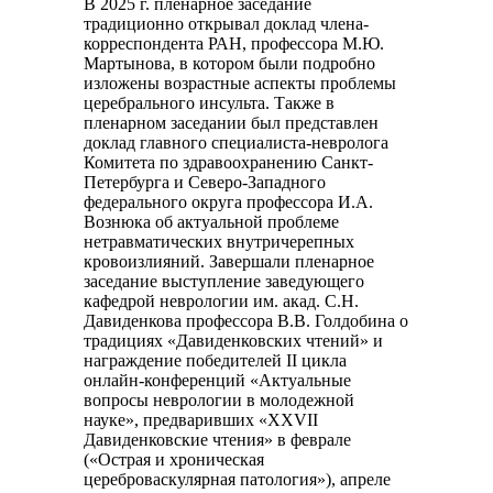
В 2025 г. пленарное заседание
традиционно открывал доклад члена-
корреспондента РАН, профессора М.Ю.
Мартынова, в котором были подробно
изложены возрастные аспекты проблемы
церебрального инсульта. Также в
пленарном заседании был представлен
доклад главного специалиста-невролога
Комитета по здравоохранению Санкт-
Петербурга и Северо-Западного
федерального округа профессора И.А.
Вознюка об актуальной проблеме
нетравматических внутричерепных
кровоизлияний. Завершали пленарное
заседание выступление заведующего
кафедрой неврологии им. акад. С.Н.
Давиденкова профессора В.В. Голдобина о
традициях «Давиденковских чтений» и
награждение победителей II цикла
онлайн-конференций «Актуальные
вопросы неврологии в молодежной
науке», предваривших «XXVII
Давиденковские чтения» в феврале
(«Острая и хроническая
цереброваскулярная патология»), апреле