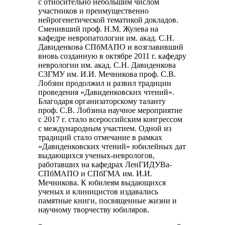
с относительно небольшим числом
участников и преимущественно
нейрогенетической тематикой докладов.
Сменивший проф. Н.М. Жулева на
кафедре невропатологии им. акад. С.Н.
Давиденкова СПбМАПО и возглавивший
вновь созданную в октябре 2011 г. кафедру
неврологии им. акад. С.Н. Давиденкова
СЗГМУ им. И.И. Мечникова проф. С.В.
Лобзин продолжил и развил традиции
проведения «Давиденковских чтений».
Благодаря организаторскому таланту
проф. С.В. Лобзина научное мероприятие
с 2017 г. стало всероссийским конгрессом
с международным участием. Одной из
традиций стало отмечание в рамках
«Давиденковских чтений» юбилейных дат
выдающихся ученых-неврологов,
работавших на кафедрах ЛенГИДУВа-
СПбМАПО и СПбГМА им. И.И.
Мечникова. К юбилеям выдающихся
ученых и клиницистов издавались
памятные книги, посвященные жизни и
научному творчеству юбиляров.