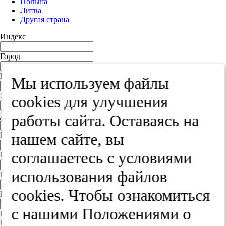
Польша
Литва
Другая страна
Индекс
Город
Край
Мы используем файлы
Улица
cооkies для улучшения
Дом
работы сайта. Оставаясь на
нашем сайте, вы
Квартира
соглашаетесь с условиями
Название юридического лица
использования файлов
ИНН
cооkies. Чтобы ознакомиться
КПП
с нашими Положениями о
Пароль
Пароль