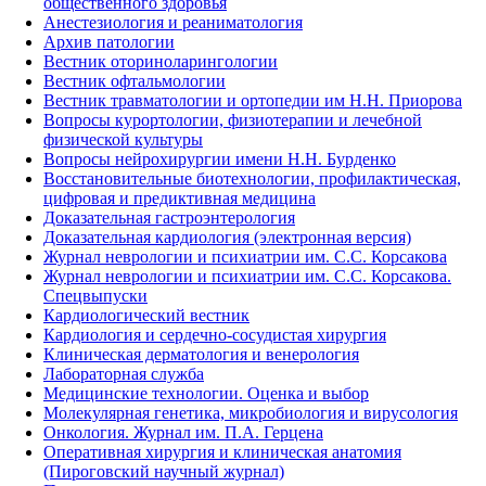
общественного здоровья
Анестезиология и реаниматология
Архив патологии
Вестник оториноларингологии
Вестник офтальмологии
Вестник травматологии и ортопедии им Н.Н. Приорова
Вопросы курортологии, физиотерапии и лечебной
физической культуры
Вопросы нейрохирургии имени Н.Н. Бурденко
Восстановительные биотехнологии, профилактическая,
цифровая и предиктивная медицина
Доказательная гастроэнтерология
Доказательная кардиология (электронная версия)
Журнал неврологии и психиатрии им. С.С. Корсакова
Журнал неврологии и психиатрии им. С.С. Корсакова.
Спецвыпуски
Кардиологический вестник
Кардиология и сердечно-сосудистая хирургия
Клиническая дерматология и венерология
Лабораторная служба
Медицинские технологии. Оценка и выбор
Молекулярная генетика, микробиология и вирусология
Онкология. Журнал им. П.А. Герцена
Оперативная хирургия и клиническая анатомия
(Пироговский научный журнал)