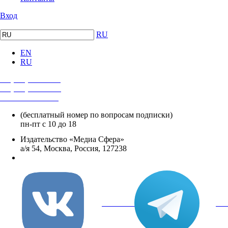
Вход
RU
EN
RU
+7 (495) 482-4118
+7 (495) 482-4329
+8 800 250-18-12
(бесплатный номер по вопросам подписки)
пн-пт с 10 до 18
Издательство «Медиа Сфера»
а/я 54, Москва, Россия, 127238
info@mediasphera.ru
вКонтакте
Tel