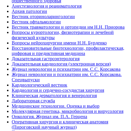
общественного здоровья
Анестезиология и реаниматология
Архив патологии
Вестник оториноларингологии
Вестник офтальмологии
Вестник травматологии и ортопедии им Н.Н. Приорова
Вопросы курортологии, физиотерапии и лечебной
физической культуры
Вопросы нейрохирургии имени Н.Н. Бурденко
Восстановительные биотехнологии, профилактическая,
цифровая и предиктивная медицина
Доказательная гастроэнтерология
Доказательная кардиология (электронная версия)
Журнал неврологии и психиатрии им. С.С. Корсакова
Журнал неврологии и психиатрии им. С.С. Корсакова.
Спецвыпуски
Кардиологический вестник
Кардиология и сердечно-сосудистая хирургия
Клиническая дерматология и венерология
Лабораторная служба
Медицинские технологии. Оценка и выбор
Молекулярная генетика, микробиология и вирусология
Онкология. Журнал им. П.А. Герцена
Оперативная хирургия и клиническая анатомия
(Пироговский научный журнал)