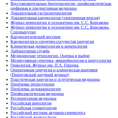
Восстановительные биотехнологии, профилактическая,
цифровая и предиктивная медицина
Доказательная гастроэнтерология
Доказательная кардиология (электронная версия)
Журнал неврологии и психиатрии им. С.С. Корсакова
Журнал неврологии и психиатрии им. С.С. Корсакова.
Спецвыпуски
Кардиологический вестник
Кардиология и сердечно-сосудистая хирургия
Клиническая дерматология и венерология
Лабораторная служба
Медицинские технологии. Оценка и выбор
Молекулярная генетика, микробиология и вирусология
Онкология. Журнал им. П.А. Герцена
Оперативная хирургия и клиническая анатомия
(Пироговский научный журнал)
Пластическая хирургия и эстетическая медицина
Проблемы репродукции
Проблемы эндокринологии
Профилактическая медицина
Респираторная медицина
Российская ринология
Российская стоматология
Российский вестник акушера-гинеколога
Российский журнал боли