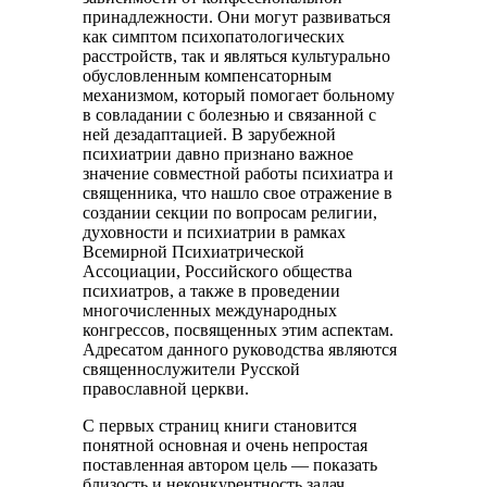
принадлежности. Они могут развиваться
как симптом психопатологических
расстройств, так и являться культурально
обусловленным компенсаторным
механизмом, который помогает больному
в совладании с болезнью и связанной с
ней дезадаптацией. В зарубежной
психиатрии давно признано важное
значение совместной работы психиатра и
священника, что нашло свое отражение в
создании секции по вопросам религии,
духовности и психиатрии в рамках
Всемирной Психиатрической
Ассоциации, Российского общества
психиатров, а также в проведении
многочисленных международных
конгрессов, посвященных этим аспектам.
Адресатом данного руководства являются
священнослужители Русской
православной церкви.
С первых страниц книги становится
понятной основная и очень непростая
поставленная автором цель — показать
близость и неконкурентность задач