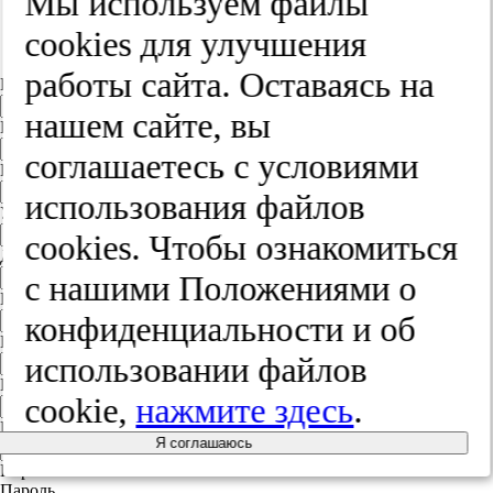
Мы используем файлы
Польша
Литва
cооkies для улучшения
Другая страна
работы сайта. Оставаясь на
Индекс
нашем сайте, вы
Город
соглашаетесь с условиями
Край
использования файлов
Улица
cооkies. Чтобы ознакомиться
Дом
с нашими Положениями о
Квартира
конфиденциальности и об
Название юридического лица
использовании файлов
ИНН
cookie,
нажмите здесь
.
КПП
Я соглашаюсь
Пароль
Пароль