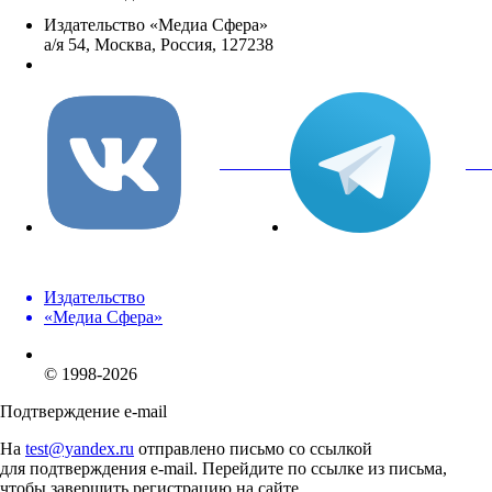
Издательство «Медиа Сфера»
а/я 54, Москва, Россия, 127238
info@mediasphera.ru
вКонтакте
Tel
Издательство
«Медиа Сфера»
© 1998-2026
Подтверждение e-mail
На
test@yandex.ru
отправлено письмо со ссылкой
для подтверждения e-mail. Перейдите по ссылке из письма,
чтобы завершить регистрацию на сайте.