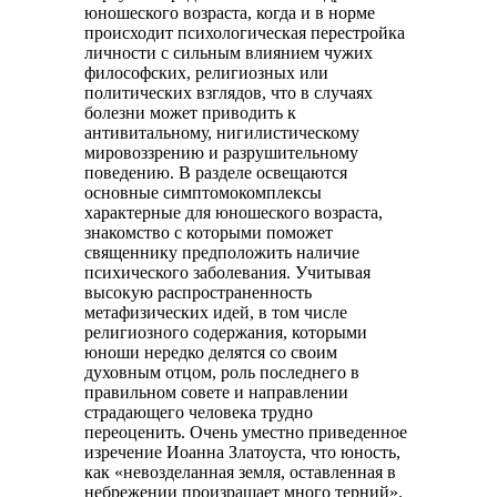
юношеского возраста, когда и в норме
происходит психологическая перестройка
личности с сильным влиянием чужих
философских, религиозных или
политических взглядов, что в случаях
болезни может приводить к
антивитальному, нигилистическому
мировоззрению и разрушительному
поведению. В разделе освещаются
основные симптомокомплексы
характерные для юношеского возраста,
знакомство с которыми поможет
священнику предположить наличие
психического заболевания. Учитывая
высокую распространенность
метафизических идей, в том числе
религиозного содержания, которыми
юноши нередко делятся со своим
духовным отцом, роль последнего в
правильном совете и направлении
страдающего человека трудно
переоценить. Очень уместно приведенное
изречение Иоанна Златоуста, что юность,
как «невозделанная земля, оставленная в
небрежении произращает много терний».