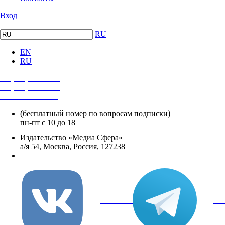
Вход
RU
EN
RU
+7 (495) 482-4118
+7 (495) 482-4329
+8 800 250-18-12
(бесплатный номер по вопросам подписки)
пн-пт с 10 до 18
Издательство «Медиа Сфера»
а/я 54, Москва, Россия, 127238
info@mediasphera.ru
вКонтакте
Tel