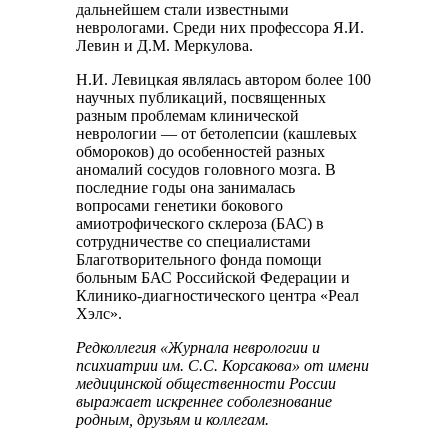
дальнейшем стали известными
неврологами. Среди них профессора Я.И.
Левин и Д.М. Меркулова.
Н.И. Левицкая являлась автором более 100
научных публикаций, посвященных
разным проблемам клинической
неврологии — от бетолепсии (кашлевых
обмороков) до особенностей разных
аномалий сосудов головного мозга. В
последние годы она занималась
вопросами генетики бокового
амиотрофического склероза (БАС) в
сотрудничестве со специалистами
Благотворительного фонда помощи
больным БАС Российской Федерации и
Клинико-диагностического центра «Реал
Хэлс».
Редколлегия «Журнала неврологии и
психиатрии им. С.С. Корсакова» от имени
медицинской общественности России
выражает искреннее соболезнование
родным, друзьям и коллегам.