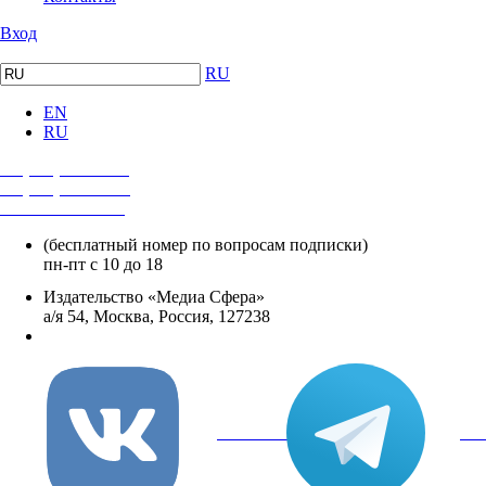
Вход
RU
EN
RU
+7 (495) 482-4118
+7 (495) 482-4329
+8 800 250-18-12
(бесплатный номер по вопросам подписки)
пн-пт с 10 до 18
Издательство «Медиа Сфера»
а/я 54, Москва, Россия, 127238
info@mediasphera.ru
вКонтакте
Tel