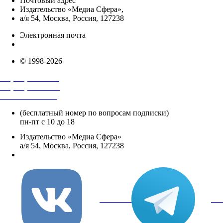
Почтовый адрес
Издательство «Медиа Сфера»,
а/я 54, Москва, Россия, 127238
Электронная почта
info@mediasphera.ru
© 1998-2026
+7 (495) 482-4118
+7 (495) 482-4329
+8 800 250-18-12
(бесплатный номер по вопросам подписки)
пн-пт с 10 до 18
Издательство «Медиа Сфера»
а/я 54, Москва, Россия, 127238
info@mediasphera.ru
вКонтакте
Tel