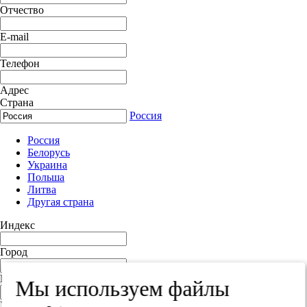
Отчество
E-mail
Телефон
Адрес
Страна
Россия
Россия
Белорусь
Украина
Польша
Литва
Другая страна
Индекс
Город
Край
Мы используем файлы
Улица