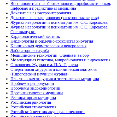
Восстановительные биотехнологии, профилактическая,
цифровая и предиктивная медицина
Доказательная гастроэнтерология
Доказательная кардиология (электронная версия)
Журнал неврологии и психиатрии им. С.С. Корсакова
Журнал неврологии и психиатрии им. С.С. Корсакова.
Спецвыпуски
Кардиологический вестник
Кардиология и сердечно-сосудистая хирургия
Клиническая дерматология и венерология
Лабораторная служба
Медицинские технологии. Оценка и выбор
Молекулярная генетика, микробиология и вирусология
Онкология. Журнал им. П.А. Герцена
Оперативная хирургия и клиническая анатомия
(Пироговский научный журнал)
Пластическая хирургия и эстетическая медицина
Проблемы репродукции
Проблемы эндокринологии
Профилактическая медицина
Респираторная медицина
Российская ринология
Российская стоматология
Российский вестник акушера-гинеколога
Российский журнал боли