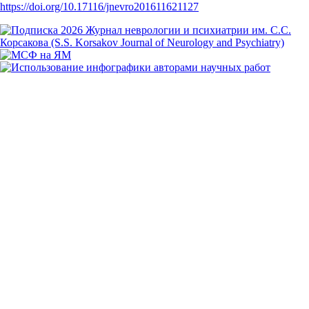
https://doi.org/10.17116/jnevro201611621127