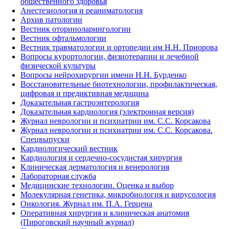
общественного здоровья
Анестезиология и реаниматология
Архив патологии
Вестник оториноларингологии
Вестник офтальмологии
Вестник травматологии и ортопедии им Н.Н. Приорова
Вопросы курортологии, физиотерапии и лечебной
физической культуры
Вопросы нейрохирургии имени Н.Н. Бурденко
Восстановительные биотехнологии, профилактическая,
цифровая и предиктивная медицина
Доказательная гастроэнтерология
Доказательная кардиология (электронная версия)
Журнал неврологии и психиатрии им. С.С. Корсакова
Журнал неврологии и психиатрии им. С.С. Корсакова.
Спецвыпуски
Кардиологический вестник
Кардиология и сердечно-сосудистая хирургия
Клиническая дерматология и венерология
Лабораторная служба
Медицинские технологии. Оценка и выбор
Молекулярная генетика, микробиология и вирусология
Онкология. Журнал им. П.А. Герцена
Оперативная хирургия и клиническая анатомия
(Пироговский научный журнал)