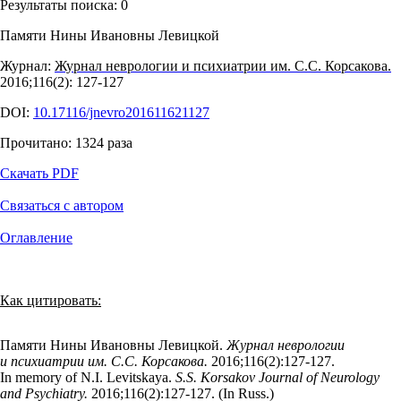
Результаты поиска:
0
Памяти Нины Ивановны Левицкой
Журнал:
Журнал неврологии и психиатрии им. С.С. Корсакова.
2016;116(2): 127‑127
DOI:
10.17116/jnevro201611621127
Прочитано:
1324
раза
Скачать PDF
Связаться с автором
Оглавление
Как цитировать:
Памяти Нины Ивановны Левицкой.
Журнал неврологии
и психиатрии им. С.С. Корсакова.
2016;116(2):127‑127.
In memory of N.I. Levitskaya.
S.S. Korsakov Journal of Neurology
and Psychiatry.
2016;116(2):127‑127. (In Russ.)