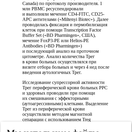
Canada) по протоколу производителя. 1
млн PBMC ресуспендировали
и выполняли мечение CD4-FITC, CD25-
APC антителами («Miltenyi Biotec»). Далее
проводилась фиксация и пермобилизация
клеток при помощи Transcription Factor
Buffer Set («BD Pharmingen», США),
мечение FoxP3-PE или Helios-PE
Antibodies («BD Pharmingen»)
и последующий анализ на проточном
цитометре. Анализ количества Трег
в крови больных осуществлялся при
визите отбора больных и через 4 нед после
введения аутологичных Трег.
Исследование супрессорной активности
Трег периферической крови больных РРС
и здоровых проводили при помощи
их смешивания с эффекторными
(аутоагрессивными) клетками. Выделение
Трег из периферической крови
осуществляли методом магнитной
сепарации с использованием Treg
CD4+CD25+ Isolation Kit («Miltenyi
Biotec»). В качестве эффекторных клеток