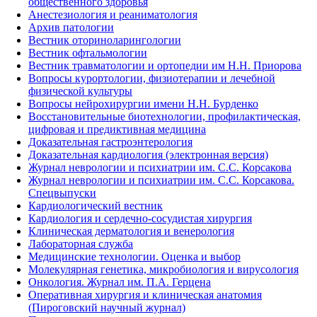
общественного здоровья
Анестезиология и реаниматология
Архив патологии
Вестник оториноларингологии
Вестник офтальмологии
Вестник травматологии и ортопедии им Н.Н. Приорова
Вопросы курортологии, физиотерапии и лечебной
физической культуры
Вопросы нейрохирургии имени Н.Н. Бурденко
Восстановительные биотехнологии, профилактическая,
цифровая и предиктивная медицина
Доказательная гастроэнтерология
Доказательная кардиология (электронная версия)
Журнал неврологии и психиатрии им. С.С. Корсакова
Журнал неврологии и психиатрии им. С.С. Корсакова.
Спецвыпуски
Кардиологический вестник
Кардиология и сердечно-сосудистая хирургия
Клиническая дерматология и венерология
Лабораторная служба
Медицинские технологии. Оценка и выбор
Молекулярная генетика, микробиология и вирусология
Онкология. Журнал им. П.А. Герцена
Оперативная хирургия и клиническая анатомия
(Пироговский научный журнал)