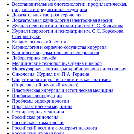
Восстановительные биотехнологии, профилактическая,
цифровая и предиктивная медицина
Доказательная гастроэнтерология
Доказательная кардиология (электронная версия)
Журнал неврологии и психиатрии им. С.С. Корсакова
Журнал неврологии и психиатрии им. С.С. Корсакова.
Спецвыпуски
Кардиологический вестник
Кардиология и сердечно-сосудистая хирургия
Клиническая дерматология и венерология
Лабораторная служба
Медицинские технологии. Оценка и выбор
Молекулярная генетика, микробиология и вирусология
Онкология. Журнал им. П.А. Герцена
Оперативная хирургия и клиническая анатомия
(Пироговский научный журнал)
Пластическая хирургия и эстетическая медицина
Проблемы репродукции
Проблемы эндокринологии
Профилактическая медицина
Респираторная медицина
Российская ринология
Российская стоматология
Российский вестник акушера-гинеколога
Российский журнал боли