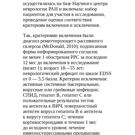
осуществлялась на базе Научного центра
неврологии РАН и включала: набор
пациентов для участия в исследовании,
проведение оценки соответствия
критериям включения и исключения.
Так, критериями включения были:
диагноз ремиттирующего рассеянного
склероза (McDonald, 2010); подписанная
форма информированного согласия;
не менее 1 обострения РРС за последние
12 мес до включения в исследование
(визит 1); возраст 18—55 лет;
неврологический дефицит по шкале EDSS
от 0 — 5,5 балла. Критерии исключения:
активные системные бактериальные,
вирусные или грибковые инфекции;
СПИД, гепатит B, гепатит C или
положительные результаты тестов
на антитела к ВИЧ, поверхностный
антиген вируса гепатита B и антитела
к вирусу гепатита C; лечение
кортикостероидами в течение 1 мес
до исходного уровня; лечение
иммуносупрессивными препаратами