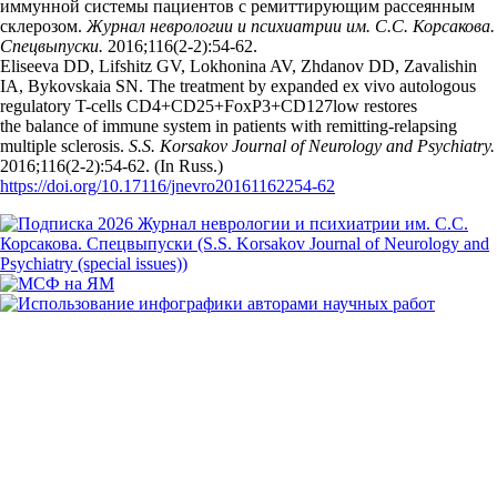
иммунной системы пациентов с ремиттирующим рассеянным
склерозом.
Журнал неврологии и психиатрии им. С.С. Корсакова.
Спецвыпуски.
2016;116(2‑2):54‑62.
Eliseeva DD, Lifshitz GV, Lokhonina AV, Zhdanov DD, Zavalishin
IA, Bykovskaia SN. The treatment by expanded ex vivo autologous
regulatory T-cells CD4+CD25+FoxP3+CD127low restores
the balance of immune system in patients with remitting-relapsing
multiple sclerosis.
S.S. Korsakov Journal of Neurology and Psychiatry.
2016;116(2‑2):54‑62. (In Russ.)
https://doi.org/10.17116/jnevro20161162254-62