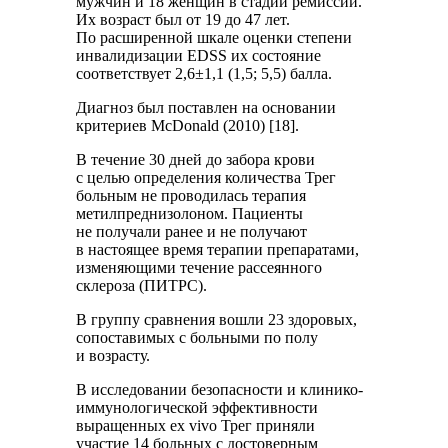
мужчин и 18 женщин в стадии ремиссии.
Их возраст был от 19 до 47 лет.
По расширенной шкале оценки степени
инвалидизации EDSS их состояние
соответствует 2,6±1,1 (1,5; 5,5) балла.
Диагноз был поставлен на основании
критериев McDonald (2010) [18].
В течение 30 дней до забора крови
с целью определения количества Трег
больным не проводилась терапия
метилпреднизолоном. Пациенты
не получали ранее и не получают
в настоящее время терапии препаратами,
изменяющими течение рассеянного
склероза (ПИТРС).
В группу сравнения вошли 23 здоровых,
сопоставимых с больными по полу
и возрасту.
В исследовании безопасности и клинико-
иммунологической эффективности
выращенных ex vivo Трег приняли
участие 14 больных с достоверным