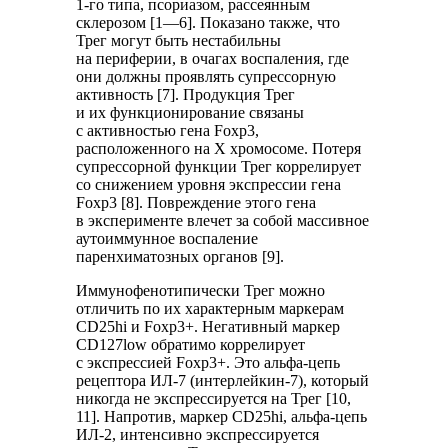
1-го типа, псориазом, рассеянным
склерозом [1—6]. Показано также, что
Трег могут быть нестабильны
на периферии, в очагах воспаления, где
они должны проявлять супрессорную
активность [7]. Продукция Трег
и их функционирование связаны
с активностью гена Foxp3,
расположенного на Х хромосоме. Потеря
супрессорной функции Трег коррелирует
со снижением уровня экспрессии гена
Foxp3 [8]. Повреждение этого гена
в эксперименте влечет за собой массивное
аутоиммунное воспаление
паренхиматозных органов [9].
Иммунофенотипически Трег можно
отличить по их характерным маркерам
CD25hi и Foxp3+. Негативный маркер
CD127low обратимо коррелирует
с экспрессией Foxp3+. Это альфа-цепь
рецептора ИЛ-7 (интерлейкин-7), который
никогда не экспрессируется на Трег [10,
11]. Напротив, маркер CD25hi, альфа-цепь
ИЛ-2, интенсивно экспрессируется