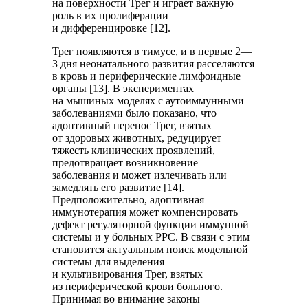
на поверхности Трег и играет важную
роль в их пролиферации
и дифференцировке [12].
Трег появляются в тимусе, и в первые 2—
3 дня неонатального развития расселяются
в кровь и периферические лимфоидные
органы [13]. В экспериментах
на мышиных моделях с аутоиммунными
заболеваниями было показано, что
адоптивный перенос Трег, взятых
от здоровых животных, редуцирует
тяжесть клинических проявлений,
предотвращает возникновение
заболевания и может излечивать или
замедлять его развитие [14].
Предположительно, адоптивная
иммунотерапия может компенсировать
дефект регуляторной функции иммунной
системы и у больных РРС. В связи с этим
становится актуальным поиск модельной
системы для выделения
и культивирования Трег, взятых
из периферической крови больного.
Принимая во внимание законы