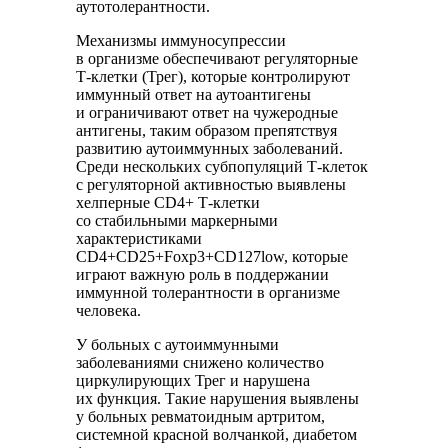
аутотолерантности.
Механизмы иммуносупрессии
в организме обеспечивают регуляторные
Т-клетки (Трег), которые контролируют
иммунный ответ на аутоантигены
и ограничивают ответ на чужеродные
антигены, таким образом препятствуя
развитию аутоиммунных заболеваний.
Среди нескольких субпопуляций Т-клеток
с регуляторной активностью выявлены
хелперные CD4+ Т-клетки
со стабильными маркерными
характеристиками
CD4+CD25+Foxp3+CD127low, которые
играют важную роль в поддержании
иммунной толерантности в организме
человека.
У больных с аутоиммунными
заболеваниями снижено количество
циркулирующих Трег и нарушена
их функция. Такие нарушения выявлены
у больных ревматоидным артритом,
системной красной волчанкой, диабетом