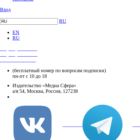
Вход
RU
EN
RU
+7 (495) 482-4118
+7 (495) 482-4329
+8 800 250-18-12
(бесплатный номер по вопросам подписки)
пн-пт с 10 до 18
Издательство «Медиа Сфера»
а/я 54, Москва, Россия, 127238
info@mediasphera.ru
вКонтакте
Tel