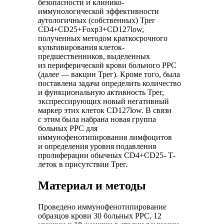
безопасности и клинико-
иммунологической эффективности
аутологичных (собственных) Трег
CD4+CD25+Foxp3+CD127low,
полученных методом краткосрочного
культивирования клеток-
предшественников, выделенных
из периферической крови больного РРС
(далее — вакцин Трег). Кроме того, была
поставлена задача определить количество
и функциональную активность Трег,
экспрессирующих новый негативный
маркер этих клеток CD127low. В связи
с этим была набрана новая группа
больных РРС для
иммунофенотипирования лимфоцитов
и определения уровня подавления
пролиферации обычных CD4+CD25- Т-
леток в присутствии Трег.
Материал и методы
Проведено иммунофенотипирование
образцов крови 30 больных РРС, 12