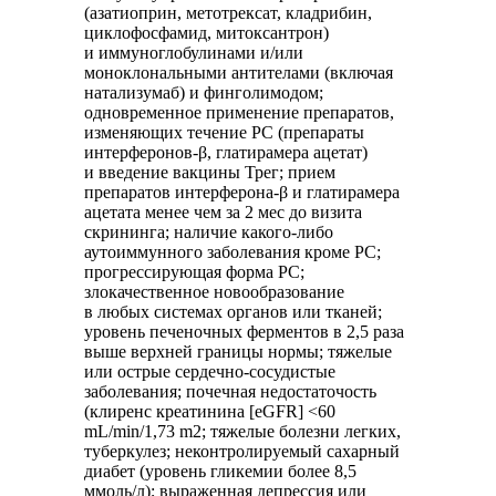
(азатиоприн, метотрексат, кладрибин,
циклофосфамид, митоксантрон)
и иммуноглобулинами и/или
моноклональными антителами (включая
натализумаб) и финголимодом;
одновременное применение препаратов,
изменяющих течение РС (препараты
интерферонов-β, глатирамера ацетат)
и введение вакцины Трег; прием
препаратов интерферона-β и глатирамера
ацетата менее чем за 2 мес до визита
скрининга; наличие какого-либо
аутоиммунного заболевания кроме РС;
прогрессирующая форма РС;
злокачественное новообразование
в любых системах органов или тканей;
уровень печеночных ферментов в 2,5 раза
выше верхней границы нормы; тяжелые
или острые сердечно-сосудистые
заболевания; почечная недостаточость
(клиренс креатинина [eGFR] <60
mL/min/1,73 m2; тяжелые болезни легких,
туберкулез; неконтролируемый сахарный
диабет (уровень гликемии более 8,5
ммоль/л); выраженная депрессия или