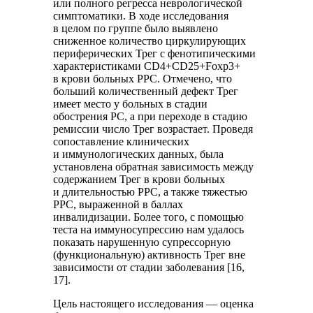
или полного регресса неврологической
симптоматики. В ходе исследования
в целом по группе было выявлено
сниженное количество циркулирующих
периферических Трег с фенотипическими
характеристиками CD4+CD25+Foxp3+
в крови больных РРС. Отмечено, что
больший количественный дефект Трег
имеет место у больных в стадии
обострения РС, а при переходе в стадию
ремиссии число Трег возрастает. Проведя
сопоставление клинических
и иммунологических данных, была
установлена обратная зависимость между
содержанием Трег в крови больных
и длительностью РРС, а также тяжестью
РРС, выраженной в баллах
инвалидизации. Более того, с помощью
теста на иммуносупрессию нам удалось
показать нарушенную супрессорную
(функциональную) активность Трег вне
зависимости от стадии заболевания [16,
17].
Цель настоящего исследования — оценка