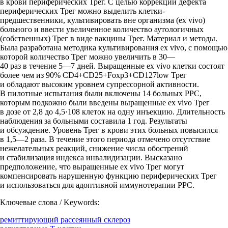
в крови периферических Трег. С целью коррекции дефекта
периферических Трег можно выделить клетки-
предшественники, культивировать вне организма (ex vivo)
больного и ввести увеличенное количество аутологичных
(собственных) Трег в виде вакцины Трег. Материал и методы.
Была разработана методика культивирования ex vivo, с помощью
которой количество Трег можно увеличить в 30—
40 раз в течение 5—7 дней. Выращенные ex vivo клетки состоят
более чем из 90% CD4+CD25+Foxp3+CD127low Трег
и обладают высоким уровнем супрессорной активности.
В пилотные испытания были включены 14 больных РРС,
которым подкожно были введены выращенные ex vivo Трег
в дозе от 2,8 до 4,5·108 клеток на одну инъекцию. Длительность
наблюдения за больными составила 1 год. Результаты
и обсуждение. Уровень Трег в крови этих больных повысился
в 1,5—2 раза. В течение этого периода отмечено отсутствие
нежелательных реакций, снижение числа обострений
и стабилизация индекса инвалидизации. Высказано
предположение, что выращенные ex vivo Трег могут
компенсировать нарушенную функцию периферических Трег
и использоваться для адоптивной иммунотерапии РРС.
Ключевые слова / Keywords:
ремиттирующий рассеянный склероз