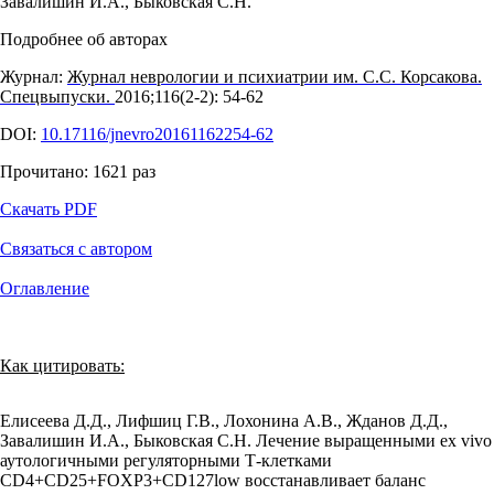
Завалишин И.А.
,
Быковская С.Н.
Подробнее об авторах
Журнал:
Журнал неврологии и психиатрии им. С.С. Корсакова.
Спецвыпуски.
2016;116(2‑2): 54‑62
DOI:
10.17116/jnevro20161162254-62
Прочитано:
1621
раз
Скачать PDF
Связаться с автором
Оглавление
Как цитировать:
Елисеева Д.Д., Лифшиц Г.В., Лохонина А.В., Жданов Д.Д.,
Завалишин И.А., Быковская С.Н. Лечение выращенными ex vivo
аутологичными регуляторными Т-клетками
CD4+CD25+FOXP3+CD127low восстанавливает баланс