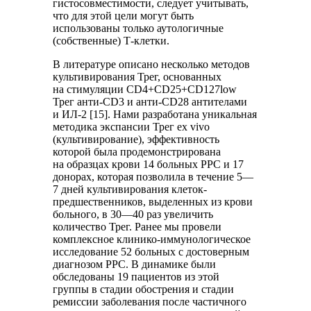
гистосовместимости, следует учитывать,
что для этой цели могут быть
использованы только аутологичные
(собственные) Т-клетки.
В литературе описано несколько методов
культивирования Трег, основанных
на стимуляции СD4+CD25+CD127low
Трег анти-CD3 и анти-CD28 антителами
и ИЛ-2 [15]. Нами разработана уникальная
методика экспансии Трег ex vivo
(культивирование), эффективность
которой была продемонстрирована
на образцах крови 14 больных РРС и 17
донорах, которая позволила в течение 5—
7 дней культивирования клеток-
предшественников, выделенных из крови
больного, в 30—40 раз увеличить
количество Трег. Ранее мы провели
комплексное клинико-иммунологическое
исследование 52 больных с достоверным
диагнозом РРС. В динамике были
обследованы 19 пациентов из этой
группы в стадии обострения и стадии
ремиссии заболевания после частичного