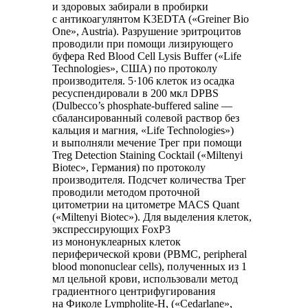
и здоровых забирали в пробирки
с антикоагулянтом K3EDTA («Greiner Bio
One», Austria). Разрушение эритроцитов
проводили при помощи лизирующего
буфера Red Blood Cell Lysis Buffer («Life
Technologies», США) по протоколу
производителя. 5·106 клеток из осадка
ресуспендировали в 200 мкл DPBS
(Dulbecco’s phosphate-buffered saline —
сбалансированный солевой раствор без
кальция и магния, «Life Technologies»)
и выполняли мечение Трег при помощи
Treg Detection Staining Cocktail («Miltenyi
Biotec», Германия) по протоколу
производителя. Подсчет количества Трег
проводили методом проточной
цитометрии на цитометре MACS Quant
(«Miltenyi Biotec»). Для выделения клеток,
экспрессирующих FoxP3
из мононуклеарных клеток
периферической крови (PBMC, peripheral
blood mononuclear cells), полученных из 1
мл цельной крови, использовали метод
градиентного центрифугирования
на Фиколе Lympholite-H, («Cedarlane»,