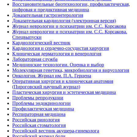
Восстановительные биотехнологии, профилактическая,
цифровая и предиктивная медицина
Доказательная гастроэнтерология
Доказательная кардиология (электронная версия)
Журнал неврологии и психиатрии им. С.С. Корсакова
Журнал неврологии и психиатрии им. С.С. Корсакова.
Спецвыпуски
Кардиологический вестник
Кардиология и сердечно-сосудистая хирургия
Клиническая дерматология и венерология
Лабораторная служба
Медицинские технологии. Оценка и выбор
Молекулярная генетика, микробиология и вирусология
Онкология. Журнал им. П.А. Герцена
Оперативная хирургия и клиническая анатомия
(Пироговский научный журнал)
Пластическая хирургия и эстетическая медицина
Проблемы репродукции
Проблемы эндокринологии
Профилактическая медицина
Респираторная медицина
Российская ринология
Российская стоматология
Российский вестник акушера-гинеколога
Российский журнал боли