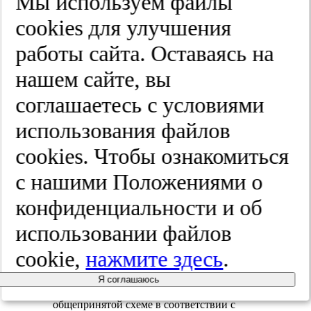
Мы используем файлы
Анализ в группах
cооkies для улучшения
Пациенты в зависимости от применяемых
работы сайта. Оставаясь на
методов медицинского вмешательства
были разделены на три группы:
нашем сайте, вы
— 1-я (основная) группа — пациенты,
соглашаетесь с условиями
получавшие комплексную терапию:
медикаментозные препараты и
использования файлов
остеопатическую коррекцию;
cооkies. Чтобы ознакомиться
— 2-я (контрольная) группа — пациенты,
получавшие только медикаментозные
с нашими Положениями о
препараты по стандартным схемам;
— 3-я (группа сравнения) — пациенты,
конфиденциальности и об
получавшие медикаментозные препараты
и массаж.
использовании файлов
Методы регистрации исходов
cookie,
нажмите здесь
.
Клиническое неврологическое
Я соглашаюсь
обследование проводили по
общепринятой схеме в соответствии с