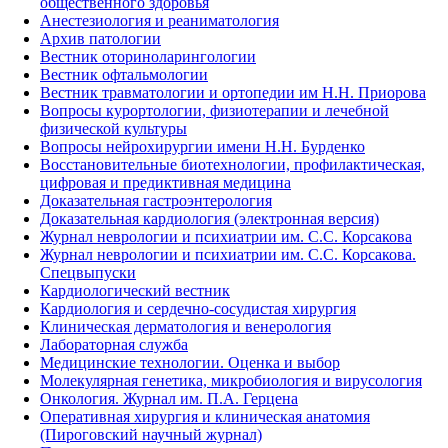
общественного здоровья
Анестезиология и реаниматология
Архив патологии
Вестник оториноларингологии
Вестник офтальмологии
Вестник травматологии и ортопедии им Н.Н. Приорова
Вопросы курортологии, физиотерапии и лечебной
физической культуры
Вопросы нейрохирургии имени Н.Н. Бурденко
Восстановительные биотехнологии, профилактическая,
цифровая и предиктивная медицина
Доказательная гастроэнтерология
Доказательная кардиология (электронная версия)
Журнал неврологии и психиатрии им. С.С. Корсакова
Журнал неврологии и психиатрии им. С.С. Корсакова.
Спецвыпуски
Кардиологический вестник
Кардиология и сердечно-сосудистая хирургия
Клиническая дерматология и венерология
Лабораторная служба
Медицинские технологии. Оценка и выбор
Молекулярная генетика, микробиология и вирусология
Онкология. Журнал им. П.А. Герцена
Оперативная хирургия и клиническая анатомия
(Пироговский научный журнал)