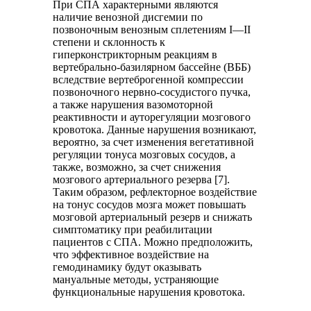
При СПА характерными являются
наличие венозной дисгемии по
позвоночным венозным сплетениям I—II
степени и склонность к
гиперконстрикторным реакциям в
вертебрально-базилярном бассейне (ВББ)
вследствие вертеброгенной компрессии
позвоночного нервно-сосудистого пучка,
а также нарушения вазомоторной
реактивности и ауторегуляции мозгового
кровотока. Данные нарушения возникают,
вероятно, за счет изменения вегетативной
регуляции тонуса мозговых сосудов, а
также, возможно, за счет снижения
мозгового артериального резерва [7].
Таким образом, рефлекторное воздействие
на тонус сосудов мозга может повышать
мозговой артериальный резерв и снижать
симптоматику при реабилитации
пациентов с СПА. Можно предположить,
что эффективное воздействие на
гемодинамику будут оказывать
мануальные методы, устраняющие
функциональные нарушения кровотока.