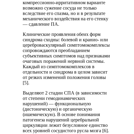
компрессионно-ирритативном варианте
возможно сужение сосуда не только
вследствие его спазма, но и в результате
механического воздействия на его стенку
— сдавление ПА.
Клинические проявления обеих форм
синдрома сходны: болевой и кранио- или
цереброваскулярный симптомокомплексы
сопровождаются преобладанием
субъективных симптомов над признаками
очаговых поражений нервной системы.
Каждый из симптомокомплексов в
отдельности и синдрома в целом зависит
от резких изменений положения головы
[5].
Выделяют 2 стадии СПА (в зависимости
от степени гемодинамических
нарушений) — функциональную
(дистоническую) и органическую
(ишемическую). В основе понимания
патогенеза нарушений церебральной
циркуляции лежит безусловное единство
всех уровней сосудистого русла мозга [6].