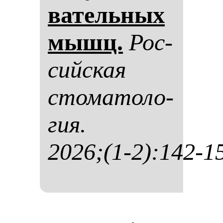
ва­тель­ных
мышц.
Рос­
сий­ская
сто­ма­то­ло­
гия.
2026;(1-2):142-1