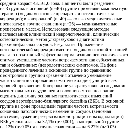
средний возраст 43,1±1,0 года. Пациенты были разделены
на 3 группы: в основной (n=40) группе применяли комплексную
терапию (медикаментозные препараты и остеопатическая
коррекция); в контрольной (n=40) — только медикаментозные
препараты; в группе сравнения (n=26) — медикаментозные
препараты и массаж. Использовали следующие методы
исследования: клинический неврологический, клинический
остеопатический, метод ультразвуковой диагностики
брахиоцефальных сосудов. Результаты. Применение
остеопатической коррекции вместе с медикаментозной терапией
оказало позитивный эффект на нормализацию неврологического
статуса: уменьшение частоты встречаемости как субъективных,
так и объективных (неврологических) симптомов. На фоне
проведенного лечения в основной группе по сравнению
с контролем и группой сравнения отмечено уменьшение
частоты диагностирования соматических дисфункций всех
уровней проявления. Контрольное ультразвуковое исследование
магистральных сосудов шеи и головного мозга позволило
оценить динамику основных патологических изменений
сосудов вертебрально-базилярного бассейна (ВББ). В основной
группе на фоне проводимой терапии частота встречаемости
основных патологических изменений сосудов (венозная
дисгемия, сужение резерва вазоконстрикции и вазодилатации)
ВББ уменьшилась на 32,1% (p<0,001), в контрольной группе —
на 12% (p<0,05), а в группе сравнения — на 6,27% (p>0,05).