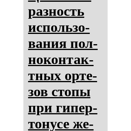
раз­ность
ис­поль­зо­
ва­ния пол­
но­кон­так­
тных ор­те­
зов сто­пы
при ги­пер­
то­ну­се же­