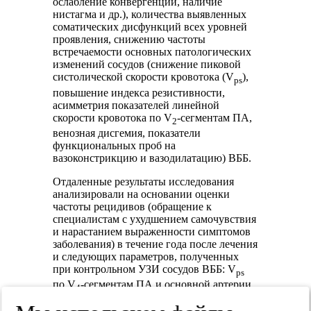
ослабление конвергенции, наличие
нистагма и др.), количества выявленных
соматических дисфункций всех уровней
проявления, снижению частоты
встречаемости основных патологических
изменений сосудов (снижение пиковой
систолической скорости кровотока (V
),
ps
повышение индекса резистивности,
асимметрия показателей линейной
скорости кровотока по V
-сегментам ПА,
2
венозная дисгемия, показатели
функциональных проб на
вазоконстрикцию и вазодилатацию) ВББ.
Отдаленные результаты исследования
анализировали на основании оценки
частоты рецидивов (обращение к
специалистам с ухудшением самочувствия
и нарастанием выраженности симптомов
заболевания) в течение года после лечения
и следующих параметров, полученных
при контрольном УЗИ сосудов ВББ: V
ps
по V
-сегментам ПА и основной артерии,
4
по позвоночным венам и венам Розенталя.