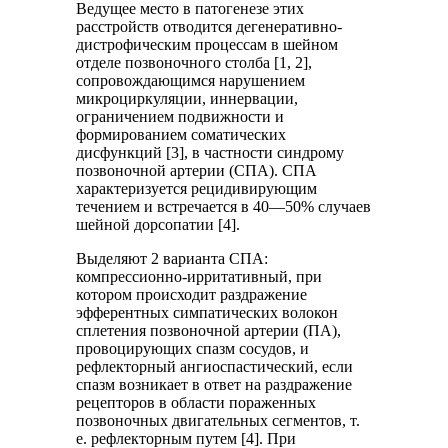
Ведущее место в патогенезе этих
расстройств отводится дегенеративно-
дистрофическим процессам в шейном
отделе позвоночного столба [1, 2],
сопровождающимся нарушением
микроциркуляции, иннервации,
ограничением подвижности и
формированием соматических
дисфункций [3], в частности синдрому
позвоночной артерии (СПА). СПА
характеризуется рецидивирующим
течением и встречается в 40—50% случаев
шейной дорсопатии [4].
Выделяют 2 варианта СПА:
компрессионно-ирритативный, при
котором происходит раздражение
эфферентных симпатических волокон
сплетения позвоночной артерии (ПА),
провоцирующих спазм сосудов, и
рефлекторный ангиоспастический, если
спазм возникает в ответ на раздражение
рецепторов в области пораженных
позвоночных двигательных сегментов, т.
е. рефлекторным путем [4]. При