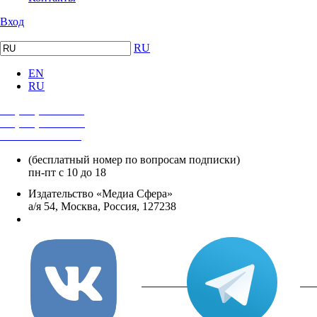
Вход
RU
EN
RU
+7 (495) 482-4118
+7 (495) 482-4329
+8 800 250-18-12
(бесплатный номер по вопросам подписки)
пн-пт с 10 до 18
Издательство «Медиа Сфера»
а/я 54, Москва, Россия, 127238
info@mediasphera.ru
вКонтакте
Tel