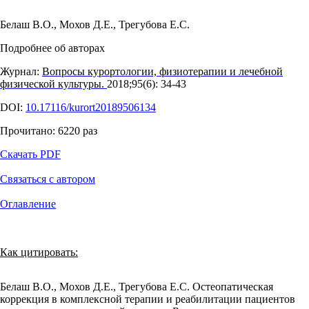
Белаш В.О.
,
Мохов Д.Е.
,
Трегубова Е.С.
Подробнее об авторах
Журнал:
Вопросы курортологии, физиотерапии и лечебной
физической культуры.
2018;95(6): 34‑43
DOI:
10.17116/kurort20189506134
Прочитано:
6220
раз
Скачать PDF
Связаться с автором
Оглавление
Как цитировать:
Белаш В.О., Мохов Д.Е., Трегубова Е.С. Остеопатическая
коррекция в комплексной терапии и реабилитации пациентов