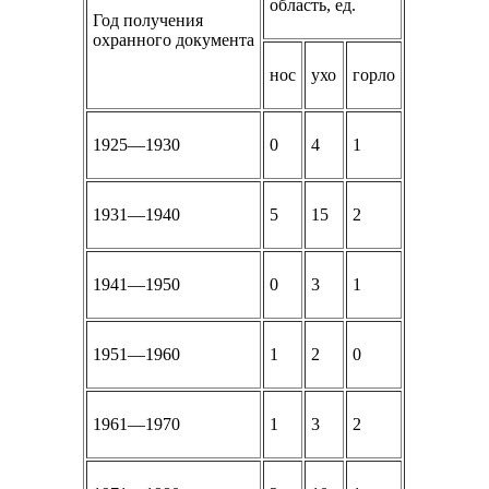
область, ед.
Год получения
охранного документа
нос
ухо
горло
1925—1930
0
4
1
1931—1940
5
15
2
1941—1950
0
3
1
1951—1960
1
2
0
1961—1970
1
3
2