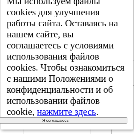
Мы используем файлы
cооkies для улучшения
Рис. 6.
Количество зарегистрированных
изобретений по специальности
работы сайта. Оставаясь на
«оториноларингология» на территории
Российской Федерации в зависимости от
нашем сайте, вы
типа разработчика в различные
временные периоды.
соглашаетесь с условиями
Таблица 2.
Примеры изобретений в
области оториноларингологии
использования файлов
cооkies. Чтобы ознакомиться
Год создания
Номер
Патология
Название
с нашими Положениями о
(приоритета)
АС
конфиденциальности и об
использовании файлов
cookie,
нажмите здесь
.
Я соглашаюсь