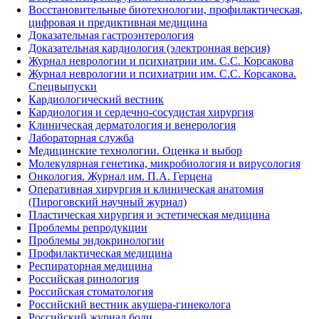
Восстановительные биотехнологии, профилактическая,
цифровая и предиктивная медицина
Доказательная гастроэнтерология
Доказательная кардиология (электронная версия)
Журнал неврологии и психиатрии им. С.С. Корсакова
Журнал неврологии и психиатрии им. С.С. Корсакова.
Спецвыпуски
Кардиологический вестник
Кардиология и сердечно-сосудистая хирургия
Клиническая дерматология и венерология
Лабораторная служба
Медицинские технологии. Оценка и выбор
Молекулярная генетика, микробиология и вирусология
Онкология. Журнал им. П.А. Герцена
Оперативная хирургия и клиническая анатомия
(Пироговский научный журнал)
Пластическая хирургия и эстетическая медицина
Проблемы репродукции
Проблемы эндокринологии
Профилактическая медицина
Респираторная медицина
Российская ринология
Российская стоматология
Российский вестник акушера-гинеколога
Российский журнал боли