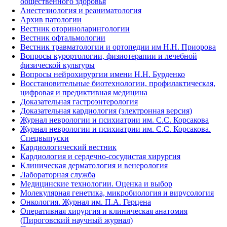
общественного здоровья
Анестезиология и реаниматология
Архив патологии
Вестник оториноларингологии
Вестник офтальмологии
Вестник травматологии и ортопедии им Н.Н. Приорова
Вопросы курортологии, физиотерапии и лечебной
физической культуры
Вопросы нейрохирургии имени Н.Н. Бурденко
Восстановительные биотехнологии, профилактическая,
цифровая и предиктивная медицина
Доказательная гастроэнтерология
Доказательная кардиология (электронная версия)
Журнал неврологии и психиатрии им. С.С. Корсакова
Журнал неврологии и психиатрии им. С.С. Корсакова.
Спецвыпуски
Кардиологический вестник
Кардиология и сердечно-сосудистая хирургия
Клиническая дерматология и венерология
Лабораторная служба
Медицинские технологии. Оценка и выбор
Молекулярная генетика, микробиология и вирусология
Онкология. Журнал им. П.А. Герцена
Оперативная хирургия и клиническая анатомия
(Пироговский научный журнал)