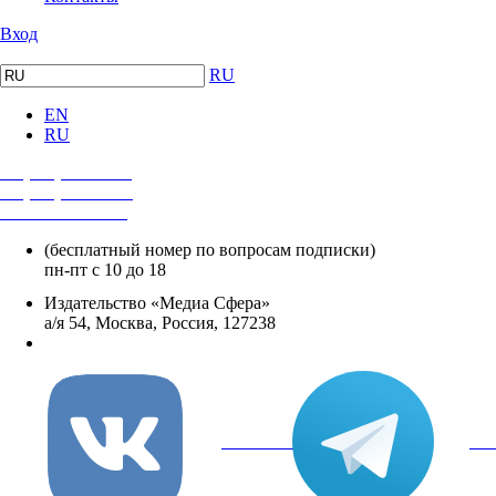
Вход
RU
EN
RU
+7 (495) 482-4118
+7 (495) 482-4329
+8 800 250-18-12
(бесплатный номер по вопросам подписки)
пн-пт с 10 до 18
Издательство «Медиа Сфера»
а/я 54, Москва, Россия, 127238
info@mediasphera.ru
вКонтакте
Tel