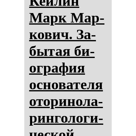
Кей­лин
Марк Мар­
ко­вич. За­
бы­тая би­
ог­ра­фия
ос­но­ва­те­ля
ото­ри­но­ла­
рин­го­ло­ги­
чес­кой