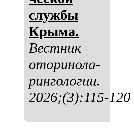
служ­бы
Кры­ма.
Вес­тник
ото­ри­но­ла­
рин­го­ло­гии.
2026;(3):115-120