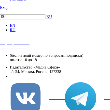
Вход
RU
EN
RU
+7 (495) 482-4118
+7 (495) 482-4329
+8 800 250-18-12
(бесплатный номер по вопросам подписки)
пн-пт с 10 до 18
Издательство «Медиа Сфера»
а/я 54, Москва, Россия, 127238
info@mediasphera.ru
вКонтакте
Tel