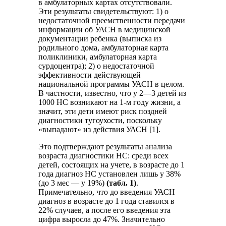
в амбулаторных картах отсутствовали.
Эти результаты свидетельствуют: 1) о
недостаточной преемственности передачи
информации об УАСН в медицинской
документации ребенка (выписка из
родильного дома, амбулаторная карта
поликлиники, амбулаторная карта
сурдоцентра); 2) о недостаточной
эффективности действующей
национальной программы УАСН в целом.
В частности, известно, что у 2—3 детей из
1000 НС возникают на 1-м году жизни, а
значит, эти дети имеют риск поздней
диагностики тугоухости, поскольку
«выпадают» из действия УАСН [1].
Это подтверждают результаты анализа
возраста диагностики НС: среди всех
детей, состоящих на учете, в возрасте до 1
года диагноз НС установлен лишь у 38%
(до 3 мес — у 19%)
(табл. 1)
.
Примечательно, что до введения УАСН
диагноз в возрасте до 1 года ставился в
22% случаев, а после его введения эта
цифра выросла до 47%. Значительно