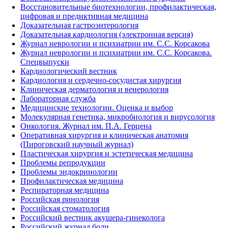
Восстановительные биотехнологии, профилактическая,
цифровая и предиктивная медицина
Доказательная гастроэнтерология
Доказательная кардиология (электронная версия)
Журнал неврологии и психиатрии им. С.С. Корсакова
Журнал неврологии и психиатрии им. С.С. Корсакова.
Спецвыпуски
Кардиологический вестник
Кардиология и сердечно-сосудистая хирургия
Клиническая дерматология и венерология
Лабораторная служба
Медицинские технологии. Оценка и выбор
Молекулярная генетика, микробиология и вирусология
Онкология. Журнал им. П.А. Герцена
Оперативная хирургия и клиническая анатомия
(Пироговский научный журнал)
Пластическая хирургия и эстетическая медицина
Проблемы репродукции
Проблемы эндокринологии
Профилактическая медицина
Респираторная медицина
Российская ринология
Российская стоматология
Российский вестник акушера-гинеколога
Российский журнал боли