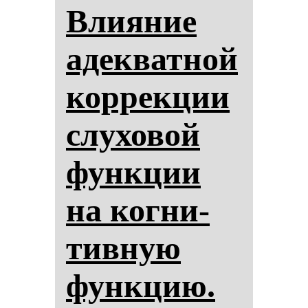
Вли­яние
адек­ват­ной
кор­рек­ции
слу­хо­вой
фун­кции
на ког­ни­
тив­ную
фун­кцию.