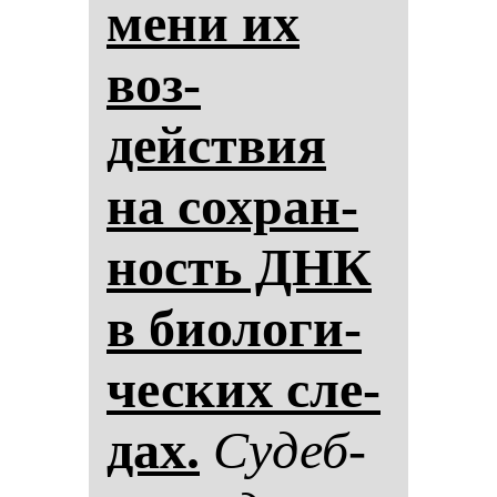
ме­ни их
воз­
действия
на сох­ран­
ность ДНК
в би­оло­ги­
чес­ких сле­
дах.
Су­деб­