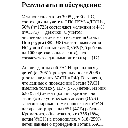
Результаты и обсуждение
Установлено, что из 3098 детей с НС,
состоящих на учете в СПб ГКУЗ «ДГСЦ»,
56% (
n
=1723) составляют мальчики и 44%
(
n
=1375) — девочки. С учетом
численности детского населения Санкт-
Петербурга (885 038) частота выявления
НС у детей составляет 0,35% (3,5 ребенка
на 1000 детского населения), что
согласуется с данными литературы [12].
Анализ данных об УАСН проводился у
детей (
n
=2051), рожденных после 2008 г.
(после введения УАСН в РФ). Выявлено,
что данные о проведении I этапа УАСН
имелись только у 1177 (57%) детей. Из них
626 (53%) детей прошли скрининг на I
этапе (отоакустическая эмиссия (ОАЭ)
зарегистрирована). Не прошел тест (ОАЭ
не зарегистрирована) 551 (47%) ребенок.
Кроме того, обнаружено, что 356 (18%)
детям УАСН не проводился, у 518 (25%)
детей данные о проведении I этапа УАСН