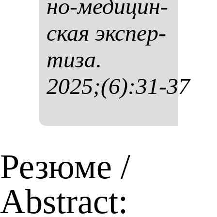
но-ме­ди­цин­
ская эк­спер­
ти­за.
2025;(6):31-37
Резюме /
Abstract: