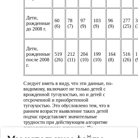
Дети,
60
78
97
103
96
277
3
рожденные
(6)
(7)
(9)
(9)
(9)
(25)
(
до 2008 г.
Дети,
рожденные
519
212
204
199
164
516
1
после 2008
(26)
(11)
(10)
(10)
(8)
(26)
(
г.
Следует иметь в виду, что эти данные, по-
видимому, включают не только детей с
врожденной тугоухостью, но и детей с
отсроченной и приобретенной
тугоухостью. Это обусловлено тем, что в
раннем возрасте выявление таких детей
подчас представляет значительные
трудности при действующем алгоритме
аудиологического скрининга. По
результатам других исследований, доля