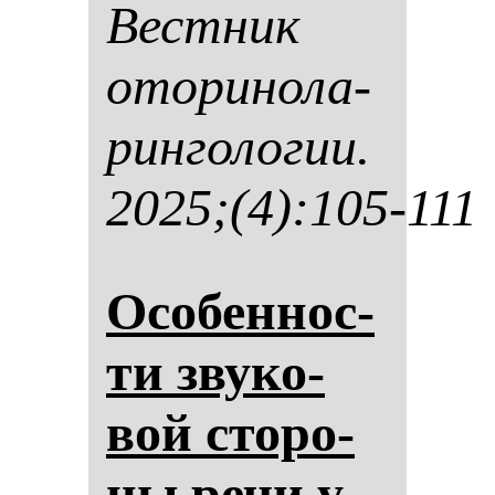
Вес­тник
ото­ри­но­ла­
рин­го­ло­гии.
2025;(4):105-111
Осо­бен­нос­
ти зву­ко­
вой сто­ро­
ны ре­чи у