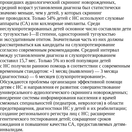
прошедших аудиологический скрининг новорожденных,
средний возраст установления диагноза был статистически
значимо меньше, чем у детей, у которых скрининг
не проводился. Только 54% детей с НС используют слуховые
аппараты (СА) или кохлеарные импланты. Среди
неслухопротезированных детей основное число составляли дети
с тугоухостью I—II степени, односторонней тугоухостью
и экссудативным отитом. Значительная часть из них должны
рассматриваться как кандидаты на слухопротезирование
согласно современным рекомендациям. Средний интервал
между установлением диагноза и слухопротезированием
составил 15,7 мес. Только 5% из всей популяции детей
с НС получили раннюю помощь в соответствии с современным
временным стандартом: «1 месяц (выявление) — 3 месяца
(диагностика) — 6 месяцев (слухопротезирование)».
Обсуждаются проблемы организации эффективной помощи
детям с НС и направления ее развития: совершенствование
универсального аудиологического скрининга новорожденных;
внедрение системы информирования населения и врачей
смежных специальностей (педиатров, неврологов) в области
предотвращения, диагностики НС у детей и их реабилитации;
создание регионального регистра лиц с НС; расширение
генетического тестирования детей; сокращение сроков
ожидания и повышение качества СА, предоставляемых детям-
инвалидам.