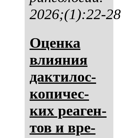
2026;(1):22-28
Оцен­ка
вли­яния
дак­ти­лос­
ко­пи­чес­
ких ре­аген­
тов и вре­