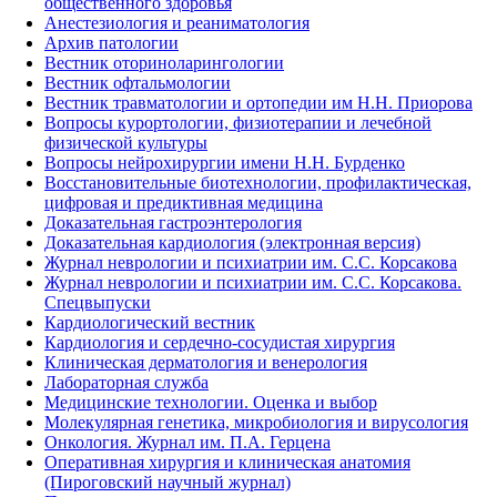
общественного здоровья
Анестезиология и реаниматология
Архив патологии
Вестник оториноларингологии
Вестник офтальмологии
Вестник травматологии и ортопедии им Н.Н. Приорова
Вопросы курортологии, физиотерапии и лечебной
физической культуры
Вопросы нейрохирургии имени Н.Н. Бурденко
Восстановительные биотехнологии, профилактическая,
цифровая и предиктивная медицина
Доказательная гастроэнтерология
Доказательная кардиология (электронная версия)
Журнал неврологии и психиатрии им. С.С. Корсакова
Журнал неврологии и психиатрии им. С.С. Корсакова.
Спецвыпуски
Кардиологический вестник
Кардиология и сердечно-сосудистая хирургия
Клиническая дерматология и венерология
Лабораторная служба
Медицинские технологии. Оценка и выбор
Молекулярная генетика, микробиология и вирусология
Онкология. Журнал им. П.А. Герцена
Оперативная хирургия и клиническая анатомия
(Пироговский научный журнал)