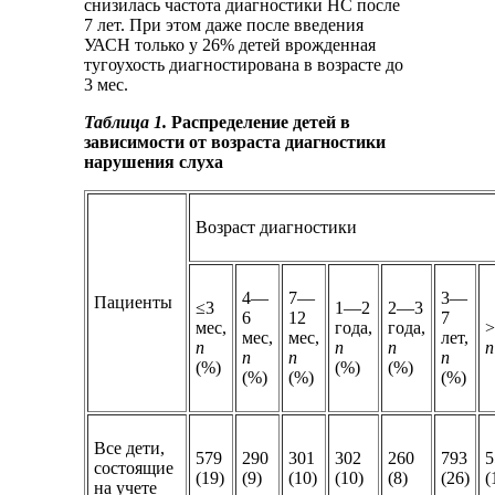
снизилась частота диагностики НС после
7 лет. При этом даже после введения
УАСН только у 26% детей врожденная
тугоухость диагностирована в возрасте до
3 мес.
Таблица 1.
Распределение детей в
зависимости от возраста диагностики
нарушения слуха
Возраст диагностики
4—
7—
3—
Пациенты
≤3
1—2
2—3
6
12
7
мес,
года,
года,
>
мес,
мес,
лет,
n
n
n
n
n
n
n
(%)
(%)
(%)
(%)
(%)
(%)
Все дети,
579
290
301
302
260
793
5
состоящие
(19)
(9)
(10)
(10)
(8)
(26)
(
на учете