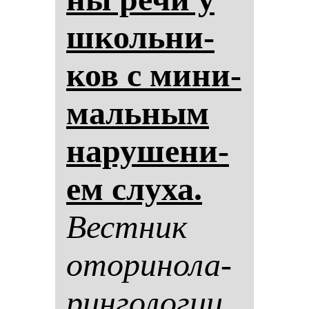
школь­ни­
ков с ми­ни­
маль­ным
на­ру­ше­ни­
ем слу­ха.
Вес­тник
ото­ри­но­ла­
рин­го­ло­гии.