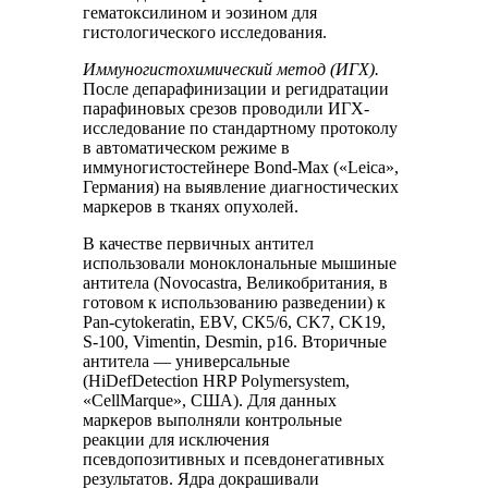
гематоксилином и эозином для
гистологического исследования.
Иммуногистохимический метод (ИГХ).
После депарафинизации и регидратации
парафиновых срезов проводили ИГХ-
исследование по стандартному протоколу
в автоматическом режиме в
иммуногистостейнере Bond-Max («Leica»,
Германия) на выявление диагностических
маркеров в тканях опухолей.
В качестве первичных антител
использовали моноклональные мышиные
антитела (Novocastra, Великобритания, в
готовом к использованию разведении) к
Pan-cytokeratin, EBV, СК5/6, CK7, CK19,
S-100, Vimentin, Desmin, р16. Вторичные
антитела — универсальные
(HiDefDetection HRP Polymersystem,
«CellMarque», США). Для данных
маркеров выполняли контрольные
реакции для исключения
псевдопозитивных и псевдонегативных
результатов. Ядра докрашивали