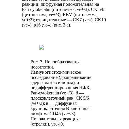
реакции: диффузная положительная на
Pan-cytokeratin (цитолемма, ve+/3), СК 5/6
(цитоплазма, ve+/3), EBV (цитолемма,
ve+/2); отрицательные — CK7 (ve–), CK19
(ve–), p16 (ve–) (рис. 3 а).
Рис. 3. Новообразования
носоглотки.
Иммуногистохимическое
исследование (доокрашивание
ядер гематоксилином). а —
недифференцированная НФК,
Pan-cytokeratin (ve+/3); б —
плоскоклеточный рак, СК 5/6
(ve+/3); в — диффузная
крупноклеточная В-клеточная
лимфома CD45 (ve+/3).
Положительная реакция
(стрелки), ув. 40.