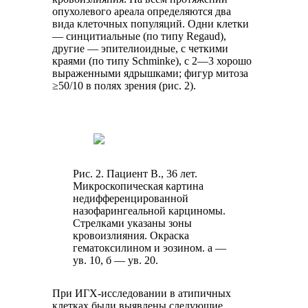
опухолевого ареала определяются два
вида клеточных популяций. Одни клетки
— синцитиальные (по типу Regaud),
другие — эпителиоидные, с четкими
краями (по типу Schminke), с 2—3 хорошо
выраженными ядрышками; фигур митоза
≥50/10 в полях зрения (рис. 2).
Рис. 2. Пациент В., 36 лет.
Микроскопическая картина
недифференцированной
назофарингеальной карциномы.
Стрелками указаны зоны
кровоизлияния. Окраска
гематоксилином и эозином. а —
ув. 10, б — ув. 20.
При ИГХ-исследовании в атипичных
клетках были выявлены следующие