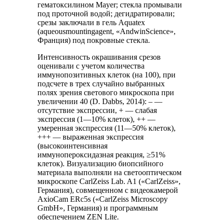
гематоксилином Mayer; стекла промывали
под проточной водой; дегидратировали;
срезы заключали в гель Aquatex
(aqueousmountingagent, «AndwinScience»,
Франция) под покровные стекла.
Интенсивность окрашивания срезов
оценивали с учетом количества
иммунопозитивных клеток (на 100), при
подсчете в трех случайно выбранных
полях зрения светового микроскопа при
увеличении 40 (D. Dabbs, 2014): – —
отсутствие экспрессии, + — слабая
экспрессия (1—10% клеток), ++ —
умеренная экспрессия (11—50% клеток),
+++ — выраженная экспрессия
(высокоинтенсивная
иммунопероксидазная реакция, ≥51%
клеток). Визуализацию биопсийного
материала выполняли на светооптическом
микроскопе CarlZeiss Lab. A1 («CarlZeiss»,
Германия), совмещенном с видеокамерой
AxioCam ERc5s («CarlZeiss Microscopy
GmbH», Германия) и программным
обеспечением ZEN Lite.