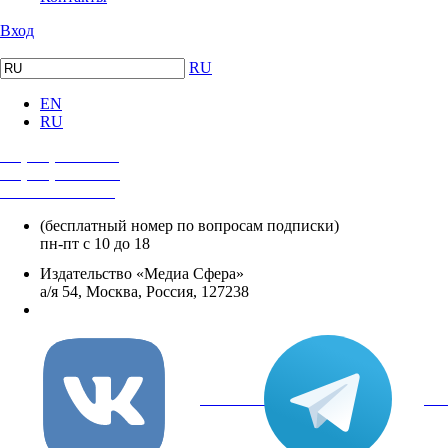
Вход
RU
EN
RU
+7 (495) 482-4118
+7 (495) 482-4329
+8 800 250-18-12
(бесплатный номер по вопросам подписки)
пн-пт с 10 до 18
Издательство «Медиа Сфера»
а/я 54, Москва, Россия, 127238
info@mediasphera.ru
вКонтакте
Tel