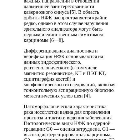
важных направлений в отношении
дальнейшей заинтересованности
кавернозного синуса [5]. В область
орбиты НФК распространяется крайне
редко, однако в этом случае нарушения
зрительного анализатора могут быть
первым и единственным симптомом
карциномы [6—8].
Дифференциальная диагностика и
верификация НФК основываются на
данных эндоскопического,
рентгенологического (в том числе
магнитно-резонансное, КТ и ПЭТ-КТ,
сцинтиграфия костей) и
морфологического исследований, включая
тонкоигольную аспирационную биопсию
метастатических узлов шеи [4].
Патоморфологическая характеристика
рака носоглотки важна для определения
прогноза и тактики ведения заболевания.
Гистологические виды НФК по ядерной
градации: G0 — оценка затруднена, G1 —
высокодифференцированная карцинома,