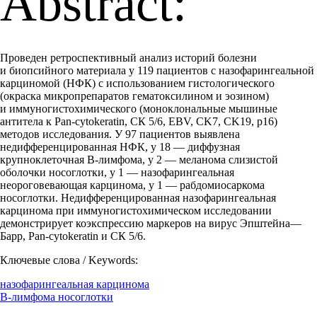
Abstract:
Проведен ретроспективный анализ историй болезни
и биопсийного материала у 119 пациентов с назофарингеальной
карциномой (НФК) с использованием гистологического
(окраска микропрепаратов гематоксилином и эозином)
и иммуногистохимического (моноклональные мышиные
антитела к Pan-cytokeratin, СК 5/6, EBV, CK7, CK19, p16)
методов исследования. У 97 пациентов выявлена
недифференцированная НФК, у 18 — диффузная
крупноклеточная В-лимфома, у 2 — меланома слизистой
оболочки носоглотки, у 1 — назофарингеальная
неороговевающая карцинома, у 1 — рабдомиосаркома
носоглотки. Недифференцированная назофарингеальная
карцинома при иммуногистохимическом исследовании
демонстрирует коэкспрессию маркеров на вирус Эпштейна—
Барр, Pan-cytokeratin и СК 5/6.
Ключевые слова / Keywords:
назофарингеальная карцинома
В-лимфома носоглотки