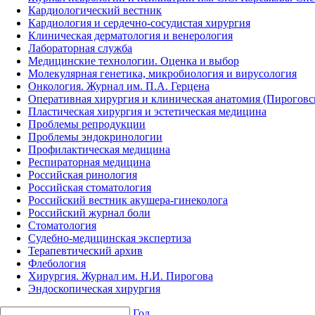
Кардиологический вестник
Кардиология и сердечно-сосудистая хирургия
Клиническая дерматология и венерология
Лабораторная служба
Медицинские технологии. Оценка и выбор
Молекулярная генетика, микробиология и вирусология
Онкология. Журнал им. П.А. Герцена
Оперативная хирургия и клиническая анатомия (Пирогов
Пластическая хирургия и эстетическая медицина
Проблемы репродукции
Проблемы эндокринологии
Профилактическая медицина
Респираторная медицина
Российская ринология
Российская стоматология
Российский вестник акушера-гинеколога
Российский журнал боли
Стоматология
Судебно-медицинская экспертиза
Терапевтический архив
Флебология
Хирургия. Журнал им. Н.И. Пирогова
Эндоскопическая хирургия
Год