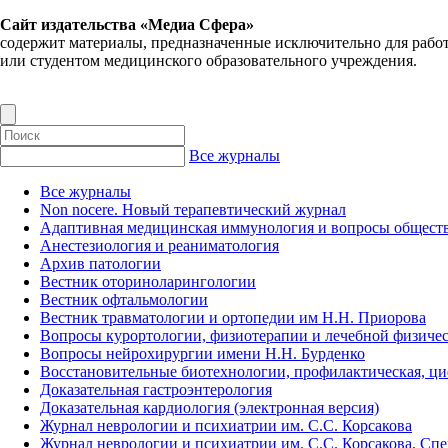
Сайт издательства «Медиа Сфера»
содержит материалы, предназначенные исключительно для рабо
или студентом медицинского образовательного учреждения.
Все журналы
Все журналы
Non nocere. Новый терапевтический журнал
Адаптивная медицинская иммунология и вопросы обществ
Анестезиология и реаниматология
Архив патологии
Вестник оториноларингологии
Вестник офтальмологии
Вестник травматологии и ортопедии им Н.Н. Приорова
Вопросы курортологии, физиотерапии и лечебной физичес
Вопросы нейрохирургии имени Н.Н. Бурденко
Восстановительные биотехнологии, профилактическая, ц
Доказательная гастроэнтерология
Доказательная кардиология (электронная версия)
Журнал неврологии и психиатрии им. С.С. Корсакова
Журнал неврологии и психиатрии им. С.С. Корсакова. Сп