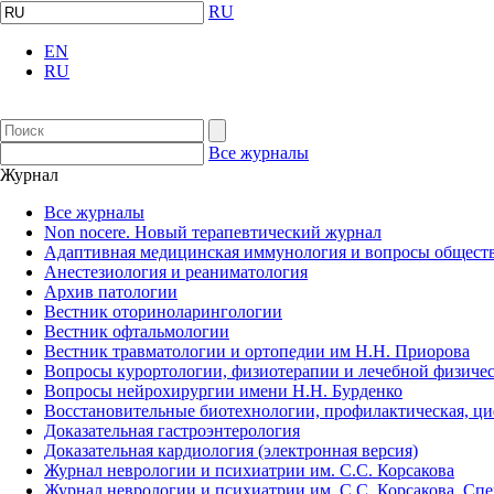
RU
EN
RU
Все журналы
Журнал
Все журналы
Non nocere. Новый терапевтический журнал
Адаптивная медицинская иммунология и вопросы обществ
Анестезиология и реаниматология
Архив патологии
Вестник оториноларингологии
Вестник офтальмологии
Вестник травматологии и ортопедии им Н.Н. Приорова
Вопросы курортологии, физиотерапии и лечебной физичес
Вопросы нейрохирургии имени Н.Н. Бурденко
Восстановительные биотехнологии, профилактическая, ц
Доказательная гастроэнтерология
Доказательная кардиология (электронная версия)
Журнал неврологии и психиатрии им. С.С. Корсакова
Журнал неврологии и психиатрии им. С.С. Корсакова. Сп