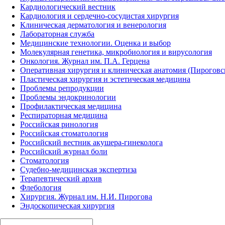
Кардиологический вестник
Кардиология и сердечно-сосудистая хирургия
Клиническая дерматология и венерология
Лабораторная служба
Медицинские технологии. Оценка и выбор
Молекулярная генетика, микробиология и вирусология
Онкология. Журнал им. П.А. Герцена
Оперативная хирургия и клиническая анатомия (Пирогов
Пластическая хирургия и эстетическая медицина
Проблемы репродукции
Проблемы эндокринологии
Профилактическая медицина
Респираторная медицина
Российская ринология
Российская стоматология
Российский вестник акушера-гинеколога
Российский журнал боли
Стоматология
Судебно-медицинская экспертиза
Терапевтический архив
Флебология
Хирургия. Журнал им. Н.И. Пирогова
Эндоскопическая хирургия