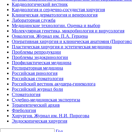
Кардиологический вестник
Кардиология и сердечно-сосудистая хирургия
Клиническая дерматология и венерология
Лабораторная служба
Медицинские технологии. Оценка и выбор
Молекулярная генетика, микробиология и вирусология
Онкология. Журнал им. П.А. Герцена
Оперативная хирургия и клиническая анатомия (Пирогов
Пластическая хирургия и эстетическая медицина
Проблемы репродукции
Проблемы эндокринологии
Профилактическая медицина
Респираторная медицина
Российская ринология
Российская стоматология
Российский вестник акушера-гинеколога
Российский журнал боли
Стоматология
Судебно-медицинская экспертиза
Терапевтический архив
Флебология
Хирургия. Журнал им. Н.И. Пирогова
Эндоскопическая хирургия
Год