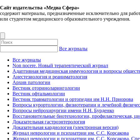
Сайт издательства «Медиа Сфера»
содержит материалы, предназначенные исключительно для рабо
или студентом медицинского образовательного учреждения.
Все журналы
Все журналы
Non nocere. Новый терапевтический журнал
Адаптивная медицинская иммунология и вопросы обществ
Анестезиология и реаниматология
Архив патологии
Вестник оториноларингологии
Вестник офтальмологии
Вестник травматологии и ортопедии им Н.Н. Приорова
Вопросы курортологии, физиотерапии и лечебной физичес
Вопросы нейрохирургии имени Н.Н. Бурденко
Восстановительные биотехнологии, профилактическая, ц
Доказательная гастроэнтерология
Доказательная кардиология (электронная версия)
Журнал неврологии и психиатрии им. С.С. Корсакова
Журнал неврологии и психиатрии им. С.С. Корсакова. Сп