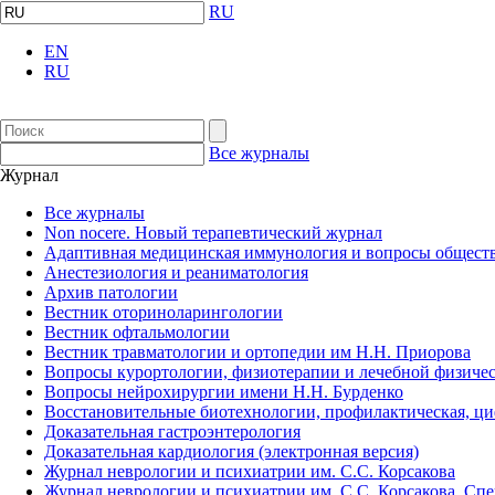
RU
EN
RU
Все журналы
Журнал
Все журналы
Non nocere. Новый терапевтический журнал
Адаптивная медицинская иммунология и вопросы обществ
Анестезиология и реаниматология
Архив патологии
Вестник оториноларингологии
Вестник офтальмологии
Вестник травматологии и ортопедии им Н.Н. Приорова
Вопросы курортологии, физиотерапии и лечебной физичес
Вопросы нейрохирургии имени Н.Н. Бурденко
Восстановительные биотехнологии, профилактическая, ц
Доказательная гастроэнтерология
Доказательная кардиология (электронная версия)
Журнал неврологии и психиатрии им. С.С. Корсакова
Журнал неврологии и психиатрии им. С.С. Корсакова. Сп