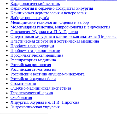
Кардиологический вестник
Кардиология и сердечно-сосудистая хирургия
Клиническая дерматология и венерология
Лабораторная служба
Медицинские технологии. Оценка и выбор
Молекулярная генетика, микробиология и вирусология
Онкология. Журнал им. П.А. Герцена
Оперативная хирургия и клиническая анатомия (Пирогов
Пластическая хирургия и эстетическая медицина
Проблемы репродукции
Проблемы эндокринологии
Профилактическая медицина
Респираторная медицина
Российская ринология
Российская стоматология
Российский вестник акушера-гинеколога
Российский журнал боли
Стоматология
Судебно-медицинская экспертиза
Терапевтический архив
Флебология
Хирургия. Журнал им. Н.И. Пирогова
Эндоскопическая хирургия