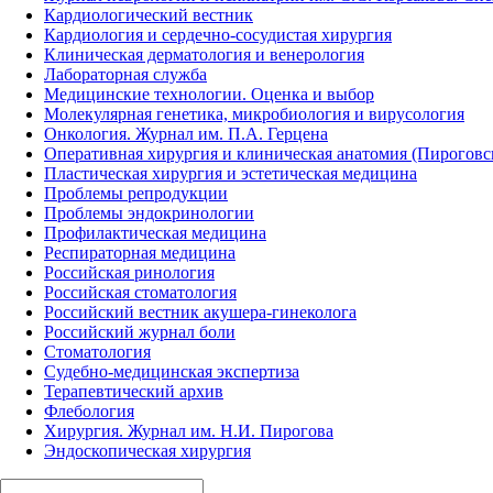
Кардиологический вестник
Кардиология и сердечно-сосудистая хирургия
Клиническая дерматология и венерология
Лабораторная служба
Медицинские технологии. Оценка и выбор
Молекулярная генетика, микробиология и вирусология
Онкология. Журнал им. П.А. Герцена
Оперативная хирургия и клиническая анатомия (Пирогов
Пластическая хирургия и эстетическая медицина
Проблемы репродукции
Проблемы эндокринологии
Профилактическая медицина
Респираторная медицина
Российская ринология
Российская стоматология
Российский вестник акушера-гинеколога
Российский журнал боли
Стоматология
Судебно-медицинская экспертиза
Терапевтический архив
Флебология
Хирургия. Журнал им. Н.И. Пирогова
Эндоскопическая хирургия