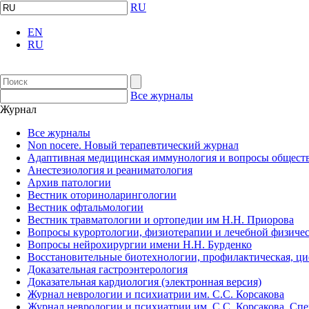
RU
EN
RU
Все журналы
Журнал
Все журналы
Non nocere. Новый терапевтический журнал
Адаптивная медицинская иммунология и вопросы обществ
Анестезиология и реаниматология
Архив патологии
Вестник оториноларингологии
Вестник офтальмологии
Вестник травматологии и ортопедии им Н.Н. Приорова
Вопросы курортологии, физиотерапии и лечебной физичес
Вопросы нейрохирургии имени Н.Н. Бурденко
Восстановительные биотехнологии, профилактическая, ц
Доказательная гастроэнтерология
Доказательная кардиология (электронная версия)
Журнал неврологии и психиатрии им. С.С. Корсакова
Журнал неврологии и психиатрии им. С.С. Корсакова. Сп