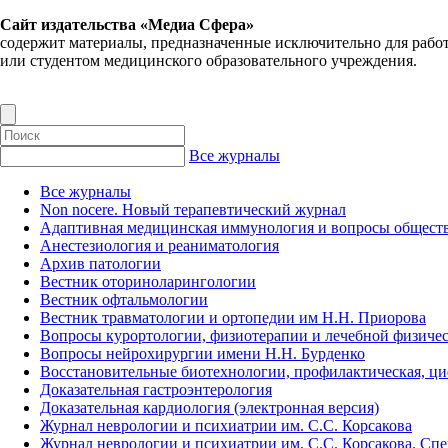
Сайт издательства «Медиа Сфера»
содержит материалы, предназначенные исключительно для рабо
или студентом медицинского образовательного учреждения.
Все журналы
Все журналы
Non nocere. Новый терапевтический журнал
Адаптивная медицинская иммунология и вопросы обществ
Анестезиология и реаниматология
Архив патологии
Вестник оториноларингологии
Вестник офтальмологии
Вестник травматологии и ортопедии им Н.Н. Приорова
Вопросы курортологии, физиотерапии и лечебной физичес
Вопросы нейрохирургии имени Н.Н. Бурденко
Восстановительные биотехнологии, профилактическая, ц
Доказательная гастроэнтерология
Доказательная кардиология (электронная версия)
Журнал неврологии и психиатрии им. С.С. Корсакова
Журнал неврологии и психиатрии им. С.С. Корсакова. Сп