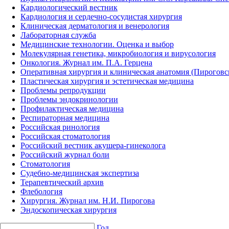
Кардиологический вестник
Кардиология и сердечно-сосудистая хирургия
Клиническая дерматология и венерология
Лабораторная служба
Медицинские технологии. Оценка и выбор
Молекулярная генетика, микробиология и вирусология
Онкология. Журнал им. П.А. Герцена
Оперативная хирургия и клиническая анатомия (Пирогов
Пластическая хирургия и эстетическая медицина
Проблемы репродукции
Проблемы эндокринологии
Профилактическая медицина
Респираторная медицина
Российская ринология
Российская стоматология
Российский вестник акушера-гинеколога
Российский журнал боли
Стоматология
Судебно-медицинская экспертиза
Терапевтический архив
Флебология
Хирургия. Журнал им. Н.И. Пирогова
Эндоскопическая хирургия
Год