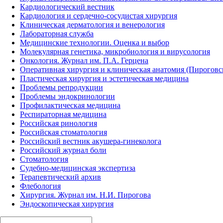
Кардиологический вестник
Кардиология и сердечно-сосудистая хирургия
Клиническая дерматология и венерология
Лабораторная служба
Медицинские технологии. Оценка и выбор
Молекулярная генетика, микробиология и вирусология
Онкология. Журнал им. П.А. Герцена
Оперативная хирургия и клиническая анатомия (Пирогов
Пластическая хирургия и эстетическая медицина
Проблемы репродукции
Проблемы эндокринологии
Профилактическая медицина
Респираторная медицина
Российская ринология
Российская стоматология
Российский вестник акушера-гинеколога
Российский журнал боли
Стоматология
Судебно-медицинская экспертиза
Терапевтический архив
Флебология
Хирургия. Журнал им. Н.И. Пирогова
Эндоскопическая хирургия