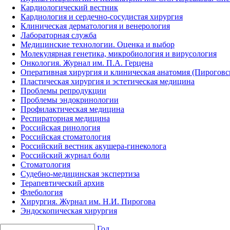
Кардиологический вестник
Кардиология и сердечно-сосудистая хирургия
Клиническая дерматология и венерология
Лабораторная служба
Медицинские технологии. Оценка и выбор
Молекулярная генетика, микробиология и вирусология
Онкология. Журнал им. П.А. Герцена
Оперативная хирургия и клиническая анатомия (Пирогов
Пластическая хирургия и эстетическая медицина
Проблемы репродукции
Проблемы эндокринологии
Профилактическая медицина
Респираторная медицина
Российская ринология
Российская стоматология
Российский вестник акушера-гинеколога
Российский журнал боли
Стоматология
Судебно-медицинская экспертиза
Терапевтический архив
Флебология
Хирургия. Журнал им. Н.И. Пирогова
Эндоскопическая хирургия
Год