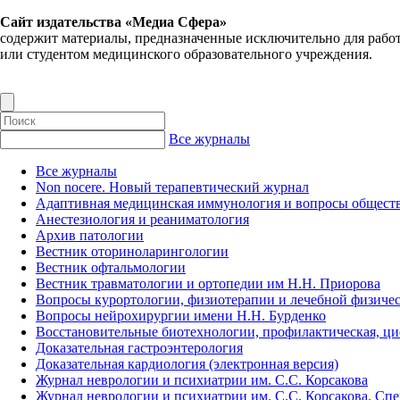
Сайт издательства «Медиа Сфера»
содержит материалы, предназначенные исключительно для рабо
или студентом медицинского образовательного учреждения.
Все журналы
Все журналы
Non nocere. Новый терапевтический журнал
Адаптивная медицинская иммунология и вопросы обществ
Анестезиология и реаниматология
Архив патологии
Вестник оториноларингологии
Вестник офтальмологии
Вестник травматологии и ортопедии им Н.Н. Приорова
Вопросы курортологии, физиотерапии и лечебной физичес
Вопросы нейрохирургии имени Н.Н. Бурденко
Восстановительные биотехнологии, профилактическая, ц
Доказательная гастроэнтерология
Доказательная кардиология (электронная версия)
Журнал неврологии и психиатрии им. С.С. Корсакова
Журнал неврологии и психиатрии им. С.С. Корсакова. Сп