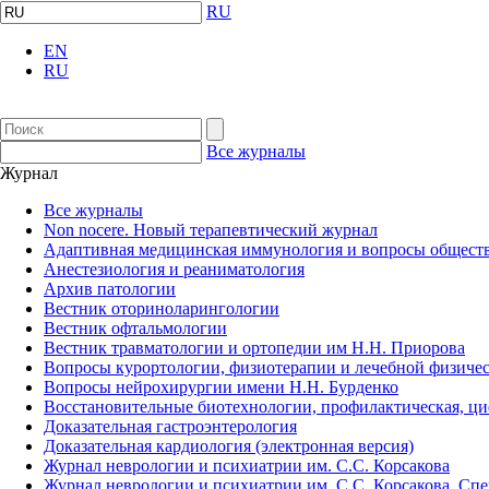
RU
EN
RU
Все журналы
Журнал
Все журналы
Non nocere. Новый терапевтический журнал
Адаптивная медицинская иммунология и вопросы обществ
Анестезиология и реаниматология
Архив патологии
Вестник оториноларингологии
Вестник офтальмологии
Вестник травматологии и ортопедии им Н.Н. Приорова
Вопросы курортологии, физиотерапии и лечебной физичес
Вопросы нейрохирургии имени Н.Н. Бурденко
Восстановительные биотехнологии, профилактическая, ц
Доказательная гастроэнтерология
Доказательная кардиология (электронная версия)
Журнал неврологии и психиатрии им. С.С. Корсакова
Журнал неврологии и психиатрии им. С.С. Корсакова. Сп