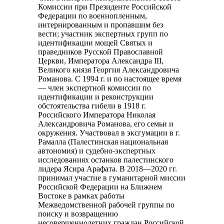
Комиссии при Президенте Российской
Федерации по военнопленным,
интернированным и пропавшим без
вести; участник экспертных групп по
идентификации мощей Святых и
праведников Русской Православной
Церкви, Императора Александра III,
Великого князя Георгия Александровича
Романова. С 1994 г. и по настоящее время
— член экспертной комиссии по
идентификации и реконструкции
обстоятельства гибели в 1918 г.
Российского Императора Николая
Александровича Романова, его семьи и
окружения. Участвовал в эксгумации в г.
Рамалла (Палестинская национальная
автономия) и судебно-экспертных
исследованиях останков палестинского
лидера Ясира Арафата. В 2018—2020 гг.
принимал участие в гуманитарной миссии
Российской Федерации на Ближнем
Востоке в рамках работы
Межведомственной рабочей группы по
поиску и возвращению
несовершеннолетних граждан Российской