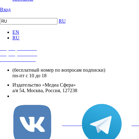
Вход
RU
EN
RU
+7 (495) 482-4118
+7 (495) 482-4329
+8 800 250-18-12
(бесплатный номер по вопросам подписки)
пн-пт с 10 до 18
Издательство «Медиа Сфера»
а/я 54, Москва, Россия, 127238
info@mediasphera.ru
вКонтакте
Tel