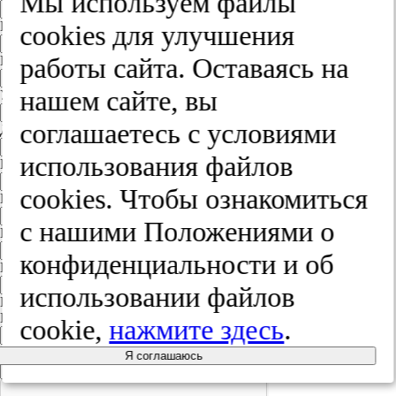
Мы используем файлы
Город
cооkies для улучшения
работы сайта. Оставаясь на
Край
нашем сайте, вы
Улица
соглашаетесь с условиями
Дом
использования файлов
Квартира
cооkies. Чтобы ознакомиться
Название юридического лица
с нашими Положениями о
ИНН
конфиденциальности и об
КПП
использовании файлов
Пароль
Пароль
cookie,
нажмите здесь
.
Повторите пароль
Я соглашаюсь