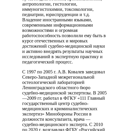
антропологии, гистологии,
иммуногистохимии, токсикологии,
педиатрии, юриспруденции и т.д.
Владение иностранными языками,
современными информационными
возможностями и огромная
работоспособность позволили ему быть в
курсе отечественных и мировых
достижений судебно-медицинской науки
и активно внедрять результаты научных
исследований в экспертную практику и
педагогический процесс.
С 1997 по 2005 г. А.В. Ковалев заведовал
Северо-Западной межрегиональной
остеологической лабораторией
Ленинградского областного бюро
судебно-медицинской экспертизы. В 2005
—2009 гг. работал в ФГКУ «111 Главный
государственный центр судебно-
медицинских и криминалистических
экспертиз» Минобороны России в
должности консультанта, врача —
судебно-медицинского эксперта. С 2010
по 2020 г. возглавлял ФГБУ «Российский