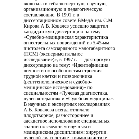
включала в себя экспертную, научную,
организационную и педагогическую
составляющие. В 1991 г. в
диссертационном совете ВМедА им. С.М.
Кирова А.В. Ковалев успешно защитил
кандидатскую диссертацию на тему
«Судебно-медицинская характеристика
огнестрельных повреждений из 5,45-мм
пистолета самозарядного малогабаритного
(ПСМ) (экспериментальное
исследование)», в 1997 г. — докторскую
диссертацию на тему: «Идентификация
личности по особенностям строения
грудной клетки и позвоночника
(рентгенологическое и судебно-
медицинское исследования)» по
специальностям «Лучевая диагностика,
лучевая терапия» и «Судебная медицина».
В научных и экспертных исследованиях
А.В. Ковалева всегда отличало
плодотворное, разностороннее и
адекватное использование специальных
знаний по смежным научным и
медицинским дисциплинам: хирургии,
лучевой диагностике, криминалистике,