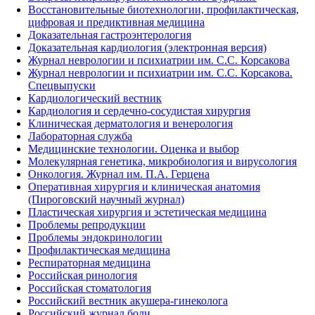
Восстановительные биотехнологии, профилактическая,
цифровая и предиктивная медицина
Доказательная гастроэнтерология
Доказательная кардиология (электронная версия)
Журнал неврологии и психиатрии им. С.С. Корсакова
Журнал неврологии и психиатрии им. С.С. Корсакова.
Спецвыпуски
Кардиологический вестник
Кардиология и сердечно-сосудистая хирургия
Клиническая дерматология и венерология
Лабораторная служба
Медицинские технологии. Оценка и выбор
Молекулярная генетика, микробиология и вирусология
Онкология. Журнал им. П.А. Герцена
Оперативная хирургия и клиническая анатомия
(Пироговский научный журнал)
Пластическая хирургия и эстетическая медицина
Проблемы репродукции
Проблемы эндокринологии
Профилактическая медицина
Респираторная медицина
Российская ринология
Российская стоматология
Российский вестник акушера-гинеколога
Российский журнал боли