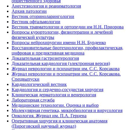
общественного здоровья
Анестезиология и реаниматология
Архив патологии
Вестник оториноларингологии
Вестник офтальмологии
Вестник травматологии и ортопедии им Н.Н. Приорова
Вопросы курортологии, физиотерапии и лечебной
физической культуры
Вопросы нейрохирургии имени Н.Н. Бурденко
Восстановительные биотехнологии, профилактическая,
цифровая и предиктивная медицина
Доказательная гастроэнтерология
Доказательная кардиология (электронная версия)
Журнал неврологии и психиатрии им. С.С. Корсакова
Журнал неврологии и психиатрии им. С.С. Корсакова.
Спецвыпуски
Кардиологический вестник
Кардиология и сердечно-сосудистая хирургия
Клиническая дерматология и венерология
Лабораторная служба
Медицинские технологии. Оценка и выбор
Молекулярная генетика, микробиология и вирусология
Онкология. Журнал им. П.А. Герцена
Оперативная хирургия и клиническая анатомия
(Пироговский научный журнал)