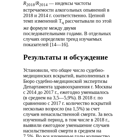
R
/
R
— индексы частоты
2
0
1
8
2
0
1
4
встречаемости алкогольных опьянений в
2018 и 2014 г. соответственно. Цепной
темп изменений T
рассчитывали по этой
ц
же формуле между двумя
последовательными годами. В отдельных
случаях определяли тренд изучаемых
показателей [14—16].
Результаты и обсуждение
Установили, что общее число судебно-
медицинских вскрытий, выполненных в
Бюро судебно-медицинской экспертизы
Департамента здравоохранения г. Москвы
с 2014 до 2017 г., ежегодно уменьшалось
(в среднем на 3,5—5,9%). В 2018 г. по
сравнению с 2017 г. количество вскрытий
несколько возросло (на 1,5%) за счет
случаев ненасильственной смерти. За весь
изученный период, в том числе в 2018 г.,
выявили ежегодное уменьшение случаев
насильственной смерти в среднем на
7,5%. Во все изученные годы количество