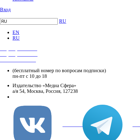
Вход
RU
EN
RU
+7 (495) 482-4118
+7 (495) 482-4329
+8 800 250-18-12
(бесплатный номер по вопросам подписки)
пн-пт с 10 до 18
Издательство «Медиа Сфера»
а/я 54, Москва, Россия, 127238
info@mediasphera.ru
вКонтакте
Tel