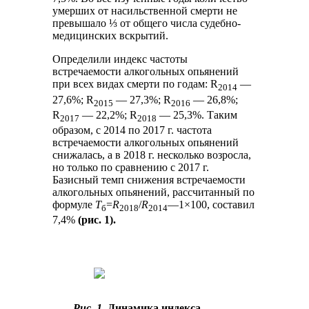
умерших от насильственной смерти не
превышало ⅓ от общего числа судебно-
медицинских вскрытий.
Определили индекс частоты
встречаемости алкогольных опьянений
при всех видах смерти по годам: R
—
2
0
1
4
27,6%; R
— 27,3%; R
— 26,8%;
2
0
1
5
2
0
1
6
R
— 22,2%; R
— 25,3%. Таким
2
0
1
7
2
0
1
8
образом, с 2014 по 2017 г. частота
встречаемости алкогольных опьянений
снижалась, а в 2018 г. несколько возросла,
но только по сравнению с 2017 г.
Базисный темп снижения встречаемости
алкогольных опьянений, рассчитанный по
формуле
T
=
R
/
R
—1×100, составил
б
2
0
1
8
2
0
1
4
7,4%
(рис. 1).
Рис. 1.
Динамика индекса