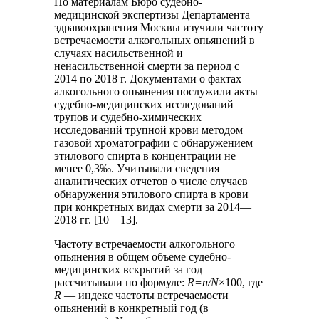
По материалам Бюро судебно-
медицинской экспертизы Департамента
здравоохранения Москвы изучили частоту
встречаемости алкогольных опьянений в
случаях насильственной и
ненасильственной смерти за период с
2014 по 2018 г. Документами о фактах
алкогольного опьянения послужили акты
судебно-медицинских исследований
трупов и судебно-химических
исследований трупной крови методом
газовой хроматографии с обнаружением
этилового спирта в концентрации не
менее 0,3‰. Учитывали сведения
аналитических отчетов о числе случаев
обнаружения этилового спирта в крови
при конкретных видах смерти за 2014—
2018 гг. [10—13].
Частоту встречаемости алкогольного
опьянения в общем объеме судебно-
медицинских вскрытий за год
рассчитывали по формуле:
R=n/N
×100, где
R
— индекс частоты встречаемости
опьянений в конкретный год (в