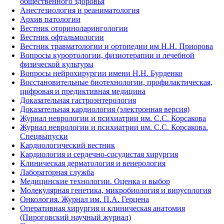
общественного здоровья
Анестезиология и реаниматология
Архив патологии
Вестник оториноларингологии
Вестник офтальмологии
Вестник травматологии и ортопедии им Н.Н. Приорова
Вопросы курортологии, физиотерапии и лечебной
физической культуры
Вопросы нейрохирургии имени Н.Н. Бурденко
Восстановительные биотехнологии, профилактическая,
цифровая и предиктивная медицина
Доказательная гастроэнтерология
Доказательная кардиология (электронная версия)
Журнал неврологии и психиатрии им. С.С. Корсакова
Журнал неврологии и психиатрии им. С.С. Корсакова.
Спецвыпуски
Кардиологический вестник
Кардиология и сердечно-сосудистая хирургия
Клиническая дерматология и венерология
Лабораторная служба
Медицинские технологии. Оценка и выбор
Молекулярная генетика, микробиология и вирусология
Онкология. Журнал им. П.А. Герцена
Оперативная хирургия и клиническая анатомия
(Пироговский научный журнал)