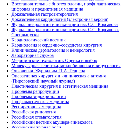
Восстановительные биотехнологии, профилактическая,
цифровая и предиктивная медицина
Доказательная гастроэнтерология
Доказательная кардиология (электронная версия)
Журнал неврологии и психиатрии им. С.С. Корсакова
Журнал неврологии и психиатрии им. С.С. Корсакова.
Спецвыпуски
Кардиологический вестник
Кардиология и сердечно-сосудистая хирургия
Клиническая дерматология и венерология
Лабораторная служба
Медицинские технологии. Оценка и выбор
Молекулярная генетика, микробиология и вирусология
Онкология. Журнал им. П.А. Герцена
Оперативная хирургия и клиническая анатомия
(Пироговский научный журнал)
Пластическая хирургия и эстетическая медицина
Проблемы репродукции
Проблемы эндокринологии
Профилактическая медицина
Респираторная медицина
Российская ринология
Российская стоматология
Российский вестник акушера-гинеколога
Российский журнал боли