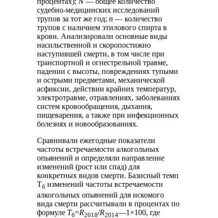
процентах);
N
— общее количество
судебно-медицинских исследований
трупов за тот же год;
n
— количество
трупов с наличием этилового спирта в
крови. Анализировали основные виды
насильственной и скоропостижно
наступившей смерти, в том числе при
транспортной и огнестрельной травме,
падении с высоты, повреждениях тупыми
и острыми предметами, механической
асфиксии, действии крайних температур,
электротравме, отравлениях, заболеваниях
систем кровообращения, дыхания,
пищеварения, а также при инфекционных
болезнях и новообразованиях.
Сравнивали ежегодные показатели
частоты встречаемости алкогольных
опьянений и определяли направление
изменений (рост или спад) для
конкретных видов смерти. Базисный темп
T
изменений частоты встречаемости
б
алкогольных опьянений для искомого
вида смерти рассчитывали в процентах по
формуле
T
=
R
/
R
—1×100, где
б
2
0
1
8
2
0
1
4