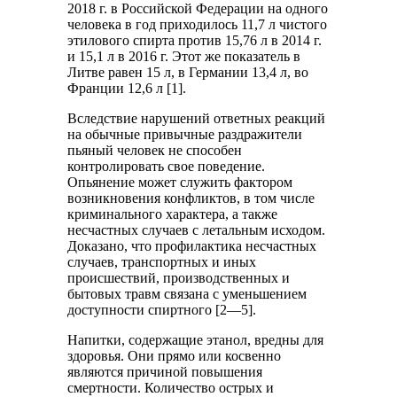
2018 г. в Российской Федерации на одного
человека в год приходилось 11,7 л чистого
этилового спирта против 15,76 л в 2014 г.
и 15,1 л в 2016 г. Этот же показатель в
Литве равен 15 л, в Германии 13,4 л, во
Франции 12,6 л [1].
Вследствие нарушений ответных реакций
на обычные привычные раздражители
пьяный человек не способен
контролировать свое поведение.
Опьянение может служить фактором
возникновения конфликтов, в том числе
криминального характера, а также
несчастных случаев с летальным исходом.
Доказано, что профилактика несчастных
случаев, транспортных и иных
происшествий, производственных и
бытовых травм связана с уменьшением
доступности спиртного [2—5].
Напитки, содержащие этанол, вредны для
здоровья. Они прямо или косвенно
являются причиной повышения
смертности. Количество острых и