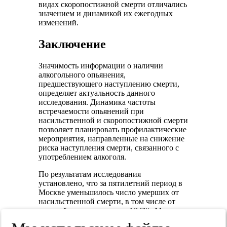
видах скоропостижной смерти отличались
значением и динамикой их ежегодных
изменений.
Заключение
Значимость информации о наличии
алкогольного опьянения,
предшествующего наступлению смерти,
определяет актуальность данного
исследования. Динамика частоты
встречаемости опьянений при
насильственной и скоропостижной смерти
позволяет планировать профилактические
мероприятия, направленные на снижение
риска наступления смерти, связанного с
употреблением алкоголя.
По результатам исследования
установлено, что за пятилетний период в
Москве уменьшилось число умерших от
насильственной смерти, в том числе от
автомобильных травм, на 10,7%. Можно
полагать, что эта тенденция обусловлена