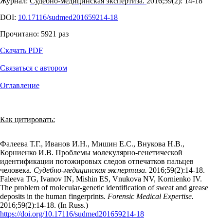
Журнал:
Судебно-медицинская экспертиза.
2016;59(2): 14‑18
DOI:
10.17116/sudmed201659214-18
Прочитано:
5921
раз
Скачать PDF
Связаться с автором
Оглавление
Как цитировать:
Фалеева Т.Г., Иванов И.Н., Мишин Е.С., Внукова Н.В.,
Корниенко И.В. Проблемы молекулярно-генетической
идентификации потожировых следов отпечатков пальцев
человека.
Судебно-медицинская экспертиза.
2016;59(2):14‑18.
Faleeva TG, Ivanov IN, Mishin ES, Vnukova NV, Kornienko IV.
The problem of molecular-genetic identification of sweat and grease
deposits in the human fingerprints.
Forensic Medical Expertise.
2016;59(2):14‑18. (In Russ.)
https://doi.org/10.17116/sudmed201659214-18