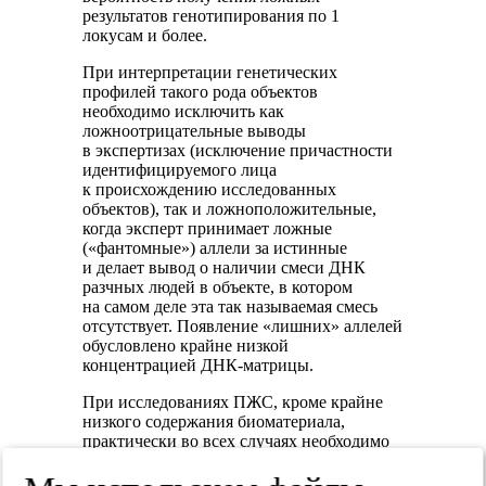
результатов генотипирования по 1
локусам и более.
При интерпретации генетических
профилей такого рода объектов
необходимо исключить как
ложноотрицательные выводы
в экспертизах (исключение причастности
идентифицируемого лица
к происхождению исследованных
объектов), так и ложноположительные,
когда эксперт принимает ложные
(«фантомные») аллели за истинные
и делает вывод о наличии смеси ДНК
разчных людей в объекте, в котором
на самом деле эта так называемая смесь
отсутствует. Появление «лишних» аллелей
обусловлено крайне низкой
концентрацией ДНК-матрицы.
При исследованиях ПЖС, кроме крайне
низкого содержания биоматериала,
практически во всех случаях необходимо
учитывать возможность наличия смеси
ДНК в объекте.