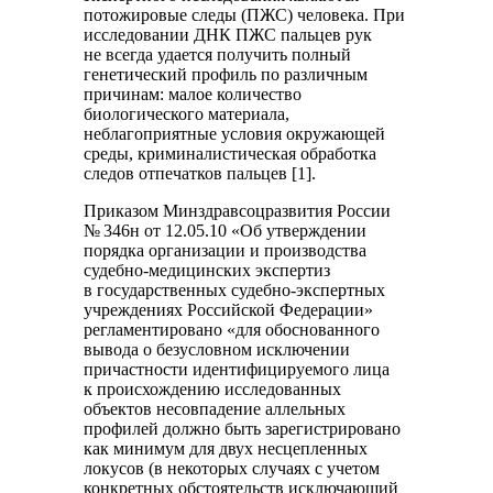
потожировые следы (ПЖС) человека. При
исследовании ДНК ПЖС пальцев рук
не всегда удается получить полный
генетический профиль по различным
причинам: малое количество
биологического материала,
неблагоприятные условия окружающей
среды, криминалистическая обработка
следов отпечатков пальцев [1].
Приказом Минздравсоцразвития России
№ 346н от 12.05.10 «Об утверждении
порядка организации и производства
судебно-медицинских экспертиз
в государственных судебно-экспертных
учреждениях Российской Федерации»
регламентировано «для обоснованного
вывода о безусловном исключении
причастности идентифицируемого лица
к происхождению исследованных
объектов несовпадение аллельных
профилей должно быть зарегистрировано
как минимум для двух несцепленных
локусов (в некоторых случаях с учетом
конкретных обстоятельств исключающий