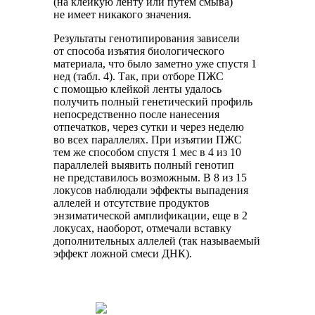
(на клейкую ленту или путем смыва)
не имеет никакого значения.
Результаты генотипирования зависели
от способа изъятия биологического
материала, что было заметно уже спустя 1
нед (табл. 4). Так, при отборе ПЖС
с помощью клейкой ленты удалось
получить полный генетический профиль
непосредственно после нанесения
отпечатков, через сутки и через неделю
во всех параллелях. При изъятии ПЖС
тем же способом спустя 1 мес в 4 из 10
параллелей выявить полный генотип
не представилось возможным. В 8 из 15
локусов наблюдали эффекты выпадения
аллелей и отсутствие продуктов
энзиматической амплификации, еще в 2
локусах, наоборот, отмечали вставку
дополнительных аллелей (так называемый
эффект ложной смеси ДНК).