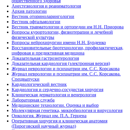
общественного здоровья
Анестезиология и реаниматология
Архив патологии
Вестник оториноларингологии
Вестник офтальмологии
Вестник травматологии и ортопедии им Н.Н. Приорова
Вопросы курортологии, физиотерапии и лечебной
физической культуры
Вопросы нейрохирургии имени Н.Н. Бурденко
Восстановительные биотехнологии, профилактическая,
цифровая и предиктивная медицина
Доказательная гастроэнтерология
Доказательная кардиология (электронная версия)
Журнал неврологии и психиатрии им. С.С. Корсакова
Журнал неврологии и психиатрии им. С.С. Корсакова.
Спецвыпуски
Кардиологический вестник
Кардиология и сердечно-сосудистая хирургия
Клиническая дерматология и венерология
Лабораторная служба
Медицинские технологии. Оценка и выбор
Молекулярная генетика, микробиология и вирусология
Онкология. Журнал им. П.А. Герцена
Оперативная хирургия и клиническая анатомия
(Пироговский научный журнал)