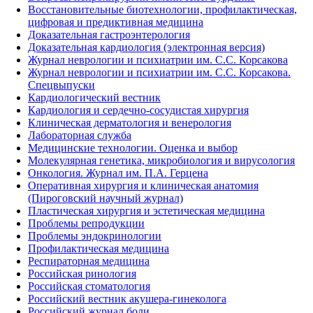
Восстановительные биотехнологии, профилактическая,
цифровая и предиктивная медицина
Доказательная гастроэнтерология
Доказательная кардиология (электронная версия)
Журнал неврологии и психиатрии им. С.С. Корсакова
Журнал неврологии и психиатрии им. С.С. Корсакова.
Спецвыпуски
Кардиологический вестник
Кардиология и сердечно-сосудистая хирургия
Клиническая дерматология и венерология
Лабораторная служба
Медицинские технологии. Оценка и выбор
Молекулярная генетика, микробиология и вирусология
Онкология. Журнал им. П.А. Герцена
Оперативная хирургия и клиническая анатомия
(Пироговский научный журнал)
Пластическая хирургия и эстетическая медицина
Проблемы репродукции
Проблемы эндокринологии
Профилактическая медицина
Респираторная медицина
Российская ринология
Российская стоматология
Российский вестник акушера-гинеколога
Российский журнал боли