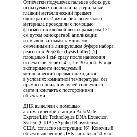
Отпечатки подушечек пальцев обеих рук
испытуемых наносили на стерильный
гладкий металлический предмет
однократно. Изъятие биологического
материала проводили с помощью
фрагментов клейкой ленты размером 1×1
см путем однократной аппликации
и смывов ватными тампонами,
смоченными в лизирующем буфере набора
реагентов PrepFiler (Lysis buffer) [5]
площадью 1 см² сразу после нанесения
отпечатков, через 24 ч, 7 и 30 дней. В ходе
эксперимента исследуемый
металлический предмет находился
в условиях комнатной температуры, без
прямого попадания лучей солнечного
света и контакта с посторонними
объектами.
ДНК выделяли с помощью
автоматической станции AutoMate
Express/Life Technologies DNA Extraction
System (США) «Applied Biosystems»,
США, согласно инструкции [6]. Конечный
объем выделенной ДНК составлял 50 мкл.