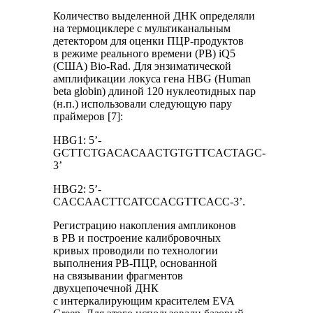
Количество выделенной ДНК определяли
на термоциклере с мультиканальным
детектором для оценки ПЦР-продуктов
в режиме реального времени (РВ) iQ5
(США) Bio-Rad. Для энзиматической
амплификации локуса гена HBG (Human
beta globin) длиной 120 нуклеотидных пар
(н.п.) использовали следующую пару
праймеров [7]:
HBG1: 5’-
GCTTCTGACACAACTGTGTTCACTAGC-
3’
HBG2: 5’-
CACCAACTTCATCCACGTTCACC-3’.
Регистрацию накопления ампликонов
в РВ и построение калибровочных
кривых проводили по технологии
выполнения РВ-ПЦР, основанной
на связывании фрагментов
двухцепочечной ДНК
с интеркалирующим красителем EVA