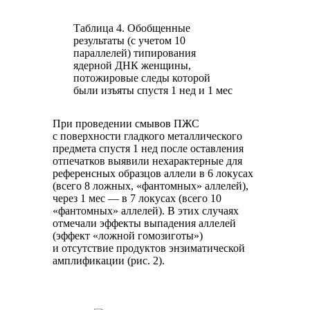
Таблица 4. Обобщенные
результаты (с учетом 10
параллелей) типирования
ядерной ДНК женщины,
потожировые следы которой
были изъяты спустя 1 нед и 1 мес
При проведении смывов ПЖС
с поверхности гладкого металлического
предмета спустя 1 нед после оставления
отпечатков выявили нехарактерные для
референсных образцов аллели в 6 локусах
(всего 8 ложных, «фантомных» аллелей),
через 1 мес — в 7 локусах (всего 10
«фантомных» аллелей). В этих случаях
отмечали эффекты выпадения аллелей
(эффект «ложной гомозиготы»)
и отсутствие продуктов энзиматической
амплификации (рис. 2).