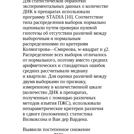
Для статистической обработки
экспериментальных данных о количестве
ДНК в препаратах использовали
программу STADIA [10]. Соответствие
типа распределения выборок нормально
оценивали путем проверки нулевой
гипотезы об отсутствии различий между
выборочным и нормальным
распределениями по критериям
Колмогорова—Смирнова, w-квадрат и χ2.
Распределение всех выборок отличалось
от нормального, поэтому вместо средних
арифметических и стандартных ошибок
средних рассчитывали медиану
и квартили. Для оценки различий между
двумя выборками по признаку,
измеренному в количественной шкале
(количество ДНК в препаратах,
полученных с помощью различных
методов изъятия ПЖС), использовали
непараметрические критерии различия
в сдвиге (положении): статистика
Вилкоксона и Ван дер Вардена.
Выявили постепенное снижение