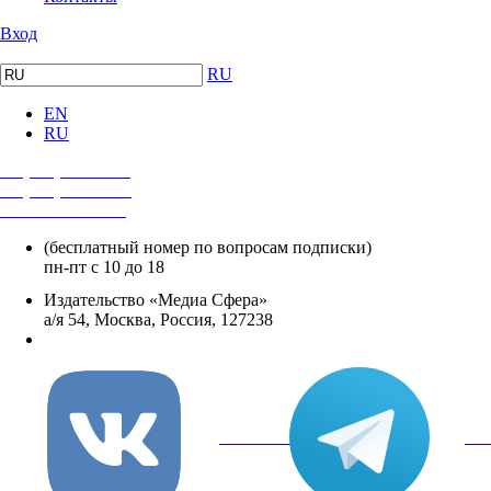
Вход
RU
EN
RU
+7 (495) 482-4118
+7 (495) 482-4329
+8 800 250-18-12
(бесплатный номер по вопросам подписки)
пн-пт с 10 до 18
Издательство «Медиа Сфера»
а/я 54, Москва, Россия, 127238
info@mediasphera.ru
вКонтакте
Tel