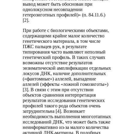
вывод может быть обоснован при
однолокусном несовпадении
гетерозиготных профилей)» (п. 84.11.6.)
[2].
При работе с биологическими объектами,
содержащими крайне малое количество
генетического материала, в том числе
ПЖС пальцев рук, в результате
типирования часто выявляют неполный
генетический профиль. В таких случаях
возможны отсутствие результатов
энзиматической амплификации отдельных
локусов ДНК, наличие дополнительных
(«фантомные») аллелей, выпадение
аллелей (эффекты «ложной гомозиготы»)
[3]. В связи с этим при отсутствии
объектов сравнения интерпретация
результатов исследования генетических
профилей такого рода объектов очень
затруднительна [4]. Возникает
необходимость выполнения многоэтапных
исследований ДНК, что может быть также
неинформативно из-за малого количества
активной ДНК-матрицы. В подобных