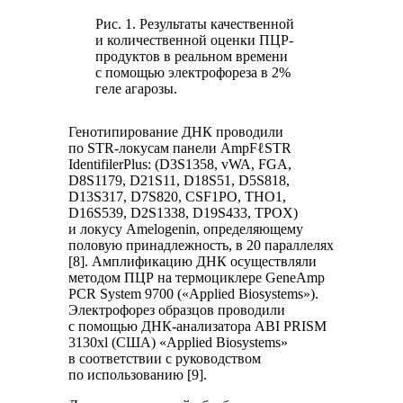
Рис. 1. Результаты качественной
и количественной оценки ПЦР-
продуктов в реальном времени
с помощью электрофореза в 2%
геле агарозы.
Генотипирование ДНК проводили
по STR-локусам панели AmpFℓSTR
IdentifilerPlus: (D3S1358, vWA, FGA,
D8S1179, D21S11, D18S51, D5S818,
D13S317, D7S820, CSF1PO, THO1,
D16S539, D2S1338, D19S433, TPOX)
и локусу Amelogenin, определяющему
половую принадлежность, в 20 параллелях
[8]. Амплификацию ДНК осуществляли
методом ПЦР на термоциклере GeneAmp
PCR System 9700 («Applied Biosystems»).
Электрофорез образцов проводили
с помощью ДНК-анализатора ABI PRISM
3130xl (США) «Applied Biosystems»
в соответствии с руководством
по использованию [9].