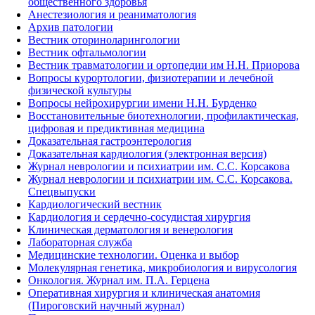
общественного здоровья
Анестезиология и реаниматология
Архив патологии
Вестник оториноларингологии
Вестник офтальмологии
Вестник травматологии и ортопедии им Н.Н. Приорова
Вопросы курортологии, физиотерапии и лечебной
физической культуры
Вопросы нейрохирургии имени Н.Н. Бурденко
Восстановительные биотехнологии, профилактическая,
цифровая и предиктивная медицина
Доказательная гастроэнтерология
Доказательная кардиология (электронная версия)
Журнал неврологии и психиатрии им. С.С. Корсакова
Журнал неврологии и психиатрии им. С.С. Корсакова.
Спецвыпуски
Кардиологический вестник
Кардиология и сердечно-сосудистая хирургия
Клиническая дерматология и венерология
Лабораторная служба
Медицинские технологии. Оценка и выбор
Молекулярная генетика, микробиология и вирусология
Онкология. Журнал им. П.А. Герцена
Оперативная хирургия и клиническая анатомия
(Пироговский научный журнал)