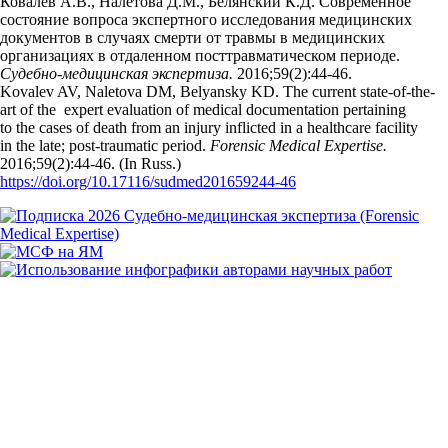
Ковалев А.В., Налетова Д.М., Белянский К.Д. Современное
состояние вопроса экспертного исследования медицинских
документов в случаях смерти от травмы в медицинских
организациях в отдаленном посттравматическом периоде.
Судебно-медицинская экспертиза.
2016;59(2):44‑46.
Kovalev AV, Naletova DM, Belyansky KD. The current state-of-the-
art of the expert evaluation of medical documentation pertaining
to the cases of death from an injury inflicted in a healthcare facility
in the late; post-traumatic period.
Forensic Medical Expertise.
2016;59(2):44‑46. (In Russ.)
https://doi.org/10.17116/sudmed201659244-46