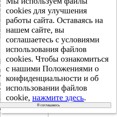
Мы используем файлы
Вход
Регистрация
cооkies для улучшения
E-mail
работы сайта. Оставаясь на
Пароль
нашем сайте, вы
Повторите пароль
соглашаетесь с условиями
использования файлов
cооkies. Чтобы ознакомиться
Зарегистрироваться
с нашими Положениями о
Войдите на сайт, используя вашу учетную запись в одном из
сервисов
конфиденциальности и об
Регистрация
использовании файлов
Фамилия
cookie,
нажмите здесь
.
Имя
Я соглашаюсь
Отчество