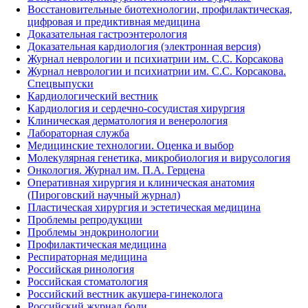
Восстановительные биотехнологии, профилактическая,
цифровая и предиктивная медицина
Доказательная гастроэнтерология
Доказательная кардиология (электронная версия)
Журнал неврологии и психиатрии им. С.С. Корсакова
Журнал неврологии и психиатрии им. С.С. Корсакова.
Спецвыпуски
Кардиологический вестник
Кардиология и сердечно-сосудистая хирургия
Клиническая дерматология и венерология
Лабораторная служба
Медицинские технологии. Оценка и выбор
Молекулярная генетика, микробиология и вирусология
Онкология. Журнал им. П.А. Герцена
Оперативная хирургия и клиническая анатомия
(Пироговский научный журнал)
Пластическая хирургия и эстетическая медицина
Проблемы репродукции
Проблемы эндокринологии
Профилактическая медицина
Респираторная медицина
Российская ринология
Российская стоматология
Российский вестник акушера-гинеколога
Российский журнал боли