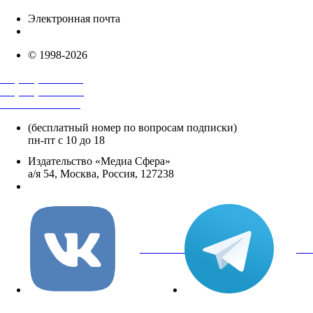
Электронная почта
info@mediasphera.ru
© 1998-2026
+7 (495) 482-4118
+7 (495) 482-4329
+8 800 250-18-12
(бесплатный номер по вопросам подписки)
пн-пт с 10 до 18
Издательство «Медиа Сфера»
а/я 54, Москва, Россия, 127238
info@mediasphera.ru
вКонтакте
Tel