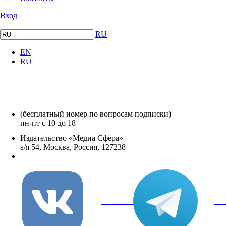
Вход
RU
EN
RU
+7 (495) 482-4118
+7 (495) 482-4329
+8 800 250-18-12
(бесплатный номер по вопросам подписки)
пн-пт с 10 до 18
Издательство «Медиа Сфера»
а/я 54, Москва, Россия, 127238
info@mediasphera.ru
вКонтакте
Tel