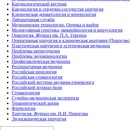
Кардиологический вестник
Кардиология и сердечно-сосудистая хирургия
Клиническая дерматология и венерология
Лабораторная служба
Медицинские технологии. Оценка и выбор
Молекулярная генетика, микробиология и вирусология
Онкология. Журнал им. П.А. Герцена
Оперативная хирургия и клиническая анатомия (Пирогов
Пластическая хирургия и эстетическая медицина
Проблемы репродукции
Проблемы эндокринологии
Профилактическая медицина
Респираторная медицина
Российская ринология
Российская стоматология
Российский вестник акушера-гинеколога
Российский журнал боли
Стоматология
Судебно-медицинская экспертиза
Терапевтический архив
Флебология
Хирургия. Журнал им. Н.И. Пирогова
Эндоскопическая хирургия