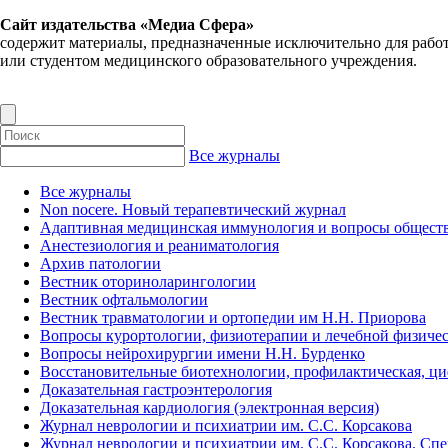
Сайт издательства «Медиа Сфера»
содержит материалы, предназначенные исключительно для рабо
или студентом медицинского образовательного учреждения.
Все журналы
Все журналы
Non nocere. Новый терапевтический журнал
Адаптивная медицинская иммунология и вопросы обществ
Анестезиология и реаниматология
Архив патологии
Вестник оториноларингологии
Вестник офтальмологии
Вестник травматологии и ортопедии им Н.Н. Приорова
Вопросы курортологии, физиотерапии и лечебной физичес
Вопросы нейрохирургии имени Н.Н. Бурденко
Восстановительные биотехнологии, профилактическая, ц
Доказательная гастроэнтерология
Доказательная кардиология (электронная версия)
Журнал неврологии и психиатрии им. С.С. Корсакова
Журнал неврологии и психиатрии им. С.С. Корсакова. Сп