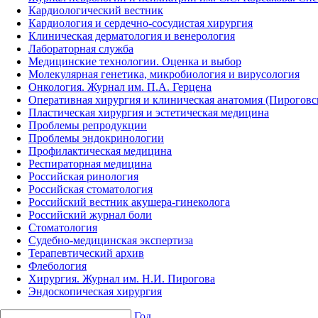
Кардиологический вестник
Кардиология и сердечно-сосудистая хирургия
Клиническая дерматология и венерология
Лабораторная служба
Медицинские технологии. Оценка и выбор
Молекулярная генетика, микробиология и вирусология
Онкология. Журнал им. П.А. Герцена
Оперативная хирургия и клиническая анатомия (Пирогов
Пластическая хирургия и эстетическая медицина
Проблемы репродукции
Проблемы эндокринологии
Профилактическая медицина
Респираторная медицина
Российская ринология
Российская стоматология
Российский вестник акушера-гинеколога
Российский журнал боли
Стоматология
Судебно-медицинская экспертиза
Терапевтический архив
Флебология
Хирургия. Журнал им. Н.И. Пирогова
Эндоскопическая хирургия
Год