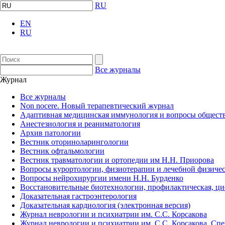
RU
EN
RU
Все журналы
Журнал
Все журналы
Non nocere. Новый терапевтический журнал
Адаптивная медицинская иммунология и вопросы обществ
Анестезиология и реаниматология
Архив патологии
Вестник оториноларингологии
Вестник офтальмологии
Вестник травматологии и ортопедии им Н.Н. Приорова
Вопросы курортологии, физиотерапии и лечебной физичес
Вопросы нейрохирургии имени Н.Н. Бурденко
Восстановительные биотехнологии, профилактическая, ц
Доказательная гастроэнтерология
Доказательная кардиология (электронная версия)
Журнал неврологии и психиатрии им. С.С. Корсакова
Журнал неврологии и психиатрии им. С.С. Корсакова. Сп