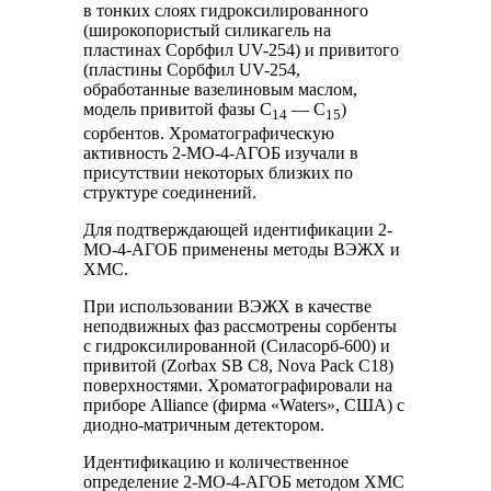
в тонких слоях гидроксилированного
(широкопористый силикагель на
пластинах Сорбфил UV-254) и привитого
(пластины Сорбфил UV-254,
обработанные вазелиновым маслом,
модель привитой фазы С
— С
)
14
15
сорбентов. Хроматографическую
активность 2-МО-4-АГОБ изучали в
присутствии некоторых близких по
структуре соединений.
Для подтверждающей идентификации 2-
МО-4-АГОБ применены методы ВЭЖХ и
ХМС.
При использовании ВЭЖХ в качестве
неподвижных фаз рассмотрены сорбенты
с гидроксилированной (Силасорб-600) и
привитой (Zorbax SB C8, Nova Pack С18)
поверхностями. Хроматографировали на
приборе Alliance (фирма «Waters», США) с
диодно-матричным детектором.
Идентификацию и количественное
определение 2-МО-4-АГОБ методом ХМС