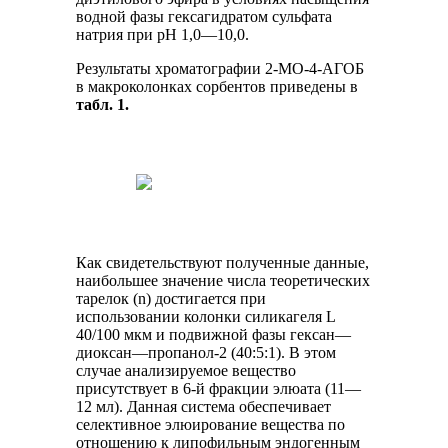
водной фазы гексагидратом сульфата
натрия при рН 1,0—10,0.
Результаты хроматографии 2-МО-4-АГОБ
в макроколонках сорбентов приведены в
табл. 1.
Как свидетельствуют полученные данные,
наибольшее значение числа теоретических
тарелок (n) достигается при
использовании колонки силикагеля L
40/100 мкм и подвижной фазы гексан—
диоксан—пропанол-2 (40:5:1). В этом
случае анализируемое вещество
присутствует в 6-й фракции элюата (11—
12 мл). Данная система обеспечивает
селективное элюирование вещества по
отношению к липофильным эндогенным