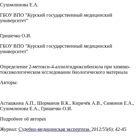
Сухомлинова Е.А.
ГБОУ ВПО "Курский государственный медицинский
университет"
Гришечко О.И.
ГБОУ ВПО "Курский государственный медицинский
университет"
Определение 2-метокси-4-аллилгидроксибензола при химико-
токсикологическом исследовании биологического материала
Авторы:
Асташкина А.П.
,
Шорманов В.К.
,
Киричёк А.В.
,
Симонов Е.А.
,
Сухомлинова Е.А.
,
Гришечко О.И.
Подробнее об авторах
Журнал:
Судебно-медицинская экспертиза.
2012;55(6): 42‑45