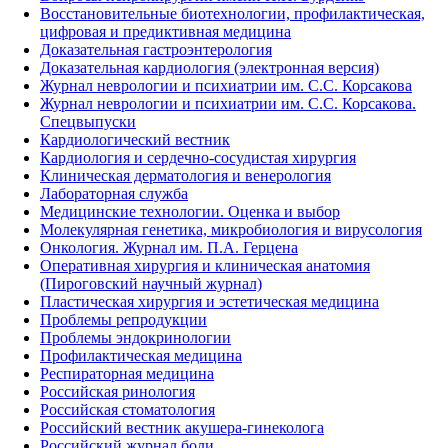
Восстановительные биотехнологии, профилактическая,
цифровая и предиктивная медицина
Доказательная гастроэнтерология
Доказательная кардиология (электронная версия)
Журнал неврологии и психиатрии им. С.С. Корсакова
Журнал неврологии и психиатрии им. С.С. Корсакова.
Спецвыпуски
Кардиологический вестник
Кардиология и сердечно-сосудистая хирургия
Клиническая дерматология и венерология
Лабораторная служба
Медицинские технологии. Оценка и выбор
Молекулярная генетика, микробиология и вирусология
Онкология. Журнал им. П.А. Герцена
Оперативная хирургия и клиническая анатомия
(Пироговский научный журнал)
Пластическая хирургия и эстетическая медицина
Проблемы репродукции
Проблемы эндокринологии
Профилактическая медицина
Респираторная медицина
Российская ринология
Российская стоматология
Российский вестник акушера-гинеколога
Российский журнал боли