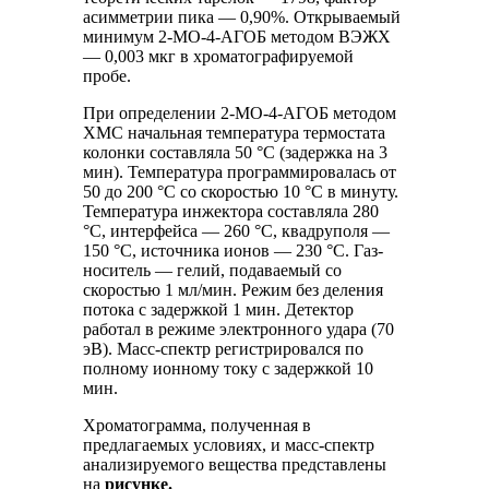
асимметрии пика — 0,90%. Открываемый
минимум 2-МО-4-АГОБ методом ВЭЖХ
— 0,003 мкг в хроматографируемой
пробе.
При определении 2-МО-4-АГОБ методом
ХМС начальная температура термостата
колонки составляла 50 °С (задержка на 3
мин). Температура программировалась от
50 до 200 °С со скоростью 10 °С в минуту.
Температура инжектора составляла 280
°С, интерфейса — 260 °С, квадруполя —
150 °С, источника ионов — 230 °С. Газ-
носитель — гелий, подаваемый со
скоростью 1 мл/мин. Режим без деления
потока с задержкой 1 мин. Детектор
работал в режиме электронного удара (70
эВ). Масс-спектр регистрировался по
полному ионному току с задержкой 10
мин.
Хроматограмма, полученная в
предлагаемых условиях, и масс-спектр
анализируемого вещества представлены
на
рисунке.