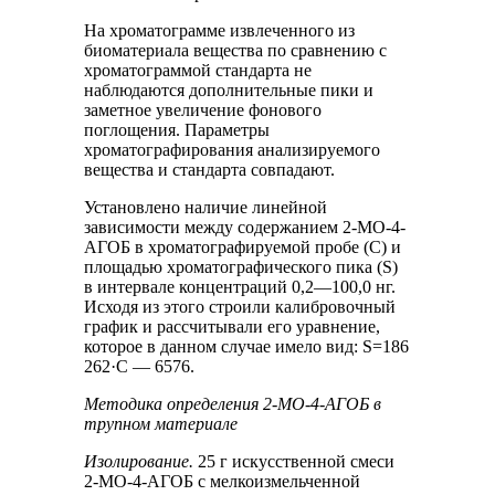
На хроматограмме извлеченного из
биоматериала вещества по сравнению с
хроматограммой стандарта не
наблюдаются дополнительные пики и
заметное увеличение фонового
поглощения. Параметры
хроматографирования анализируемого
вещества и стандарта совпадают.
Установлено наличие линейной
зависимости между содержанием 2-МО-4-
АГОБ в хроматографируемой пробе (C) и
площадью хроматографического пика (S)
в интервале концентраций 0,2—100,0 нг.
Исходя из этого строили калибровочный
график и рассчитывали его уравнение,
которое в данном случае имело вид: S=186
262·C — 6576.
Методика определения 2-МО-4-АГОБ в
трупном материале
Изолирование.
25 г искусственной смеси
2-МО-4-АГОБ с мелкоизмельченной