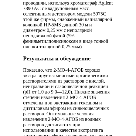
проводили, используя хроматограф Agilent
7890 AC с квадрупольным масс-
селективным детектором модели 5975C
этой же фирмы, снабженный капиллярной
колонкой HP-5MS длиной 30 м и
диаметром 0,25 мм с неполярной
неподвижной фазой (5%
фенилметилполисилоксан в виде тонкой
пленки толщиной 0,25 мкм).
Результаты и обсуждение
Показано, что 2-МО-4-АГОБ хорошо
экстрагируется многими органическими
растворителями из растворов с кислой,
нейтральной и слабощелочной реакцией
(рН от 1,0 до 9,0—12,0). Низкие значения
степени извлечения 2-МО-4-АГОБ
отмечены при экстракции гексаном и
диэтиловым эфиром из сильнощелочных
растворов. Оптимальные условия
извлечения 2-МО-4-АГОБ из водных
растворов достигаются при
использовании в качестве экстрагента
диэтилового эфира в условиях насыщения