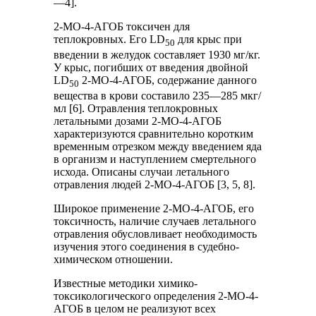
—4].
2-МО-4-АГОБ токсичен для
теплокровных. Его LD
для крыс при
50
введении в желудок составляет 1930 мг/кг.
У крыс, погибших от введения двойной
LD
2-МО-4-АГОБ, содержание данного
50
вещества в крови составило 235—285 мкг/
мл [6]. Отравления теплокровных
летальными дозами 2-МО-4-АГОБ
характеризуются сравнительно коротким
временным отрезком между введением яда
в организм и наступлением смертельного
исхода. Описаны случаи летального
отравления людей 2-МО-4-АГОБ [3, 5, 8].
Широкое применение 2-МО-4-АГОБ, его
токсичность, наличие случаев летального
отравления обусловливает необходимость
изучения этого соединения в судебно-
химическом отношении.
Известные методики химико-
токсикологического определения 2-МО-4-
АГОБ в целом не реализуют всех