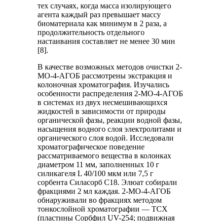
тех случаях, когда масса изолирующего
агента каждый раз превышает массу
биоматериала как минимум в 2 раза, а
продолжительность отдельного
настаивания составляет не менее 30 мин
[8].
В качестве возможных методов очистки 2-
МО-4-АГОБ рассмотрены экстракция и
колоночная хроматография. Изучались
особенности распределения 2-МО-4-АГОБ
в системах из двух несмешивающихся
жидкостей в зависимости от природы
органической фазы, реакции водной фазы,
насыщения водного слоя электролитами и
органического слоя водой. Исследовали
хроматографическое поведение
рассматриваемого вещества в колонках
диаметром 11 мм, заполненных 10 г
силикагеля L 40/100 мкм или 7,5 г
сорбента Силасорб С18. Элюат собирали
фракциями 2 мл каждая. 2-МО-4-АГОБ
обнаруживали во фракциях методом
тонкослойной хроматографии — ТСХ
(пластины Сорбфил UV-254; подвижная