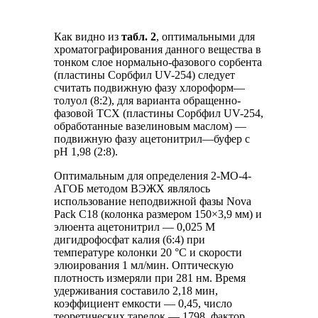
Как видно из
табл. 2
, оптимальными для
хроматографирования данного вещества в
тонком слое нормально-фазового сорбента
(пластины Сорбфил UV-254) следует
считать подвижную фазу хлороформ—
толуол (8:2), для варианта обращенно-
фазовой ТСХ (пластины Сорбфил UV-254,
обработанные вазелиновым маслом) —
подвижную фазу ацетонитрил—буфер с
рН 1,98 (2:8).
Оптимальным для определения 2-МО-4-
АГОБ методом ВЭЖХ являлось
использование неподвижной фазы Nova
Pack С18 (колонка размером 150×3,9 мм) и
элюента ацетонитрил — 0,025 М
дигидрофосфат калия (6:4) при
температуре колонки 20 °С и скорости
элюирования 1 мл/мин. Оптическую
плотность измеряли при 281 нм. Время
удерживания составило 2,18 мин,
коэффициент емкости — 0,45, число
теоретических тарелок — 1798, фактор