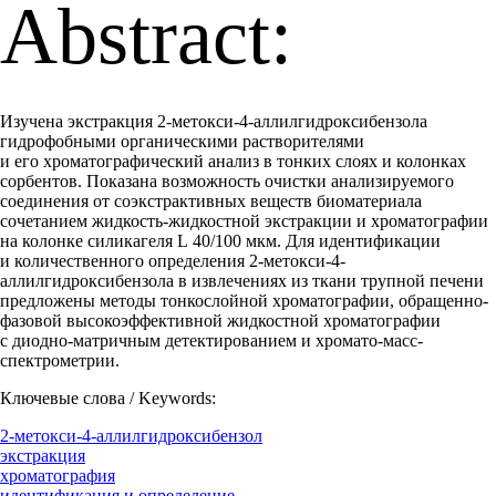
Abstract:
Изучена экстракция 2-метокси-4-аллилгидроксибензола
гидрофобными органическими растворителями
и его хроматографический анализ в тонких слоях и колонках
сорбентов. Показана возможность очистки анализируемого
соединения от соэкстрактивных веществ биоматериала
сочетанием жидкость-жидкостной экстракции и хроматографии
на колонке силикагеля L 40/100 мкм. Для идентификации
и количественного определения 2-метокси-4-
аллилгидроксибензола в извлечениях из ткани трупной печени
предложены методы тонкослойной хроматографии, обращенно-
фазовой высокоэффективной жидкостной хроматографии
с диодно-матричным детектированием и хромато-масс-
спектрометрии.
Ключевые слова / Keywords:
2-метокси-4-аллилгидроксибензол
экстракция
хроматография
идентификация и определение.