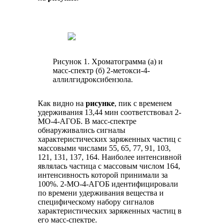
Рисунок 1. Хроматограмма (а) и
масс-спектр (б) 2-метокси-4-
аллилгидроксибензола.
Как видно на
рисунке
, пик с временем
удерживания 13,44 мин соответствовал 2-
МО-4-АГОБ. В масс-спектре
обнаруживались сигналы
характеристических заряженных частиц с
массовыми числами 55, 65, 77, 91, 103,
121, 131, 137, 164. Наиболее интенсивной
являлась частица с массовым числом 164,
интенсивность которой принимали за
100%. 2-МО-4-АГОБ идентифицировали
по времени удерживания вещества и
специфическому набору сигналов
характеристических заряженных частиц в
его масс-спектре.