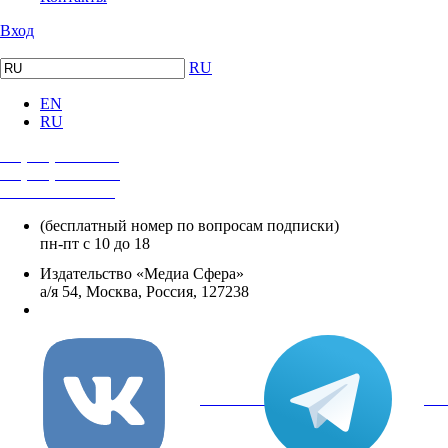
Вход
RU
EN
RU
+7 (495) 482-4118
+7 (495) 482-4329
+8 800 250-18-12
(бесплатный номер по вопросам подписки)
пн-пт с 10 до 18
Издательство «Медиа Сфера»
а/я 54, Москва, Россия, 127238
info@mediasphera.ru
вКонтакте
Tel