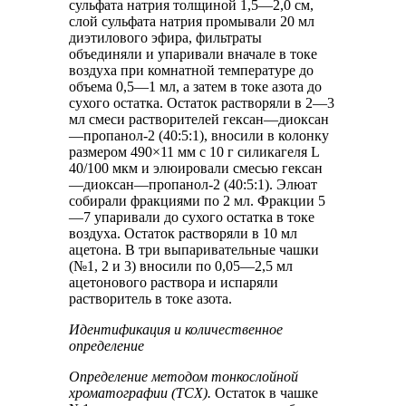
сульфата натрия толщиной 1,5—2,0 см,
слой сульфата натрия промывали 20 мл
диэтилового эфира, фильтраты
объединяли и упаривали вначале в токе
воздуха при комнатной температуре до
объема 0,5—1 мл, а затем в токе азота до
сухого остатка. Остаток растворяли в 2—3
мл смеси растворителей гексан—диоксан
—пропанол-2 (40:5:1), вносили в колонку
размером 490×11 мм с 10 г силикагеля L
40/100 мкм и элюировали смесью гексан
—диоксан—пропанол-2 (40:5:1). Элюат
собирали фракциями по 2 мл. Фракции 5
—7 упаривали до сухого остатка в токе
воздуха. Остаток растворяли в 10 мл
ацетона. В три выпаривательные чашки
(№1, 2 и 3) вносили по 0,05—2,5 мл
ацетонового раствора и испаряли
растворитель в токе азота.
Идентификация и количественное
определение
Определение методом тонкослойной
хроматографии (ТСХ).
Остаток в чашке