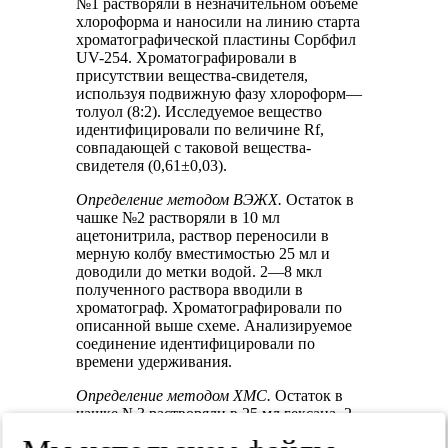
№1 растворяли в незначительном объеме
хлороформа и наносили на линию старта
хроматографической пластины Сорбфил
UV-254. Хроматографировали в
присутствии вещества-свидетеля,
используя подвижную фазу хлороформ—
толуол (8:2). Исследуемое вещество
идентифицировали по величине Rf,
совпадающей с таковой вещества-
свидетеля (0,61±0,03).
Определение методом ВЭЖХ.
Остаток в
чашке №2 растворяли в 10 мл
ацетонитрила, раствор переносили в
мерную колбу вместимостью 25 мл и
доводили до метки водой. 2—8 мкл
полученного раствора вводили в
хроматограф. Хроматографировали по
описанной выше схеме. Анализируемое
соединение идентифицировали по
времени удерживания.
Определение методом ХМС.
Остаток в
чашке №3 растворяли в 25 мл гексана. 2—
10 мкл полученного раствора вводили в