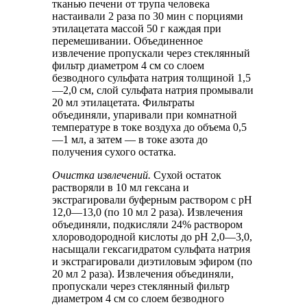
тканью печени от трупа человека
настаивали 2 раза по 30 мин с порциями
этилацетата массой 50 г каждая при
перемешивании. Объединенное
извлечение пропускали через стеклянный
фильтр диаметром 4 см со слоем
безводного сульфата натрия толщиной 1,5
—2,0 см, слой сульфата натрия промывали
20 мл этилацетата. Фильтраты
объединяли, упаривали при комнатной
температуре в токе воздуха до объема 0,5
—1 мл, а затем — в токе азота до
получения сухого остатка.
Очистка извлечений.
Сухой остаток
растворяли в 10 мл гексана и
экстрагировали буферным раствором с pH
12,0—13,0 (по 10 мл 2 раза). Извлечения
объединяли, подкисляли 24% раствором
хлороводородной кислоты до pH 2,0—3,0,
насыщали гексагидратом сульфата натрия
и экстрагировали диэтиловым эфиром (по
20 мл 2 раза). Извлечения объединяли,
пропускали через стеклянный фильтр
диаметром 4 см со слоем безводного