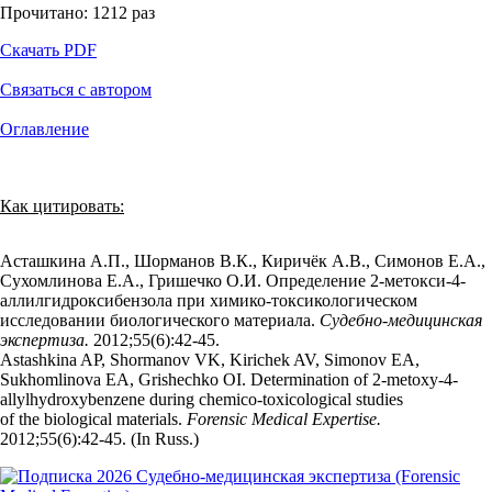
Прочитано:
1212
раз
Скачать PDF
Связаться с автором
Оглавление
Как цитировать:
Асташкина А.П., Шорманов В.К., Киричёк А.В., Симонов Е.А.,
Сухомлинова Е.А., Гришечко О.И. Определение 2-метокси-4-
аллилгидроксибензола при химико-токсикологическом
исследовании биологического материала.
Судебно-медицинская
экспертиза.
2012;55(6):42‑45.
Astashkina AP, Shormanov VK, Kirichek AV, Simonov EA,
Sukhomlinova EA, Grishechko OI. Determination of 2-metoxy-4-
allylhydroxybenzene during chemico-toxicological studies
of the biological materials.
Forensic Medical Expertise.
2012;55(6):42‑45. (In Russ.)