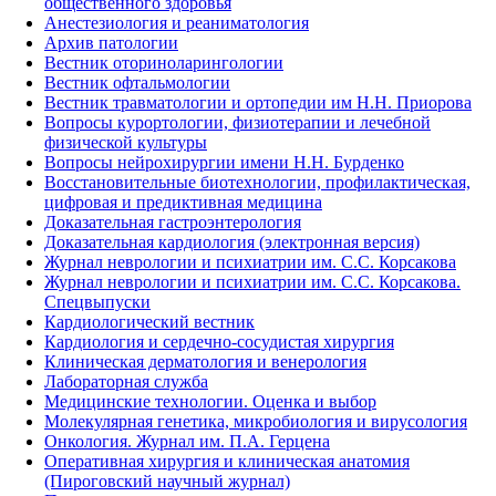
общественного здоровья
Анестезиология и реаниматология
Архив патологии
Вестник оториноларингологии
Вестник офтальмологии
Вестник травматологии и ортопедии им Н.Н. Приорова
Вопросы курортологии, физиотерапии и лечебной
физической культуры
Вопросы нейрохирургии имени Н.Н. Бурденко
Восстановительные биотехнологии, профилактическая,
цифровая и предиктивная медицина
Доказательная гастроэнтерология
Доказательная кардиология (электронная версия)
Журнал неврологии и психиатрии им. С.С. Корсакова
Журнал неврологии и психиатрии им. С.С. Корсакова.
Спецвыпуски
Кардиологический вестник
Кардиология и сердечно-сосудистая хирургия
Клиническая дерматология и венерология
Лабораторная служба
Медицинские технологии. Оценка и выбор
Молекулярная генетика, микробиология и вирусология
Онкология. Журнал им. П.А. Герцена
Оперативная хирургия и клиническая анатомия
(Пироговский научный журнал)