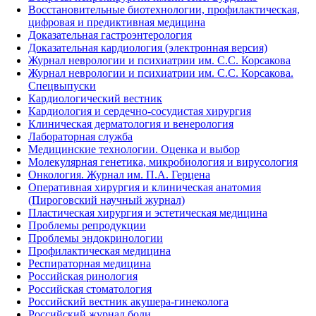
Восстановительные биотехнологии, профилактическая,
цифровая и предиктивная медицина
Доказательная гастроэнтерология
Доказательная кардиология (электронная версия)
Журнал неврологии и психиатрии им. С.С. Корсакова
Журнал неврологии и психиатрии им. С.С. Корсакова.
Спецвыпуски
Кардиологический вестник
Кардиология и сердечно-сосудистая хирургия
Клиническая дерматология и венерология
Лабораторная служба
Медицинские технологии. Оценка и выбор
Молекулярная генетика, микробиология и вирусология
Онкология. Журнал им. П.А. Герцена
Оперативная хирургия и клиническая анатомия
(Пироговский научный журнал)
Пластическая хирургия и эстетическая медицина
Проблемы репродукции
Проблемы эндокринологии
Профилактическая медицина
Респираторная медицина
Российская ринология
Российская стоматология
Российский вестник акушера-гинеколога
Российский журнал боли