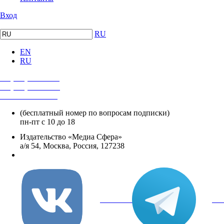
Вход
RU
EN
RU
+7 (495) 482-4118
+7 (495) 482-4329
+8 800 250-18-12
(бесплатный номер по вопросам подписки)
пн-пт с 10 до 18
Издательство «Медиа Сфера»
а/я 54, Москва, Россия, 127238
info@mediasphera.ru
вКонтакте
Tel