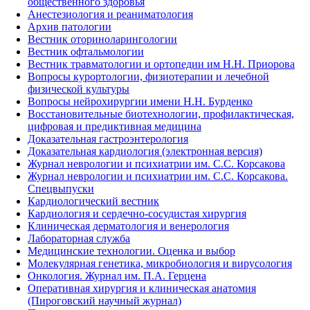
общественного здоровья
Анестезиология и реаниматология
Архив патологии
Вестник оториноларингологии
Вестник офтальмологии
Вестник травматологии и ортопедии им Н.Н. Приорова
Вопросы курортологии, физиотерапии и лечебной
физической культуры
Вопросы нейрохирургии имени Н.Н. Бурденко
Восстановительные биотехнологии, профилактическая,
цифровая и предиктивная медицина
Доказательная гастроэнтерология
Доказательная кардиология (электронная версия)
Журнал неврологии и психиатрии им. С.С. Корсакова
Журнал неврологии и психиатрии им. С.С. Корсакова.
Спецвыпуски
Кардиологический вестник
Кардиология и сердечно-сосудистая хирургия
Клиническая дерматология и венерология
Лабораторная служба
Медицинские технологии. Оценка и выбор
Молекулярная генетика, микробиология и вирусология
Онкология. Журнал им. П.А. Герцена
Оперативная хирургия и клиническая анатомия
(Пироговский научный журнал)