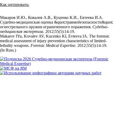
Как цитировать:
Макаров И.Ю., Ковалев А.В., Куценко К.И., Евтеева И.А.
Судебно-медицинская оценка &quot;травмобезопасности&quot;
огнестрельного оружия ограниченного поражения.
Судебно-
медицинская экспертиза.
2012;55(5):14‑19.
Makarov IYu, Kovalev AV, Kucenko KI, Evteeva IA. The forensic
medical assessment of injury prevention characteristics of limited-
lethality weapons.
Forensic Medical Expertise.
2012;55(5):14‑19.
(In Russ.)