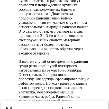
пулями с близкого расстояния, могут
привести к повреждению крупных
сосудов, расположенных близко к
поверхности кожи. Диагностика
подобных ранений значительно
усложнена в связи с частым отсутствием
огнестрельного снаряда в раневом канале.
Это связано с тем, что резиновая пуля,
проникая на 2—3 см в ткани, может за
счет пружинящих свойств материала
отскакивать от более плотных
образований и вылетать обратно через
входное отверстие.
Известен случай огнестрельного ранения
груди резиновой пулей кустарного
изготовления из ружья 16-го калибра.
Огнестрельный снаряд после
повреждения одежды сформировал рану с
дефектом кожи. По ходу раневого канала
были повреждены подкожно-жировая
клетчатка, межреберные мышцы,
хрящевая часть ребра. Раневой канал
заканчивался у передней стенки
сердечной сорочки, где располагалась