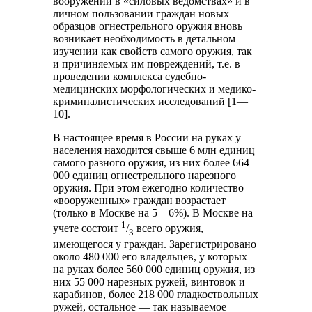
вооружении в «силовых ведомствах» и в
личном пользовании граждан новых
образцов огнестрельного оружия вновь
возникает необходимость в детальном
изучении как свойств самого оружия, так
и причиняемых им повреждений, т.е. в
проведении комплекса судебно-
медицинских морфологических и медико-
криминалистических исследований [1—
10].
В настоящее время в России на руках у
населения находится свыше 6 млн единиц
самого разного оружия, из них более 664
000 единиц огнестрельного нарезного
оружия. При этом ежегодно количество
«вооруженных» граждан возрастает
(только в Москве на 5—6%). В Москве на
1
учете состоит
/
всего оружия,
3
имеющегося у граждан. Зарегистрировано
около 480 000 его владельцев, у которых
на руках более 560 000 единиц оружия, из
них 55 000 нарезных ружей, винтовок и
карабинов, более 218 000 гладкоствольных
ружей, остальное — так называемое