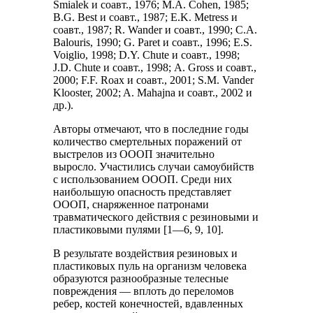
Smialek и соавт., 1976; M.A. Cohen, 1985;
B.G. Best и соавт., 1987; E.K. Metress и
соавт., 1987; R. Wander и соавт., 1990; C.A.
Balouris, 1990; G. Paret и соавт., 1996; E.S.
Voiglio, 1998; D.Y. Chute и соавт., 1998;
J.D. Chute и соавт., 1998; A. Gross и соавт.,
2000; F.F. Roax и соавт., 2001; S.M. Vander
Klooster, 2002; A. Mahajna и соавт., 2002 и
др.).
Авторы отмечают, что в последние годы
количество смертельных поражений от
выстрелов из ОООП значительно
выросло. Участились случаи самоубийств
с использованием ОООП. Среди них
наибольшую опасность представляет
ОООП, снаряженное патронами
травматического действия с резиновыми и
пластиковыми пулями [1—6, 9, 10].
В результате воздействия резиновых и
пластиковых пуль на организм человека
образуются разнообразные телесные
повреждения — вплоть до переломов
ребер, костей конечностей, вдавленных