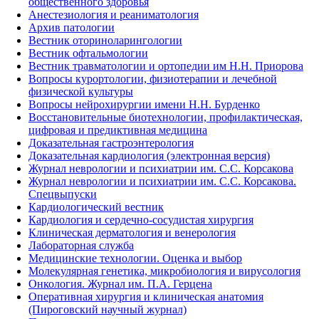
общественного здоровья
Анестезиология и реаниматология
Архив патологии
Вестник оториноларингологии
Вестник офтальмологии
Вестник травматологии и ортопедии им Н.Н. Приорова
Вопросы курортологии, физиотерапии и лечебной
физической культуры
Вопросы нейрохирургии имени Н.Н. Бурденко
Восстановительные биотехнологии, профилактическая,
цифровая и предиктивная медицина
Доказательная гастроэнтерология
Доказательная кардиология (электронная версия)
Журнал неврологии и психиатрии им. С.С. Корсакова
Журнал неврологии и психиатрии им. С.С. Корсакова.
Спецвыпуски
Кардиологический вестник
Кардиология и сердечно-сосудистая хирургия
Клиническая дерматология и венерология
Лабораторная служба
Медицинские технологии. Оценка и выбор
Молекулярная генетика, микробиология и вирусология
Онкология. Журнал им. П.А. Герцена
Оперативная хирургия и клиническая анатомия
(Пироговский научный журнал)