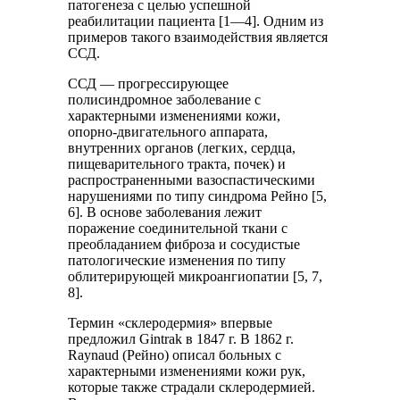
патогенеза с целью успешной
реабилитации пациента [1—4]. Одним из
примеров такого взаимодействия является
ССД.
ССД — прогрессирующее
полисиндромное заболевание с
характерными изменениями кожи,
опорно-двигательного аппарата,
внутренних органов (легких, сердца,
пищеварительного тракта, почек) и
распространенными вазоспастическими
нарушениями по типу синдрома Рейно [5,
6]. В основе заболевания лежит
поражение соединительной ткани с
преобладанием фиброза и сосудистые
патологические изменения по типу
облитерирующей микроангиопатии [5, 7,
8].
Термин «склеродермия» впервые
предложил Gintrak в 1847 г. В 1862 г.
Raynaud (Рейно) описал больных с
характерными изменениями кожи рук,
которые также страдали склеродермией.