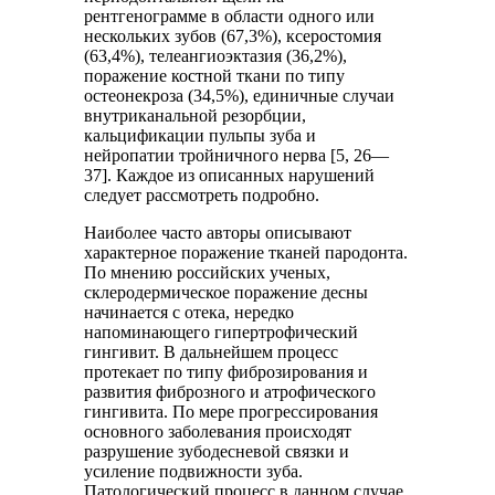
рентгенограмме в области одного или
нескольких зубов (67,3%), ксеростомия
(63,4%), телеангиоэктазия (36,2%),
поражение костной ткани по типу
остеонекроза (34,5%), единичные случаи
внутриканальной резорбции,
кальцификации пульпы зуба и
нейропатии тройничного нерва [5, 26—
37]. Каждое из описанных нарушений
следует рассмотреть подробно.
Наиболее часто авторы описывают
характерное поражение тканей пародонта.
По мнению российских ученых,
склеродермическое поражение десны
начинается с отека, нередко
напоминающего гипертрофический
гингивит. В дальнейшем процесс
протекает по типу фиброзирования и
развития фиброзного и атрофического
гингивита. По мере прогрессирования
основного заболевания происходят
разрушение зубодесневой связки и
усиление подвижности зуба.
Патологический процесс в данном случае