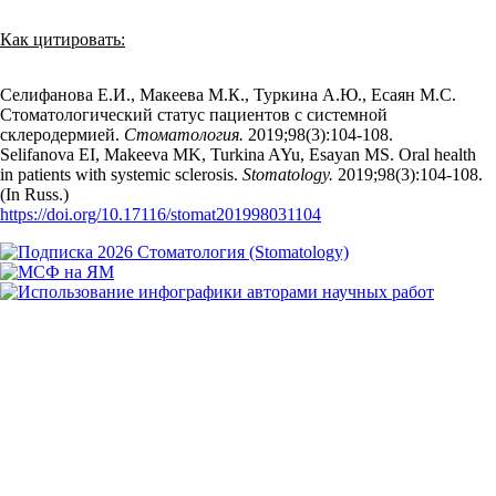
Как цитировать:
Селифанова Е.И., Макеева М.К., Туркина А.Ю., Есаян М.С.
Стоматологический статус пациентов с системной
склеродермией.
Стоматология.
2019;98(3):104‑108.
Selifanova EI, Makeeva MK, Turkina AYu, Esayan MS. Oral health
in patients with systemic sclerosis.
Stomatology.
2019;98(3):104‑108.
(In Russ.)
https://doi.org/10.17116/stomat201998031104