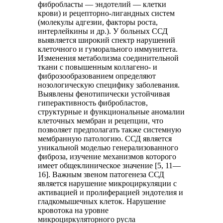
фибробласты — эндотелий — клетки
крови) и рецепторно-лигандных систем
(молекулы адгезии, факторы роста,
интерлейкины и др.). У больных ССД
выявляется широкий спектр нарушений
клеточного и гуморального иммунитета.
Изменения метаболизма соединительной
ткани с повышенным коллагено- и
фиброзообразованием определяют
нозологическую специфику заболевания.
Выявлены фенотипически устойчивая
гиперактивность фибробластов,
структурные и функциональные аномалии
клеточных мембран и рецепции, что
позволяет предполагать также системную
мембранную патологию. ССД является
уникальной моделью генерализованного
фиброза, изучение механизмов которого
имеет общеклиническое значение [5, 11—
16]. Важным звеном патогенеза ССД
является нарушение микроциркуляции с
активацией и пролиферацией эндотелия и
гладкомышечных клеток. Нарушение
кровотока на уровне
микроциркуляторного русла