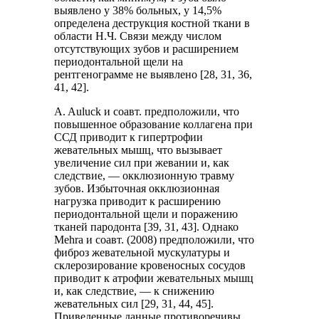
выявлено у 38% больных, у 14,5%
определена деструкция костной ткани в
области Н.Ч. Связи между числом
отсутствующих зубов и расширением
периодонтальной щели на
рентгенограмме не выявлено [28, 31, 36,
41, 42].
A. Auluck и соавт. предположили, что
повышенное образование коллагена при
ССД приводит к гипертрофии
жевательных мышц, что вызывает
увеличение сил при жевании и, как
следствие, — окклюзионную травму
зубов. Избыточная окклюзионная
нагрузка приводит к расширению
периодонтальной щели и поражению
тканей пародонта [39, 31, 43]. Однако
Mehra и соавт. (2008) предположили, что
фиброз жевательной мускулатуры и
склерозирование кровеносных сосудов
приводит к атрофии жевательных мышц
и, как следствие, — к снижению
жевательных сил [29, 31, 44, 45].
Приведенные данные противоречивы,