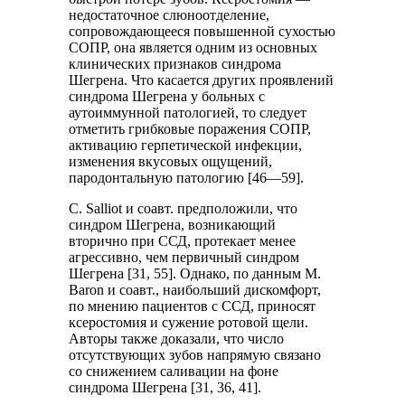
недостаточное слюноотделение,
сопровождающееся повышенной сухостью
СОПР, она является одним из основных
клинических признаков синдрома
Шегрена. Что касается других проявлений
синдрома Шегрена у больных с
аутоиммунной патологией, то следует
отметить грибковые поражения СОПР,
активацию герпетической инфекции,
изменения вкусовых ощущений,
пародонтальную патологию [46—59].
С. Salliot и соавт. предположили, что
синдром Шегрена, возникающий
вторично при ССД, протекает менее
агрессивно, чем первичный синдром
Шегрена [31, 55]. Однако, по данным М.
Baron и соавт., наибольший дискомфорт,
по мнению пациентов с ССД, приносят
ксеростомия и сужение ротовой щели.
Авторы также доказали, что число
отсутствующих зубов напрямую связано
со снижением саливации на фоне
синдрома Шегрена [31, 36, 41].