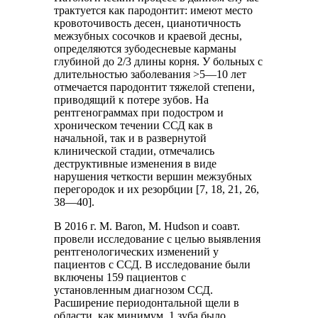
трактуется как пародонтит: имеют место
кровоточивость десен, цианотичность
межзубных сосочков и краевой десны,
определяются зубодесневые карманы
глубиной до 2/3 длины корня. У больных с
длительностью заболевания >5—10 лет
отмечается пародонтит тяжелой степени,
приводящий к потере зубов. На
рентгенограммах при подостром и
хроническом течении ССД как в
начальной, так и в развернутой
клинической стадии, отмечались
деструктивные изменения в виде
нарушения четкости вершин межзубных
перегородок и их резорбции [7, 18, 21, 26,
38—40].
В 2016 г. М. Baron, M. Hudson и соавт.
провели исследование с целью выявления
рентгенологических изменений у
пациентов с ССД. В исследование были
включены 159 пациентов с
установленным диагнозом ССД.
Расширение периодонтальной щели в
области, как минимум, 1 зуба было