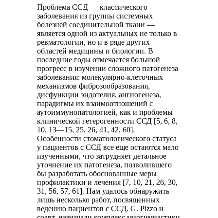
Проблема CCД — классического
заболевания из группы системных
болезней соединительной ткани —
является одной из актуальных не только в
ревматологии, но и в ряде других
областей медицины и биологии. В
последние годы отмечается большой
прогресс в изучении сложного патогенеза
заболевания: молекулярно-клеточных
механизмов фиброзообразования,
дисфункции эндотелия, ангиогенеза,
парадигмы их взаимоотношений с
аутоиммунопатологией, как и проблемы
клинической гетерогенности ССД [5, 6, 8,
10, 13—15, 25, 26, 41, 42, 60].
Особенности стоматологического статуса
у пациентов с ССД все еще остаются мало
изученными, что затрудняет детальное
уточнение их патогенеза, позволившего
бы разработать обоснованные меры
профилактики и лечения [7, 10, 21, 26, 30,
31, 56, 57, 61]. Нам удалось обнаружить
лишь несколько работ, посвященных
ведению пациентов с ССД. G. Pizzo и
соавт. назначали комплекс миогимнастики