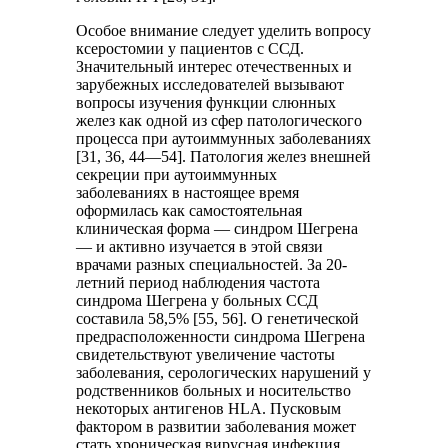
Особое внимание следует уделить вопросу
ксеростомии у пациентов с ССД.
Значительный интерес отечественных и
зарубежных исследователей вызывают
вопросы изучения функции слюнных
желез как одной из сфер патологического
процесса при аутоиммунных заболеваниях
[31, 36, 44—54]. Патология желез внешней
секреции при аутоиммунных
заболеваниях в настоящее время
оформилась как самостоятельная
клиническая форма — синдром Шегрена
— и активно изучается в этой связи
врачами разных специальностей. За 20-
летний период наблюдения частота
синдрома Шегрена у больных ССД
составила 58,5% [55, 56]. О генетической
предрасположенности синдрома Шегрена
свидетельствуют увеличение частоты
заболевания, серологических нарушений у
родственников больных и носительство
некоторых антигенов HLA. Пусковым
фактором в развитии заболевания может
стать хроническая вирусная инфекция.