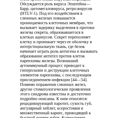
Обсуждается роль вируса Эпштейна—
Барр, цитомегаловируса, ретро-вирусов
(HTLV-1). Под его воздействием в
слюнных железах повышается
проницаемость клеточных мембран, что
вызывает задержку выделения в протоки
железы секрета, образовавшегося в
клетках ацинусов. Секрет переполняет
клетку и проникает через ее оболочку в
интерстициальную ткань, где белок
начинает играть роль антигена и вызывать
образование антител против клеток
паренхимы железы. Возникший
аутоиммунный процесс приводит к
гиперплазии и деструкции клеточных
элементов паренхимы, с последующим
присоединением инфекции [44—54].
Помимо поражения слюнных желез,
другие стоматологические проявления
этого синдрома известны и достаточно
подробно описаны. К ним относятся:
рецидивирующий паротит, сухость губ,
ангулярный хейлит, ксеростомия и
множественный кариес, приводящий к
быстрой потере зубов. Ксеростомия —