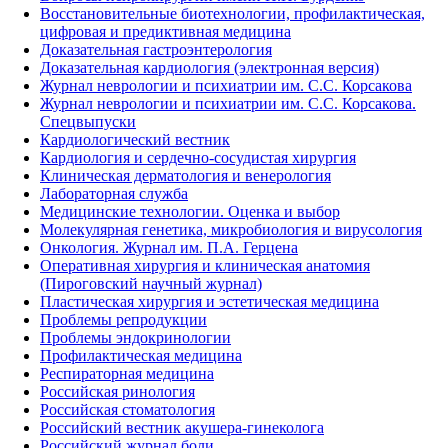
Восстановительные биотехнологии, профилактическая,
цифровая и предиктивная медицина
Доказательная гастроэнтерология
Доказательная кардиология (электронная версия)
Журнал неврологии и психиатрии им. С.С. Корсакова
Журнал неврологии и психиатрии им. С.С. Корсакова.
Спецвыпуски
Кардиологический вестник
Кардиология и сердечно-сосудистая хирургия
Клиническая дерматология и венерология
Лабораторная служба
Медицинские технологии. Оценка и выбор
Молекулярная генетика, микробиология и вирусология
Онкология. Журнал им. П.А. Герцена
Оперативная хирургия и клиническая анатомия
(Пироговский научный журнал)
Пластическая хирургия и эстетическая медицина
Проблемы репродукции
Проблемы эндокринологии
Профилактическая медицина
Респираторная медицина
Российская ринология
Российская стоматология
Российский вестник акушера-гинеколога
Российский журнал боли