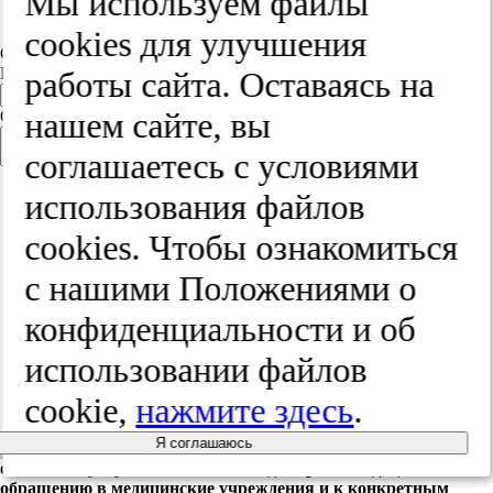
Мы используем файлы
конфликта интересов.
cооkies для улучшения
Связаться с автором
Email
работы сайта. Оставаясь на
нашем сайте, вы
Сообщение
соглашаетесь с условиями
Соглашаюсь на
обработку персональных данных в
использования файлов
соответствии со статьей 9 Федерального закона «О
персональных данных» от 27 июля 2006 года № 152-ФЗ».
cооkies. Чтобы ознакомиться
Соглашаюсь c
политикой конфиденциальности.
с нашими Положениями о
конфиденциальности и об
использовании файлов
cookie,
нажмите здесь
.
Я соглашаюсь
Издательство "Медиа Сфера" не
Пройдите проверку
оказывает услуги по лечению, не дает рекомендации по
обращению в медицинские учреждения и к конкретным