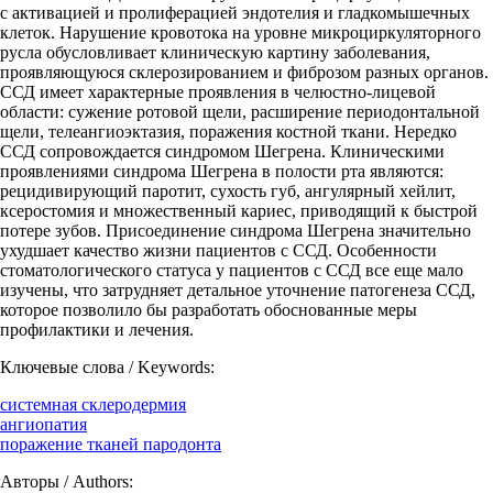
с активацией и пролиферацией эндотелия и гладкомышечных
клеток. Нарушение кровотока на уровне микроциркуляторного
русла обусловливает клиническую картину заболевания,
проявляющуюся склерозированием и фиброзом разных органов.
ССД имеет характерные проявления в челюстно-лицевой
области: сужение ротовой щели, расширение периодонтальной
щели, телеангиоэктазия, поражения костной ткани. Нередко
ССД сопровождается синдромом Шегрена. Клиническими
проявлениями синдрома Шегрена в полости рта являются:
рецидивирующий паротит, сухость губ, ангулярный хейлит,
ксеростомия и множественный кариес, приводящий к быстрой
потере зубов. Присоединение синдрома Шегрена значительно
ухудшает качество жизни пациентов с ССД. Особенности
стоматологического статуса у пациентов с ССД все еще мало
изучены, что затрудняет детальное уточнение патогенеза ССД,
которое позволило бы разработать обоснованные меры
профилактики и лечения.
Ключевые слова / Keywords:
системная склеродермия
ангиопатия
поражение тканей пародонта
Авторы / Authors: