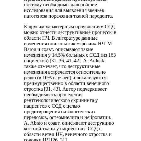
поэтому необходимы дальнейшие
исследования для выявления звеньев
патогенеза поражения тканей пародонта.
К другим характерным проявлениям ССД
можно отнести деструктивные процессы в
области НЧ. В литературе данные
изменения описаны как «эрозии» НЧ. М.
Baron и соавт. описывают такие
изменения у 14,5% больных с ССД (из 163
пациентов) [31, 36, 41, 42]. А. Auluck
также отмечает, что деструктивные
изменения встречаются относительно
редко (в 10% случаев) и локализуются
преимущественно в области венечного
отростка [31, 43]. Автор подчеркивает
необходимость проведения
рентгенологического скрининга у
пациентов с ССД с целью
предотвращения патологических
переломов, остеомиелита и нейропатии.
А. Abrao и соавт. описывают деструкцию
костной ткани у пациентов с ССД в
области ветви НЧ, венечного отростка и
головки НЧ [26, 31].