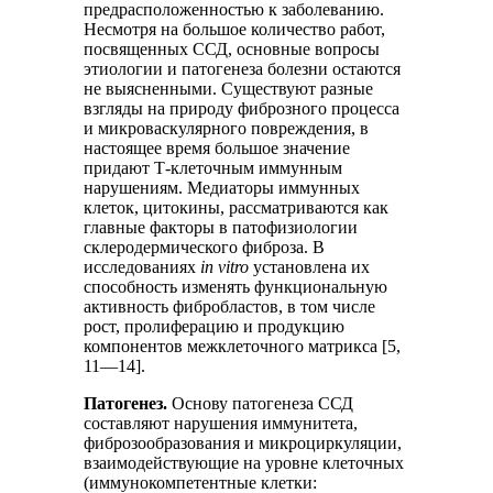
предрасположенностью к заболеванию.
Несмотря на большое количество работ,
посвященных ССД, основные вопросы
этиологии и патогенеза болезни остаются
не выясненными. Существуют разные
взгляды на природу фиброзного процесса
и микроваскулярного повреждения, в
настоящее время большое значение
придают Т-клеточным иммунным
нарушениям. Медиаторы иммунных
клеток, цитокины, рассматриваются как
главные факторы в патофизиологии
склеродермического фиброза. В
исследованиях
in vitro
установлена их
способность изменять функциональную
активность фибробластов, в том числе
рост, пролиферацию и продукцию
компонентов межклеточного матрикса [5,
11—14].
Патогенез.
Основу патогенеза ССД
составляют нарушения иммунитета,
фиброзообразования и микроциркуляции,
взаимодействующие на уровне клеточных
(иммунокомпетентные клетки: