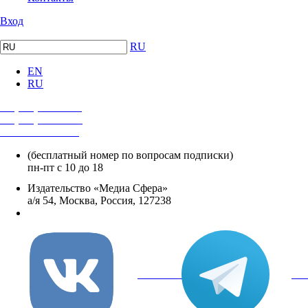
Вход
RU
EN
RU
+7 (495) 482-4118
+7 (495) 482-4329
+8 800 250-18-12
(бесплатный номер по вопросам подписки)
пн-пт с 10 до 18
Издательство «Медиа Сфера»
а/я 54, Москва, Россия, 127238
info@mediasphera.ru
вКонтакте
Tel