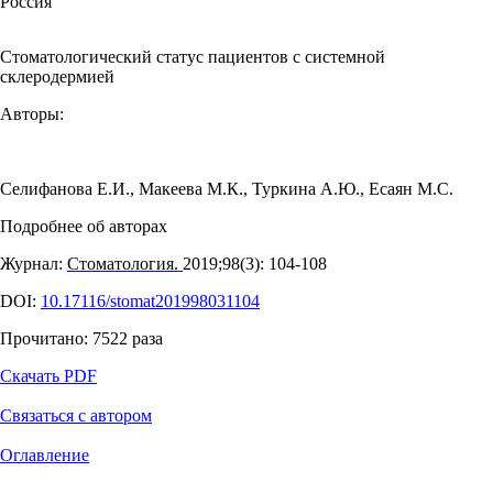
Россия
Стоматологический статус пациентов с системной
склеродермией
Авторы:
Селифанова Е.И.
,
Макеева М.К.
,
Туркина А.Ю.
,
Есаян М.С.
Подробнее об авторах
Журнал:
Стоматология.
2019;98(3): 104‑108
DOI:
10.17116/stomat201998031104
Прочитано:
7522
раза
Скачать PDF
Связаться с автором
Оглавление