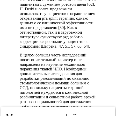
пациентам с сужением ротовой щели [62].
Н. Derbi и соавт. предложили
использовать у пациентов с ограничением
открывания рта splint-терапию, однако
данных о ее клинической эффективности
ими не представлено [30]. Как в
отечественной, так и в зарубежной
литературе существуют ряд работ о
коррекции ксеростомии у пациентов с
синдромом Шегрена [47, 51, 57, 63, 64].
В целом большая часть исследований
носит описательный характер и не
направлена на изучение механизмов
поражения тканей ЧЛО. Необходимы
дополнительные исследования для
разработки рекомендаций по оказанию
стоматологической помощи больным с
ССД, поскольку пациенты с данной
патологией нуждаются в комплексной
реабилитации и совместной работе врачей
разных специальностей для достижения
стабильных положительных результатов.
Авторы заявляют об отсутствии