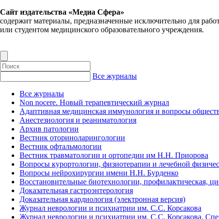
Сайт издательства «Медиа Сфера»
содержит материалы, предназначенные исключительно для рабо
или студентом медицинского образовательного учреждения.
Все журналы
Все журналы
Non nocere. Новый терапевтический журнал
Адаптивная медицинская иммунология и вопросы обществ
Анестезиология и реаниматология
Архив патологии
Вестник оториноларингологии
Вестник офтальмологии
Вестник травматологии и ортопедии им Н.Н. Приорова
Вопросы курортологии, физиотерапии и лечебной физичес
Вопросы нейрохирургии имени Н.Н. Бурденко
Восстановительные биотехнологии, профилактическая, ц
Доказательная гастроэнтерология
Доказательная кардиология (электронная версия)
Журнал неврологии и психиатрии им. С.С. Корсакова
Журнал неврологии и психиатрии им. С.С. Корсакова. Сп