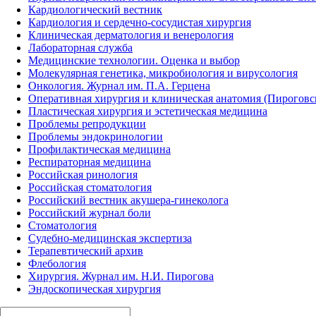
Кардиологический вестник
Кардиология и сердечно-сосудистая хирургия
Клиническая дерматология и венерология
Лабораторная служба
Медицинские технологии. Оценка и выбор
Молекулярная генетика, микробиология и вирусология
Онкология. Журнал им. П.А. Герцена
Оперативная хирургия и клиническая анатомия (Пирогов
Пластическая хирургия и эстетическая медицина
Проблемы репродукции
Проблемы эндокринологии
Профилактическая медицина
Респираторная медицина
Российская ринология
Российская стоматология
Российский вестник акушера-гинеколога
Российский журнал боли
Стоматология
Судебно-медицинская экспертиза
Терапевтический архив
Флебология
Хирургия. Журнал им. Н.И. Пирогова
Эндоскопическая хирургия