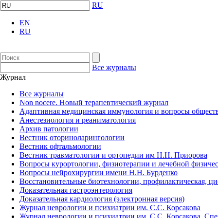
RU
EN
RU
Все журналы
Журнал
Все журналы
Non nocere. Новый терапевтический журнал
Адаптивная медицинская иммунология и вопросы обществ
Анестезиология и реаниматология
Архив патологии
Вестник оториноларингологии
Вестник офтальмологии
Вестник травматологии и ортопедии им Н.Н. Приорова
Вопросы курортологии, физиотерапии и лечебной физичес
Вопросы нейрохирургии имени Н.Н. Бурденко
Восстановительные биотехнологии, профилактическая, ц
Доказательная гастроэнтерология
Доказательная кардиология (электронная версия)
Журнал неврологии и психиатрии им. С.С. Корсакова
Журнал неврологии и психиатрии им. С.С. Корсакова. Сп