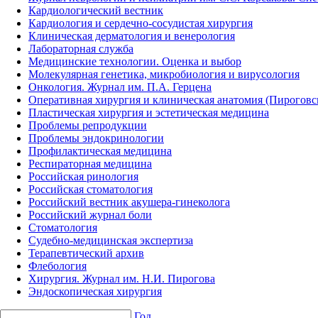
Кардиологический вестник
Кардиология и сердечно-сосудистая хирургия
Клиническая дерматология и венерология
Лабораторная служба
Медицинские технологии. Оценка и выбор
Молекулярная генетика, микробиология и вирусология
Онкология. Журнал им. П.А. Герцена
Оперативная хирургия и клиническая анатомия (Пирогов
Пластическая хирургия и эстетическая медицина
Проблемы репродукции
Проблемы эндокринологии
Профилактическая медицина
Респираторная медицина
Российская ринология
Российская стоматология
Российский вестник акушера-гинеколога
Российский журнал боли
Стоматология
Судебно-медицинская экспертиза
Терапевтический архив
Флебология
Хирургия. Журнал им. Н.И. Пирогова
Эндоскопическая хирургия
Год