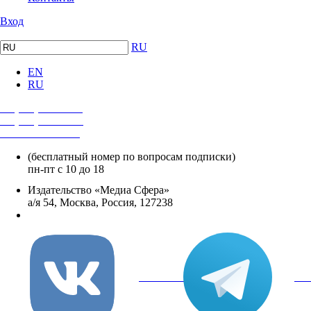
Вход
RU
EN
RU
+7 (495) 482-4118
+7 (495) 482-4329
+8 800 250-18-12
(бесплатный номер по вопросам подписки)
пн-пт с 10 до 18
Издательство «Медиа Сфера»
а/я 54, Москва, Россия, 127238
info@mediasphera.ru
вКонтакте
Tel