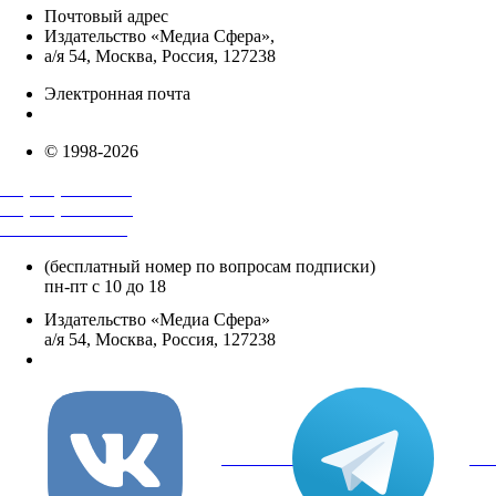
Почтовый адрес
Издательство «Медиа Сфера»,
а/я 54, Москва, Россия, 127238
Электронная почта
info@mediasphera.ru
© 1998-2026
+7 (495) 482-4118
+7 (495) 482-4329
+8 800 250-18-12
(бесплатный номер по вопросам подписки)
пн-пт с 10 до 18
Издательство «Медиа Сфера»
а/я 54, Москва, Россия, 127238
info@mediasphera.ru
вКонтакте
Tel