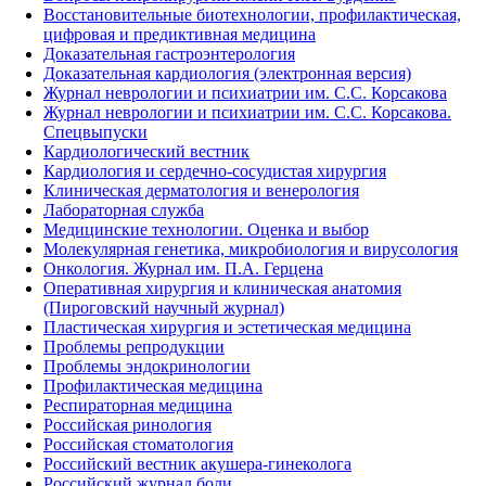
Восстановительные биотехнологии, профилактическая,
цифровая и предиктивная медицина
Доказательная гастроэнтерология
Доказательная кардиология (электронная версия)
Журнал неврологии и психиатрии им. С.С. Корсакова
Журнал неврологии и психиатрии им. С.С. Корсакова.
Спецвыпуски
Кардиологический вестник
Кардиология и сердечно-сосудистая хирургия
Клиническая дерматология и венерология
Лабораторная служба
Медицинские технологии. Оценка и выбор
Молекулярная генетика, микробиология и вирусология
Онкология. Журнал им. П.А. Герцена
Оперативная хирургия и клиническая анатомия
(Пироговский научный журнал)
Пластическая хирургия и эстетическая медицина
Проблемы репродукции
Проблемы эндокринологии
Профилактическая медицина
Респираторная медицина
Российская ринология
Российская стоматология
Российский вестник акушера-гинеколога
Российский журнал боли