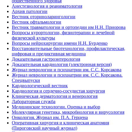
общественного здоровья
Анестезиология и реаниматология
Архив патологии
Вестник оториноларингологии
Вестник офтальмологии
Вестник травматологии и ортопедии им Н.Н. Приорова
Вопросы курортологии, физиотерапии и лечебной
физической культуры
Вопросы нейрохирургии имени Н.Н. Бурденко
Восстановительные биотехнологии, профилактическая,
цифровая и предиктивная медицина
Доказательная гастроэнтерология
Доказательная кардиология (электронная версия)
Журнал неврологии и психиатрии им. С.С. Корсакова
Журнал неврологии и психиатрии им. С.С. Корсакова.
Спецвыпуски
Кардиологический вестник
Кардиология и сердечно-сосудистая хирургия
Клиническая дерматология и венерология
Лабораторная служба
Медицинские технологии. Оценка и выбор
Молекулярная генетика, микробиология и вирусология
Онкология. Журнал им. П.А. Герцена
Оперативная хирургия и клиническая анатомия
(Пироговский научный журнал)