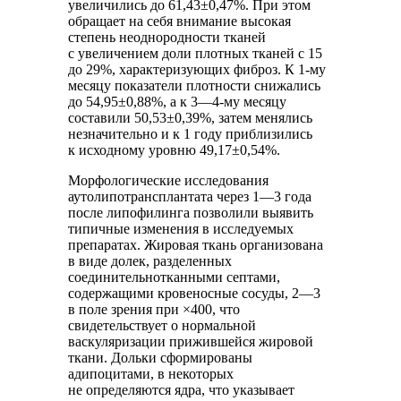
увеличились до 61,43±0,47%. При этом
обращает на себя внимание высокая
степень неоднородности тканей
с увеличением доли плотных тканей с 15
до 29%, характеризующих фиброз. К 1-му
месяцу показатели плотности снижались
до 54,95±0,88%, а к 3—4-му месяцу
составили 50,53±0,39%, затем менялись
незначительно и к 1 году приблизились
к исходному уровню 49,17±0,54%.
Морфологические исследования
аутолипотрансплантата через 1—3 года
после липофилинга позволили выявить
типичные изменения в исследуемых
препаратах. Жировая ткань организована
в виде долек, разделенных
соединительнотканными септами,
содержащими кровеносные сосуды, 2—3
в поле зрения при ×400, что
свидетельствует о нормальной
васкуляризации прижившейся жировой
ткани. Дольки сформированы
адипоцитами, в некоторых
не определяются ядра, что указывает