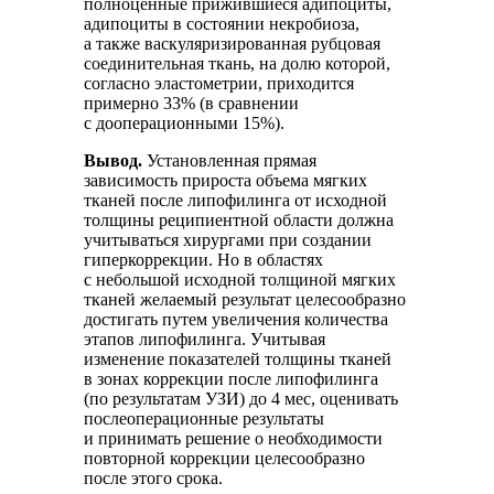
полноценные прижившиеся адипоциты,
адипоциты в состоянии некробиоза,
а также васкуляризированная рубцовая
соединительная ткань, на долю которой,
согласно эластометрии, приходится
примерно 33% (в сравнении
с дооперационными 15%).
Вывод.
Установленная прямая
зависимость прироста объема мягких
тканей после липофилинга от исходной
толщины реципиентной области должна
учитываться хирургами при создании
гиперкоррекции. Но в областях
с небольшой исходной толщиной мягких
тканей желаемый результат целесообразно
достигать путем увеличения количества
этапов липофилинга. Учитывая
изменение показателей толщины тканей
в зонах коррекции после липофилинга
(по результатам УЗИ) до 4 мес, оценивать
послеоперационные результаты
и принимать решение о необходимости
повторной коррекции целесообразно
после этого срока.