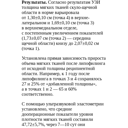
Результаты.
Согласно результатам УЗИ
толщина мягких тканей скуло-щечной
области в норме варьировала
от 1,30±0,10 см (точка 4) в верхне-
латеральном и 1,69±0,10 см (точка 3)
в верхнемедиальном отделе,
с постепенным увеличением показателей
(1,73±0,07 см (точка 2) — середина
щечной области) книзу до 2,07±0,02 см
(точка 1).
Установлена прямая зависимость прироста
объема мягких тканей после липофилинга
от исходной толщины реципиентной
области. Например, к 1 году после
липофилинга в точках 3 и 4 сохранялось
27 и 25% от «добавленной толщины»,
а в точках 1 и 2 — 65 и 60%
соответственно.
С помощью ультразвуковой эластометрии
установлено, что средние
дооперационные показатели уровня
плотности мягких тканей составили
47,72±5,7%, через 7—10 сут они