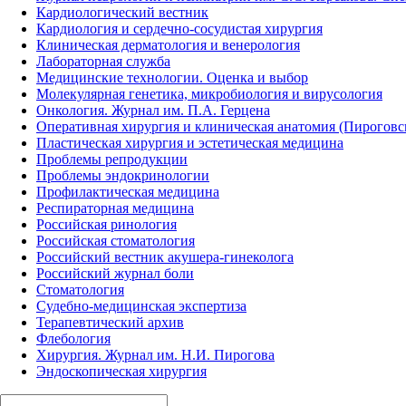
Кардиологический вестник
Кардиология и сердечно-сосудистая хирургия
Клиническая дерматология и венерология
Лабораторная служба
Медицинские технологии. Оценка и выбор
Молекулярная генетика, микробиология и вирусология
Онкология. Журнал им. П.А. Герцена
Оперативная хирургия и клиническая анатомия (Пирогов
Пластическая хирургия и эстетическая медицина
Проблемы репродукции
Проблемы эндокринологии
Профилактическая медицина
Респираторная медицина
Российская ринология
Российская стоматология
Российский вестник акушера-гинеколога
Российский журнал боли
Стоматология
Судебно-медицинская экспертиза
Терапевтический архив
Флебология
Хирургия. Журнал им. Н.И. Пирогова
Эндоскопическая хирургия