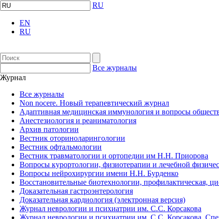
RU
EN
RU
Все журналы
Журнал
Все журналы
Non nocere. Новый терапевтический журнал
Адаптивная медицинская иммунология и вопросы обществ
Анестезиология и реаниматология
Архив патологии
Вестник оториноларингологии
Вестник офтальмологии
Вестник травматологии и ортопедии им Н.Н. Приорова
Вопросы курортологии, физиотерапии и лечебной физичес
Вопросы нейрохирургии имени Н.Н. Бурденко
Восстановительные биотехнологии, профилактическая, ц
Доказательная гастроэнтерология
Доказательная кардиология (электронная версия)
Журнал неврологии и психиатрии им. С.С. Корсакова
Журнал неврологии и психиатрии им. С.С. Корсакова. Сп