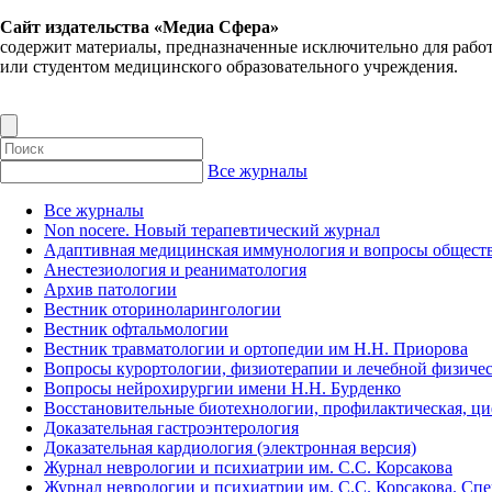
Сайт издательства «Медиа Сфера»
содержит материалы, предназначенные исключительно для рабо
или студентом медицинского образовательного учреждения.
Все журналы
Все журналы
Non nocere. Новый терапевтический журнал
Адаптивная медицинская иммунология и вопросы обществ
Анестезиология и реаниматология
Архив патологии
Вестник оториноларингологии
Вестник офтальмологии
Вестник травматологии и ортопедии им Н.Н. Приорова
Вопросы курортологии, физиотерапии и лечебной физичес
Вопросы нейрохирургии имени Н.Н. Бурденко
Восстановительные биотехнологии, профилактическая, ц
Доказательная гастроэнтерология
Доказательная кардиология (электронная версия)
Журнал неврологии и психиатрии им. С.С. Корсакова
Журнал неврологии и психиатрии им. С.С. Корсакова. Сп