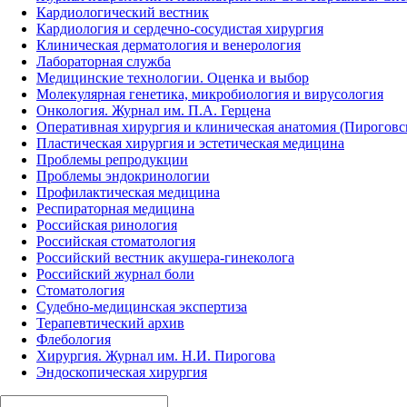
Кардиологический вестник
Кардиология и сердечно-сосудистая хирургия
Клиническая дерматология и венерология
Лабораторная служба
Медицинские технологии. Оценка и выбор
Молекулярная генетика, микробиология и вирусология
Онкология. Журнал им. П.А. Герцена
Оперативная хирургия и клиническая анатомия (Пирогов
Пластическая хирургия и эстетическая медицина
Проблемы репродукции
Проблемы эндокринологии
Профилактическая медицина
Респираторная медицина
Российская ринология
Российская стоматология
Российский вестник акушера-гинеколога
Российский журнал боли
Стоматология
Судебно-медицинская экспертиза
Терапевтический архив
Флебология
Хирургия. Журнал им. Н.И. Пирогова
Эндоскопическая хирургия