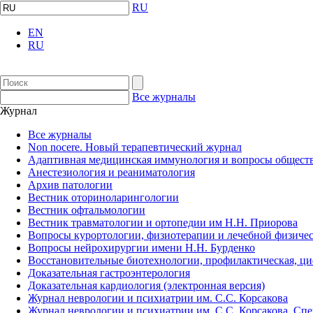
RU
EN
RU
Все журналы
Журнал
Все журналы
Non nocere. Новый терапевтический журнал
Адаптивная медицинская иммунология и вопросы обществ
Анестезиология и реаниматология
Архив патологии
Вестник оториноларингологии
Вестник офтальмологии
Вестник травматологии и ортопедии им Н.Н. Приорова
Вопросы курортологии, физиотерапии и лечебной физичес
Вопросы нейрохирургии имени Н.Н. Бурденко
Восстановительные биотехнологии, профилактическая, ц
Доказательная гастроэнтерология
Доказательная кардиология (электронная версия)
Журнал неврологии и психиатрии им. С.С. Корсакова
Журнал неврологии и психиатрии им. С.С. Корсакова. Сп