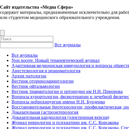
Сайт издательства «Медиа Сфера»
содержит материалы, предназначенные исключительно для рабо
или студентом медицинского образовательного учреждения.
Все журналы
Все журналы
Non nocere. Новый терапевтический журнал
Адаптивная медицинская иммунология и вопросы обществ
Анестезиология и реаниматология
Архив патологии
Вестник оториноларингологии
Вестник офтальмологии
Вестник травматологии и ортопедии им Н.Н. Приорова
Вопросы курортологии, физиотерапии и лечебной физичес
Вопросы нейрохирургии имени Н.Н. Бурденко
Восстановительные биотехнологии, профилактическая, ц
Доказательная гастроэнтерология
Доказательная кардиология (электронная версия)
Журнал неврологии и психиатрии им. С.С. Корсакова
Журнал неврологии и психиатрии им. С.С. Корсакова. Сп