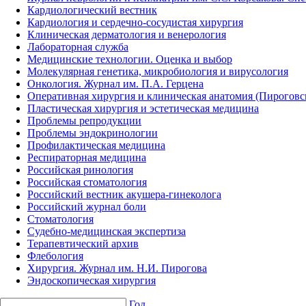
Кардиологический вестник
Кардиология и сердечно-сосудистая хирургия
Клиническая дерматология и венерология
Лабораторная служба
Медицинские технологии. Оценка и выбор
Молекулярная генетика, микробиология и вирусология
Онкология. Журнал им. П.А. Герцена
Оперативная хирургия и клиническая анатомия (Пирогов
Пластическая хирургия и эстетическая медицина
Проблемы репродукции
Проблемы эндокринологии
Профилактическая медицина
Респираторная медицина
Российская ринология
Российская стоматология
Российский вестник акушера-гинеколога
Российский журнал боли
Стоматология
Судебно-медицинская экспертиза
Терапевтический архив
Флебология
Хирургия. Журнал им. Н.И. Пирогова
Эндоскопическая хирургия
Год