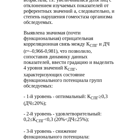
отклонением изучаемых показателей от
референтных значений а, следовательно, и
степень нарушения гомеостаза организма
обследуемых.
Выявлена значимая (почти
функциональная) отрицательная
корреляционная связь между К
и ДЧ
СПГ
(r=–0,966-0,981), что позволило,
сопоставив динамику данных
показателей, ввести градацию и выделить
4 уровня значений К
,
СПГ
характеризующих состояние
функционального потенциала групп
обследуемых:
- 1-й уровень - оптимальный: К
≥0,3
СПГ
(ДЧ≤20%);
- 2-й уровень - удовлетворительный:
0,2≤К
<0,3 (20%<ДЧ≤25%);
СПГ
- 3-й уровень - снижение
функционального потенциала: