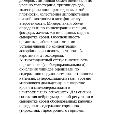
димеров. Липидный обмен оценивали по
уровню холестерина, триглицеридов,
холестерина липопротеидов высокой
плотности, холестерина липопротеидов
низкой плотности и коэффициенту
атерогенности. Минеральный обмен
определяли по концентрации кальция,
фосфора, железа, магния, цинка, меди в
сыворотке крови. Обеспеченность
организма рабочих витаминами
устанавливали по концентрации
аскорбиновой кислоты, ретинола, β-
каротина и α-токоферола.
Антиоксидантный статус и активность
перекисного (свободнорадикального)
окисления липидов оценивали по
содержанию церулоплазмина, активности
каталазы, супероксиддисмутазы, уровню
малонового диальдегида в сыворотке
крови и миелопероксидазы в
нейтрофильных лейкоцитах. Для оценки
состояния нейрогуморальной регуляции в
сыворотке крови обследованных рабочих
определяли содержание гормонов
(тироксина, тиреотропного гормона,