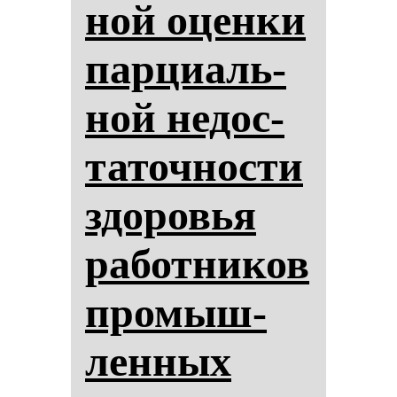
ной оцен­ки
пар­ци­аль­
ной не­дос­
та­точ­нос­ти
здо­ровья
ра­бот­ни­ков
про­мыш­
лен­ных