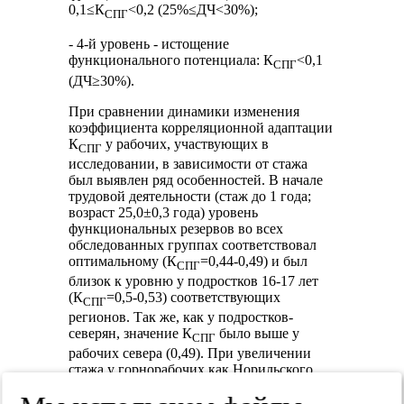
0,1≤К
<0,2 (25%≤ДЧ<30%);
СПГ
- 4-й уровень - истощение
функционального потенциала: К
<0,1
СПГ
(ДЧ≥30%).
При сравнении динамики изменения
коэффициента корреляционной адаптации
К
у рабочих, участвующих в
СПГ
исследовании, в зависимости от стажа
был выявлен ряд особенностей. В начале
трудовой деятельности (стаж до 1 года;
возраст 25,0±0,3 года) уровень
функциональных резервов во всех
обследованных группах соответствовал
оптимальному (К
=0,44-0,49) и был
СПГ
близок к уровню у подростков 16-17 лет
(К
=0,5-0,53) соответствующих
СПГ
регионов. Так же, как у подростков-
северян, значение К
было выше у
СПГ
рабочих севера (0,49). При увеличении
стажа у горнорабочих как Норильского
региона, так и средней полосы, отмечено
постепенное снижение К
с