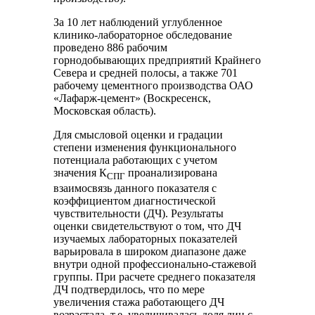
За 10 лет наблюдений углубленное
клинико-лабораторное обследование
проведено 886 рабочим
горнодобывающих предприятий Крайнего
Севера и средней полосы, а также 701
рабочему цементного производства ОАО
«Лафарж-цемент» (Воскресенск,
Московская область).
Для смысловой оценки и градации
степени изменения функционального
потенциала работающих с учетом
значения К
проанализирована
СПГ
взаимосвязь данного показателя с
коэффициентом диагностической
чувствительности (ДЧ). Результаты
оценки свидетельствуют о том, что ДЧ
изучаемых лабораторных показателей
варьировала в широком диапазоне даже
внутри одной профессионально-стажевой
группы. При расчете среднего показателя
ДЧ подтвердилось, что по мере
увеличения стажа работающего ДЧ
возрастала, т.е. увеличивалась доля лиц с