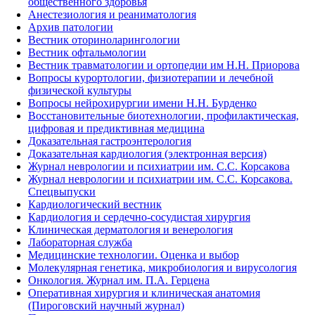
общественного здоровья
Анестезиология и реаниматология
Архив патологии
Вестник оториноларингологии
Вестник офтальмологии
Вестник травматологии и ортопедии им Н.Н. Приорова
Вопросы курортологии, физиотерапии и лечебной
физической культуры
Вопросы нейрохирургии имени Н.Н. Бурденко
Восстановительные биотехнологии, профилактическая,
цифровая и предиктивная медицина
Доказательная гастроэнтерология
Доказательная кардиология (электронная версия)
Журнал неврологии и психиатрии им. С.С. Корсакова
Журнал неврологии и психиатрии им. С.С. Корсакова.
Спецвыпуски
Кардиологический вестник
Кардиология и сердечно-сосудистая хирургия
Клиническая дерматология и венерология
Лабораторная служба
Медицинские технологии. Оценка и выбор
Молекулярная генетика, микробиология и вирусология
Онкология. Журнал им. П.А. Герцена
Оперативная хирургия и клиническая анатомия
(Пироговский научный журнал)