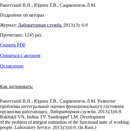
Ракитский В.Н.
,
Юдина Т.В.
,
Сааркоппель Л.М.
Подробнее об авторах
Журнал:
Лабораторная служба.
2013;(3): 6‑9
Прочитано:
1245
раз
Скачать PDF
Связаться с автором
Оглавление
Как цитировать:
Ракитский В.Н., Юдина Т.В., Сааркоппель Л.М. Развитие
проблемы интегральной оценки функционального состояния
организма работающих.
Лабораторная служба.
2013;(3):6‑9.
Rakitskiĭ VN, Iudina TV, Saarkoppel' LM. Development
of the problem of integral estimation of the functional state of working
people.
Laboratory Service.
2013;(3):6‑9. (In Russ.)