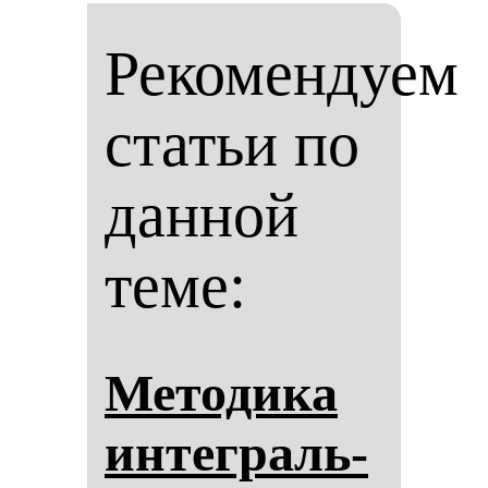
Рекомендуем
статьи по
данной
теме:
Ме­то­ди­ка
ин­тег­раль­