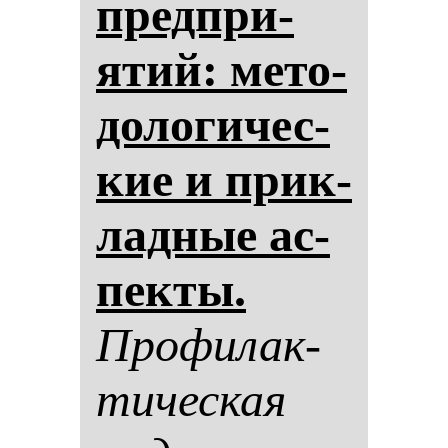
пред­при­
ятий: ме­то­
до­ло­ги­чес­
кие и прик­
лад­ные ас­
пек­ты.
Про­фи­лак­
ти­чес­кая