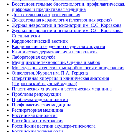
Восстановительные биотехнологии, профилактическая,
цифровая и предиктивная медицина
Доказательная гастроэнтерология
Доказательная кардиология (электронная версия)
Журнал неврологии и психиатрии им. С.С. Корсакова
Журнал неврологии и психиатрии им. С.С. Корсакова.
Спецвыпуски
Кардиологический вестник
Кардиология и сердечно-сосудистая хирургия
Клиническая дерматология и венерология
Лабораторная служба
Медицинские технологии. Оценка и выбор
Молекулярная генетика, микробиология и вирусология
Онкология. Журнал им. П.А. Герцена
Оперативная хирургия и клиническая анатомия
(Пироговский научный журнал)
Пластическая хирургия и эстетическая медицина
Проблемы репродукции
Проблемы эндокринологии
Профилактическая медицина
Респираторная медицина
Российская ринология
Российская стоматология
Российский вестник акушера-гинеколога
Российский журнал боли