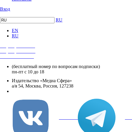
Вход
RU
EN
RU
+7 (495) 482-4118
+7 (495) 482-4329
+8 800 250-18-12
(бесплатный номер по вопросам подписки)
пн-пт с 10 до 18
Издательство «Медиа Сфера»
а/я 54, Москва, Россия, 127238
info@mediasphera.ru
вКонтакте
Tel