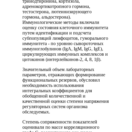
трийодтиронина, кортизола,
адренокортикотропного гормона,
тестостерона, лютеинизирующего
гормона, альдостерона).
Иммунологические методы включали
оценку состояния клеточного иммунитета
путем идентификации и подсчета
субпопуляций лимфоцитов, гуморального
иммунитета - по уровню сывороточных
иммуноглобулинов (IgA, IgM, IgG, IgЕ),
циркулирующих иммунных комплексов и
цитокинов (интерлейкинов-2, 4, 8, 1β).
Значительный объем лабораторных
параметров, отражающих формирование
функциональных резервов, обусловил
необходимость использования
интегральных коэффициентов для
обобщенной количественной и
качественной оценки степени напряжения
регуляторных систем организма
обследуемых.
Степень сопряженности показателей
оценивали по массе корреляционного