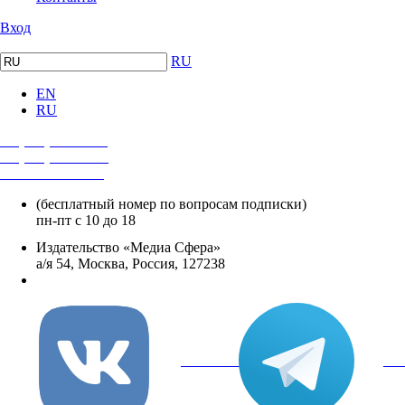
Вход
RU
EN
RU
+7 (495) 482-4118
+7 (495) 482-4329
+8 800 250-18-12
(бесплатный номер по вопросам подписки)
пн-пт с 10 до 18
Издательство «Медиа Сфера»
а/я 54, Москва, Россия, 127238
info@mediasphera.ru
вКонтакте
Tel