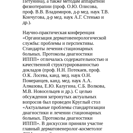
Петунина), а также методам аппаратной
физиотерапии (проф. О.Ю. Олисова,
проф. В.В. Владимиров, д-р мед. наук Т.В.
Кончугова, д-р мед. наук А.Г. Стенько и
др.).
Научно-практическая конференция
«Организация дерматовенерологической
службы: проблемы и перспективы.
Стандарты лечения стационарных
больных. Протоколы диагностики
ИППП» отличалась содержательностью и
качественной структурированностью
докладов (проф. Н.Н. Потекаев, проф.
О.К. Лосева, канд. мед. наук О.Н.
Померанцев, канд. мед. наук А.А.
Алмазова, Е.Ю. Калугина, С.Б. Волкова,
М.В. Новосельцев и др.). С целью
обсуждения затронутых актуальных
вопросов был проведен Круглый стол
«Актуальные проблемы стандартизации
диагностики и лечении стационарных
больных. Протоколы диагностики
ИППП». В дискуссии приняли участие
главный дерматовенеролог-косметолог