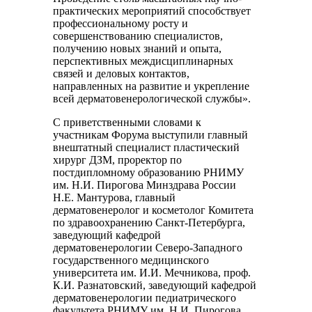
практических мероприятий способствует
профессиональному росту и
совершенствованию специалистов,
получению новых знаний и опыта,
перспективных междисциплинарных
связей и деловых контактов,
направленных на развитие и укрепление
всей дерматовенерологической службы».
С приветственными словами к
участникам Форума выступили главный
внештатный специалист пластический
хирург ДЗМ, проректор по
постдипломному образованию РНИМУ
им. Н.И. Пирогова Минздрава России
Н.Е. Мантурова, главный
дерматовенеролог и косметолог Комитета
по здравоохранению Санкт-Петербурга,
заведующий кафедрой
дерматовенерологии Северо-Западного
государственного медицинского
университета им. И.И. Мечникова, проф.
К.И. Разнатовский, заведующий кафедрой
дерматовенерологии педиатрического
факультета РНИМУ им. Н.И. Пирогова