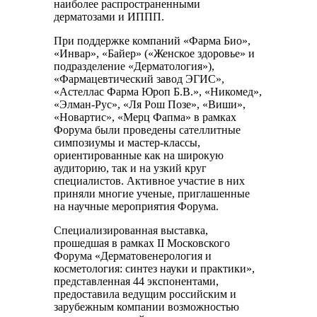
наиболее распространенными
дерматозами и ИППП.
При поддержке компаний «Фарма Био»,
«Инвар», «Байер» («Женское здоровье» и
подразделение «Дерматология»),
«Фармацевтический завод ЭГИС»,
«Астеллас Фарма Юроп Б.В.», «Никомед»,
«Элман-Рус», «Ля Рош Позе», «Виши»,
«Новартис», «Мерц Фапма» в рамках
Форума были проведены сателлитные
симпозиумы и мастер-классы,
ориентированные как на широкую
аудиторию, так и на узкий круг
специалистов. Активное участие в них
приняли многие ученые, приглашенные
на научные мероприятия Форума.
Специализированная выставка,
прошедшая в рамках II Московского
Форума «Дерматовенерология и
косметология: синтез науки и практики»,
представленная 44 экспонентами,
предоставила ведущим российским и
зарубежным компании возможностью