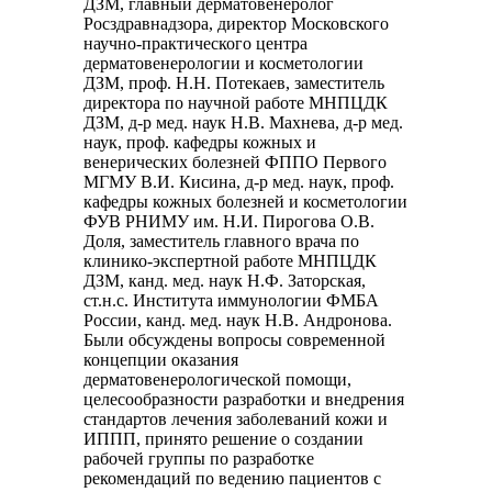
ДЗМ, главный дерматовенеролог
Росздравнадзора, директор Московского
научно-практического центра
дерматовенерологии и косметологии
ДЗМ, проф. Н.Н. Потекаев, заместитель
директора по научной работе МНПЦДК
ДЗМ, д-р мед. наук Н.В. Махнева, д-р мед.
наук, проф. кафедры кожных и
венерических болезней ФППО Первого
МГМУ В.И. Кисина, д-р мед. наук, проф.
кафедры кожных болезней и косметологии
ФУВ РНИМУ им. Н.И. Пирогова О.В.
Доля, заместитель главного врача по
клинико-экспертной работе МНПЦДК
ДЗМ, канд. мед. наук Н.Ф. Заторская,
ст.н.с. Института иммунологии ФМБА
России, канд. мед. наук Н.В. Андронова.
Были обсуждены вопросы современной
концепции оказания
дерматовенерологической помощи,
целесообразности разработки и внедрения
стандартов лечения заболеваний кожи и
ИППП, принято решение о создании
рабочей группы по разработке
рекомендаций по ведению пациентов с