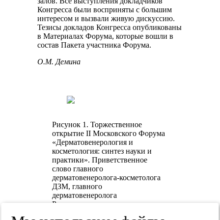
залов. Все выступления докладчиков
Конгресса были восприняты с большим
интересом и вызвали живую дискуссию.
Тезисы докладов Конгресса опубликованы
в Материалах Форума, которые вошли в
состав Пакета участника Форума.
О.М. Демина
Рисунок 1. Торжественное
открытие II Московского Форума
«Дерматовенерология и
косметология: синтез науки и
практики». Приветственное
слово главного
дерматовенеролога-косметолога
ДЗМ, главного
дерматовенеролога
Росздравнадзора, директора
Московского научно-