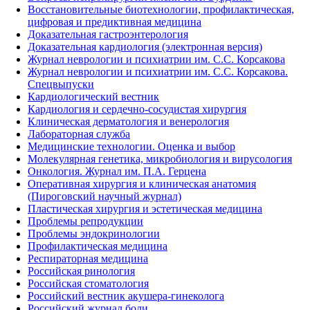
Восстановительные биотехнологии, профилактическая,
цифровая и предиктивная медицина
Доказательная гастроэнтерология
Доказательная кардиология (электронная версия)
Журнал неврологии и психиатрии им. С.С. Корсакова
Журнал неврологии и психиатрии им. С.С. Корсакова.
Спецвыпуски
Кардиологический вестник
Кардиология и сердечно-сосудистая хирургия
Клиническая дерматология и венерология
Лабораторная служба
Медицинские технологии. Оценка и выбор
Молекулярная генетика, микробиология и вирусология
Онкология. Журнал им. П.А. Герцена
Оперативная хирургия и клиническая анатомия
(Пироговский научный журнал)
Пластическая хирургия и эстетическая медицина
Проблемы репродукции
Проблемы эндокринологии
Профилактическая медицина
Респираторная медицина
Российская ринология
Российская стоматология
Российский вестник акушера-гинеколога
Российский журнал боли