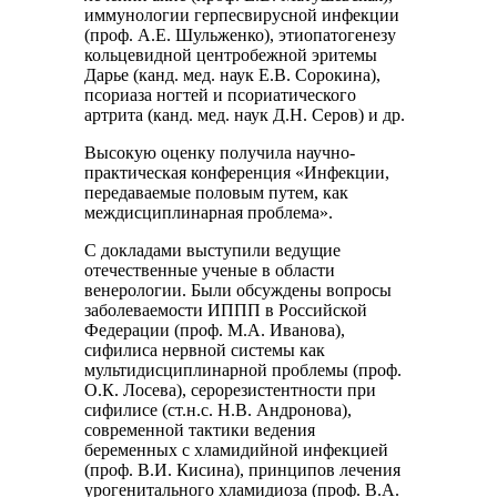
иммунологии герпесвирусной инфекции
(проф. А.Е. Шульженко), этиопатогенезу
кольцевидной центробежной эритемы
Дарье (канд. мед. наук Е.В. Сорокина),
псориаза ногтей и псориатического
артрита (канд. мед. наук Д.Н. Серов) и др.
Высокую оценку получила научно-
практическая конференция «Инфекции,
передаваемые половым путем, как
междисциплинарная проблема».
С докладами выступили ведущие
отечественные ученые в области
венерологии. Были обсуждены вопросы
заболеваемости ИППП в Российской
Федерации (проф. М.А. Иванова),
сифилиса нервной системы как
мультидисциплинарной проблемы (проф.
О.К. Лосева), серорезистентности при
сифилисе (ст.н.с. Н.В. Андронова),
современной тактики ведения
беременных с хламидийной инфекцией
(проф. В.И. Кисина), принципов лечения
урогенитального хламидиоза (проф. В.А.