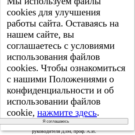
Мы используем файлы
практического центра
дерматовенерологии и
cооkies для улучшения
косметологии ДЗМ, проф. Н.Н.
Потекаева. Президиум слева
работы сайта. Оставаясь на
направо: заведующий кафедрой
дерматовенерологии
нашем сайте, вы
педиатрического факультета
РНИМУ им. Н.И. Пирогова
соглашаетесь с условиями
Минздрава России, проф. Н.Г.
Короткий, главный внештатный
использования файлов
специалист пластический хирург
ДЗМ, проректор по
cооkies. Чтобы ознакомиться
постдипломному образованию
РНИМУ им. Н.И. Пирогова
с нашими Положениями о
Минздрава России Н.Е.
Мантурова, главный
конфиденциальности и об
дерматовенеролог-косметолог
ДЗМ, главный дерматовенеролог
использовании файлов
Росздравнадзора, директор
Московского научно-
cookie,
практического центра
нажмите здесь
.
дерматовенерологии и
косметологии ДЗМ, проф. Н.Н.
Я соглашаюсь
Потекаев, заместитель
руководителя ДЗМ, проф. А.И.