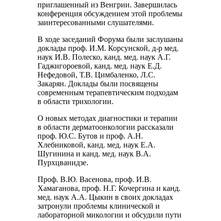
приглашенный из Венгрии. Завершилась
конференция обсуждением этой проблемы
заинтересованными слушателями.
В ходе заседаний Форума были заслушаны
доклады проф. И.М. Корсунской, д-р мед.
наук И.В. Полеско, канд. мед. наук А.Г.
Гаджигороевой, канд. мед. наук Е.Д.
Нефедовой, Т.В. Цимбаленко, Л.С.
Закарян. Доклады были посвящены
современным терапевтическим подходам
в области трихологии.
О новых методах диагностики и терапии
в области дерматоонкологии рассказали
проф. Ю.С. Бутов и проф. А.Н.
Хлебниковой, канд. мед. наук Е.А.
Шугинина и канд. мед. наук В.А.
Пурхцванидзе.
Проф. В.Ю. Васенова, проф. И.В.
Хамаганова, проф. Н.Г. Кочергина и канд.
мед. наук А.А. Цыкин в своих докладах
затронули проблемы клинической и
лабораторной микологии и обсудили пути