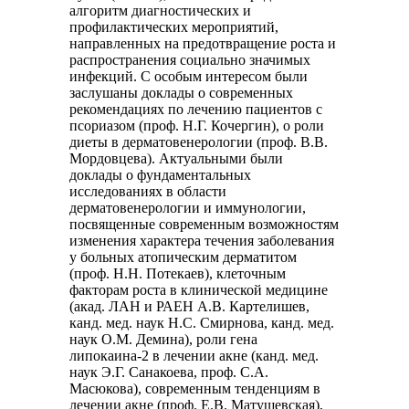
алгоритм диагностических и
профилактических мероприятий,
направленных на предотвращение роста и
распространения социально значимых
инфекций. С особым интересом были
заслушаны доклады о современных
рекомендациях по лечению пациентов с
псориазом (проф. Н.Г. Кочергин), о роли
диеты в дерматовенерологии (проф. В.В.
Мордовцева). Актуальными были
доклады о фундаментальных
исследованиях в области
дерматовенерологии и иммунологии,
посвященные современным возможностям
изменения характера течения заболевания
у больных атопическим дерматитом
(проф. Н.Н. Потекаев), клеточным
факторам роста в клинической медицине
(акад. ЛАН и РАЕН А.В. Картелишев,
канд. мед. наук Н.С. Смирнова, канд. мед.
наук О.М. Демина), роли гена
липокаина-2 в лечении акне (канд. мед.
наук Э.Г. Санакоева, проф. С.А.
Масюкова), современным тенденциям в
лечении акне (проф. Е.В. Матушевская),