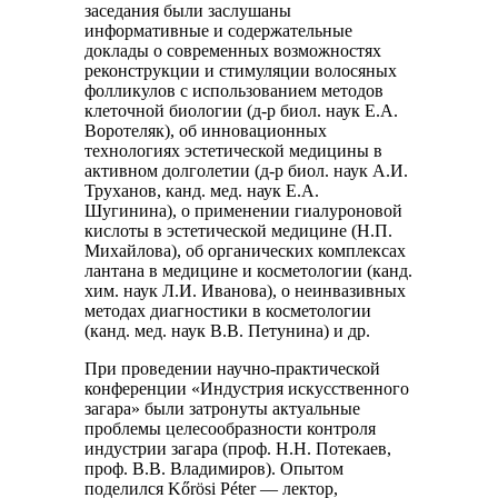
заседания были заслушаны
информативные и содержательные
доклады о современных возможностях
реконструкции и стимуляции волосяных
фолликулов с использованием методов
клеточной биологии (д-р биол. наук Е.А.
Воротеляк), об инновационных
технологиях эстетической медицины в
активном долголетии (д-р биол. наук А.И.
Труханов, канд. мед. наук Е.А.
Шугинина), о применении гиалуроновой
кислоты в эстетической медицине (Н.П.
Михайлова), об органических комплексах
лантана в медицине и косметологии (канд.
хим. наук Л.И. Иванова), о неинвазивных
методах диагностики в косметологии
(канд. мед. наук В.В. Петунина) и др.
При проведении научно-практической
конференции «Индустрия искусственного
загара» были затронуты актуальные
проблемы целесообразности контроля
индустрии загара (проф. Н.Н. Потекаев,
проф. В.В. Владимиров). Опытом
поделился Kőrösi Péter — лектор,