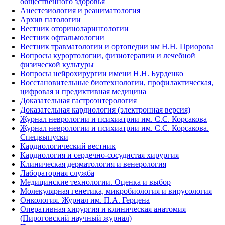
общественного здоровья
Анестезиология и реаниматология
Архив патологии
Вестник оториноларингологии
Вестник офтальмологии
Вестник травматологии и ортопедии им Н.Н. Приорова
Вопросы курортологии, физиотерапии и лечебной
физической культуры
Вопросы нейрохирургии имени Н.Н. Бурденко
Восстановительные биотехнологии, профилактическая,
цифровая и предиктивная медицина
Доказательная гастроэнтерология
Доказательная кардиология (электронная версия)
Журнал неврологии и психиатрии им. С.С. Корсакова
Журнал неврологии и психиатрии им. С.С. Корсакова.
Спецвыпуски
Кардиологический вестник
Кардиология и сердечно-сосудистая хирургия
Клиническая дерматология и венерология
Лабораторная служба
Медицинские технологии. Оценка и выбор
Молекулярная генетика, микробиология и вирусология
Онкология. Журнал им. П.А. Герцена
Оперативная хирургия и клиническая анатомия
(Пироговский научный журнал)