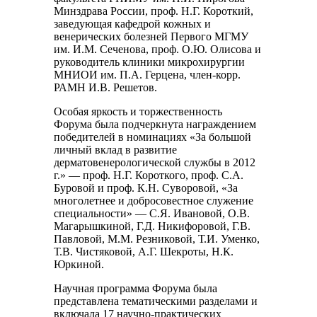
Минздрава России, проф. Н.Г. Короткий,
заведующая кафедрой кожных и
венерических болезней Первого МГМУ
им. И.М. Сеченова, проф. О.Ю. Олисова и
руководитель клиники микрохирургии
МНИОИ им. П.А. Герцена, член-корр.
РАМН И.В. Решетов.
Особая яркость и торжественность
Форума была подчеркнута награждением
победителей в номинациях «За большой
личный вклад в развитие
дерматовенерологической службы в 2012
г.» — проф. Н.Г. Короткого, проф. С.А.
Буровой и проф. К.Н. Суворовой, «За
многолетнее и добросовестное служение
специальности» — С.Я. Ивановой, О.В.
Магарышкиной, Г.Д. Никифоровой, Г.В.
Павловой, М.М. Резниковой, Т.И. Уменко,
Т.В. Чистяковой, А.Г. Шекроты, Н.К.
Юркиной.
Научная программа Форума была
представлена тематическими разделами и
включала 17 научно-практических