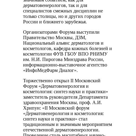
дерматовенерологов, так и для
специалистов смежных дисциплин не
только столицы, но и других городов
России и ближнего зарубежья.
Организаторами Форума выступили
Правительство Москвы, ДЗМ,
Национальный альянс дерматологов и
косметологов, кафедра кожных болезней и
косметологии ФУВ ГБОУ ВПО РНИМУ
им. Н.И. Пирогова Минздрава России,
информационно-выставочное агентство
«ИнфоМедФарм Диалог».
Торжественно открыл II Московский
Форум «Дерматовенерология и
косметология: синтез науки и практики»
заместитель руководителя Департамента
здравоохранения Москвы, проф. А.И.
Хрипун: «II Московский форум
«Дерматовенерология и косметология:
синтез науки и практики» стал
традиционным и значимым мероприятием
отечественной дерматовенерологии.
Проведение столь масштабных научно-