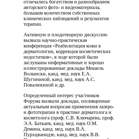
отличались богатством и разнообразием
авторского фото- и видеоматериала,
большим количеством собственных
клинических наблюдений и результатов
терапии.
Активную и плодотворную дискуссию
вызвала научно-практическая
конференция «Реабилитация кожи в
дерматологии, коррекция косметических
недостатков», в ходе которой были
заслушаны информативные и хорошо
иллюстрированные доклады Мишель
Волынски, канд. мед. наук Е.А.
Шугининой, канд. мед. наук А.С.
Повалюхиной и др.
Определенный интерес участников
Форума вызвали доклады, посвященные
актуальным вопросам применения лазеро-
и фототерапии в практике дерматолога и
косметолога (проф. С.В. Ключарева, проф.
Э.А. Баткаев, канд. мед. наук О.М.
Демина, канд. мед. наук В.А.
Пурхцванидзе, канд. мед. наук В.В.